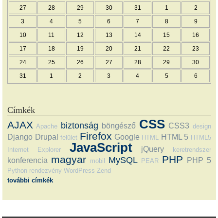
27
28
29
30
31
1
2
3
4
5
6
7
8
9
10
11
12
13
14
15
16
17
18
19
20
21
22
23
24
25
26
27
28
29
30
31
1
2
3
4
5
6
Címkék
CSS
AJAX
biztonság
böngésző
CSS3
Apache
design
Firefox
Django
Drupal
Google
HTML 5
felület
HTML
HTML5
JavaScript
jQuery
Internet Explorer
keretrendszer
magyar
PHP
MySQL
konferencia
PHP 5
mobil
PEAR
Python
rendezvény
WordPress
Zend
további címkék