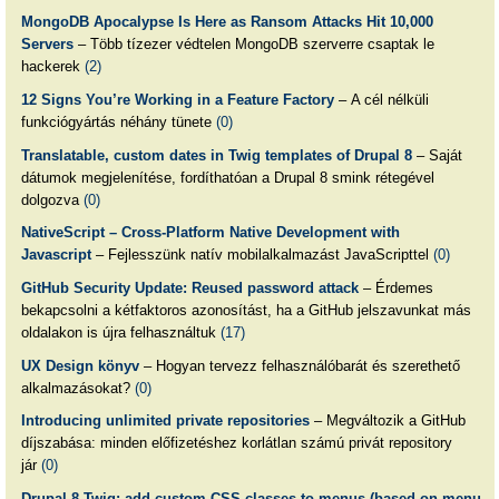
MongoDB Apocalypse Is Here as Ransom Attacks Hit 10,000
Servers
– Több tízezer védtelen MongoDB szerverre csaptak le
hackerek
(2)
12 Signs You’re Working in a Feature Factory
– A cél nélküli
funkciógyártás néhány tünete
(0)
Translatable, custom dates in Twig templates of Drupal 8
– Saját
dátumok megjelenítése, fordíthatóan a Drupal 8 smink rétegével
dolgozva
(0)
NativeScript – Cross-Platform Native Development with
Javascript
– Fejlesszünk natív mobilalkalmazást JavaScripttel
(0)
GitHub Security Update: Reused password attack
– Érdemes
bekapcsolni a kétfaktoros azonosítást, ha a GitHub jelszavunkat más
oldalakon is újra felhasználtuk
(17)
UX Design könyv
– Hogyan tervezz felhasználóbarát és szerethető
alkalmazásokat?
(0)
Introducing unlimited private repositories
– Megváltozik a GitHub
díjszabása: minden előfizetéshez korlátlan számú privát repository
jár
(0)
Drupal 8 Twig: add custom CSS classes to menus (based on menu