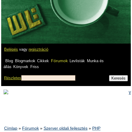
Belépés
vagy
regisztráció
Fórumok
Blog
Blogmarkok
Cikkek
Levlisták
Munka és
állás
Könyvek
Friss
Részletes
Címlap
»
Fórumok
»
Szerver oldali fejlesztés
»
PHP