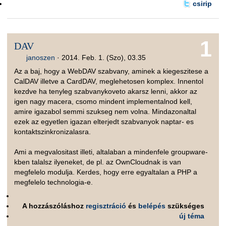
csirip
1
DAV
janoszen
·
2014. Feb. 1. (Szo), 03.35
Az a baj, hogy a WebDAV szabvany, aminek a kiegeszitese a
CalDAV illetve a CardDAV, meglehetosen komplex. Innentol
kezdve ha tenyleg szabvanykoveto akarsz lenni, akkor az
igen nagy macera, csomo mindent implementalnod kell,
amire igazabol semmi szukseg nem volna. Mindazonaltal
ezek az egyetlen igazan elterjedt szabvanyok naptar- es
kontaktszinkronizalasra.
Ami a megvalositast illeti, altalaban a mindenfele groupware-
kben talalsz ilyeneket, de pl. az OwnCloudnak is van
megfelelo modulja. Kerdes, hogy erre egyaltalan a PHP a
megfelelo technologia-e.
A hozzászóláshoz
regisztráció
és
belépés
szükséges
új téma