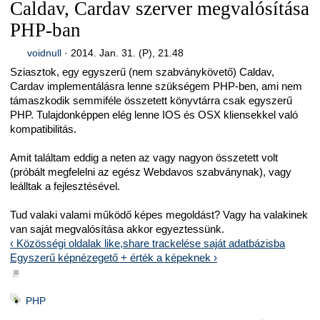
Caldav, Cardav szerver megvalósítása
PHP-ban
voidnull
·
2014. Jan. 31. (P), 21.48
Sziasztok, egy egyszerű (nem szabványkövető) Caldav,
Cardav implementálásra lenne szükségem PHP-ben, ami nem
támaszkodik semmiféle összetett könyvtárra csak egyszerű
PHP. Tulajdonképpen elég lenne IOS és OSX kliensekkel való
kompatibilitás.
Amit találtam eddig a neten az vagy nagyon összetett volt
(próbált megfelelni az egész Webdavos szabványnak), vagy
leálltak a fejlesztésével.
Tud valaki valami működő képes megoldást? Vagy ha valakinek
van saját megvalósítása akkor egyeztessünk.
‹ Közösségi oldalak like,share trackelése saját adatbázisba
Egyszerű képnézegető + érték a képeknek ›
■
PHP