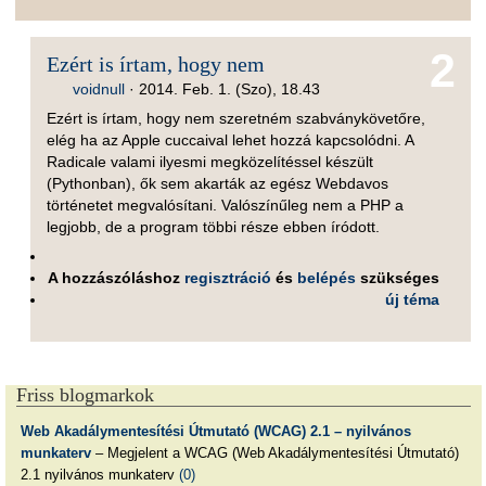
2
Ezért is írtam, hogy nem
voidnull
·
2014. Feb. 1. (Szo), 18.43
Ezért is írtam, hogy nem szeretném szabványkövetőre,
elég ha az Apple cuccaival lehet hozzá kapcsolódni. A
Radicale valami ilyesmi megközelítéssel készült
(Pythonban), ők sem akarták az egész Webdavos
történetet megvalósítani. Valószínűleg nem a PHP a
legjobb, de a program többi része ebben íródott.
A hozzászóláshoz
regisztráció
és
belépés
szükséges
új téma
Friss blogmarkok
Web Akadálymentesítési Útmutató (WCAG) 2.1 – nyilvános
munkaterv
– Megjelent a WCAG (Web Akadálymentesítési Útmutató)
2.1 nyilvános munkaterv
(0)