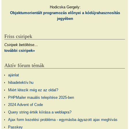
Hodicska Gergely:
Objektumorientált programozás előnyei a kódújrahasznosítás
jegyében
Friss csiripek
Csiripek betöltése…
további csiripek»
Aktív fórum témák
ajánlat
hibadetektív.hu
Miért létezik még ez az oldal?
PHPMailer mauális telepítése 2025-ben
2024 Advent of Code
Query string érték kiírása a weblapra?
Ajax form kezelési probléma - egymásba ágyazott ajax meghívás
Passkey