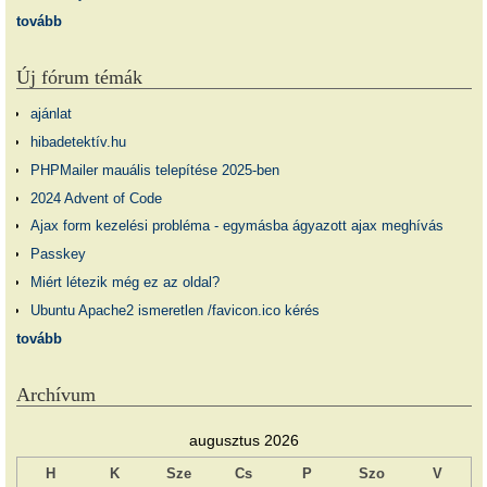
tovább
Új fórum témák
ajánlat
hibadetektív.hu
PHPMailer mauális telepítése 2025-ben
2024 Advent of Code
Ajax form kezelési probléma - egymásba ágyazott ajax meghívás
Passkey
Miért létezik még ez az oldal?
Ubuntu Apache2 ismeretlen /favicon.ico kérés
tovább
Archívum
augusztus 2026
H
K
Sze
Cs
P
Szo
V