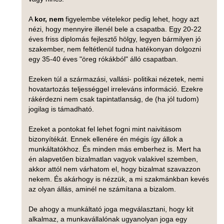
A
kor, nem
figyelembe vételekor pedig lehet, hogy azt
nézi, hogy mennyire illenél bele a csapatba. Egy 20-22
éves friss diplomás fejlesztő hölgy, legyen bármilyen jó
szakember, nem feltétlenül tudna hatékonyan dolgozni
egy 35-40 éves "öreg rókákból" álló csapatban.
Ezeken túl a származási, vallási- politikai nézetek, nemi
hovatartozás teljességgel irreleváns információ. Ezekre
rákérdezni nem csak tapintatlanság, de (ha jól tudom)
jogilag is támadható.
Ezeket a pontokat fel lehet fogni mint naivitásom
bizonyítékát. Ennek ellenére én mégis így állok a
munkáltatókhoz. És minden más emberhez is. Mert ha
én alapvetően bizalmatlan vagyok valakivel szemben,
akkor attól nem várhatom el, hogy bizalmat szavazzon
nekem. És akárhogy is nézzük, a mi szakmánkban kevés
az olyan állás, aminél ne számítana a bizalom.
De ahogy a munkáltató joga megválasztani, hogy kit
alkalmaz, a munkavállalónak ugyanolyan joga egy