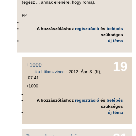
(egész ... annak ellenére, hogy roma).
pp
A hozzászóláshoz
regisztráció
és
belépés
szükséges
új téma
19
+1000
tiku I tikaszvince
·
2012. Ápr. 3. (K),
07.41
+1000
A hozzászóláshoz
regisztráció
és
belépés
szükséges
új téma