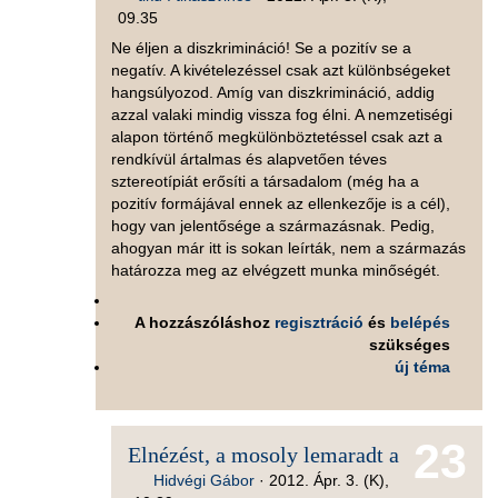
09.35
Ne éljen a diszkrimináció! Se a pozitív se a
negatív. A kivételezéssel csak azt különbségeket
hangsúlyozod. Amíg van diszkrimináció, addig
azzal valaki mindig vissza fog élni. A nemzetiségi
alapon történő megkülönböztetéssel csak azt a
rendkívül ártalmas és alapvetően téves
sztereotípiát erősíti a társadalom (még ha a
pozitív formájával ennek az ellenkezője is a cél),
hogy van jelentősége a származásnak. Pedig,
ahogyan már itt is sokan leírták, nem a származás
határozza meg az elvégzett munka minőségét.
A hozzászóláshoz
regisztráció
és
belépés
szükséges
új téma
23
Elnézést, a mosoly lemaradt a
Hidvégi Gábor
·
2012. Ápr. 3. (K),