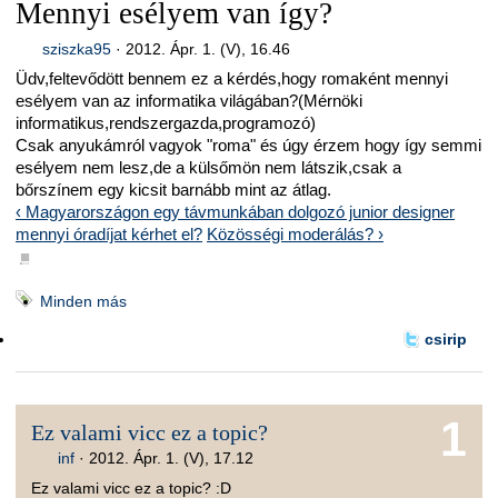
Mennyi esélyem van így?
sziszka95
·
2012. Ápr. 1. (V), 16.46
Üdv,feltevődött bennem ez a kérdés,hogy romaként mennyi
esélyem van az informatika világában?(Mérnöki
informatikus,rendszergazda,programozó)
Csak anyukámról vagyok "roma" és úgy érzem hogy így semmi
esélyem nem lesz,de a külsőmön nem látszik,csak a
bőrszínem egy kicsit barnább mint az átlag.
‹ Magyarországon egy távmunkában dolgozó junior designer
mennyi óradíjat kérhet el?
Közösségi moderálás? ›
■
Minden más
csirip
1
Ez valami vicc ez a topic?
inf
·
2012. Ápr. 1. (V), 17.12
Ez valami vicc ez a topic? :D