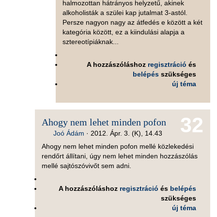
halmozottan hátrányos helyzetű, akinek
alkoholisták a szülei kap jutalmat 3-astól.
Persze nagyon nagy az átfedés e között a két
kategória között, ez a kiindulási alapja a
sztereotípiáknak...
A hozzászóláshoz
regisztráció
és
belépés
szükséges
új téma
32
Ahogy nem lehet minden pofon
Joó Ádám
·
2012. Ápr. 3. (K), 14.43
Ahogy nem lehet minden pofon mellé közlekedési
rendőrt állítani, úgy nem lehet minden hozzászólás
mellé sajtószóvivőt sem adni.
A hozzászóláshoz
regisztráció
és
belépés
szükséges
új téma