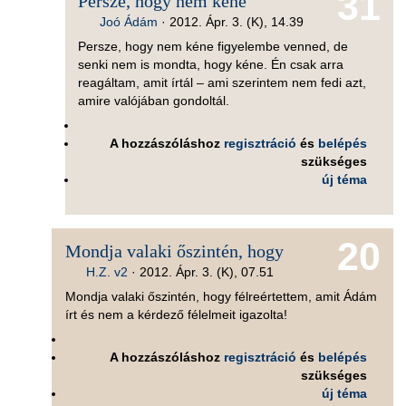
31
Persze, hogy nem kéne
Joó Ádám
·
2012. Ápr. 3. (K), 14.39
Persze, hogy nem kéne figyelembe venned, de
senki nem is mondta, hogy kéne. Én csak arra
reagáltam, amit írtál – ami szerintem nem fedi azt,
amire valójában gondoltál.
A hozzászóláshoz
regisztráció
és
belépés
szükséges
új téma
20
Mondja valaki őszintén, hogy
H.Z. v2
·
2012. Ápr. 3. (K), 07.51
Mondja valaki őszintén, hogy félreértettem, amit Ádám
írt és nem a kérdező félelmeit igazolta!
A hozzászóláshoz
regisztráció
és
belépés
szükséges
új téma