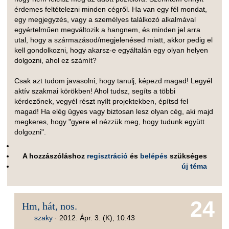
érdemes feltételezni minden cégről. Ha van egy fél mondat,
egy megjegyzés, vagy a személyes találkozó alkalmával
egyértelműen megváltozik a hangnem, és minden jel arra
utal, hogy a származásod/megjelenésed miatt, akkor pedig el
kell gondolkozni, hogy akarsz-e egyáltalán egy olyan helyen
dolgozni, ahol ez számít?
Csak azt tudom javasolni, hogy tanulj, képezd magad! Legyél
aktív szakmai körökben! Ahol tudsz, segíts a többi
kérdezőnek, vegyél részt nyílt projektekben, építsd fel
magad! Ha elég ügyes vagy biztosan lesz olyan cég, aki majd
megkeres, hogy "gyere el nézzük meg, hogy tudunk együtt
dolgozni".
A hozzászóláshoz
regisztráció
és
belépés
szükséges
új téma
24
Hm, hát, nos.
szaky
·
2012. Ápr. 3. (K), 10.43