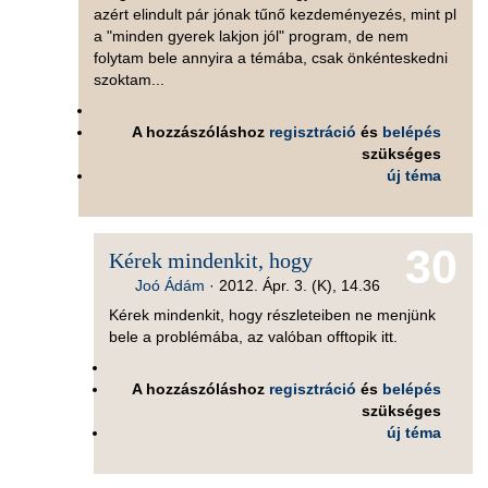
azért elindult pár jónak tűnő kezdeményezés, mint pl
a "minden gyerek lakjon jól" program, de nem
folytam bele annyira a témába, csak önkénteskedni
szoktam...
A hozzászóláshoz
regisztráció
és
belépés
szükséges
új téma
30
Kérek mindenkit, hogy
Joó Ádám
·
2012. Ápr. 3. (K), 14.36
Kérek mindenkit, hogy részleteiben ne menjünk
bele a problémába, az valóban offtopik itt.
A hozzászóláshoz
regisztráció
és
belépés
szükséges
új téma