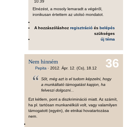
10.39
Elnézést, a mosoly lemaradt a végéről,
ironikusan értettem az utolsó mondatot.
A hozzászóláshoz
regisztráció
és
belépés
szükséges
új téma
36
Nem hinném
Pepita
·
2012. Ápr. 12. (Cs), 18.12
Sőt, még azt is el tudom képzelni, hogy
a munkáltató támogatást kapjon, ha
felveszi dolgozni...
Ezt kétlem, pont a diszkrimináció miatt. Az számít,
ha pl. tartósan munkanélküli volt, vagy valamilyen
támogatott (egyén), de etnikai hovatartozása
nem.