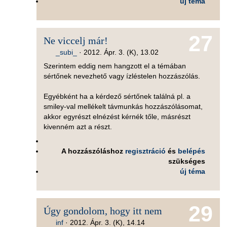
új téma
27
Ne viccelj már!
_subi_
·
2012. Ápr. 3. (K), 13.02
Szerintem eddig nem hangzott el a témában
sértőnek nevezhető vagy ízléstelen hozzászólás.
Egyébként ha a kérdező sértőnek találná pl. a
smiley-val mellékelt távmunkás hozzászólásomat,
akkor egyrészt elnézést kérnék tőle, másrészt
kivenném azt a részt.
A hozzászóláshoz
regisztráció
és
belépés
szükséges
új téma
29
Úgy gondolom, hogy itt nem
inf
·
2012. Ápr. 3. (K), 14.14