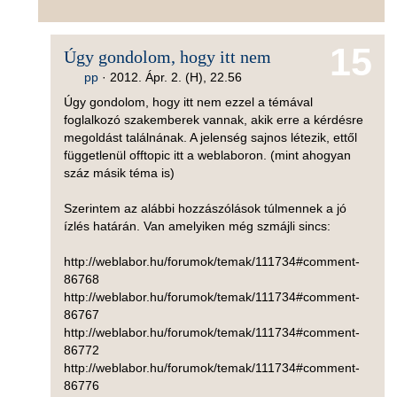
15
Úgy gondolom, hogy itt nem
pp
·
2012. Ápr. 2. (H), 22.56
Úgy gondolom, hogy itt nem ezzel a témával
foglalkozó szakemberek vannak, akik erre a kérdésre
megoldást találnának. A jelenség sajnos létezik, ettől
függetlenül offtopic itt a weblaboron. (mint ahogyan
száz másik téma is)
Szerintem az alábbi hozzászólások túlmennek a jó
ízlés határán. Van amelyiken még szmájli sincs:
http://weblabor.hu/forumok/temak/111734#comment-
86768
http://weblabor.hu/forumok/temak/111734#comment-
86767
http://weblabor.hu/forumok/temak/111734#comment-
86772
http://weblabor.hu/forumok/temak/111734#comment-
86776