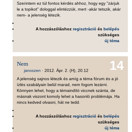
Szerintem ez túl fontos kérdés ahhoz, hogy egy "zárjuk
le a topikot" dologgal elintézzük, mert -akár tetszik, akár
nem- a jelenség létezik.
A hozzászóláshoz
regisztráció
és
belépés
szükséges
új téma
14
Nem
janoszen
·
2012. Ápr. 2. (H), 20.12
A jelenség sajnos létezik és amíg a téma fórum és a jó
ízlés szabályain belül marad, nem fogom lezárni.
Könnyen lehet, hogy a témaindító viccnek szánta, de
másnak viszont komoly lehet a hasonló problémája. Ha
nincs kedved olvasni, hát ne tedd.
A hozzászóláshoz
regisztráció
és
belépés
szükséges
új téma