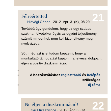
21
Félreértetted
Hidvégi Gábor
·
2012. Ápr. 3. (K), 08.29
Továbbá úgy gondolom, hogy ez egy szabad
szakma, felvételkor úgyis az egyéni teljesítmény
számít mindenhol, nem kell bizonyítvány meg
nyelvvizsga.
Sőt, még azt is el tudom képzelni, hogy a
munkáltató támogatást kapjon, ha felveszi dolgozni,
éljen a pozitív diszkrimináció.
A hozzászóláshoz
regisztráció
és
belépés
szükséges
új téma
22
Ne éljen a diszkrimináció!
tiku I tikaszvince
·
2012. Ápr. 3. (K),