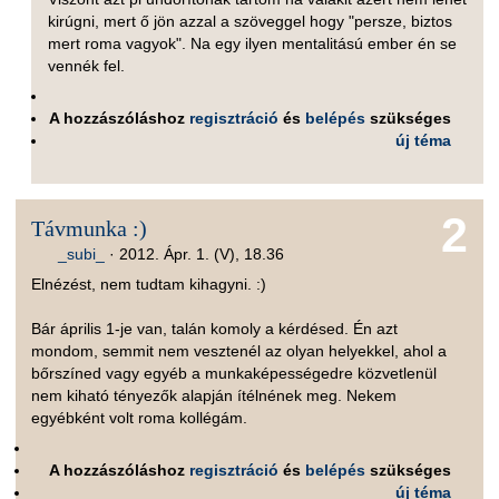
kirúgni, mert ő jön azzal a szöveggel hogy "persze, biztos
mert roma vagyok". Na egy ilyen mentalitású ember én se
vennék fel.
A hozzászóláshoz
regisztráció
és
belépés
szükséges
új téma
2
Távmunka :)
_subi_
·
2012. Ápr. 1. (V), 18.36
Elnézést, nem tudtam kihagyni. :)
Bár április 1-je van, talán komoly a kérdésed. Én azt
mondom, semmit nem vesztenél az olyan helyekkel, ahol a
bőrszíned vagy egyéb a munkaképességedre közvetlenül
nem kiható tényezők alapján ítélnének meg. Nekem
egyébként volt roma kollégám.
A hozzászóláshoz
regisztráció
és
belépés
szükséges
új téma