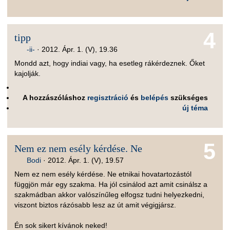
4
tipp
-ii-
·
2012. Ápr. 1. (V), 19.36
Mondd azt, hogy indiai vagy, ha esetleg rákérdeznek. Őket
kajolják.
A hozzászóláshoz
regisztráció
és
belépés
szükséges
új téma
5
Nem ez nem esély kérdése. Ne
Bodi
·
2012. Ápr. 1. (V), 19.57
Nem ez nem esély kérdése. Ne etnikai hovatartozástól
függjön már egy szakma. Ha jól csinálod azt amit csinálsz a
szakmádban akkor valószínűleg elfogsz tudni helyezkedni,
viszont biztos rázósabb lesz az út amit végigjársz.
Én sok sikert kívánok neked!