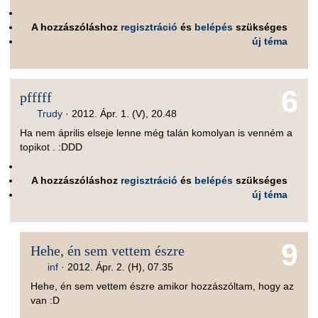
A hozzászóláshoz
regisztráció
és
belépés
szükséges
új téma
6
pfffff
Trudy
·
2012. Ápr. 1. (V), 20.48
Ha nem április elseje lenne még talán komolyan is venném a
topikot . :DDD
A hozzászóláshoz
regisztráció
és
belépés
szükséges
új téma
9
Hehe, én sem vettem észre
inf
·
2012. Ápr. 2. (H), 07.35
Hehe, én sem vettem észre amikor hozzászóltam, hogy az
van :D