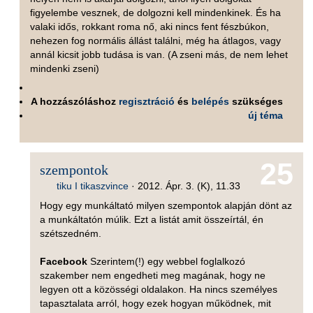
figyelembe vesznek, de dolgozni kell mindenkinek. És ha
valaki idős, rokkant roma nő, aki nincs fent fészbúkon,
nehezen fog normális állást találni, még ha átlagos, vagy
annál kicsit jobb tudása is van. (A zseni más, de nem lehet
mindenki zseni)
A hozzászóláshoz
regisztráció
és
belépés
szükséges
új téma
25
szempontok
tiku I tikaszvince
·
2012. Ápr. 3. (K), 11.33
Hogy egy munkáltató milyen szempontok alapján dönt az
a munkáltatón múlik. Ezt a listát amit összeírtál, én
szétszedném.
Facebook
Szerintem(!) egy webbel foglalkozó
szakember nem engedheti meg magának, hogy ne
legyen ott a közösségi oldalakon. Ha nincs személyes
tapasztalata arról, hogy ezek hogyan működnek, mit