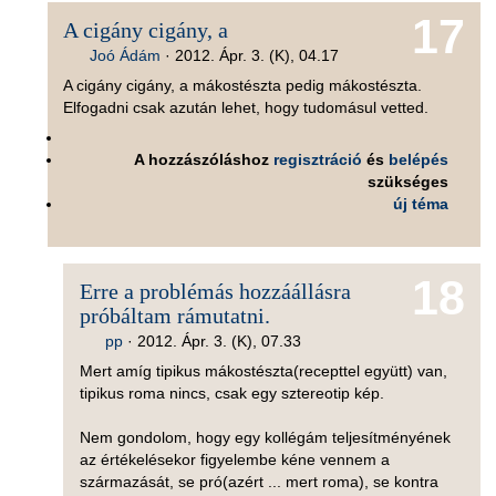
17
A cigány cigány, a
Joó Ádám
·
2012. Ápr. 3. (K), 04.17
A cigány cigány, a mákostészta pedig mákostészta.
Elfogadni csak azután lehet, hogy tudomásul vetted.
A hozzászóláshoz
regisztráció
és
belépés
szükséges
új téma
18
Erre a problémás hozzáállásra
próbáltam rámutatni.
pp
·
2012. Ápr. 3. (K), 07.33
Mert amíg tipikus mákostészta(recepttel együtt) van,
tipikus roma nincs, csak egy sztereotip kép.
Nem gondolom, hogy egy kollégám teljesítményének
az értékelésekor figyelembe kéne vennem a
származását, se pró(azért ... mert roma), se kontra