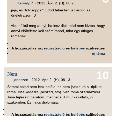
Karvaly84
·
2012. Ápr. 2. (H), 00.29
jaja, és "fotosoppal" tudod fehériteni az arcod az
önéletrajzon :D
vicc nélkül meg annyi, ha lesz diplomád nem biztos, hogy
annyi előítéletre kell számítanod, mint egy átlagos
romának.
A hozzászóláshoz
regisztráció
és
belépés
szükséges
új téma
10
Nem
janoszen
·
2012. Ápr. 2. (H), 08.13
Semmi bajod nem lesz belőle, ha nem játszol rá a "tipikus
roma" viselkedésre (beszéd, stb). Van roma származású
Java fejlesztő barátom, megbecsült munkavállaló, jó
szakember. És nincs diplomája.
A hozzászóláshoz
regisztráció
és
belépés
szükséges