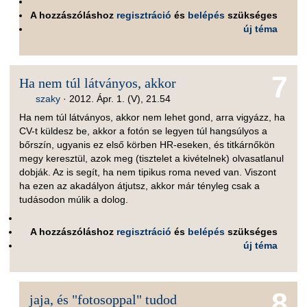
A hozzászóláshoz
regisztráció
és
belépés
szükséges
új téma
7
Ha nem túl látványos, akkor
szaky
·
2012. Ápr. 1. (V), 21.54
Ha nem túl látványos, akkor nem lehet gond, arra vigyázz, ha
CV-t küldesz be, akkor a fotón se legyen túl hangsúlyos a
bőrszín, ugyanis ez első körben HR-eseken, és titkárnőkön
megy keresztül, azok meg (tisztelet a kivételnek) olvasatlanul
dobják. Az is segít, ha nem tipikus roma neved van. Viszont
ha ezen az akadályon átjutsz, akkor már tényleg csak a
tudásodon múlik a dolog.
A hozzászóláshoz
regisztráció
és
belépés
szükséges
új téma
8
jaja, és "fotosoppal" tudod