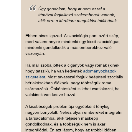
Úgy gondolom, hogy itt nem ezzel a
témával foglalkozó szakemberek vannak,
akik erre a kérdésre megoldást találnának.
Ebben nincs igazad. A szociológia pont azért szép,
mert valamennyire mindenki egy kicsit szociológus,
mindenki gondolkodik a más emberekhez való
viszonyán.
Ha már szóba jöttek a cigányok vagy romák (kinek
hogy tetszik), ha van kedvetek
adományozhattok
szigetelést
. Most tavasszal fogjuk beépíteni szociális
bérlakásokban élőknek, nagy többségük roma
származású. Önkéntesként is lehet csatlakozni, ha
valakinek van kedve hozzá.
A kisebbségek problémája egyébként tényleg
nagyon bonyolult. Nehéz olyan embereket integrálni
a társadalomba, akik teljesen másképp
gondolkodnak, és a többségük nem is akar
integrálódni. Én azt látom, hogy az utóbbi időben