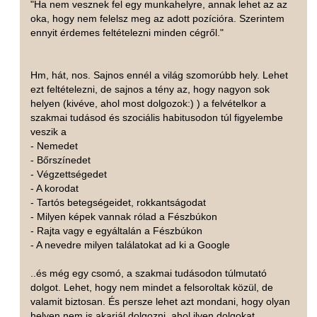
"Ha nem vesznek fel egy munkahelyre, annak lehet az az
oka, hogy nem felelsz meg az adott pozícióra. Szerintem
ennyit érdemes feltételezni minden cégről."
Hm, hát, nos. Sajnos ennél a világ szomorúbb hely. Lehet
ezt feltételezni, de sajnos a tény az, hogy nagyon sok
helyen (kivéve, ahol most dolgozok:) ) a felvételkor a
szakmai tudásod és szociális habitusodon túl figyelembe
veszik a
- Nemedet
- Bőrszínedet
- Végzettségedet
- A korodat
- Tartós betegségeidet, rokkantságodat
- Milyen képek vannak rólad a Fészbúkon
- Rajta vagy e egyáltalán a Fészbúkon
- A nevedre milyen találatokat ad ki a Google
..és még egy csomó, a szakmai tudásodon túlmutató
dolgot. Lehet, hogy nem mindet a felsoroltak közül, de
valamit biztosan. És persze lehet azt mondani, hogy olyan
helyen nem is akarjál dolgozni, ahol ilyen dolgokat