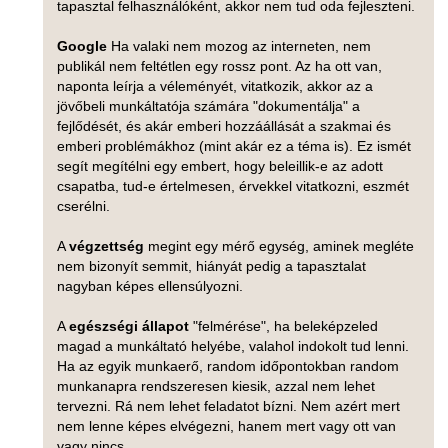
tapasztal felhasználóként, akkor nem tud oda fejleszteni.
Google
Ha valaki nem mozog az interneten, nem
publikál nem feltétlen egy rossz pont. Az ha ott van,
naponta leírja a véleményét, vitatkozik, akkor az a
jövőbeli munkáltatója számára "dokumentálja" a
fejlődését, és akár emberi hozzáállását a szakmai és
emberi problémákhoz (mint akár ez a téma is). Ez ismét
segít megítélni egy embert, hogy beleillik-e az adott
csapatba, tud-e értelmesen, érvekkel vitatkozni, eszmét
cserélni.
A
végzettség
megint egy mérő egység, aminek megléte
nem bizonyít semmit, hiányát pedig a tapasztalat
nagyban képes ellensúlyozni.
A
egészségi állapot
"felmérése", ha beleképzeled
magad a munkáltató helyébe, valahol indokolt tud lenni.
Ha az egyik munkaerő, random időpontokban random
munkanapra rendszeresen kiesik, azzal nem lehet
tervezni. Rá nem lehet feladatot bízni. Nem azért mert
nem lenne képes elvégezni, hanem mert vagy ott van
vagy nincs.