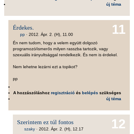
új téma
11
Érdekes.
pp
·
2012. Ápr. 2. (H), 11.00
Én nem tudom, hogy a velem együtt dolgozó
programozó/ismerős milyen rasszba tartozik, vagy
szexuális irányultsággal rendelkezik. És nem is érdekel.
Nem lehetne lezárni ezt a topikot?
pp
A hozzászóláshoz
regisztráció
és
belépés
szükséges
új téma
12
Szerintem ez túl fontos
szaky
·
2012. Ápr. 2. (H), 12.17