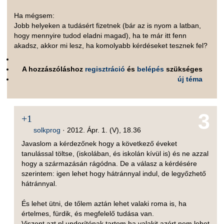
Ha mégsem:
Jobb helyeken a tudásért fizetnek (bár az is nyom a latban,
hogy mennyire tudod eladni magad), ha te már itt fenn
akadsz, akkor mi lesz, ha komolyabb kérdéseket tesznek fel?
A hozzászóláshoz
regisztráció
és
belépés
szükséges
új téma
3
+1
solkprog
·
2012. Ápr. 1. (V), 18.36
Javaslom a kérdezőnek hogy a következő éveket
tanulással töltse, (iskolában, és iskolán kívül is) és ne azzal
hogy a származásán rágódna. De a válasz a kérdésére
szerintem: igen lehet hogy hátránnyal indul, de legyőzhető
hátránnyal.
És lehet ütni, de tőlem aztán lehet valaki roma is, ha
értelmes, fürdik, és megfelelő tudása van.
Viszont azt pl undorítónak tartom ha valakit azért nem lehet