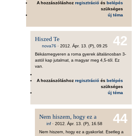
A hozzászóláshoz
regisztráció
és
belépés
szükséges
új téma
42
Hiszed Te
nova76
·
2012. Ápr. 13. (P), 09.25
Békásmegyeren a roma gyerek általánosban 3-
astól kap jutalmat, a magyar meg 4,5-től. Ez
van.
A hozzászóláshoz
regisztráció
és
belépés
szükséges
új téma
44
Nem hiszem, hogy ez a
inf
·
2012. Ápr. 13. (P), 16.58
Nem hiszem, hogy ez a gyakorlat. Esetleg a