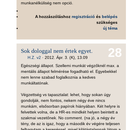
munkanélküliség nem opció.
A hozzászóláshoz
regisztráció
és
belépés
szükséges
új téma
28
Sok dologgal nem értek egyet.
H.Z. v2
·
2012. Ápr. 3. (K), 13.09
Egészségi állapot. Szellemi munkát végzőknél max. a
mentális állapot felmérése fogadható el. Egyebekkel
nem lenne szabad foglalkoznia a kedves
munkáltatónak.
Végzettség vs tapasztalat: lehet, hogy sokan úgy
gondolják, nem fontos, nekem négy éve nincs
munkám, elsősorban papírok hiányában. Két helyre is
felvettek volna, de a HR-es mindkét helyen beintett a
szakmai vezetőnek. No comment. (na jó, a négy év
tény, de az is igaz, hogy a második év végére teljesen
felhagytam a kereséssel, mivel kilátástalannak látom a