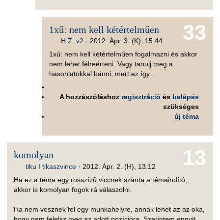
33
1xű: nem kell kétértelműen
H.Z. v2
·
2012. Ápr. 3. (K), 15.44
1xű: nem kell kétértelműen fogalmazni és akkor
nem lehet félreérteni. Vagy tanulj meg a
hasonlatokkal bánni, mert ez így...
A hozzászóláshoz
regisztráció
és
belépés
szükséges
új téma
13
komolyan
tiku I tikaszvince
·
2012. Ápr. 2. (H), 13.12
Ha ez a téma egy rosszízű viccnek szánta a témaindító,
akkor is komolyan fogok rá válaszolni.
Ha nem vesznek fel egy munkahelyre, annak lehet az az oka,
hogy nem felelsz meg az adott pozícióra. Szerintem ennyit