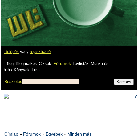
Belépés
vagy
regisztráció
Fórumok
Blog
Blogmarkok
Cikkek
Levlisták
Munka és
állás
Könyvek
Friss
Részletes
Címlap
»
Fórumok
»
Egyebek
»
Minden más