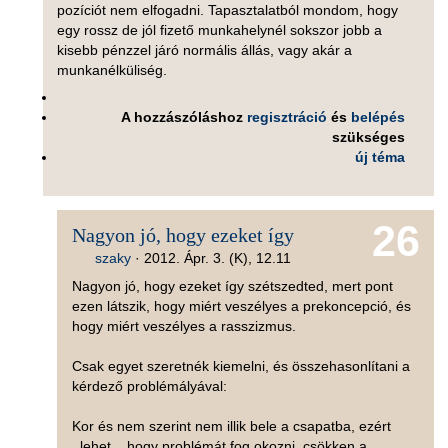
pozíciót nem elfogadni. Tapasztalatból mondom, hogy
egy rossz de jól fizető munkahelynél sokszor jobb a
kisebb pénzzel járó normális állás, vagy akár a
munkanélküliség.
A hozzászóláshoz
regisztráció
és
belépés
szükséges
új téma
26
Nagyon jó, hogy ezeket így
szaky
·
2012. Ápr. 3. (K), 12.11
Nagyon jó, hogy ezeket így szétszedted, mert pont
ezen látszik, hogy miért veszélyes a prekoncepció, és
hogy miért veszélyes a rasszizmus.
Csak egyet szeretnék kiemelni, és összehasonlítani a
kérdező problémályával:
Kor és nem szerint nem illik bele a csapatba, ezért
_lehet_, hogy problémát fog okozni, csökken a