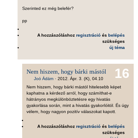
Szerinted ez még belefér?
pp
A hozzászóláshoz
regisztráció
és
belépés
szükséges
új téma
16
Nem hiszem, hogy bárki mástól
Joó Ádám
·
2012. Ápr. 3. (K), 04.10
Nem hiszem, hogy bárki mástól hitelesebb képet
kaphatna a kérdező arról, hogy számíthat-e
hátrányos megkülönböztetésre egy hivatás
gyakorlása során, mint a hivatás gyakorlóitól. És úgy
vélem, hogy nagyon pozitív válaszokat kapott.
A hozzászóláshoz
regisztráció
és
belépés
szükséges