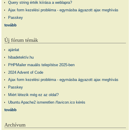
Query string érték kiírása a weblapra?
Ajax form kezelési probléma - egymásba ágyazott ajax meghívás
Passkey
tovább
Új fórum témák
ajánlat
hibadetektív.hu
PHPMailer mauális telepítése 2025-ben
2024 Advent of Code
Ajax form kezelési probléma - egymásba ágyazott ajax meghívás
Passkey
Miért létezik még ez az oldal?
Ubuntu Apache2 ismeretlen /favicon.ico kérés
tovább
Archívum