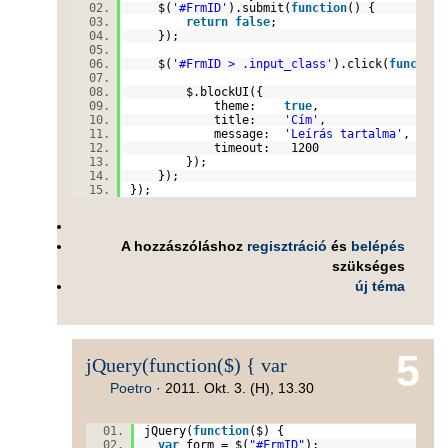
$(
'#FrmID'
).submit(
function
() {
return
false
;
});
$(
'#FrmID > .input_class'
).click(
function
$.blockUI({
theme:
true
,
title:
'Cím'
,
message:
'Leírás tartalma'
,
timeout: 1200
});
});
});
A hozzászóláshoz
regisztráció
és
belépés
szükséges
új téma
5
jQuery(function($) { var
Poetro
·
2011. Okt. 3. (H), 13.30
jQuery(
function
($) {
var
form = $(
"#FrmID"
);