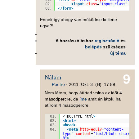
<
input
class
=
"input_class"
type
</
form
>
Ennek így ahogy van működnie kellene
ugye?!
A hozzászóláshoz
regisztráció
és
belépés
szükséges
új téma
9
Nálam
Poetro
·
2011. Okt. 3. (H), 17.59
Nem látom, hogy átírtad volna az időt 4
másodpercre, de
íme
amit én látok, ha
átírom 4 másodpercre.
<!DOCTYPE html
>
<
html
>
<
head
>
<
meta
http-equiv
=
"content-
type"
content
=
"text/html; charset=U
8"
>