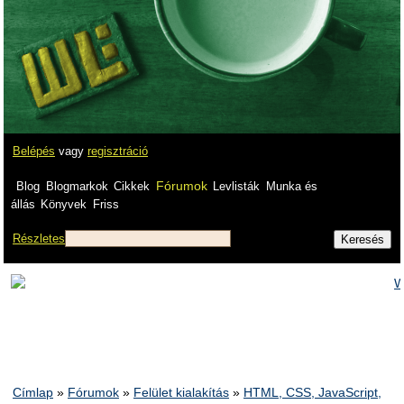
Belépés
vagy
regisztráció
Fórumok
Blog
Blogmarkok
Cikkek
Levlisták
Munka és
állás
Könyvek
Friss
Részletes
Címlap
»
Fórumok
»
Felület kialakítás
»
HTML, CSS, JavaScript,