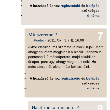
A hozzászóláshoz
regisztráció
és
belépés
szükséges
új téma
7
Mit szeretnél?
Poetro
·
2011. Okt. 3. (H), 16.08
Akkor elárulod, mit szeretnél a blockUI-jal? Mert
ahogy én látom megjelenik a blockUI doboza is
pontosan 1,2 másodpercre, majd elküldi az
űrlapot, pont úgy, ahogy megadtuk neki. Ha
mást szeretnél, akkor mást kell csinálni.
A hozzászóláshoz
regisztráció
és
belépés
szükséges
új téma
8
Ha átírom a timeoutot 4