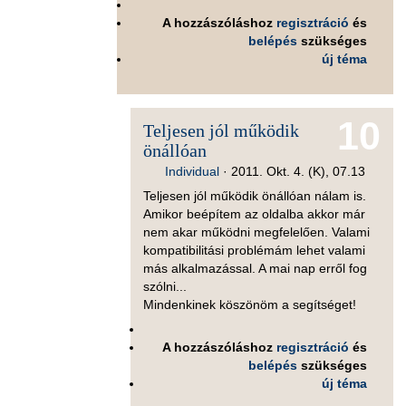
A hozzászóláshoz
regisztráció
és
belépés
szükséges
új téma
10
Teljesen jól működik
önállóan
Individual
·
2011. Okt. 4. (K), 07.13
Teljesen jól működik önállóan nálam is.
Amikor beépítem az oldalba akkor már
nem akar működni megfelelően. Valami
kompatibilitási problémám lehet valami
más alkalmazással. A mai nap erről fog
szólni...
Mindenkinek köszönöm a segítséget!
A hozzászóláshoz
regisztráció
és
belépés
szükséges
új téma