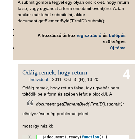
A submit gombra tegyél egy olyan onclick-et, hogy return
false, vagy ugyanezt a form onsubmit eventjére. Aztán
amikor már lehet submitolni, akkor:
document.getElementById('FrmID').submit();
A hozzászóláshoz
regisztráció
és
belépés
szükséges
új téma
4
Odáig remek, hogy return
Individual
·
2011. Okt. 3. (H), 13.20
Odáig remek, hogy return false, így ugyebár nem
töltődik be a form és szépen lefut a blockUI. A
document.getElementById('FrmID').submit();
elhelyezése még problémát jelent.
most így néz ki:
$(document).ready(
function
() {