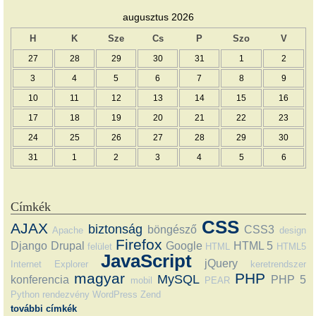
augusztus 2026
H
K
Sze
Cs
P
Szo
V
27
28
29
30
31
1
2
3
4
5
6
7
8
9
10
11
12
13
14
15
16
17
18
19
20
21
22
23
24
25
26
27
28
29
30
31
1
2
3
4
5
6
Címkék
CSS
AJAX
biztonság
böngésző
CSS3
Apache
design
Firefox
Django
Drupal
Google
HTML 5
felület
HTML
HTML5
JavaScript
jQuery
Internet Explorer
keretrendszer
magyar
PHP
MySQL
konferencia
PHP 5
mobil
PEAR
Python
rendezvény
WordPress
Zend
további címkék