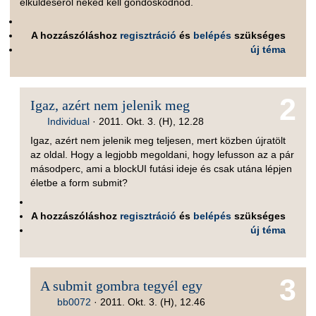
elküldéséről neked kell gondoskodnod.
A hozzászóláshoz
regisztráció
és
belépés
szükséges
új téma
2
Igaz, azért nem jelenik meg
Individual
·
2011. Okt. 3. (H), 12.28
Igaz, azért nem jelenik meg teljesen, mert közben újratölt
az oldal. Hogy a legjobb megoldani, hogy lefusson az a pár
másodperc, ami a blockUI futási ideje és csak utána lépjen
életbe a form submit?
A hozzászóláshoz
regisztráció
és
belépés
szükséges
új téma
3
A submit gombra tegyél egy
bb0072
·
2011. Okt. 3. (H), 12.46