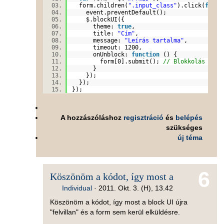
form.children(
".input_class"
).click(
funct
event.preventDefault();
$.blockUI({
theme:
true
,
title:
"Cím"
,
message:
"Leírás tartalma"
,
timeout: 1200,
onUnblock:
function
() {
form[0].submit();
// Blokkolás végé
}
});
});
});
A hozzászóláshoz
regisztráció
és
belépés
szükséges
új téma
6
Köszönöm a kódot, így most a
Individual
·
2011. Okt. 3. (H), 13.42
Köszönöm a kódot, így most a block UI újra
"felvillan" és a form sem kerül elküldésre.