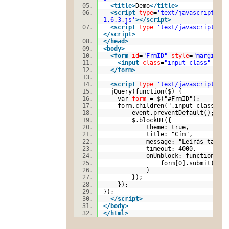
<
title
>
Demo
</
title
>
<
script
type
=
'text/javascript'
sr
1.6.3.js'
>
</
script
>
<
script
type
=
'text/javascript'
sr
</
script
>
</
head
>
<
body
>
<
form
id
=
"FrmID"
style
=
"margin:0;
<
input
class
=
"input_class"
type
</
form
>
<
script
type
=
'text/javascript'
>
jQuery(function($) {
var
form
= $("#FrmID");
form.children(".input_class").c
event.preventDefault();
$.blockUI({
theme: true,
title: "Cím",
message: "Leírás tartal
timeout: 4000,
onUnblock: function()
form[0].submit(); // Blokk
}
});
});
});
</
script
>
</
body
>
</
html
>