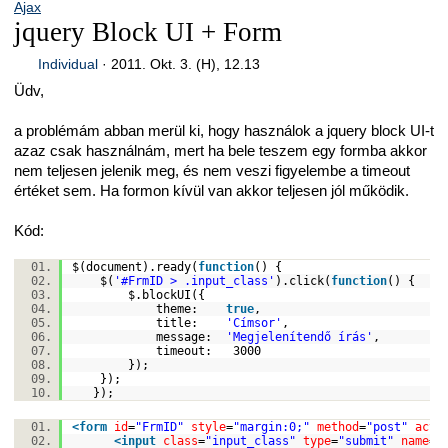
Ajax
jquery Block UI + Form
Individual
·
2011. Okt. 3. (H), 12.13
Üdv,
a problémám abban merül ki, hogy használok a jquery block UI-t
azaz csak használnám, mert ha bele teszem egy formba akkor
nem teljesen jelenik meg, és nem veszi figyelembe a timeout
értéket sem. Ha formon kívül van akkor teljesen jól működik.
Kód:
$(document).ready(
function
() {
$(
'#FrmID > .input_class'
).click(
function
() {
$.blockUI({
theme:
true
,
title:
'Címsor'
,
message:
'Megjelenítendő írás'
,
timeout: 3000
});
});
});
<
form
id
=
"FrmID"
style
=
"margin:0;"
method
=
"post"
acti
<
input
class
=
"input_class"
type
=
"submit"
name
=
"