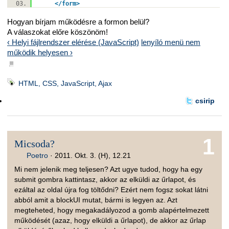
</
form
>
Hogyan bírjam működésre a formon belül?
A válaszokat előre köszönöm!
‹ Helyi fájlrendszer elérése (JavaScript)
lenyíló menü nem
működik helyesen ›
■
HTML, CSS, JavaScript, Ajax
csirip
1
Micsoda?
Poetro
·
2011. Okt. 3. (H), 12.21
Mi nem jelenik meg teljesen? Azt ugye tudod, hogy ha egy
submit gombra kattintasz, akkor az elküldi az űrlapot, és
ezáltal az oldal újra fog töltődni? Ezért nem fogsz sokat látni
abból amit a blockUI mutat, bármi is legyen az. Azt
megteheted, hogy megakadályozod a gomb alapértelmezett
működését (azaz, hogy elküldi a űrlapot), de akkor az űrlap