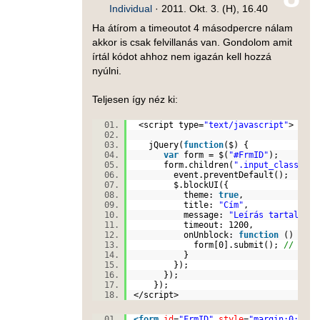
Individual
·
2011. Okt. 3. (H), 16.40
Ha átírom a timeoutot 4 másodpercre nálam
akkor is csak felvillanás van. Gondolom amit
írtál kódot ahhoz nem igazán kell hozzá
nyúlni.
Teljesen így néz ki:
<script type=
"text/javascript"
>
jQuery(
function
($) {
var
form = $(
"#FrmID"
);
form.children(
".input_class"
).c
event.preventDefault();
$.blockUI({
theme:
true
,
title:
"Cím"
,
message:
"Leírás tartalma"
timeout: 1200,
onUnblock:
function
() 
form[0].submit();
// Blo
}
});
});
});
</script>
<
form
id
=
"FrmID"
style
=
"margin:0;"
me