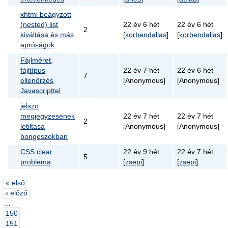
xhtml beágyzott
(nested) list
22 év 6 hét
22 év 6 hét
2
kiváltása és más
[
korbendallas
]
[
korbendallas
]
apróságok
Fájlméret,
fájltípus
22 év 7 hét
22 év 6 hét
7
ellenőrzés
[Anonymous]
[Anonymous]
Javascripttel
jelszo
megjegyzesenek
22 év 7 hét
22 év 7 hét
2
letiltasa
[Anonymous]
[Anonymous]
bongeszokban
CSS clear
22 év 9 hét
22 év 7 hét
5
problema
[
zsepi
]
[
zsepi
]
« első
‹ előző
…
150
151