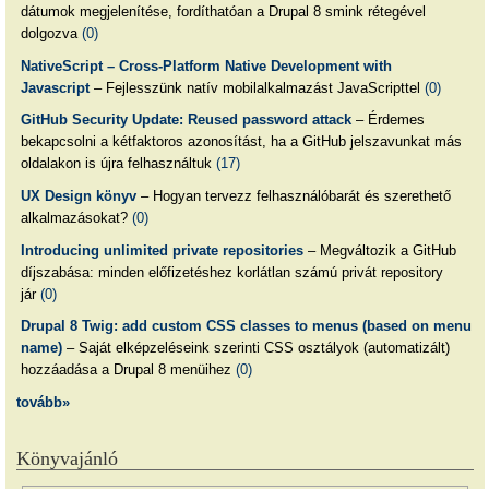
dátumok megjelenítése, fordíthatóan a Drupal 8 smink rétegével
dolgozva
(0)
NativeScript – Cross-Platform Native Development with
Javascript
– Fejlesszünk natív mobilalkalmazást JavaScripttel
(0)
GitHub Security Update: Reused password attack
– Érdemes
bekapcsolni a kétfaktoros azonosítást, ha a GitHub jelszavunkat más
oldalakon is újra felhasználtuk
(17)
UX Design könyv
– Hogyan tervezz felhasználóbarát és szerethető
alkalmazásokat?
(0)
Introducing unlimited private repositories
– Megváltozik a GitHub
díjszabása: minden előfizetéshez korlátlan számú privát repository
jár
(0)
Drupal 8 Twig: add custom CSS classes to menus (based on menu
name)
– Saját elképzeléseink szerinti CSS osztályok (automatizált)
hozzáadása a Drupal 8 menüihez
(0)
tovább»
Könyvajánló