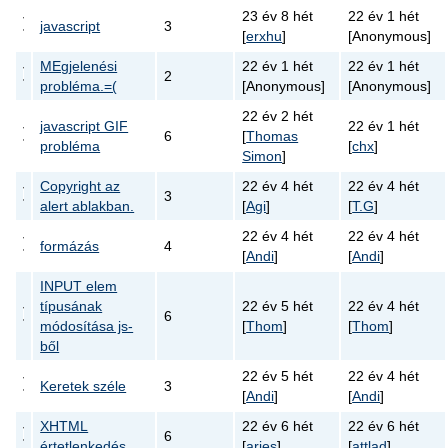
23 év 8 hét
22 év 1 hét
javascript
3
[
erxhu
]
[Anonymous]
MEgjelenési
22 év 1 hét
22 év 1 hét
2
probléma.=(
[Anonymous]
[Anonymous]
22 év 2 hét
javascript GIF
22 év 1 hét
6
[
Thomas
probléma
[
chx
]
Simon
]
Copyright az
22 év 4 hét
22 év 4 hét
3
alert ablakban.
[
Agi
]
[
T.G
]
22 év 4 hét
22 év 4 hét
formázás
4
[
Andi
]
[
Andi
]
INPUT elem
típusának
22 év 5 hét
22 év 4 hét
6
módosítása js-
[
Thom
]
[
Thom
]
ből
22 év 5 hét
22 év 4 hét
Keretek széle
3
[
Andi
]
[
Andi
]
XHTML
22 év 6 hét
22 év 6 hét
6
értetlenkedés
[
aries
]
[
attlad
]