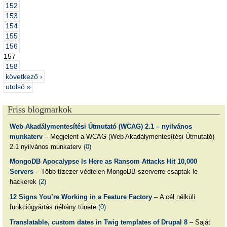
152
153
154
155
156
157
158
következő ›
utolsó »
Friss blogmarkok
Web Akadálymentesítési Útmutató (WCAG) 2.1 – nyilvános
munkaterv
– Megjelent a WCAG (Web Akadálymentesítési Útmutató)
2.1 nyilvános munkaterv
(0)
MongoDB Apocalypse Is Here as Ransom Attacks Hit 10,000
Servers
– Több tízezer védtelen MongoDB szerverre csaptak le
hackerek
(2)
12 Signs You’re Working in a Feature Factory
– A cél nélküli
funkciógyártás néhány tünete
(0)
Translatable, custom dates in Twig templates of Drupal 8
– Saját