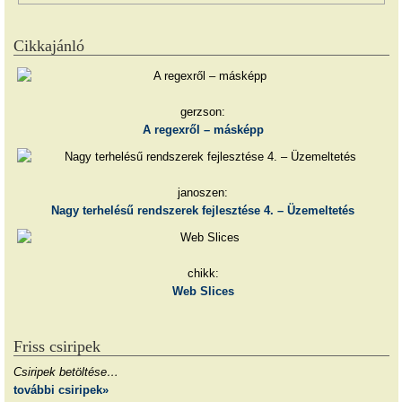
Cikkajánló
gerzson:
A regexről – másképp
janoszen:
Nagy terhelésű rendszerek fejlesztése 4. – Üzemeltetés
chikk:
Web Slices
Friss csiripek
Csiripek betöltése…
további csiripek»