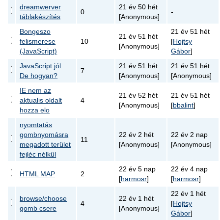
dreamwerver
21 év 50 hét
0
-
táblakészítés
[Anonymous]
Bongeszo
21 év 51 hét
21 év 51 hét
felismerese
10
[
Hojtsy
[Anonymous]
(JavaScript)
Gábor
]
JavaScript jól.
21 év 51 hét
21 év 51 hét
7
De hogyan?
[Anonymous]
[Anonymous]
IE nem az
21 év 52 hét
21 év 51 hét
aktualis oldalt
4
[Anonymous]
[
bbalint
]
hozza elo
nyomtatás
gombnyomásra
22 év 2 hét
22 év 2 nap
11
megadott terület
[Anonymous]
[Anonymous]
fejléc nélkül
22 év 5 nap
22 év 4 nap
HTML MAP
2
[
harmosr
]
[
harmosr
]
22 év 1 hét
browse/choose
22 év 1 hét
4
[
Hojtsy
gomb csere
[Anonymous]
Gábor
]