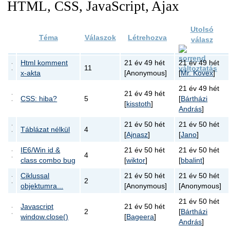
HTML, CSS, JavaScript, Ajax
Utolsó
Téma
Válaszok
Létrehozva
válasz
Html komment
21 év 49 hét
21 év 49 hét
11
x-akta
[Anonymous]
[
Mr. Kovex
]
21 év 49 hét
21 év 49 hét
CSS: hiba?
5
[
Bártházi
[
kisstoth
]
András
]
21 év 50 hét
21 év 50 hét
Táblázat nélkül
4
[
Ajnasz
]
[
Jano
]
IE6/Win id &
21 év 50 hét
21 év 50 hét
4
class combo bug
[
wiktor
]
[
bbalint
]
Ciklussal
21 év 50 hét
21 év 50 hét
2
objektumra...
[Anonymous]
[Anonymous]
21 év 50 hét
Javascript
21 év 50 hét
2
[
Bártházi
window.close()
[
Bageera
]
András
]