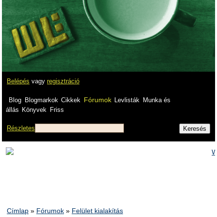
Belépés
vagy
regisztráció
Fórumok
Blog
Blogmarkok
Cikkek
Levlisták
Munka és
állás
Könyvek
Friss
Részletes
Címlap
»
Fórumok
»
Felület kialakítás