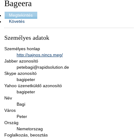
Bageera
Megtekintés
Követés
Személyes adatok
Személyes honlap
http://sajnos.nincs.meg/
Jabber azonosító
petebagi@rapidsolution.de
Skype azonosító
bagipeter
Yahoo üzenetküldő azonosító
bagipeter
Név
Bagi
Város
Peter
Ország
Nemetorszag
Foglalkozás, beosztás