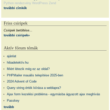
Python
rendezvény
WordPress
Zend
további címkék
Friss csiripek
Csiripek betöltése…
további csiripek»
Aktív fórum témák
ajánlat
hibadetektív.hu
Miért létezik még ez az oldal?
PHPMailer mauális telepítése 2025-ben
2024 Advent of Code
Query string érték kiírása a weblapra?
Ajax form kezelési probléma - egymásba ágyazott ajax meghívás
Passkey
tovább