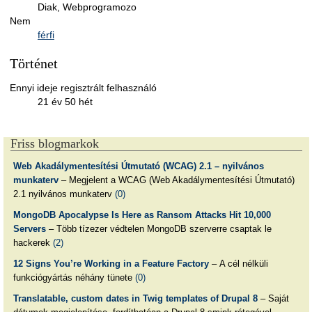
Diak, Webprogramozo
Nem
férfi
Történet
Ennyi ideje regisztrált felhasználó
21 év 50 hét
Friss blogmarkok
Web Akadálymentesítési Útmutató (WCAG) 2.1 – nyilvános
munkaterv
– Megjelent a WCAG (Web Akadálymentesítési Útmutató)
2.1 nyilvános munkaterv
(0)
MongoDB Apocalypse Is Here as Ransom Attacks Hit 10,000
Servers
– Több tízezer védtelen MongoDB szerverre csaptak le
hackerek
(2)
12 Signs You’re Working in a Feature Factory
– A cél nélküli
funkciógyártás néhány tünete
(0)
Translatable, custom dates in Twig templates of Drupal 8
– Saját