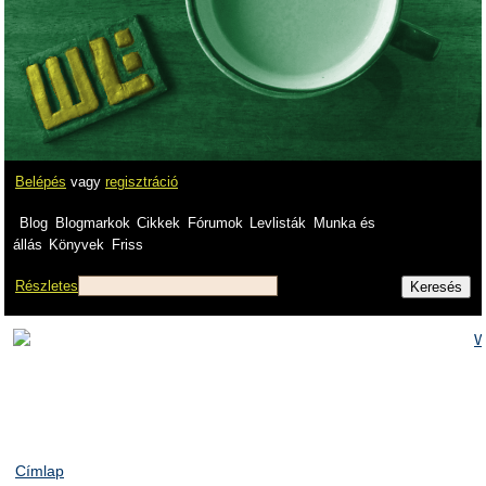
Belépés
vagy
regisztráció
Blog
Blogmarkok
Cikkek
Fórumok
Levlisták
Munka és
állás
Könyvek
Friss
Részletes
Címlap