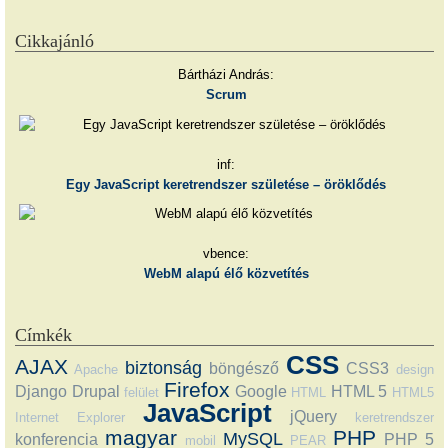
Cikkajánló
Bártházi András:
Scrum
inf:
Egy JavaScript keretrendszer születése – öröklődés
vbence:
WebM alapú élő közvetítés
Címkék
CSS
AJAX
biztonság
böngésző
CSS3
Apache
design
Firefox
Django
Drupal
Google
HTML 5
felület
HTML
HTML5
JavaScript
jQuery
Internet Explorer
keretrendszer
magyar
PHP
MySQL
konferencia
PHP 5
mobil
PEAR