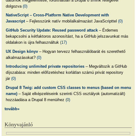
dátumok megjelenítése, fordíthatóan a Drupal 8 smink rétegével
dolgozva
(0)
NativeScript – Cross-Platform Native Development with
Javascript
– Fejlesszünk natív mobilalkalmazást JavaScripttel
(0)
GitHub Security Update: Reused password attack
– Érdemes
bekapcsolni a kétfaktoros azonosítást, ha a GitHub jelszavunkat más
oldalakon is újra felhasználtuk
(17)
UX Design könyv
– Hogyan tervezz felhasználóbarát és szerethető
alkalmazásokat?
(0)
Introducing unlimited private repositories
– Megváltozik a GitHub
díjszabása: minden előfizetéshez korlátlan számú privát repository
jár
(0)
Drupal 8 Twig: add custom CSS classes to menus (based on menu
name)
– Saját elképzeléseink szerinti CSS osztályok (automatizált)
hozzáadása a Drupal 8 menüihez
(0)
tovább»
Könyvajánló