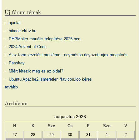
Új fórum témák
ajánlat
hibadetektív.hu
PHPMailer mauális telepítése 2025-ben
2024 Advent of Code
Ajax form kezelési probléma - egymásba ágyazott ajax meghívás
Passkey
Miért létezik még ez az oldal?
Ubuntu Apache2 ismeretlen /favicon.ico kérés
tovább
Archívum
augusztus 2026
H
K
Sze
Cs
P
Szo
V
27
28
29
30
31
1
2