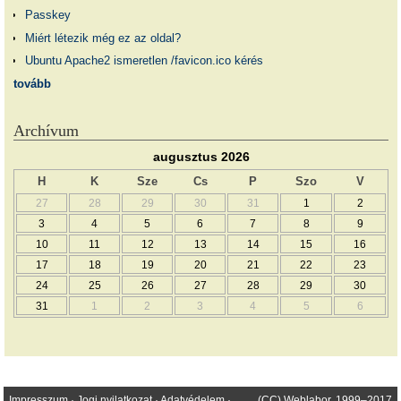
Passkey
Miért létezik még ez az oldal?
Ubuntu Apache2 ismeretlen /favicon.ico kérés
tovább
Archívum
augusztus 2026
H
K
Sze
Cs
P
Szo
V
27
28
29
30
31
1
2
3
4
5
6
7
8
9
10
11
12
13
14
15
16
17
18
19
20
21
22
23
24
25
26
27
28
29
30
31
1
2
3
4
5
6
Impresszum
·
Jogi nyilatkozat
·
Adatvédelem
·
(CC) Weblabor, 1999–2017