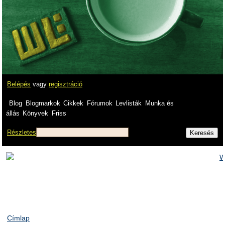
Belépés
vagy
regisztráció
Blog
Blogmarkok
Cikkek
Fórumok
Levlisták
Munka és
állás
Könyvek
Friss
Részletes
Címlap