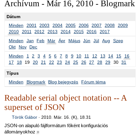
Archívum - Már 16, 2010 - Blogmark
Dátum
Minden
2001
2003
2004
2005
2006
2007
2008
2009
2010
2011
2012
2013
2014
2015
2016
2017
Minden
Jan
Feb
Már
Ápr
Május
Jún
Júl
Aug
Szep
Okt
Nov
Dec
Minden
1
2
3
4
5
6
7
8
9
10
11
12
13
14
15
16
17
18
19
20
21
22
23
24
25
26
27
28
29
30
31
Típus
Minden
Blogmark
Blog bejegyzés
Fórum téma
Readable serial object notation -- A
superset of JSON
Török Gábor
·
2010. Már. 16. (K), 18.31
JSON-on alapuló fájlformátum főként konfigurációs
állományokhoz
■