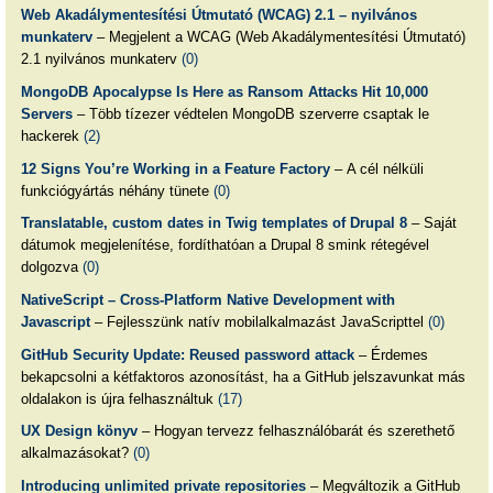
Web Akadálymentesítési Útmutató (WCAG) 2.1 – nyilvános
munkaterv
– Megjelent a WCAG (Web Akadálymentesítési Útmutató)
2.1 nyilvános munkaterv
(0)
MongoDB Apocalypse Is Here as Ransom Attacks Hit 10,000
Servers
– Több tízezer védtelen MongoDB szerverre csaptak le
hackerek
(2)
12 Signs You’re Working in a Feature Factory
– A cél nélküli
funkciógyártás néhány tünete
(0)
Translatable, custom dates in Twig templates of Drupal 8
– Saját
dátumok megjelenítése, fordíthatóan a Drupal 8 smink rétegével
dolgozva
(0)
NativeScript – Cross-Platform Native Development with
Javascript
– Fejlesszünk natív mobilalkalmazást JavaScripttel
(0)
GitHub Security Update: Reused password attack
– Érdemes
bekapcsolni a kétfaktoros azonosítást, ha a GitHub jelszavunkat más
oldalakon is újra felhasználtuk
(17)
UX Design könyv
– Hogyan tervezz felhasználóbarát és szerethető
alkalmazásokat?
(0)
Introducing unlimited private repositories
– Megváltozik a GitHub