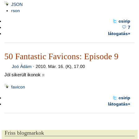
JSON
rson
csirip
7
látogatás»
50 Fantastic Favicons: Episode 9
Joó Ádám
·
2010. Már. 16. (K), 17.00
Jól sikerült ikonok
■
favicon
csirip
látogatás»
Friss blogmarkok