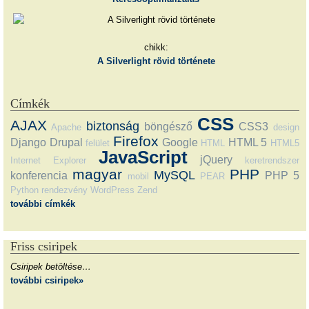
chikk:
A Silverlight rövid története
Címkék
CSS
AJAX
biztonság
böngésző
CSS3
Apache
design
Firefox
Django
Drupal
Google
HTML 5
felület
HTML
HTML5
JavaScript
jQuery
Internet Explorer
keretrendszer
magyar
PHP
MySQL
konferencia
PHP 5
mobil
PEAR
Python
rendezvény
WordPress
Zend
további címkék
Friss csiripek
Csiripek betöltése…
további csiripek»