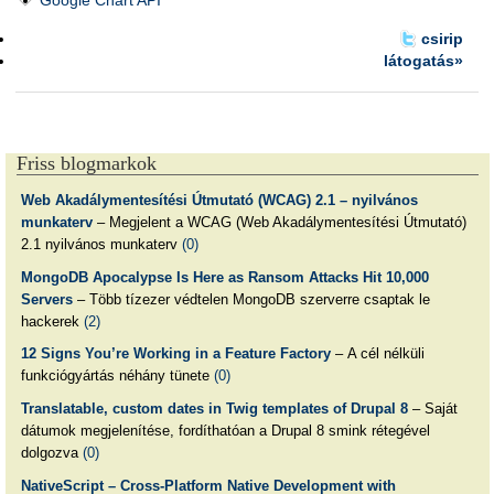
Google Chart API
csirip
látogatás»
Friss blogmarkok
Web Akadálymentesítési Útmutató (WCAG) 2.1 – nyilvános
munkaterv
– Megjelent a WCAG (Web Akadálymentesítési Útmutató)
2.1 nyilvános munkaterv
(0)
MongoDB Apocalypse Is Here as Ransom Attacks Hit 10,000
Servers
– Több tízezer védtelen MongoDB szerverre csaptak le
hackerek
(2)
12 Signs You’re Working in a Feature Factory
– A cél nélküli
funkciógyártás néhány tünete
(0)
Translatable, custom dates in Twig templates of Drupal 8
– Saját
dátumok megjelenítése, fordíthatóan a Drupal 8 smink rétegével
dolgozva
(0)
NativeScript – Cross-Platform Native Development with