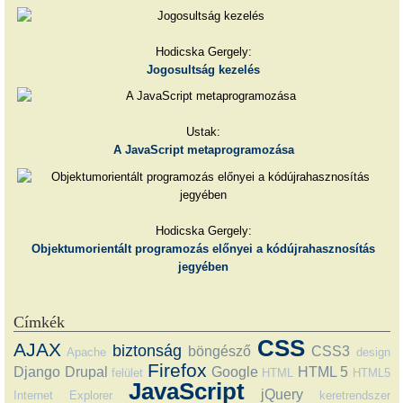
Hodicska Gergely:
Jogosultság kezelés
Ustak:
A JavaScript metaprogramozása
Hodicska Gergely:
Objektumorientált programozás előnyei a kódújrahasznosítás
jegyében
Címkék
CSS
AJAX
biztonság
böngésző
CSS3
Apache
design
Firefox
Django
Drupal
Google
HTML 5
felület
HTML
HTML5
JavaScript
jQuery
Internet Explorer
keretrendszer