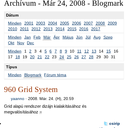
Archívum - Már 24, 2008 - Blogmark
Dátum
Minden
2001
2003
2004
2005
2006
2007
2008
2009
2010
2011
2012
2013
2014
2015
2016
2017
Minden
Jan
Feb
Már
Ápr
Május
Jún
Júl
Aug
Szep
Okt
Nov
Dec
Minden
1
2
3
4
5
6
7
8
9
10
11
12
13
14
15
16
17
18
19
20
21
22
23
24
25
26
27
28
29
30
31
Típus
Minden
Blogmark
Fórum téma
960 Grid System
yaanno
·
2008. Már. 24. (H), 20.59
Grid alapú rendszer dizájn kialakításához és
megvalósításához
■
csirip