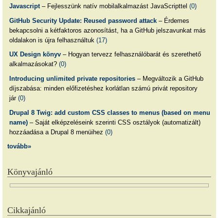
Javascript
– Fejlesszünk natív mobilalkalmazást JavaScripttel
(0)
GitHub Security Update: Reused password attack
– Érdemes
bekapcsolni a kétfaktoros azonosítást, ha a GitHub jelszavunkat más
oldalakon is újra felhasználtuk
(17)
UX Design könyv
– Hogyan tervezz felhasználóbarát és szerethető
alkalmazásokat?
(0)
Introducing unlimited private repositories
– Megváltozik a GitHub
díjszabása: minden előfizetéshez korlátlan számú privát repository
jár
(0)
Drupal 8 Twig: add custom CSS classes to menus (based on menu
name)
– Saját elképzeléseink szerinti CSS osztályok (automatizált)
hozzáadása a Drupal 8 menüihez
(0)
tovább»
Könyvajánló
Cikkajánló