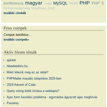
magyar
PHP
MySQL
konferencia
PHP 5
mobil
PEAR
Python
rendezvény
WordPress
Zend
további címkék
Friss csiripek
Csiripek betöltése…
további csiripek»
Aktív fórum témák
ajánlat
hibadetektív.hu
Miért létezik még ez az oldal?
PHPMailer mauális telepítése 2025-ben
2024 Advent of Code
Query string érték kiírása a weblapra?
Ajax form kezelési probléma - egymásba ágyazott ajax meghívás
Passkey