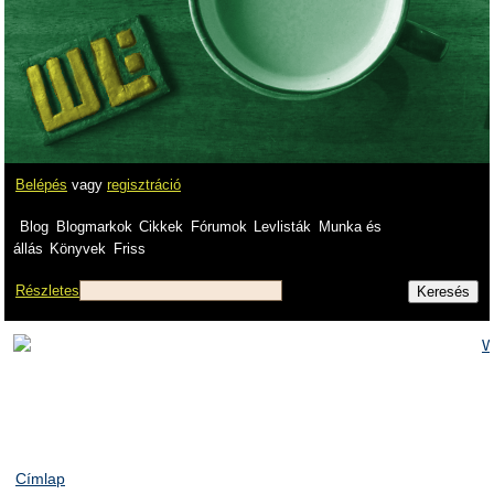
Belépés
vagy
regisztráció
Blog
Blogmarkok
Cikkek
Fórumok
Levlisták
Munka és
állás
Könyvek
Friss
Részletes
Címlap