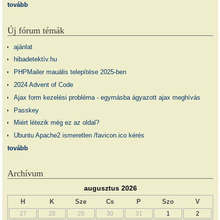
tovább
Új fórum témák
ajánlat
hibadetektív.hu
PHPMailer mauális telepítése 2025-ben
2024 Advent of Code
Ajax form kezelési probléma - egymásba ágyazott ajax meghívás
Passkey
Miért létezik még ez az oldal?
Ubuntu Apache2 ismeretlen /favicon.ico kérés
tovább
Archívum
augusztus 2026
H
K
Sze
Cs
P
Szo
V
27
28
29
30
31
1
2