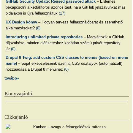
GitHub Security Update: Reused password attack
– Érdemes
bekapcsolni a kétfaktoros azonosítást, ha a GitHub jelszavunkat más
oldalakon is újra felhasználtuk
(17)
UX Design könyv
– Hogyan tervezz felhasználóbarát és szerethető
alkalmazásokat?
(0)
Introducing unlimited private repositories
– Megváltozik a GitHub
díjszabása: minden előfizetéshez korlátlan számú privát repository
jár
(0)
Drupal 8 Twig: add custom CSS classes to menus (based on menu
name)
– Saját elképzeléseink szerinti CSS osztályok (automatizált)
hozzáadása a Drupal 8 menüihez
(0)
tovább»
Könyvajánló
Cikkajánló