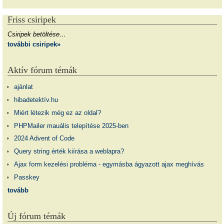
Friss csiripek
Csiripek betöltése…
további csiripek»
Aktív fórum témák
ajánlat
hibadetektív.hu
Miért létezik még ez az oldal?
PHPMailer mauális telepítése 2025-ben
2024 Advent of Code
Query string érték kiírása a weblapra?
Ajax form kezelési probléma - egymásba ágyazott ajax meghívás
Passkey
tovább
Új fórum témák