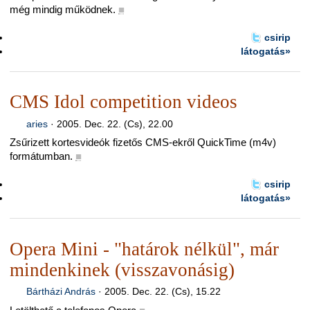
még mindig működnek.
■
csirip
látogatás»
CMS Idol competition videos
aries
·
2005. Dec. 22. (Cs), 22.00
Zsűrizett kortesvideók fizetős CMS-ekről QuickTime (m4v)
formátumban.
■
csirip
látogatás»
Opera Mini - "határok nélkül", már
mindenkinek (visszavonásig)
Bártházi András
·
2005. Dec. 22. (Cs), 15.22