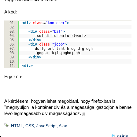
A kód:
<
div
class
=
"kontener"
>
<
div
class
=
"bal"
>
fsdfsdf fs bnrtu rtwurtz
</
div
>
<
div
class
=
"jobb"
>
dsffg ertrtzht hfdg dfgfdgh
fgdgau ikjfhjmghdj ghj
</
div
>
<
div
>
Egy kép:
A kérdésem: hogyan lehet megoldani, hogy firefoxban is
"megnyúljon" a konténer div és a magassága igazodjon a benne
lévő legmagasabb div magasságához.
■
HTML, CSS, JavaScript, Ajax
csirip