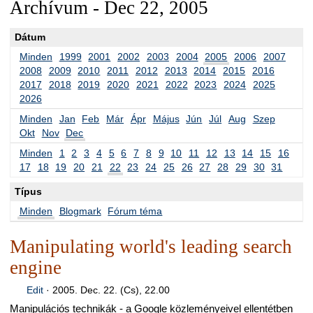
Archívum - Dec 22, 2005
Dátum
Minden
1999
2001
2002
2003
2004
2005
2006
2007
2008
2009
2010
2011
2012
2013
2014
2015
2016
2017
2018
2019
2020
2021
2022
2023
2024
2025
2026
Minden
Jan
Feb
Már
Ápr
Május
Jún
Júl
Aug
Szep
Okt
Nov
Dec
Minden
1
2
3
4
5
6
7
8
9
10
11
12
13
14
15
16
17
18
19
20
21
22
23
24
25
26
27
28
29
30
31
Típus
Minden
Blogmark
Fórum téma
Manipulating world's leading search
engine
Edit
·
2005. Dec. 22. (Cs), 22.00
Manipulációs technikák - a Google közleményeivel ellentétben