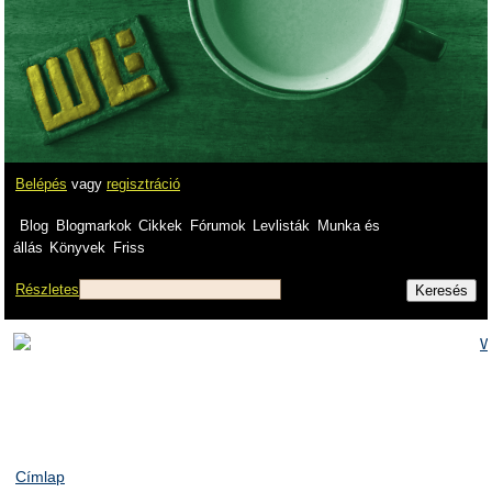
Belépés
vagy
regisztráció
Blog
Blogmarkok
Cikkek
Fórumok
Levlisták
Munka és
állás
Könyvek
Friss
Részletes
Címlap