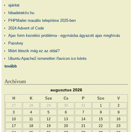
ajánlat
hibadetektív.hu
PHPMailer mauális telepítése 2025-ben
2024 Advent of Code
Ajax form kezelési probléma - egymásba ágyazott ajax meghívás
Passkey
Miért létezik még ez az oldal?
Ubuntu Apache2 ismeretlen /favicon.ico kérés
tovább
Archívum
augusztus 2026
H
K
Sze
Cs
P
Szo
V
27
28
29
30
31
1
2
3
4
5
6
7
8
9
10
11
12
13
14
15
16
17
18
19
20
21
22
23