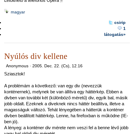
Letölthető a telefonos Opera
■
magyar
csirip
1
látogatás»
Nyúlós div kellene
Anonymous ·
2005. Dec. 22. (Cs), 12.16
Sziasztok!
A problémám a következő: van egy div (nevezzük
konténernek), melynek be van állítva egy háttérkép. Ebben a
divben van további két (különböző méretű) div, egyik bal, másik
jobb oldalt. Ezeknek a diveknek nincs háttér beállítva, illetve a
magasságuk változó. Tehát lényegében a hátterük a konténer
divben beállított háttérkép. Lenne, ha firefoxban is működne (IE-
ben jó).
A lényeg: a konténer div mérete nem veszi fel a benne lévő jobb
vagy bal oldali div méretét.