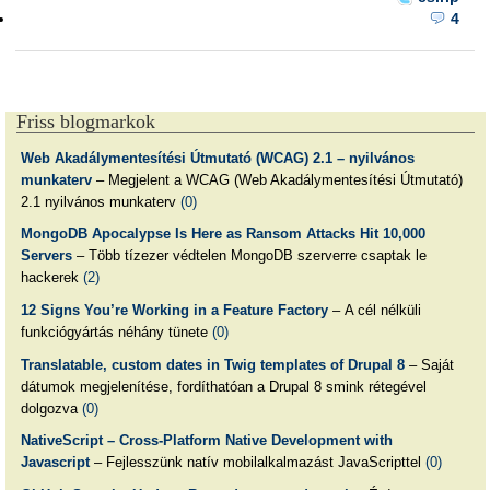
4
Friss blogmarkok
Web Akadálymentesítési Útmutató (WCAG) 2.1 – nyilvános
munkaterv
– Megjelent a WCAG (Web Akadálymentesítési Útmutató)
2.1 nyilvános munkaterv
(0)
MongoDB Apocalypse Is Here as Ransom Attacks Hit 10,000
Servers
– Több tízezer védtelen MongoDB szerverre csaptak le
hackerek
(2)
12 Signs You’re Working in a Feature Factory
– A cél nélküli
funkciógyártás néhány tünete
(0)
Translatable, custom dates in Twig templates of Drupal 8
– Saját
dátumok megjelenítése, fordíthatóan a Drupal 8 smink rétegével
dolgozva
(0)
NativeScript – Cross-Platform Native Development with
Javascript
– Fejlesszünk natív mobilalkalmazást JavaScripttel
(0)