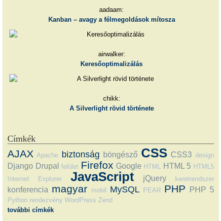
aadaam:
Kanban – avagy a félmegoldások mítosza
airwalker:
Keresőoptimalizálás
chikk:
A Silverlight rövid története
Címkék
CSS
AJAX
biztonság
böngésző
CSS3
Apache
design
Firefox
Django
Drupal
Google
HTML 5
felület
HTML
HTML5
JavaScript
jQuery
Internet Explorer
keretrendszer
magyar
PHP
MySQL
konferencia
PHP 5
mobil
PEAR
Python
rendezvény
WordPress
Zend
további címkék