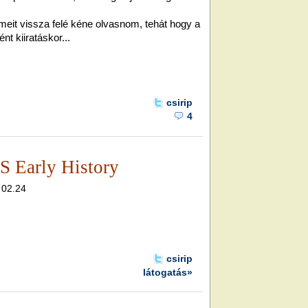
meit vissza felé kéne olvasnom, tehát hogy a
t kiiratáskor...
csirip
4
 Early History
, 02.24
csirip
látogatás»