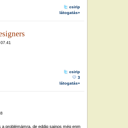
csirip
látogatás»
esigners
, 07.41
csirip
3
látogatás»
38
s a problémámra, de eddig sajnos még enm