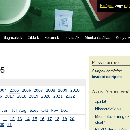
Belépés
vagy
reg
Blogmarkok
Cikkek
Fórumok
Levlisták
Munka és állás
Könyve
Friss csiripek
05
Csiripek betöltése…
további csiripek»
004
2005
2006
2007
2008
2009
2010
Aktív fórum témá
6
2017
2018
2019
2020
2021
2022
ajánlat
hibadetektív.hu
Jún
Júl
Aug
Szep
Okt
Nov
Dec
Miért létezik még ez
11
12
13
14
15
16
17
18
19
20
oldal?
30
31
PHPMailer mauális