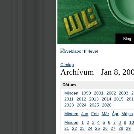
Blog
Címlap
Archívum - Jan 8, 20
Dátum
Minden
1999
2001
2002
2003
2
2011
2012
2013
2014
2015
201
2023
2024
2025
2026
Minden
Jan
Feb
Már
Ápr
Május
Minden
1
2
3
4
5
6
7
8
9
10
21
22
23
24
25
26
27
28
29