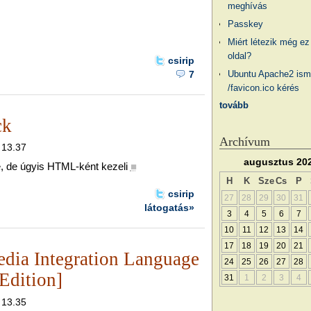
meghívás
Passkey
Miért létezik még ez
oldal?
csirip
Ubuntu Apache2 ism
7
/favicon.ico kérés
tovább
ck
Archívum
, 13.37
augusztus 20
, de úgyis HTML-ként kezeli
■
H
K
Sze
Cs
P
csirip
27
28
29
30
31
látogatás»
3
4
5
6
7
10
11
12
13
14
17
18
19
20
21
dia Integration Language
24
25
26
27
28
Edition]
31
1
2
3
4
, 13.35