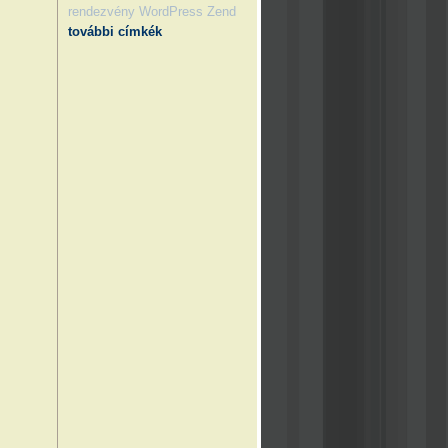
rendezvény
WordPress
Zend
további címkék