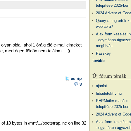
telepítése 2025-ben
2024 Advent of Cod
Query string érték ki
weblapra?
Ajax form kezelési 
- egymásba ágyazott
lyan oldal, ahol 1 óráig élő e-mail cimeket
meghívás
re, mert égen-földön nem találom... :((
Passkey
tovább
Új fórum témák
csirip
3
ajánlat
hibadetektív.hu
PHPMailer mauális
telepítése 2025-ben
2024 Advent of Cod
Ajax form kezelési 
 of 18 bytes in /mnt/.../bootstrap.inc on line 32
- egymásba ágyazott