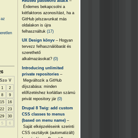
Reused password attack
–
Érdemes bekapcsolni a
kétfaktoros azonosítást, ha a
 az
GitHub jelszavunkat más
oldalakon is újra
felhasználtuk
(17)
eretlen
UX Design könyv
– Hogyan
tervezz felhasználóbarát és
szerethető
alkalmazásokat?
(0)
Introducing unlimited
26
private repositories
–
Megváltozik a GitHub
Szo
V
díjszabása: minden
1
2
előfizetéshez korlátlan számú
8
9
privát repository jár
(0)
15
16
Drupal 8 Twig: add custom
22
23
CSS classes to menus
29
30
(based on menu name)
–
5
6
Saját elképzeléseink szerinti
CSS osztályok (automatizált)