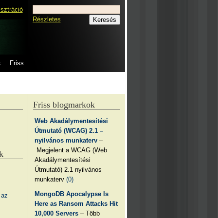
isztráció
Részletes
k
Friss
Friss blogmarkok
Web Akadálymentesítési
Útmutató (WCAG) 2.1 –
nyilvános munkaterv
–
Megjelent a WCAG (Web
k
Akadálymentesítési
Útmutató) 2.1 nyilvános
munkaterv
(0)
MongoDB Apocalypse Is
 az
Here as Ransom Attacks Hit
10,000 Servers
– Több