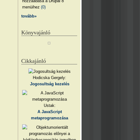
hozzáadása a Drupal 8
menüihez
(0)
tovább»
Könyvajánló
Cikkajánló
Hodicska Gergely:
Jogosultság kezelés
Ustak:
A JavaScript
metaprogramozása