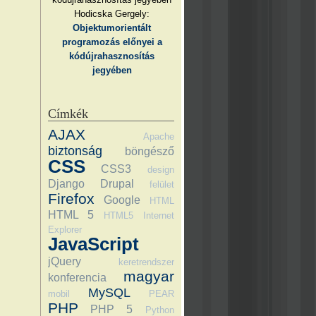
Hodicska Gergely:
Objektumorientált
programozás előnyei a
kódújrahasznosítás
jegyében
Címkék
AJAX
Apache
biztonság
böngésző
CSS
CSS3
design
Django
Drupal
felület
Firefox
Google
HTML
HTML 5
HTML5
Internet
Explorer
JavaScript
jQuery
keretrendszer
magyar
konferencia
MySQL
mobil
PEAR
PHP
PHP 5
Python