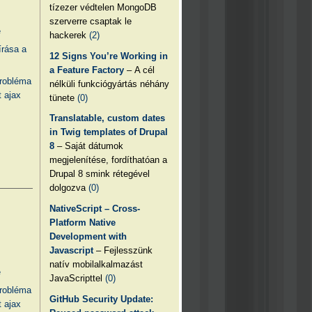
tízezer védtelen MongoDB
szerverre csaptak le
e
hackerek
(2)
írása a
12 Signs You’re Working in
a Feature Factory
– A cél
probléma
nélküli funkciógyártás néhány
 ajax
tünete
(0)
Translatable, custom dates
in Twig templates of Drupal
8
– Saját dátumok
megjelenítése, fordíthatóan a
Drupal 8 smink rétegével
dolgozva
(0)
NativeScript – Cross-
Platform Native
Development with
Javascript
– Fejlesszünk
natív mobilalkalmazást
e
JavaScripttel
(0)
probléma
GitHub Security Update:
 ajax