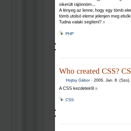
sikerült rájönnöm...
A lényeg az lenne, hogy egy tömb ele
tömb utolsó eleme jelenjen meg elsőkén
Tudna valaki segíteni?
■
PHP
Who created CSS? CSS
Hojtsy Gábor
·
2005. Jan. 8. (Szo)
A CSS kezdeteiről
■
CSS