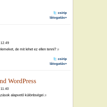
csirip
látogatás»
, 12.49
emeket, de mit lehet ez ellen tenni?
■
csirip
látogatás»
nd WordPress
 11.40
ások alapvető különbségei
■