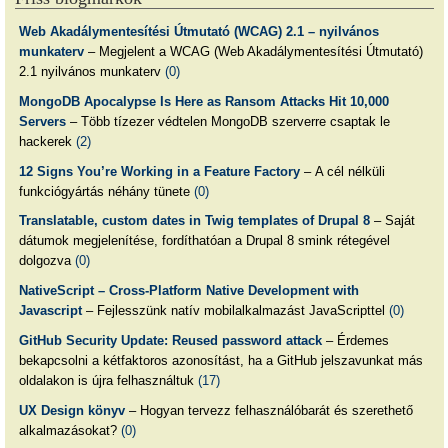
Web Akadálymentesítési Útmutató (WCAG) 2.1 – nyilvános
munkaterv
– Megjelent a WCAG (Web Akadálymentesítési Útmutató)
2.1 nyilvános munkaterv
(0)
MongoDB Apocalypse Is Here as Ransom Attacks Hit 10,000
Servers
– Több tízezer védtelen MongoDB szerverre csaptak le
hackerek
(2)
12 Signs You’re Working in a Feature Factory
– A cél nélküli
funkciógyártás néhány tünete
(0)
Translatable, custom dates in Twig templates of Drupal 8
– Saját
dátumok megjelenítése, fordíthatóan a Drupal 8 smink rétegével
dolgozva
(0)
NativeScript – Cross-Platform Native Development with
Javascript
– Fejlesszünk natív mobilalkalmazást JavaScripttel
(0)
GitHub Security Update: Reused password attack
– Érdemes
bekapcsolni a kétfaktoros azonosítást, ha a GitHub jelszavunkat más
oldalakon is újra felhasználtuk
(17)
UX Design könyv
– Hogyan tervezz felhasználóbarát és szerethető
alkalmazásokat?
(0)