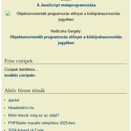
A JavaScript metaprogramozása
Hodicska Gergely:
Objektumorientált programozás előnyei a kódújrahasznosítás
jegyében
Friss csiripek
Csiripek betöltése…
további csiripek»
Aktív fórum témák
ajánlat
hibadetektív.hu
Miért létezik még ez az oldal?
PHPMailer mauális telepítése 2025-ben
2024 Advent of Code