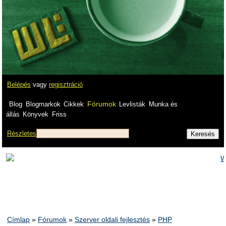
Belépés
vagy
regisztráció
Fórumok
Blog
Blogmarkok
Cikkek
Levlisták
Munka és
állás
Könyvek
Friss
Részletes
Címlap
»
Fórumok
»
Szerver oldali fejlesztés
»
PHP