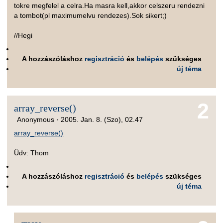
tokre megfelel a celra.Ha masra kell,akkor celszeru rendezni
a tombot(pl maximumelvu rendezes).Sok sikert;)
//Hegi
A hozzászóláshoz
regisztráció
és
belépés
szükséges
új téma
2
array_reverse()
Anonymous ·
2005. Jan. 8. (Szo), 02.47
array_reverse()
Üdv: Thom
A hozzászóláshoz
regisztráció
és
belépés
szükséges
új téma