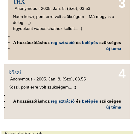
3
THX
Anonymous ·
2005. Jan. 8. (Szo), 03.53
Naon koszi, pont erre volt szükségem... Má megy is a
dolog... ;)
Egyebként wapos chathez kellett... :)
A hozzászóláshoz
regisztráció
és
belépés
szükséges
új téma
4
köszi
Anonymous ·
2005. Jan. 8. (Szo), 03.55
Köszi, pont erre volt szükségem... ;)
A hozzászóláshoz
regisztráció
és
belépés
szükséges
új téma
Friss blogmarkok