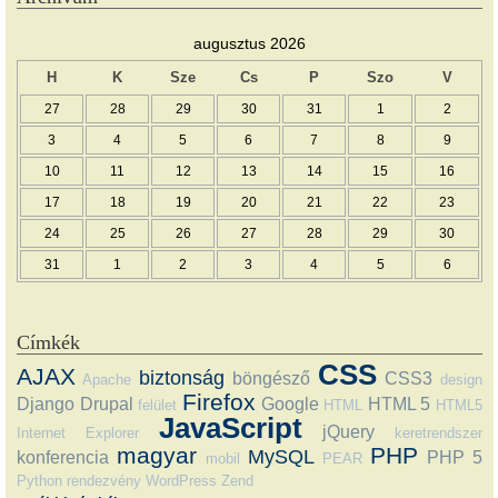
augusztus 2026
H
K
Sze
Cs
P
Szo
V
27
28
29
30
31
1
2
3
4
5
6
7
8
9
10
11
12
13
14
15
16
17
18
19
20
21
22
23
24
25
26
27
28
29
30
31
1
2
3
4
5
6
Címkék
CSS
AJAX
biztonság
böngésző
CSS3
Apache
design
Firefox
Django
Drupal
Google
HTML 5
felület
HTML
HTML5
JavaScript
jQuery
Internet Explorer
keretrendszer
magyar
PHP
MySQL
konferencia
PHP 5
mobil
PEAR
Python
rendezvény
WordPress
Zend