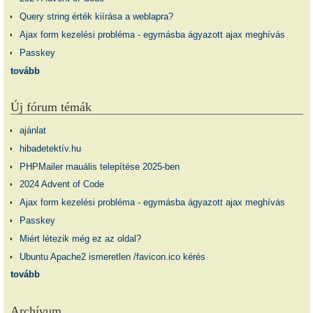
Query string érték kiírása a weblapra?
Ajax form kezelési probléma - egymásba ágyazott ajax meghívás
Passkey
tovább
Új fórum témák
ajánlat
hibadetektív.hu
PHPMailer mauális telepítése 2025-ben
2024 Advent of Code
Ajax form kezelési probléma - egymásba ágyazott ajax meghívás
Passkey
Miért létezik még ez az oldal?
Ubuntu Apache2 ismeretlen /favicon.ico kérés
tovább
Archívum