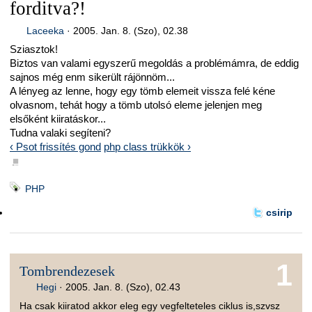
forditva?!
Laceeka
·
2005. Jan. 8. (Szo), 02.38
Sziasztok!
Biztos van valami egyszerű megoldás a problémámra, de eddig
sajnos még enm sikerült rájönnöm...
A lényeg az lenne, hogy egy tömb elemeit vissza felé kéne
olvasnom, tehát hogy a tömb utolsó eleme jelenjen meg
elsőként kiiratáskor...
Tudna valaki segíteni?
‹ Psot frissítés gond
php class trükkök ›
■
PHP
csirip
1
Tombrendezesek
Hegi
·
2005. Jan. 8. (Szo), 02.43
Ha csak kiiratod akkor eleg egy vegfelteteles ciklus is,szvsz