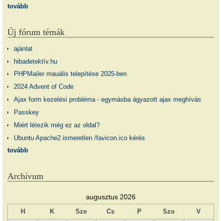
tovább
Új fórum témák
ajánlat
hibadetektív.hu
PHPMailer mauális telepítése 2025-ben
2024 Advent of Code
Ajax form kezelési probléma - egymásba ágyazott ajax meghívás
Passkey
Miért létezik még ez az oldal?
Ubuntu Apache2 ismeretlen /favicon.ico kérés
tovább
Archívum
augusztus 2026
H
K
Sze
Cs
P
Szo
V