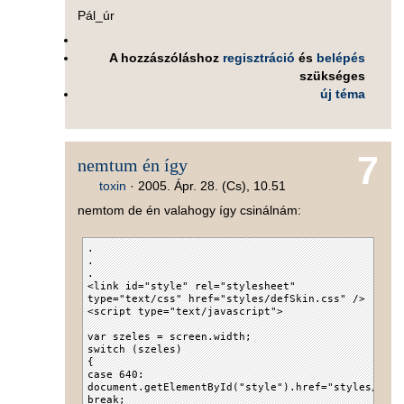
Pál_úr
A hozzászóláshoz
regisztráció
és
belépés
szükséges
új téma
7
nemtum én így
toxin
·
2005. Ápr. 28. (Cs), 10.51
nemtom de én valahogy így csinálnám:
.
.
.
<link id="style" rel="stylesheet"
type="text/css" href="styles/defSkin.css" />
<script type="text/javascript">
var szeles = screen.width;
switch (szeles)
{
case 640:
document.getElementById("style").href="styles/def6
break;