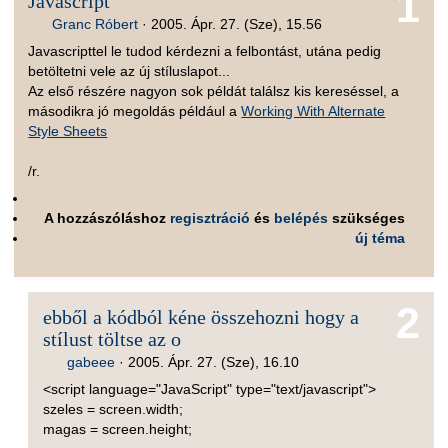
1
Javascript
Granc Róbert
·
2005. Ápr. 27. (Sze), 15.56
Javascripttel le tudod kérdezni a felbontást, utána pedig
betöltetni vele az új stíluslapot...
Az első részére nagyon sok példát találsz kis kereséssel, a
másodikra jó megoldás például a
Working With Alternate
Style Sheets
/r.
A hozzászóláshoz
regisztráció
és
belépés
szükséges
új téma
2
ebből a kódból kéne összehozni hogy a
stílust töltse az o
gabeee
·
2005. Ápr. 27. (Sze), 16.10
<script language="JavaScript" type="text/javascript">
szeles = screen.width;
magas = screen.height;