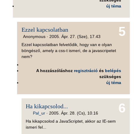
szükséges
új téma
5
Ezzel kapcsolatban
Anonymous ·
2005. Ápr. 27. (Sze), 17.43
Ezzel kapcsolatban felvetődik, hogy van e olyan
böngésző, amely a css-t ismeri, de a javascripetet
nem?
A hozzászóláshoz
regisztráció
és
belépés
szükséges
új téma
6
Ha kikapcsolod...
Pal_ur
·
2005. Ápr. 28. (Cs), 10.16
Ha kikapcsolod a JavaScriptet, akkor az IE-sem
ismeri fel...