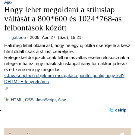
Ajax
Hogy lehet megoldani a stíluslap
váltását a 800*600 és 1024*768-as
felbontások között
gabeee
·
2005. Ápr. 27. (Sze), 15.21
Hali meg lehet oldani azt, hogy ne egy új oldlra cserélje le a kész
html oldalt csak a stílust cserélje le.
Rétegekkel dolgozok csak felbontásváltás esetén elcsúsznak a
rétegeim ha ezt egy másik stíluslappal irányítom akkor jó lessz
ezért kéne erre gy megoldás.
‹ Javascriptben objektum mozgatása ponttól pontig hogy kel?
DHTML + fényreklám ›
■
HTML, CSS, JavaScript, Ajax
csirip