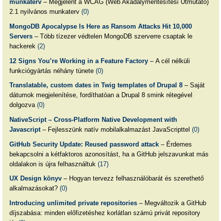
munkaterv
– Megjelent a WCAG (Web Akadálymentesítési Útmutató)
2.1 nyilvános munkaterv
(0)
MongoDB Apocalypse Is Here as Ransom Attacks Hit 10,000
Servers
– Több tízezer védtelen MongoDB szerverre csaptak le
hackerek
(2)
12 Signs You’re Working in a Feature Factory
– A cél nélküli
funkciógyártás néhány tünete
(0)
Translatable, custom dates in Twig templates of Drupal 8
– Saját
dátumok megjelenítése, fordíthatóan a Drupal 8 smink rétegével
dolgozva
(0)
NativeScript – Cross-Platform Native Development with
Javascript
– Fejlesszünk natív mobilalkalmazást JavaScripttel
(0)
GitHub Security Update: Reused password attack
– Érdemes
bekapcsolni a kétfaktoros azonosítást, ha a GitHub jelszavunkat más
oldalakon is újra felhasználtuk
(17)
UX Design könyv
– Hogyan tervezz felhasználóbarát és szerethető
alkalmazásokat?
(0)
Introducing unlimited private repositories
– Megváltozik a GitHub
díjszabása: minden előfizetéshez korlátlan számú privát repository