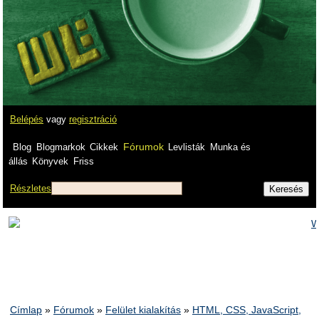
Belépés
vagy
regisztráció
Fórumok
Blog
Blogmarkok
Cikkek
Levlisták
Munka és
állás
Könyvek
Friss
Részletes
Címlap
»
Fórumok
»
Felület kialakítás
»
HTML, CSS, JavaScript,