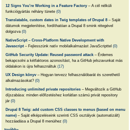
12 Signs You’re Working in a Feature Factory
– A cél nélküli
funkciógyártás néhány tünete
(0)
Translatable, custom dates in Twig templates of Drupal 8
– Saját
dátumok megjelenítése, fordíthatóan a Drupal 8 smink rétegével
dolgozva
(0)
NativeScript – Cross-Platform Native Development with
Javascript
– Fejlesszünk natív mobilalkalmazást JavaScripttel
(0)
GitHub Security Update: Reused password attack
– Érdemes
bekapcsolni a kétfaktoros azonosítást, ha a GitHub jelszavunkat más
oldalakon is újra felhasználtuk
(17)
UX Design könyv
– Hogyan tervezz felhasználóbarát és szerethető
alkalmazásokat?
(0)
Introducing unlimited private repositories
– Megváltozik a GitHub
díjszabása: minden előfizetéshez korlátlan számú privát repository
jár
(0)
Drupal 8 Twig: add custom CSS classes to menus (based on menu
name)
– Saját elképzeléseink szerinti CSS osztályok (automatizált)
hozzáadása a Drupal 8 menüihez
(0)
tovább»