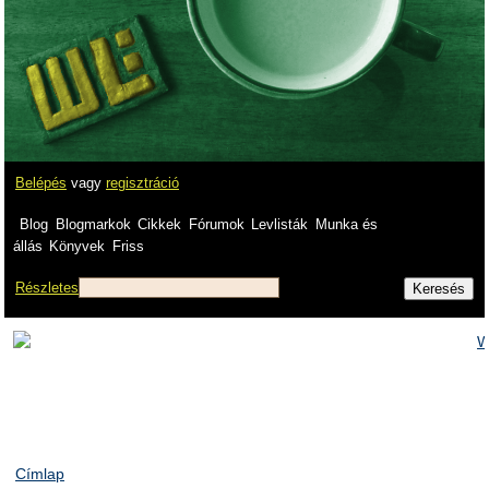
Belépés
vagy
regisztráció
Blog
Blogmarkok
Cikkek
Fórumok
Levlisták
Munka és
állás
Könyvek
Friss
Részletes
Címlap