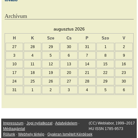
Archívum
augusztus 2026
H
K
Sze
Cs
P
Szo
V
27
28
29
30
31
1
2
3
4
5
6
7
8
9
10
11
12
13
14
15
16
17
18
19
20
21
22
23
24
25
26
27
28
29
30
31
1
2
3
4
5
6
Impresszum
·
Jogi nyilatkozat
·
Adatvédelem
·
(CC) Weblabor, 1999–2017
Médiaajánlat
HU ISSN 1785-9573
Rólunk
·
Webhely térkép
·
Gyakran Ismételt Kérdések