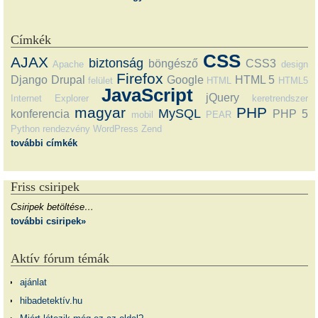
Címkék
CSS
AJAX
biztonság
böngésző
CSS3
Apache
design
Firefox
Django
Drupal
Google
HTML 5
felület
HTML
HTML5
JavaScript
jQuery
Internet Explorer
keretrendszer
magyar
PHP
MySQL
konferencia
PHP 5
mobil
PEAR
Python
rendezvény
WordPress
Zend
további címkék
Friss csiripek
Csiripek betöltése…
további csiripek»
Aktív fórum témák
ajánlat
hibadetektív.hu