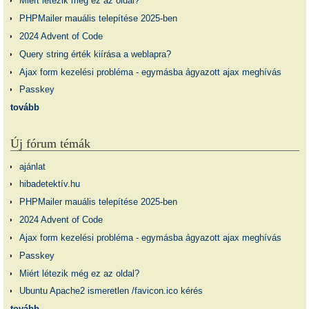
Miért létezik még ez az oldal?
PHPMailer mauális telepítése 2025-ben
2024 Advent of Code
Query string érték kiírása a weblapra?
Ajax form kezelési probléma - egymásba ágyazott ajax meghívás
Passkey
tovább
Új fórum témák
ajánlat
hibadetektív.hu
PHPMailer mauális telepítése 2025-ben
2024 Advent of Code
Ajax form kezelési probléma - egymásba ágyazott ajax meghívás
Passkey
Miért létezik még ez az oldal?
Ubuntu Apache2 ismeretlen /favicon.ico kérés
tovább