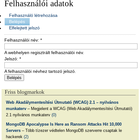
Felhasználói adatok
Felhasználó létrehozása
Belépés
Elfelejtett jelszó
Felhasználói név:
*
A webhelyen regisztrált felhasználói név.
Jelszó:
*
A felhasználói névhez tartozó jelszó.
Friss blogmarkok
Web Akadálymentesítési Útmutató (WCAG) 2.1 – nyilvános
munkaterv
– Megjelent a WCAG (Web Akadálymentesítési Útmutató)
2.1 nyilvános munkaterv
(0)
MongoDB Apocalypse Is Here as Ransom Attacks Hit 10,000
Servers
– Több tízezer védtelen MongoDB szerverre csaptak le
hackerek
(2)