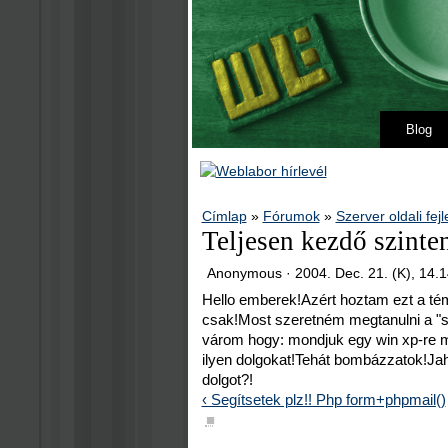
Blog
Címlap
»
Fórumok
»
Szerver oldali fej
Teljesen kezdő szinte
Anonymous ·
2004. Dec. 21. (K), 14.
Hello emberek!Azért hoztam ezt a témá
csak!Most szeretném megtanulni a "sö
várom hogy: mondjuk egy win xp-re m
ilyen dolgokat!Tehát bombázzatok!Ja
dolgot?!
‹ Segítsetek plz!! Php form+phpmail()
■