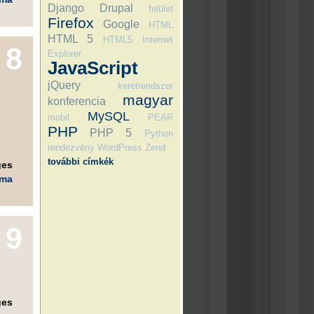
Django
Drupal
felület
Firefox
Google
HTML
HTML 5
HTML5
Internet
8
Explorer
JavaScript
jQuery
keretrendszer
magyar
konferencia
MySQL
mobil
PEAR
PHP
PHP 5
Python
rendezvény
WordPress
Zend
további címkék
ges
éma
9
ges