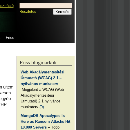
isztráció
Részletes
k
Friss
Friss blogmarkok
Web Akadálymentesítési
Útmutató (WCAG) 2.1 –
nyilvános munkaterv
–
án ültem
Megjelent a WCAG (Web
ívesen
Akadálymentesítési
 egyéb
Útmutató) 2.1 nyilvános
 PHP
munkaterv
(0)
MongoDB Apocalypse Is
Here as Ransom Attacks Hit
10,000 Servers
– Több