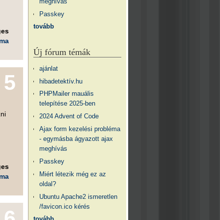
meghívás
Passkey
tovább
ges
éma
Új fórum témák
ajánlat
5
hibadetektív.hu
PHPMailer mauális
telepítése 2025-ben
ni
2024 Advent of Code
Ajax form kezelési probléma
- egymásba ágyazott ajax
meghívás
Passkey
ges
Miért létezik még ez az
éma
oldal?
Ubuntu Apache2 ismeretlen
/favicon.ico kérés
6
tovább