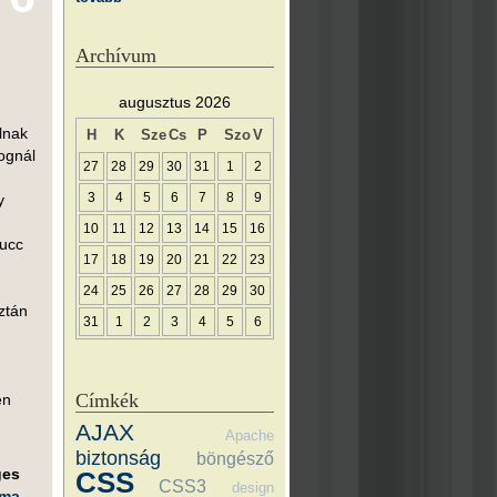
Archívum
augusztus 2026
lnak
H
K
Sze
Cs
P
Szo
V
ognál
27
28
29
30
31
1
2
3
4
5
6
7
8
9
y
10
11
12
13
14
15
16
cucc
17
18
19
20
21
22
23
24
25
26
27
28
29
30
ztán
31
1
2
3
4
5
6
Címkék
en
AJAX
Apache
biztonság
böngésző
ges
CSS
CSS3
design
éma