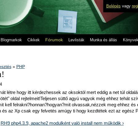
Belépés
vagy
reg
Fórumok
Blogmarkok
Cikkek
Levlisták
Munka és állás
Könyve
lesztés
»
PHP
n!
14
t létre hogy itt kérdezhessek az oksoktól mert eddig a net túl oldal
tét" oldal rejtelmeit!Teljesen süttő agyú vagyok még ehhez tehát sz
it kell felrakni?honnan?hogyan?mit olvassak,nézzek meg ehhez és
h és az Xp csak egy felvetés amúgy ti hogy kezdtétek ezt az egész
RH9 php4.3.9, apache2 modulként való install nem működik ›