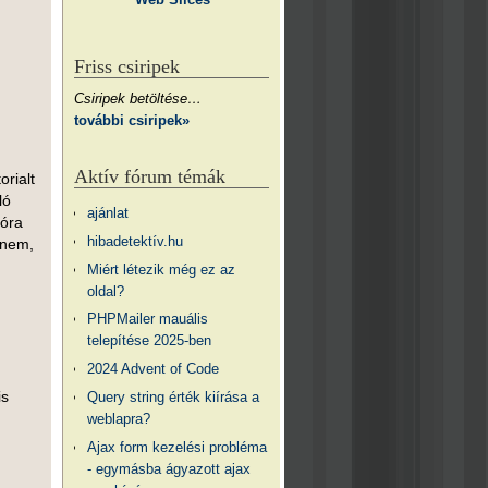
Friss csiripek
Csiripek betöltése…
további csiripek»
Aktív fórum témák
orialt
ló
ajánlat
ióra
hibadetektív.hu
 nem,
Miért létezik még ez az
oldal?
PHPMailer mauális
telepítése 2025-ben
2024 Advent of Code
is
Query string érték kiírása a
weblapra?
Ajax form kezelési probléma
- egymásba ágyazott ajax