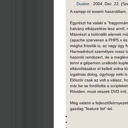
Dualon
·
2004. Dec. 22. (Sz
A xampp-ot sosem használtam, 
Egyrészt ha valaki a "hagyomány
halvány elképzelése lesz arról, m
Másrészt a különálló elemek mű
(apache szerveren a PHP5.x és 
mégha frissítik is, az vagy úgy
Harmadrészt személyes rossz tap
hasonló rendszert, de a meglé
tenni a gépemen uralkodó kuple
eltávolításakor el kellett volna
izgalmas dolog, úgyhogy neki is á
Először csak az volt a válasz, 
már be se fordította a scripteket.
Röviden: most veszek DVD írót, 
Még valami a fejlesztőkörnyezet
gazdag "feature list"-tel.