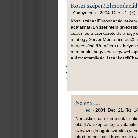
Köszi szépen!Elmondanád
Anonymous ·
2004. Dec. 21. (K),
Köszi szépen!Elmondanád nekem 
adataimat?Én szerintem tévedésbe 
csak más a szerkezete de ahogy o
mint egy Server Mod ami megkönny
böngészését!Remélem ez helyes m
megtanulni hogy lehet egy weblap
ellátogattam!Még 1szer köszi!Ch
Na szal....
Hegi
·
2004. Dec. 21. (K), 1
Nos akkor nem lenne sok ertelm
oldalt.Az szep es jo,de valamik
szavazas,latogatoszamlalo,ven
birod megcsinalni,hogy azok az