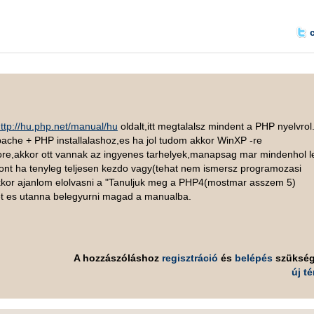
ttp://hu.php.net/manual/hu
oldalt,itt megtalalsz mindent a PHP nyelvrol
Apache + PHP installalashoz,es ha jol tudom akkor WinXP -re
ore,akkor ott vannak az ingyenes tarhelyek,manapsag mar mindenhol l
szont ha tenyleg teljesen kezdo vagy(tehat nem ismersz programozasi
akkor ajanlom elolvasni a "Tanuljuk meg a PHP4(mostmar asszem 5)
vet es utanna belegyurni magad a manualba.
A hozzászóláshoz
regisztráció
és
belépés
szüksé
új t