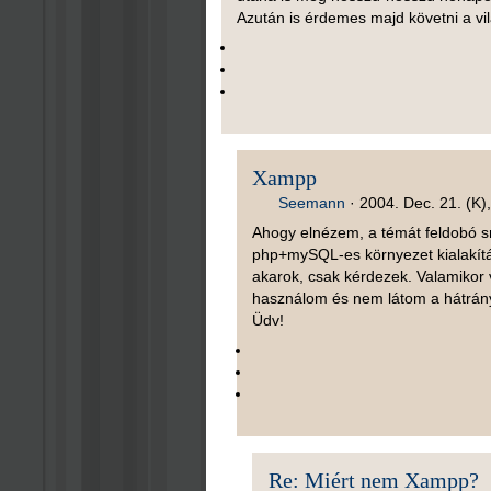
Azután is érdemes majd követni a vil
Xampp
Seemann
·
2004. Dec. 21. (K)
Ahogy elnézem, a témát feldobó sr
php+mySQL-es környezet kialakítás
akarok, csak kérdezek. Valamikor 
használom és nem látom a hátrán
Üdv!
Re: Miért nem Xampp?