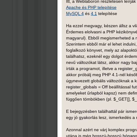
Itt, a Weblaboron részletesen leírják
Apache és PHP telepítése
MySQL 4
és
4.1
telepítése
Ha ezzel megvagy, készen állsz a vil
Érdemes elolvasni a PHP kézikönyvét
magyarul). Ebből megismerheted a ny
Szerintem ebből már el lehet indul
foglalkozó könyvet, mely az alapoktó
találhatsz, ezeknél egy dolgot érd
nevű változókat látsz, akkor nagy 
írták a programot, illetve a register
akkor próbálj meg PHP 4.1-nél később
úgynevezett globális változóknak a k
register_globals = Off beállítással fu
amelyeket űrlapból kapsz) nem defi
függően tömbökben (pl. $_GET[], $_P
E bejegyzésben találhattál pár ismere
egy jó gyakorlás lesz, ismerkedés a
Azonnal azért ne várj komplex progr
utána is még hosszú-hosszú hónapok