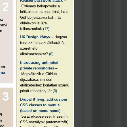
Reused password attack
–
2
Érdemes bekapcsolni a
kétfaktoros azonosítást, ha a
GitHub jelszavunkat más
az
oldalakon is újra
nnyi
felhasználtuk
(17)
an
UX Design könyv
– Hogyan
tervezz felhasználóbarát és
szerethető
alkalmazásokat?
(0)
Introducing unlimited
ges
private repositories
–
éma
Megváltozik a GitHub
díjszabása: minden
előfizetéshez korlátlan számú
privát repository jár
(0)
3
Drupal 8 Twig: add custom
CSS classes to menus
(based on menu name)
–
Pl
Saját elképzeléseink szerinti
m
CSS osztályok (automatizált)
zod