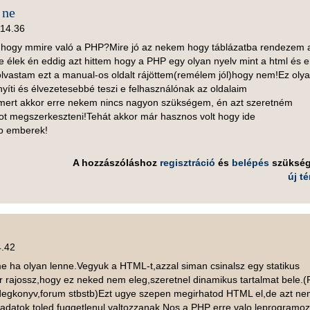
 ne
 14.36
hogy mmire való a PHP?Mire jó az nekem hogy táblázatba rendezem 
élek én eddig azt hittem hogy a PHP egy olyan nyelv mint a html és e
lvastam ezt a manual-os oldalt rájöttem(remélem jól)hogy nem!Ez oly
íti és élvezetesebbé teszi e felhasználónak az oldalaim
ert akkor erre nekem nincs nagyon szükségem, én azt szeretném
ot megszerkeszteni!Tehát akkor már hasznos volt hogy ide
ao emberek!
A hozzászóláshoz
regisztráció
és
belépés
szüksé
új t
4.42
e ha olyan lenne.Vegyuk a HTML-t,azzal siman csinalsz egy statikus
or rajossz,hogy ez neked nem eleg,szeretnel dinamikus tartalmat bele.(
degkonyv,forum stbstb)Ezt ugye szepen megirhatod HTML el,de azt ne
 adatok toled fuggetlenul valtozzanak.Nos a PHP erre valo,leprogramo