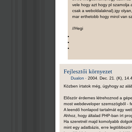
vele hogy azt hogy pl szamolja
csak a weboldalaknal),igy olyan
mar erthetobb hogy mirol van s
//Hegi
Fejlesztői környezet
Dualon
·
2004. Dec. 21. (K), 14.
Közben írtatok még, úgyhogy az aláb
Először érdemes létrehoznod a gépede
most webdeveloper szemszögből - fe
A leendő honlapod tartalmát egy webs
Ahhoz, hogy általad PHP-ban írt progr
Ha szeretnél majd komolyabb dolgoka
mint egy adatbázis, erre legtöbbszö