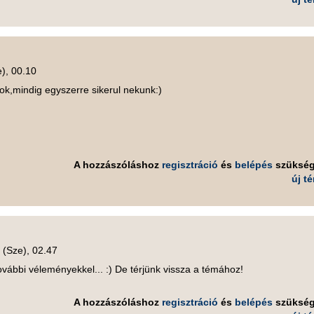
), 00.10
ok,mindig egyszerre sikerul nekunk:)
A hozzászóláshoz
regisztráció
és
belépés
szüksé
új t
 (Sze), 02.47
ovábbi véleményekkel... :) De térjünk vissza a témához!
A hozzászóláshoz
regisztráció
és
belépés
szüksé