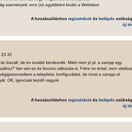
ág eseményeit, erre (is) egyébként kiváló a Weblabor.
A hozzászóláshoz
regisztráció
és
belépés
szüksé
új t
, 23.32
ác kiszált, de én tovább kérdeznék. Miért nem jó pl. a xampp egy
ához? Van win-es és linuxos változata is. Félre ne értsd, nem vitatkoz
végigszenvedtem a telepítést, konfigurálást, de most a xampp-ot
yát. OK, igencsak kezdő vagyok.
A hozzászóláshoz
regisztráció
és
belépés
szüksé
új t