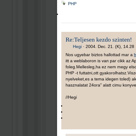
PHP
Re:Teljesen kezdo szinten!
Hegi
·
2004. Dec. 21. (K), 14.28
Nos ugyebar biztos hallottad mar a
h
itt a weblaboron is van par cikk az 
foleg.Mellesleg,ha ez nem megy els
PHP -t futtatni,ott gyakorolhatsz.Vi
nyelveket,es a tema idegen toled) 
hasznalatat 24ora" alatt cimu kony
//Hegi