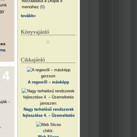
hozzáadása a Drupal 8
junk
menüihez
(0)
igy
tovább»
Könyvajánló
ges
éma
Cikkajánló
4
gerzson:
A regexről – másképp
ják -
janoszen:
Nagy terhelésű rendszerek
fejlesztése 4. – Üzemeltetés
,
chikk:
Web Slices