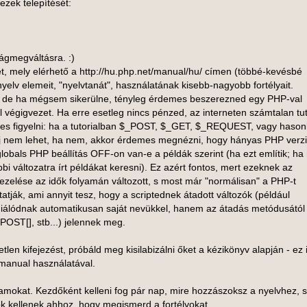
 ezek telepítését:
ágmegváltásra. :)
, mely elérhető a http://hu.php.net/manual/hu/ címen (többé-kevésbé
elv elemeit, "nyelvtanát", használatának kisebb-nagyobb fortélyait.
ni, de ha mégsem sikerülne, tényleg érdemes beszerezned egy PHP-val
l végigvezet. Ha erre esetleg nincs pénzed, az interneten számtalan tut
emes figyelni: ha a tutorialban $_POST, $_GET, $_REQUEST, vagy hason
baj nem lehet, ha nem, akkor érdemes megnézni, hogy hányas PHP verz
_globals PHP beállítás OFF-on van-e a példák szerint (ha ezt említik; ha
i változatra írt példákat keresni). Ez azért fontos, mert ezeknek az
ezelése az idők folyamán változott, s most már "normálisan" a PHP-t
ttatják, ami annyit tesz, hogy a scriptednek átadott változók (például
niálódnak automatikusan saját nevükkel, hanem az átadás metódusától
OST[], stb...) jelennek meg.
tlen kifejezést, próbáld meg kisilabizálni őket a kézikönyv alapján - ez 
 manual használatával.
amokat. Kezdőként kelleni fog pár nap, mire hozzászoksz a nyelvhez, s
 kellenek ahhoz, hogy megismerd a fortélyokat.