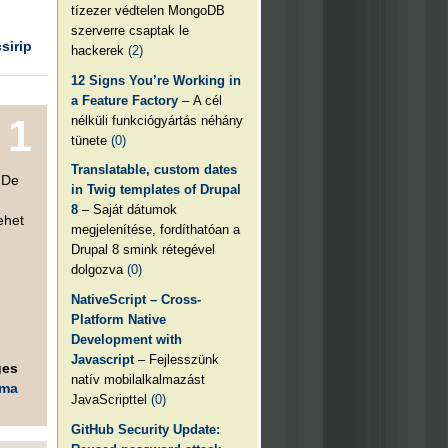
tízezer védtelen MongoDB
szerverre csaptak le
csirip
hackerek
(2)
12 Signs You’re Working in
a Feature Factory
– A cél
1
nélküli funkciógyártás néhány
tünete
(0)
Translatable, custom dates
.De
in Twig templates of Drupal
8
– Saját dátumok
ehet
megjelenítése, fordíthatóan a
Drupal 8 smink rétegével
dolgozva
(0)
NativeScript – Cross-
Platform Native
Development with
Javascript
– Fejlesszünk
ges
natív mobilalkalmazást
éma
JavaScripttel
(0)
GitHub Security Update: