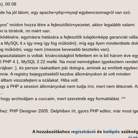
e), 00.08
de ha jól látom, egy apache+php+mysql egybencsomagról van szó.
os" módon hozza létre a fejlesztőkörnyezetet, akkor legalább valami
i is történik, mi miért van.
ködésére, egymásra hatására a fejlesztők tulajdonképp garanciát válla
a MySQL 4.x így meg így fog működni), míg egy ilyen mindentbele dol
 fog működni, vagy nem (messze kevesebb tesztelés van).
asztalataim is voltak: kíváncsiságból feltettem én is bő három éve eg
vő PHP 4.1, MySQL 3.22 mellé. Na most nemrégiben igyekeztem rendet
rájban :), és persze ráakadtam pár dologra, aminek az említett egybe
 tűnnie. A registry bejegyzésektől kezdve állományokon át volt minden
lltam visszafejteni a szálakat. Hiba volt.
hogy a PHP a session állományokat nem tudja írni, mert nem léteznek. A
..
hogy archiváljam a cuccaim, mert szeretnék egy formattálást. ^^
hez: PHP Designer 2005. Delphiben írt, gyors PHP editor, már most ig
A hozzászóláshoz
regisztráció
és
belépés
szüksé
új t