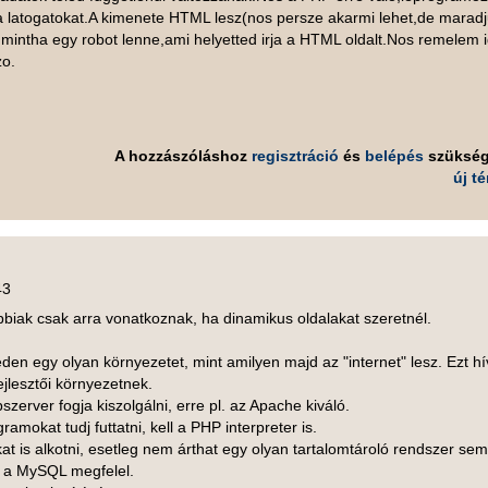
 a latogatokat.A kimenete HTML lesz(nos persze akarmi lehet,de marad
,mintha egy robot lenne,ami helyetted irja a HTML oldalt.Nos remelem 
zo.
A hozzászóláshoz
regisztráció
és
belépés
szüksé
új t
43
biak csak arra vonatkoznak, ha dinamikus oldalakat szeretnél.
n egy olyan környezetet, mint amilyen majd az "internet" lesz. Ezt hív
jlesztői környezetnek.
zerver fogja kiszolgálni, erre pl. az Apache kiváló.
amokat tudj futtatni, kell a PHP interpreter is.
t is alkotni, esetleg nem árthat egy olyan tartalomtároló rendszer sem
r a MySQL megfelel.