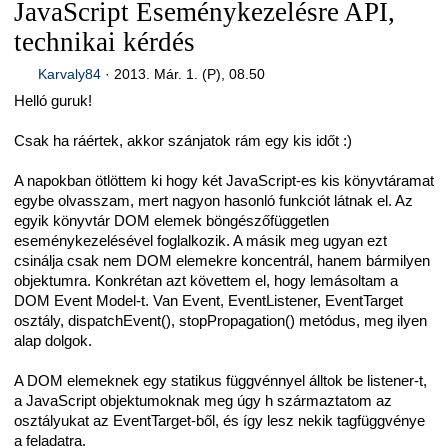
JavaScript Eseménykezelésre API,
technikai kérdés
Karvaly84
·
2013. Már. 1. (P), 08.50
Helló guruk!
Csak ha ráértek, akkor szánjatok rám egy kis időt :)
A napokban ötlöttem ki hogy két JavaScript-es kis könyvtáramat
egybe olvasszam, mert nagyon hasonló funkciót látnak el. Az
egyik könyvtár DOM elemek böngészőfüggetlen
eseménykezelésével foglalkozik. A másik meg ugyan ezt
csinálja csak nem DOM elemekre koncentrál, hanem bármilyen
objektumra. Konkrétan azt követtem el, hogy lemásoltam a
DOM Event Model-t. Van Event, EventListener, EventTarget
osztály, dispatchEvent(), stopPropagation() metódus, meg ilyen
alap dolgok.
A DOM elemeknek egy statikus függvénnyel álltok be listener-t,
a JavaScript objektumoknak meg úgy h származtatom az
osztályukat az EventTarget-ből, és így lesz nekik tagfüggvénye
a feladatra.