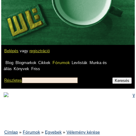
Belépés
vagy
regisztráció
Fórumok
Blog
Blogmarkok
Cikkek
Levlisták
Munka és
állás
Könyvek
Friss
Részletes
Címlap
»
Fórumok
»
Egyebek
»
Vélemény kérése