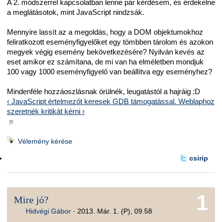
A 2. módszerrel kapcsolatban lenne pár kérdésem, és érdekelne
a meglátásotok, mint JavaScript nindzsák.
Mennyire lassít az a megoldás, hogy a DOM objektumokhoz
feliratkozott eseményfigyelőket egy tömbben tárolom és azokon
megyek végig esemény bekövetkezésére? Nyilván kevés az
eset amikor ez számítana, de mi van ha elméletben mondjuk
100 vagy 1000 eseményfigyelő van beállítva egy eseményhez?
Mindenféle hozzáoszlásnak örülnék, leugatástól a hajráig :D
‹ JavaScript értelmezőt keresek GDB támogatással.
Weblaphoz
szeretnék kritikát kérni ›
■
Vélemény kérése
csirip
1
Mire jó?
Hidvégi Gábor
·
2013. Már. 1. (P), 09.58