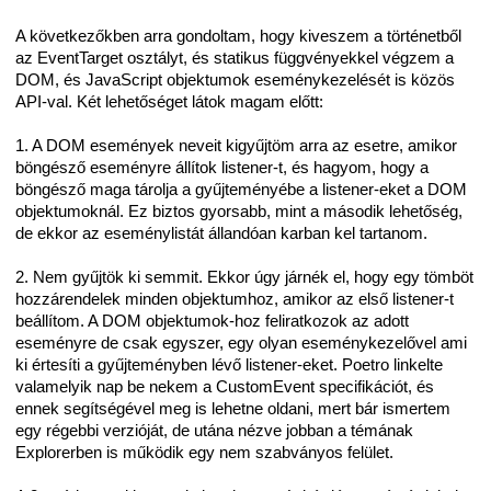
A következőkben arra gondoltam, hogy kiveszem a történetből
az EventTarget osztályt, és statikus függvényekkel végzem a
DOM, és JavaScript objektumok eseménykezelését is közös
API-val. Két lehetőséget látok magam előtt:
1. A DOM események neveit kigyűjtöm arra az esetre, amikor
böngésző eseményre állítok listener-t, és hagyom, hogy a
böngésző maga tárolja a gyűjteményébe a listener-eket a DOM
objektumoknál. Ez biztos gyorsabb, mint a második lehetőség,
de ekkor az eseménylistát állandóan karban kel tartanom.
2. Nem gyűjtök ki semmit. Ekkor úgy járnék el, hogy egy tömböt
hozzárendelek minden objektumhoz, amikor az első listener-t
beállítom. A DOM objektumok-hoz feliratkozok az adott
eseményre de csak egyszer, egy olyan eseménykezelővel ami
ki értesíti a gyűjteményben lévő listener-eket. Poetro linkelte
valamelyik nap be nekem a CustomEvent specifikációt, és
ennek segítségével meg is lehetne oldani, mert bár ismertem
egy régebbi verzióját, de utána nézve jobban a témának
Explorerben is működik egy nem szabványos felület.