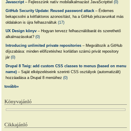
Javascript
– Fejlesszünk natív mobilalkalmazást JavaScripttel
(0)
GitHub Security Update: Reused password attack
– Érdemes
bekapcsolni a kétfaktoros azonosítást, ha a GitHub jelszavunkat más
oldalakon is újra felhasználtuk
(17)
UX Design könyv
– Hogyan tervezz felhasználóbarát és szerethető
alkalmazásokat?
(0)
Introducing unlimited private repositories
– Megváltozik a GitHub
díjszabása: minden előfizetéshez korlátlan számú privát repository
jár
(0)
Drupal 8 Twig: add custom CSS classes to menus (based on menu
name)
– Saját elképzeléseink szerinti CSS osztályok (automatizált)
hozzáadása a Drupal 8 menüihez
(0)
tovább»
Könyvajánló
Cikkajánló