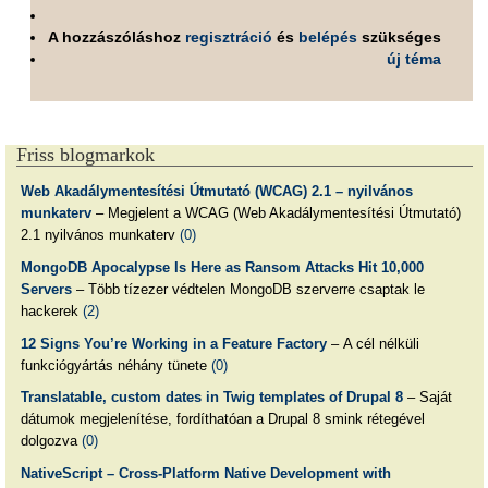
A hozzászóláshoz
regisztráció
és
belépés
szükséges
új téma
Friss blogmarkok
Web Akadálymentesítési Útmutató (WCAG) 2.1 – nyilvános
munkaterv
– Megjelent a WCAG (Web Akadálymentesítési Útmutató)
2.1 nyilvános munkaterv
(0)
MongoDB Apocalypse Is Here as Ransom Attacks Hit 10,000
Servers
– Több tízezer védtelen MongoDB szerverre csaptak le
hackerek
(2)
12 Signs You’re Working in a Feature Factory
– A cél nélküli
funkciógyártás néhány tünete
(0)
Translatable, custom dates in Twig templates of Drupal 8
– Saját
dátumok megjelenítése, fordíthatóan a Drupal 8 smink rétegével
dolgozva
(0)
NativeScript – Cross-Platform Native Development with