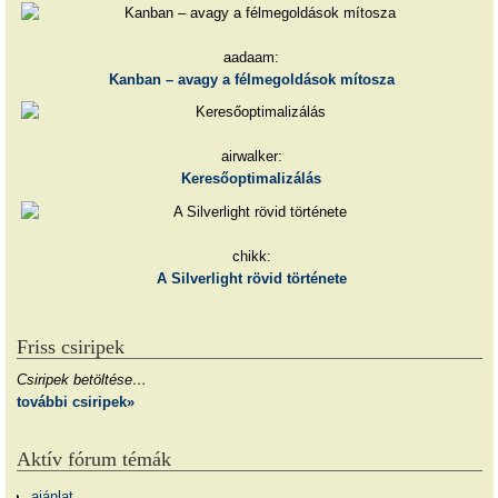
aadaam:
Kanban – avagy a félmegoldások mítosza
airwalker:
Keresőoptimalizálás
chikk:
A Silverlight rövid története
Friss csiripek
Csiripek betöltése…
további csiripek»
Aktív fórum témák
ajánlat