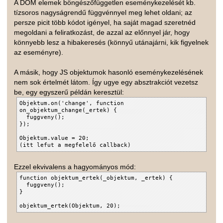
A DOM elemek böngészőfüggetlen eseménykezelését kb.
tízsoros nagyságrendű függvénnyel meg lehet oldani; az
persze picit több kódot igényel, ha saját magad szeretnéd
megoldani a feliratkozást, de azzal az előnnyel jár, hogy
könnyebb lesz a hibakeresés (könnyű utánajárni, kik figyelnek
az eseményre).
A másik, hogy JS objektumok hasonló eseménykezelésének
nem sok értelmét látom. Így ugye egy absztrakciót vezetsz
be, egy egyszerű példán keresztül:
Objektum.on('change', function
on_objektum_change(_ertek) {
fuggveny();
});
Objektum.value = 20;
(itt lefut a megfelelő callback)
Ezzel ekvivalens a hagyományos mód:
function objektum_ertek(_objektum, _ertek) {
fuggveny();
}
objektum_ertek(Objektum, 20);