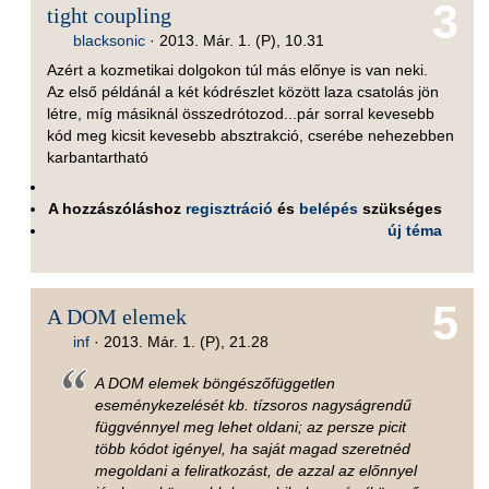
3
tight coupling
blacksonic
·
2013. Már. 1. (P), 10.31
Azért a kozmetikai dolgokon túl más előnye is van neki.
Az első példánál a két kódrészlet között laza csatolás jön
létre, míg másiknál összedrótozod...pár sorral kevesebb
kód meg kicsit kevesebb absztrakció, cserébe nehezebben
karbantartható
A hozzászóláshoz
regisztráció
és
belépés
szükséges
új téma
5
A DOM elemek
inf
·
2013. Már. 1. (P), 21.28
A DOM elemek böngészőfüggetlen
eseménykezelését kb. tízsoros nagyságrendű
függvénnyel meg lehet oldani; az persze picit
több kódot igényel, ha saját magad szeretnéd
megoldani a feliratkozást, de azzal az előnnyel