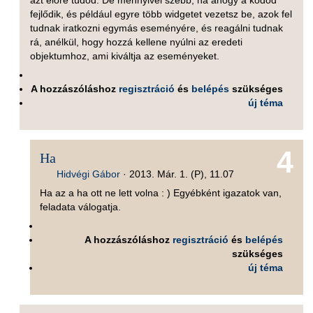
azt előre tudod. De mennyivel szebb, ha ahogy a kódod
fejlődik, és például egyre több widgetet vezetsz be, azok fel
tudnak iratkozni egymás eseményére, és reagálni tudnak
rá, anélkül, hogy hozzá kellene nyúlni az eredeti
objektumhoz, ami kiváltja az eseményeket.
A hozzászóláshoz
regisztráció
és
belépés
szükséges
új téma
4
Ha
Hidvégi Gábor
·
2013. Már. 1. (P), 11.07
Ha az a ha ott ne lett volna : ) Egyébként igazatok van,
feladata válogatja.
A hozzászóláshoz
regisztráció
és
belépés
szükséges
új téma