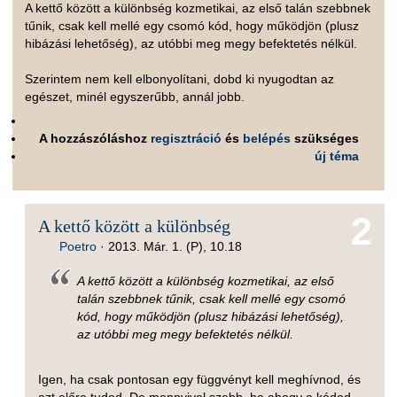
A kettő között a különbség kozmetikai, az első talán szebbnek
tűnik, csak kell mellé egy csomó kód, hogy működjön (plusz
hibázási lehetőség), az utóbbi meg megy befektetés nélkül.
Szerintem nem kell elbonyolítani, dobd ki nyugodtan az
egészet, minél egyszerűbb, annál jobb.
A hozzászóláshoz
regisztráció
és
belépés
szükséges
új téma
2
A kettő között a különbség
Poetro
·
2013. Már. 1. (P), 10.18
A kettő között a különbség kozmetikai, az első
talán szebbnek tűnik, csak kell mellé egy csomó
kód, hogy működjön (plusz hibázási lehetőség),
az utóbbi meg megy befektetés nélkül.
Igen, ha csak pontosan egy függvényt kell meghívnod, és