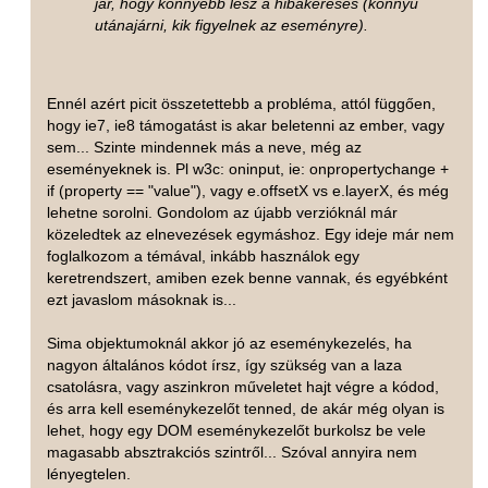
jár, hogy könnyebb lesz a hibakeresés (könnyű
utánajárni, kik figyelnek az eseményre).
Ennél azért picit összetettebb a probléma, attól függően,
hogy ie7, ie8 támogatást is akar beletenni az ember, vagy
sem... Szinte mindennek más a neve, még az
eseményeknek is. Pl w3c: oninput, ie: onpropertychange +
if (property == "value"), vagy e.offsetX vs e.layerX, és még
lehetne sorolni. Gondolom az újabb verzióknál már
közeledtek az elnevezések egymáshoz. Egy ideje már nem
foglalkozom a témával, inkább használok egy
keretrendszert, amiben ezek benne vannak, és egyébként
ezt javaslom másoknak is...
Sima objektumoknál akkor jó az eseménykezelés, ha
nagyon általános kódot írsz, így szükség van a laza
csatolásra, vagy aszinkron műveletet hajt végre a kódod,
és arra kell eseménykezelőt tenned, de akár még olyan is
lehet, hogy egy DOM eseménykezelőt burkolsz be vele
magasabb absztrakciós szintről... Szóval annyira nem
lényegtelen.