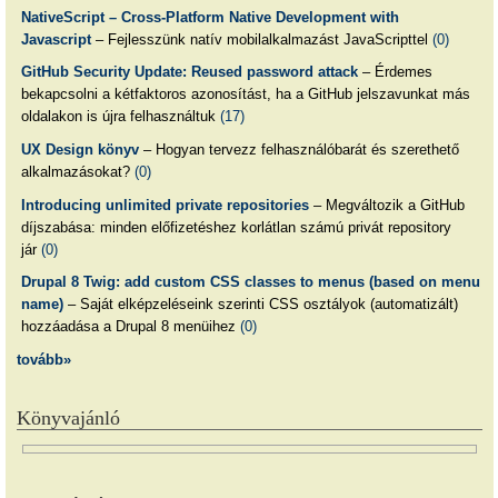
NativeScript – Cross-Platform Native Development with
Javascript
– Fejlesszünk natív mobilalkalmazást JavaScripttel
(0)
GitHub Security Update: Reused password attack
– Érdemes
bekapcsolni a kétfaktoros azonosítást, ha a GitHub jelszavunkat más
oldalakon is újra felhasználtuk
(17)
UX Design könyv
– Hogyan tervezz felhasználóbarát és szerethető
alkalmazásokat?
(0)
Introducing unlimited private repositories
– Megváltozik a GitHub
díjszabása: minden előfizetéshez korlátlan számú privát repository
jár
(0)
Drupal 8 Twig: add custom CSS classes to menus (based on menu
name)
– Saját elképzeléseink szerinti CSS osztályok (automatizált)
hozzáadása a Drupal 8 menüihez
(0)
tovább»
Könyvajánló