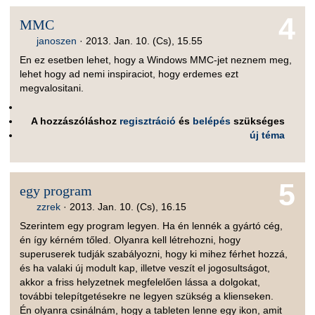
4
MMC
janoszen
·
2013. Jan. 10. (Cs), 15.55
En ez esetben lehet, hogy a Windows MMC-jet neznem meg,
lehet hogy ad nemi inspiraciot, hogy erdemes ezt
megvalositani.
A hozzászóláshoz
regisztráció
és
belépés
szükséges
új téma
5
egy program
zzrek
·
2013. Jan. 10. (Cs), 16.15
Szerintem egy program legyen. Ha én lennék a gyártó cég,
én így kérném tőled. Olyanra kell létrehozni, hogy
superuserek tudják szabályozni, hogy ki mihez férhet hozzá,
és ha valaki új modult kap, illetve veszít el jogosultságot,
akkor a friss helyzetnek megfelelően lássa a dolgokat,
további telepítgetésekre ne legyen szükség a klienseken.
Én olyanra csinálnám, hogy a tableten lenne egy ikon, amit