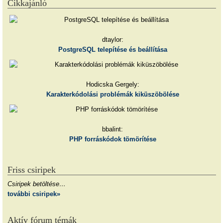
Cikkajánló
dtaylor:
PostgreSQL telepítése és beállítása
Hodicska Gergely:
Karakterkódolási problémák kiküszöbölése
bbalint:
PHP forráskódok tömörítése
Friss csiripek
Csiripek betöltése…
további csiripek»
Aktív fórum témák