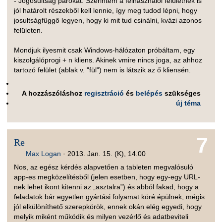
- Jogosultság párokat. Szerintem a felhasználói felületnek is
jól határolt részekből kell lennie, így meg tudod lépni, hogy
josultságfüggő legyen, hogy ki mit tud csinálni, kvázi azonos
felületen.
Mondjuk ilyesmit csak Windows-hálózaton próbáltam, egy
kiszolgálóprogi + n kliens. Akinek vmire nincs joga, az ahhoz
tartozó felület (ablak v. "fül") nem is látszik az ő kliensén.
A hozzászóláshoz
regisztráció
és
belépés
szükséges
új téma
7
Re
Max Logan
·
2013. Jan. 15. (K), 14.00
Nos, az egész kérdés alapvetően a tableten megvalósuló
app-es megközelítésből (jelen esetben, hogy egy-egy URL-
nek lehet ikont kitenni az „asztalra”) és abból fakad, hogy a
feladatok bár egyetlen gyártási folyamat köré épülnek, mégis
jól elkülöníthető szerepkörök, ennek okán elég egyedi, hogy
melyik miként működik és milyen vezérlő és adatbeviteli