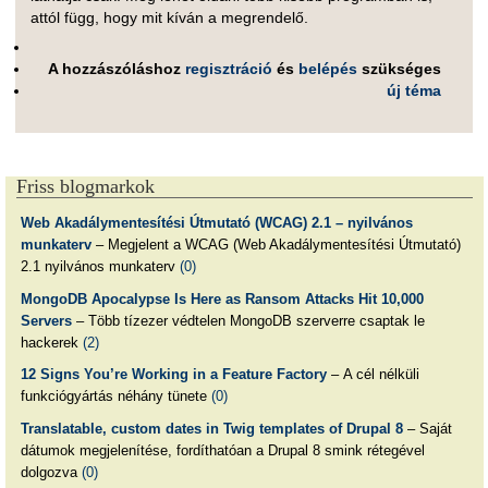
attól függ, hogy mit kíván a megrendelő.
A hozzászóláshoz
regisztráció
és
belépés
szükséges
új téma
Friss blogmarkok
Web Akadálymentesítési Útmutató (WCAG) 2.1 – nyilvános
munkaterv
– Megjelent a WCAG (Web Akadálymentesítési Útmutató)
2.1 nyilvános munkaterv
(0)
MongoDB Apocalypse Is Here as Ransom Attacks Hit 10,000
Servers
– Több tízezer védtelen MongoDB szerverre csaptak le
hackerek
(2)
12 Signs You’re Working in a Feature Factory
– A cél nélküli
funkciógyártás néhány tünete
(0)
Translatable, custom dates in Twig templates of Drupal 8
– Saját
dátumok megjelenítése, fordíthatóan a Drupal 8 smink rétegével
dolgozva
(0)