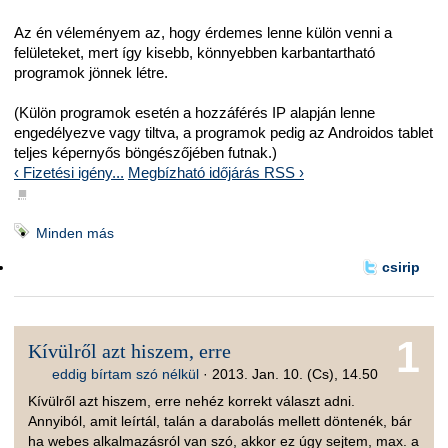
Az én véleményem az, hogy érdemes lenne külön venni a
felületeket, mert így kisebb, könnyebben karbantartható
programok jönnek létre.
(Külön programok esetén a hozzáférés IP alapján lenne
engedélyezve vagy tiltva, a programok pedig az Androidos tablet
teljes képernyős böngészőjében futnak.)
‹ Fizetési igény...
Megbízható időjárás RSS ›
■
Minden más
csirip
1
Kívülről azt hiszem, erre
eddig bírtam szó nélkül
·
2013. Jan. 10. (Cs), 14.50
Kívülről azt hiszem, erre nehéz korrekt választ adni.
Annyiból, amit leírtál, talán a darabolás mellett döntenék, bár
ha webes alkalmazásról van szó, akkor ez úgy sejtem, max. a