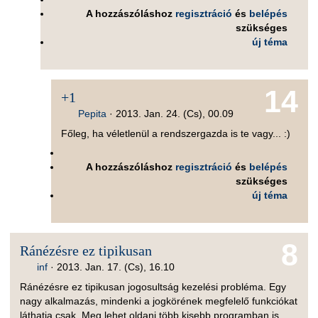
A hozzászóláshoz
regisztráció
és
belépés
szükséges
új téma
14
+1
Pepita
·
2013. Jan. 24. (Cs), 00.09
Főleg, ha véletlenül a rendszergazda is te vagy... :)
A hozzászóláshoz
regisztráció
és
belépés
szükséges
új téma
8
Ránézésre ez tipikusan
inf
·
2013. Jan. 17. (Cs), 16.10
Ránézésre ez tipikusan jogosultság kezelési probléma. Egy
nagy alkalmazás, mindenki a jogkörének megfelelő funkciókat
láthatja csak. Meg lehet oldani több kisebb programban is,