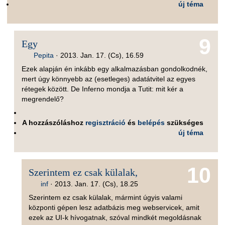
új téma
9
Egy
Pepita
·
2013. Jan. 17. (Cs), 16.59
Ezek alapján én inkább egy alkalmazásban gondolkodnék,
mert úgy könnyebb az (esetleges) adatátvitel az egyes
rétegek között. De Inferno mondja a Tutit: mit kér a
megrendelő?
A hozzászóláshoz
regisztráció
és
belépés
szükséges
új téma
10
Szerintem ez csak külalak,
inf
·
2013. Jan. 17. (Cs), 18.25
Szerintem ez csak külalak, mármint úgyis valami
központi gépen lesz adatbázis meg webservicek, amit
ezek az UI-k hívogatnak, szóval mindkét megoldásnak