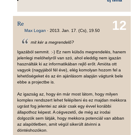
12
Re
Max Logan
·
2013. Jan. 17. (Cs), 19.50
mit kér a megrendelő?
Igazából semmit. :-) Ez nem külsős megrendelés, hanem
jelenlegi melóhelyről van szó, ahol eleddig nem igazán
használták ki az informatikában rejlő erőt. Amióta ott
vagyok (nagyjából fél éve), elég komolyan hozom fel a
lehetőségeket és az én ajánlásom alapján vágtunk bele
ebbe a projectbe is.
Az igazság az, hogy én már most látom, hogy milyen
komplex rendszert lehet felépíteni és ez majdan mekkora
ugrást fog jelentei az akár csak egy évvel korábbi
állapothoz képest. A cégvezető, de még az irodai
dolgozók sem látják, hogy mekkora potenciál van abban
az alapötletben, amit végül sikerült átvinni a
döntéshozókon.