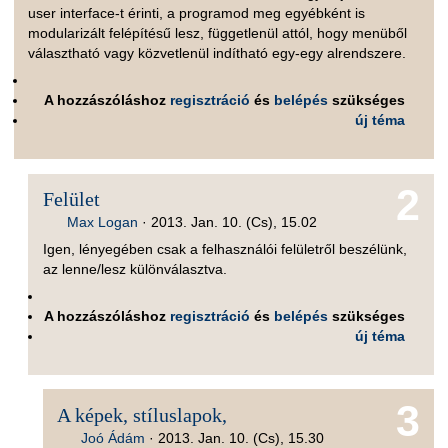
user interface-t érinti, a programod meg egyébként is
modularizált felépítésű lesz, függetlenül attól, hogy menüből
választható vagy közvetlenül indítható egy-egy alrendszere.
A hozzászóláshoz
regisztráció
és
belépés
szükséges
új téma
2
Felület
Max Logan
·
2013. Jan. 10. (Cs), 15.02
Igen, lényegében csak a felhasználói felületről beszélünk,
az lenne/lesz különválasztva.
A hozzászóláshoz
regisztráció
és
belépés
szükséges
új téma
3
A képek, stíluslapok,
Joó Ádám
·
2013. Jan. 10. (Cs), 15.30