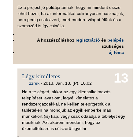
Ez a project jó példája annak, hogy mi mindent össze
lehet hozni, ha az informatikát célirányosan használjuk,
nem pedig csak azért, mert modern világot élünk és a
szomszéd is így csinálja.
A hozzászóláshoz
regisztráció
és
belépés
szükséges
új téma
13
Légy kíméletes
zzrek
·
2013. Jan. 18. (P), 10.02
Ha a te céged, akkor az egy kliensalkalmazás
telepítését javaslom, legyél kíméletes a
rendszergazdákkal, ne kelljen telepítgetniük a
tableteken ha mondjuk az egyik emberke más
munkakört (is) kap, vagy csak odaadja a tabletjét egy
másiknak. Azt akarom mondani, hogy az
üzemeltetésre is célszerű figyelni.