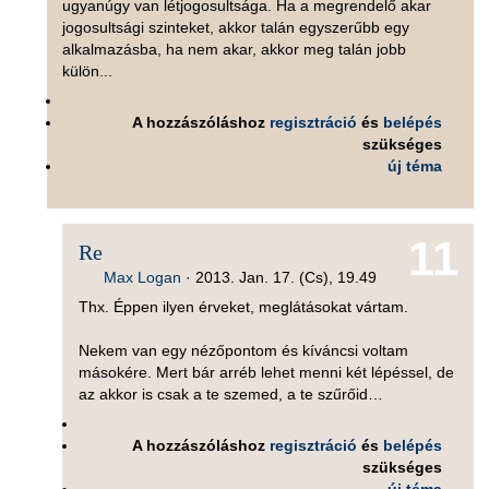
ugyanúgy van létjogosultsága. Ha a megrendelő akar
jogosultsági szinteket, akkor talán egyszerűbb egy
alkalmazásba, ha nem akar, akkor meg talán jobb
külön...
A hozzászóláshoz
regisztráció
és
belépés
szükséges
új téma
11
Re
Max Logan
·
2013. Jan. 17. (Cs), 19.49
Thx. Éppen ilyen érveket, meglátásokat vártam.
Nekem van egy nézőpontom és kíváncsi voltam
másokére. Mert bár arréb lehet menni két lépéssel, de
az akkor is csak a te szemed, a te szűrőid…
A hozzászóláshoz
regisztráció
és
belépés
szükséges
új téma