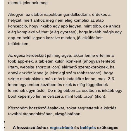
elemek jelennek meg.
Ahogyan az utóbbi napokban gondolkodtam, érdekes a
helyzet, mert ahhoz még nem elég komplex az alap
koncepció, hogy inkább egy app legyen, mint több, de ahhoz
elég komplexé válthat (elég gyorsan), hogy inkább mégis egy
app-en belül legyen kezelve minden, jól elkülönített
felületeken.
Az egész kérdéskört jól megrágva, akkor lenne értelme a
több app-nek, a tableten külön ikonként (ahogyan fentebb
írtam, website shortcut icon) elérhető szerepköröknek, ha
annyi eszköz lenne (a jelenlegi szám többszöröse), hogy
szinte mindenkinek más-más feladatköre lenne, max. 2-3
lenne egy ember kezében és ezek is elég függetlenek
lennének egymástól. De még ebben az esetben is inkább egy
boot képernyő lenne célszerű, mint több „app” (ikon).
Köszönöm hozzászólásaitokat, sokat segítettetek a kérdés
további átgondolásában, vizsgálatában.
A hozzászóláshoz
regisztráció
és
belépés
szükséges