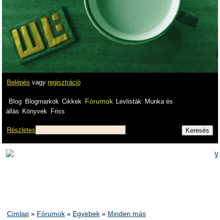
Belépés
vagy
regisztráció
Fórumok
Blog
Blogmarkok
Cikkek
Levlisták
Munka és
állás
Könyvek
Friss
Részletes
Címlap
»
Fórumok
»
Egyebek
»
Minden más