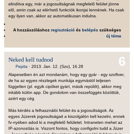
elindítva egy, már a jogosultságnak megfelelő felület jönne
elő, amin csak az elérhető funkciók ikonjai lennének. Ha csak
egy ilyen van, akkor az automatikusan indulna.
A hozzászóláshoz
regisztráció
és
belépés
szükséges
új téma
6
Neked kell tudnod
Pepita
·
2013. Jan. 12. (Szo), 16.28
Alapesetben én azt mondanám, hogy egy gyár - egy szoftver,
de ha az egyes részlegek munkája egymástól teljesen
független (pl. egyik cipőket gyárt, másik repülőt), akkor meg
inkább külön app. De gondolom van összefüggés közöttük,
azért egy cég.
Más kérdés a felhasználói felület és a jogosultságok. Az
egyes Júzerek jogosultságait a kiszolgálón kell kezelni, ennek
fv-nyében adod ki a megfelelő felületet. Intraneten mehet az
IP-azonosítás is. Viszont fontos, hogy configolni tudd a Júzer