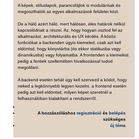
A képek, stíluslapok, parancsfájlok is modulárisak és
megoszthatók az egyes alkalmazások felületei közt.
De a háló azért háló, mert hálósan, éles határok nélkül
kapcsolódnak a részei. Az, hogy hogyan osztod fel az
alkalmazást, architekturális és UX kérdés. A közös
funkciókat a backenden úgyis kiemeled, csak azt kell
eldöntsd, hogy könyvtárba (és ekkor statikusba vagy
dinamikusba) vagy folyamatba. A frontenden a kiemelést
pedig a fentiek szellemében hivatkozással tudod
megoldani.
A backend esetén tehát úgy kell szervezd a kódot, hogy
neked a legkönnyebb legyen kezelni, a frontend esetén
pedig azt kell eldöntsd, milyen képet szeretnél a
felhasználóban kialakítani a rendszerről.
A hozzászóláshoz
regisztráció
és
belépés
szükséges
új téma