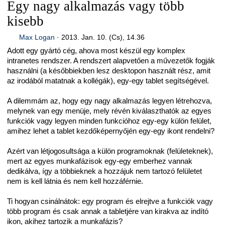
Egy nagy alkalmazás vagy több
kisebb
Max Logan
·
2013. Jan. 10. (Cs), 14.36
Adott egy gyártó cég, ahova most készül egy komplex
intranetes rendszer. A rendszert alapvetően a művezetők fogják
használni (a későbbiekben lesz desktopon használt rész, amit
az irodából matatnak a kollégák), egy-egy tablet segítségével.
A dilemmám az, hogy egy nagy alkalmazás legyen létrehozva,
melynek van egy menüje, mely révén kiválaszthatók az egyes
funkciók vagy legyen minden funkcióhoz egy-egy külön felület,
amihez lehet a tablet kezdőképernyőjén egy-egy ikont rendelni?
Azért van létjogosultsága a külön programoknak (felületeknek),
mert az egyes munkafázisok egy-egy emberhez vannak
dedikálva, így a többieknek a hozzájuk nem tartozó felületet
nem is kell látnia és nem kell hozzáférnie.
Ti hogyan csinálnátok: egy program és elrejtve a funkciók vagy
több program és csak annak a tabletjére van kirakva az indító
ikon, akihez tartozik a munkafázis?