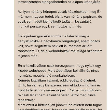
természetesen elengedhetetlen az alapos utánajárás.
Az ilyen néhány hónapos vacak képzésekben meg Én
már nem nagyon tudok bízni, van néhány papírom, de
egyik sem adott kiemelkedő tudást. Hosszútávú
munkát persze egyik sem biztosított még.
Én is jártam gyerekkoromban a faterral meg a
nagyszülőkkel a nagybanira rengeteget, apám boltos
volt, sokat segítettem neki ott is, mentem áruért,
robotoltam :D, de a webáruházak mai világa szerintem
teljesen más.
Én a közeljövőben csak tervezgetem, hogy nyitok egy
kisebb webshopot. Mert több lábon kell állni és nincs
normális, megbízható munkahelyem.
Nemrég kitaláltam valamit, eddig egész jó ötletnek
tűnik, ha van egy kis szerencsém el tudom indítani és
majd kiderül hogy van-e rá piac. Piac az mondjuk van
rá csak lehet nem az online téren, erről még nincs
tapasztalat.
Most ezért a hirtelen jött jónak tűnő ötletért nem fogok
kereskedőnek menni, lehet nem lesz belőle semmi, ha