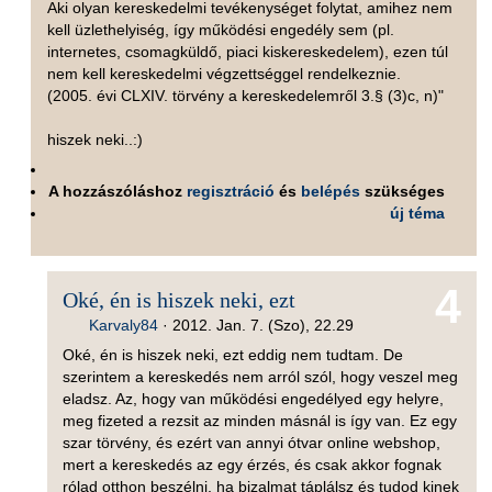
Aki olyan kereskedelmi tevékenységet folytat, amihez nem
kell üzlethelyiség, így működési engedély sem (pl.
internetes, csomagküldő, piaci kiskereskedelem), ezen túl
nem kell kereskedelmi végzettséggel rendelkeznie.
(2005. évi CLXIV. törvény a kereskedelemről 3.§ (3)c, n)"
hiszek neki..:)
A hozzászóláshoz
regisztráció
és
belépés
szükséges
új téma
4
Oké, én is hiszek neki, ezt
Karvaly84
·
2012. Jan. 7. (Szo), 22.29
Oké, én is hiszek neki, ezt eddig nem tudtam. De
szerintem a kereskedés nem arról szól, hogy veszel meg
eladsz. Az, hogy van működési engedélyed egy helyre,
meg fizeted a rezsit az minden másnál is így van. Ez egy
szar törvény, és ezért van annyi ótvar online webshop,
mert a kereskedés az egy érzés, és csak akkor fognak
rólad otthon beszélni, ha bizalmat táplálsz és tudod kinek