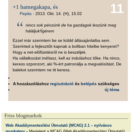
11
+1 bamegakapa, és
Pepita
·
2013. Okt. 14. (H), 15.02
nincs sok pénzünk de ha gazdagok leszünk meg
háláljuk!Ígérem
Ezzel már szerintem be se küldd állásajánlatba sem.
Szerinted a fejlesztők kapnak a boltban hitelbe kenyeret?
Hogy a net-előfizetésről ne is beszéljek.
Ha vállalkozást indítasz, kell az induláshoz tőke. Ha nincs,
keress szponzort, aki %-ért patronálja a megvalósítást. De
balekot szerintem ne itt keress.
A hozzászóláshoz
regisztráció
és
belépés
szükséges
új téma
Friss blogmarkok
Web Akadálymentesítési Útmutató (WCAG) 2.1 – nyilvános
munkaterv
– Megjelent a WCAG (Web Akadálymentesítési Útmutató)