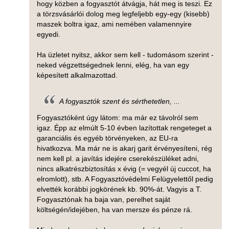
hogy közben a fogyasztót átvágja, hát meg is teszi. Ez
a törzsvásárlói dolog meg legfeljebb egy-egy (kisebb)
maszek boltra igaz, ami nemében valamennyire
egyedi.
Ha üzletet nyitsz, akkor sem kell - tudomásom szerint -
neked végzettségednek lenni, elég, ha van egy
képesített alkalmazottad.
A fogyasztók szent és sérthetetlen, ...
Fogyasztóként úgy látom: ma már ez távolról sem
igaz. Épp az elmúlt 5-10 évben lazítottak rengeteget a
garanciális és egyéb törvényeken, az EU-ra
hivatkozva. Ma már ne is akarj garit érvényesíteni, rég
nem kell pl. a javítás idejére cserekészüléket adni,
nincs alkatrészbiztosítás x évig (= vegyél új cuccot, ha
elromlott), stb. A Fogyasztóvédelmi Felügyelettől pedig
elvették korábbi jogkörének kb. 90%-át. Vagyis a T.
Fogyasztónak ha baja van, perelhet saját
költségén/idejében, ha van mersze és pénze rá.