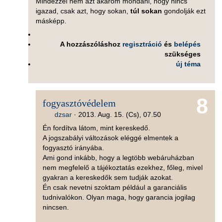
Mindezzel nem azt akarom mondani, hogy nincs
igazad, csak azt, hogy sokan,
túl sokan
gondolják ezt
másképp.
A hozzászóláshoz
regisztráció
és
belépés
szükséges
új téma
8
fogyasztóvédelem
dzsar
·
2013. Aug. 15. (Cs), 07.50
Én fordítva látom, mint kereskedő.
A jogszabályi változások eléggé elmentek a
fogyasztó irányába.
Ami gond inkább, hogy a legtöbb webáruházban
nem megfelelő a tájékoztatás ezekhez, főleg, mivel
gyakran a kereskedők sem tudják azokat.
Én csak nevetni szoktam például a garanciális
tudnivalókon. Olyan maga, hogy garancia jogilag
nincsen.