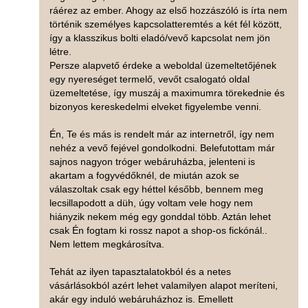
ráérez az ember. Ahogy az első hozzászóló is írta nem
történik személyes kapcsolatteremtés a két fél között,
így a klasszikus bolti eladó/vevő kapcsolat nem jön
létre.
Persze alapvető érdeke a weboldal üzemeltetőjének
egy nyereséget termelő, vevőt csalogató oldal
üzemeltetése, így muszáj a maximumra törekednie és
bizonyos kereskedelmi elveket figyelembe venni.
Én, Te és más is rendelt már az internetről, így nem
nehéz a vevő fejével gondolkodni. Belefutottam már
sajnos nagyon tróger webáruházba, jelenteni is
akartam a fogyvédőknél, de miután azok se
válaszoltak csak egy héttel később, bennem meg
lecsillapodott a düh, úgy voltam vele hogy nem
hiányzik nekem még egy gonddal több. Aztán lehet
csak Én fogtam ki rossz napot a shop-os fickónál..
Nem lettem megkárosítva.
Tehát az ilyen tapasztalatokból és a netes
vásárlásokból azért lehet valamilyen alapot meríteni,
akár egy induló webáruházhoz is. Emellett