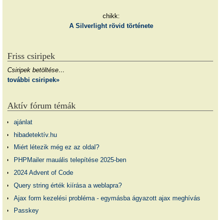
chikk:
A Silverlight rövid története
Friss csiripek
Csiripek betöltése…
további csiripek»
Aktív fórum témák
ajánlat
hibadetektív.hu
Miért létezik még ez az oldal?
PHPMailer mauális telepítése 2025-ben
2024 Advent of Code
Query string érték kiírása a weblapra?
Ajax form kezelési probléma - egymásba ágyazott ajax meghívás
Passkey