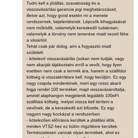
Tudni kell a jótállás, szavatosság és a
visszavásárlási garancia jogi meghatározásait,
illetve azt, hogy gond esetén mi a menete
rendszernek, bejelentésnek. Lépcsők kihagyásával
nem működik, valamelyik kereskedő tudatosan,
valamelyik a törvény nem ismerése miatt vezeti félre
a vásárlóit.
Tehát csak pár dolog, ami a fogyasztó miatt
született:
- kötelező visszavásárlás (sokan nem tudják, vagy
nem akarják tájékoztatni erről a vevőt, hogy ilyen
esetben nem csak a termék ára, hanem a szállítási
költség is visszatérítésre kell, hogy kerüljön. Ez egy
nagy csapda mindenkinek, mert egy rossz akaró
fogja rendel 100 terméket, majd visszavásároltatja,
aminél alaphangon megjelenik legalább 100eFt
szállítási költség, melyet vissza kell téríteni a
vevőnek, de a kereskedő ezt kifizette. Ez egy
nagyon nagy kockázat a rendszerben.
- kötelezően előírásra kerültek a jótállási idők,
minden VTSZ-hez ez külön rögzítésre kerültek.
Természetesen vannak olyan termékek, ahol ez