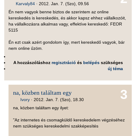
Karvaly84
·
2012. Jan. 7. (Szo), 09.56
Én nem vagyok benne biztos de szerintem az online
kereskedés is kereskedés, és akkor kapsz ehhez vállalkozóit,
ha vállalkozásra alkalmas vagy, effektíve kereskedő: FEOR
5115
Én ezt csak azért gondolom így, mert kereskedő vagyok, bár
nem online űzöm.
A hozzászóláshoz
regisztráció
és
belépés
szükséges
új téma
3
na, közben találtam egy
Ivory
·
2012. Jan. 7. (Szo), 18.30
na, közben találtam egy ilyet:
"Az internetes és csomagküldő kereskedelem végzéséhez
nem szükséges kereskedelmi szakképesítés