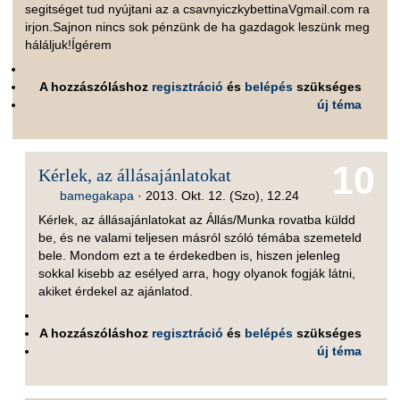
segitséget tud nyújtani az a csavnyiczkybettinaVgmail.com ra
irjon.Sajnon nincs sok pénzünk de ha gazdagok leszünk meg
háláljuk!Ígérem
A hozzászóláshoz
regisztráció
és
belépés
szükséges
új téma
10
Kérlek, az állásajánlatokat
bamegakapa
·
2013. Okt. 12. (Szo), 12.24
Kérlek, az állásajánlatokat az Állás/Munka rovatba küldd
be, és ne valami teljesen másról szóló témába szemeteld
bele. Mondom ezt a te érdekedben is, hiszen jelenleg
sokkal kisebb az esélyed arra, hogy olyanok fogják látni,
akiket érdekel az ajánlatod.
A hozzászóláshoz
regisztráció
és
belépés
szükséges
új téma