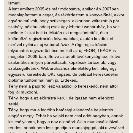
ismeri.
A lent említett 2005-ös már módosítva, amikor én 2007ben
megalapítottam a céget, és rákérdeztem a könyvelőnél, akkor
egyértelmű volt, hogy szükséges. akkoriban változott jó pár
szabály, például addig csak úgy lehetett webáruház, ha volt
mellette fizikai bolt is. Miután ezt megszüntették, és a
különböző regisztrációs folyamatokat, azután kezdtek el
ezrével nyílni az új webáruházak. A régi regisztrációs
folyamatok egyszerűsítése mellett az új FEOR, TEÁOR is
megjelent 2008-ban, illetve az adott tevékenységhez, illetve
szakmához milyen párosítások, képzések tartoznak, vagy
szükségeltetnek. Webáruházhoz elméletileg kell, elég egy
egyszerű kereskedő OKJ képzés, de például kereskedelmi
diploma tudtommal nem jó. Érdekes...
Tény nem a papírtól lesz valakiből jó kereskedő, nem attól
fog jól müködni.
Tény, hogy a ez előírásra kerül, de igazán nem ellenörzi
senki.
Tény, hogy ma a legtöbb hatósági ellenörzés bejelentés
alapján megy. Tehát ha valaki nem csal adót nagyban, annak
kis esélye van, hogy a nav ellenörzi. Aki a munkavállalóival
rendes, annak nem lesz gondja a munkajoggal, aki a vevőivel