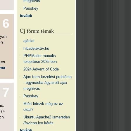
meghívás
Passkey
tovább
6
Új fórum témák
lyan
ajánlat
en
hibadetektív.hu
PHPMailer mauális
ges
telepítése 2025-ben
éma
2024 Advent of Code
Ajax form kezelési probléma
- egymásba ágyazott ajax
7
meghívás
Passkey
Miért létezik még ez az
is.
oldal?
 (+
zon
Ubuntu Apache2 ismeretlen
/favicon.ico kérés
tovább