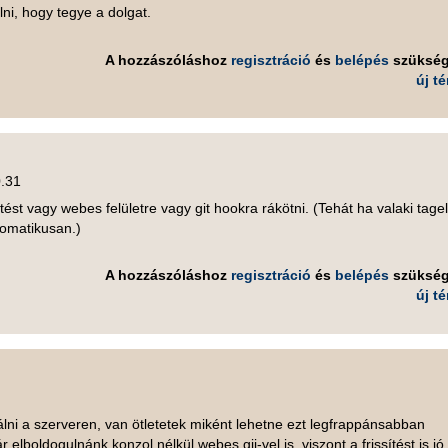
elni, hogy tegye a dolgat.
A hozzászóláshoz
regisztráció
és
belépés
szüksé
új t
0.31
st vagy webes felületre vagy git hookra rákötni. (Tehát ha valaki tage
utomatikusan.)
A hozzászóláshoz
regisztráció
és
belépés
szüksé
új t
lni a szerveren, van ötletetek miként lehetne ezt legfrappánsabban
elboldogulnánk konzol nélkül webes gii-vel is, viszont a frissítést is jó