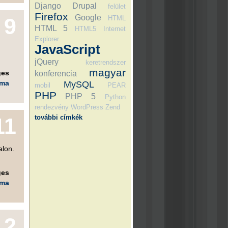
Django
Drupal
felület
Firefox
Google
9
HTML
HTML 5
HTML5
Internet
Explorer
JavaScript
jQuery
keretrendszer
magyar
ges
konferencia
éma
MySQL
mobil
PEAR
PHP
PHP 5
Python
rendezvény
WordPress
Zend
további címkék
11
alon.
ges
éma
12