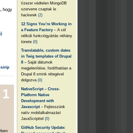
tízezer védtelen MongoDB
szerverre csaptak le
a, hogy
hackerek
(2)
12 Signs You’re Working in
a Feature Factory
– A cél
j
nélküli funkciógyártás néhány
tünete
(0)
Translatable, custom dates
in Twig templates of Drupal
8
– Saját dátumok
csirip
megjelenítése, fordíthatóan a
Drupal 8 smink rétegével
dolgozva
(0)
NativeScript – Cross-
1
Platform Native
Development with
Javascript
– Fejlesszünk
natív mobilalkalmazást
JavaScripttel
(0)
GitHub Security Update:
lyben