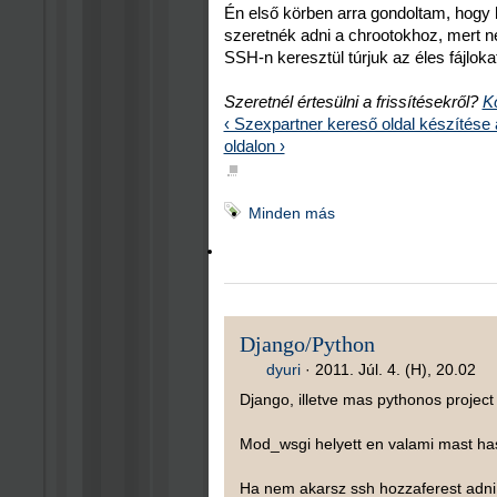
Én első körben arra gondoltam, hogy h
szeretnék adni a chrootokhoz, mert n
SSH-n keresztül túrjuk az éles fájlok
Szeretnél értesülni a frissítésekről?
Kö
‹ Szexpartner kereső oldal készítése
oldalon ›
■
Minden más
Django/Python
dyuri
·
2011. Júl. 4. (H), 20.02
Django, illetve mas pythonos projec
Mod_wsgi helyett en valami mast h
Ha nem akarsz ssh hozzaferest adni, 