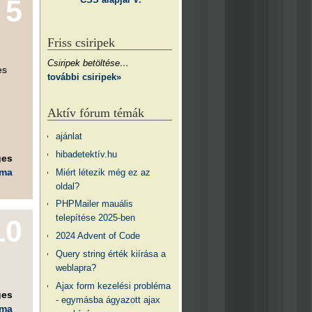
5
Friss csiripek
Csiripek betöltése…
es
további csiripek»
Aktív fórum témák
ajánlat
hibadetektív.hu
ges
éma
Miért létezik még ez az
oldal?
PHPMailer mauális
telepítése 2025-ben
10
2024 Advent of Code
Query string érték kiírása a
weblapra?
Ajax form kezelési probléma
ges
- egymásba ágyazott ajax
éma