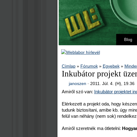
Blog
Címlap
»
Fórumok
»
Egyebek
»
Minde
Inkubátor projekt üze
janoszen
·
2011. Júl. 4. (H), 19.36
Amiről szó van:
Inkubátor projektet in
Elérkezett a projekt oda, hogy készen
tudunk biztosítani, amibe kb. úgy mind
felül van néhány (nem sok) rendelkezé
Amiről szeretnék ma ötletelni:
Hogyan