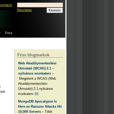
isztráció
Részletes
k
Friss
Friss blogmarkok
Web Akadálymentesítési
Útmutató (WCAG) 2.1 –
nyilvános munkaterv
–
Megjelent a WCAG (Web
Akadálymentesítési
t
Útmutató) 2.1 nyilvános
Ezen
munkaterv
(0)
MongoDB Apocalypse Is
Here as Ransom Attacks Hit
10,000 Servers
– Több