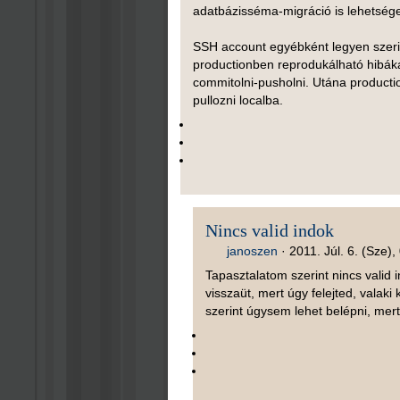
adatbázisséma-migráció is lehetséges
SSH account egyébként legyen szer
productionben reprodukálható hibákat
commitolni-pusholni. Utána productio
pullozni localba.
Nincs valid indok
janoszen
·
2011. Júl. 6. (Sze),
Tapasztalatom szerint nincs valid 
visszaüt, mert úgy felejted, valaki
szerint úgysem lehet belépni, mert