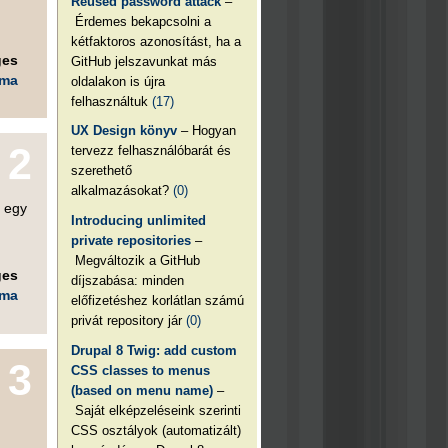
Reused password attack
–
Érdemes bekapcsolni a
kétfaktoros azonosítást, ha a
ges
GitHub jelszavunkat más
éma
oldalakon is újra
felhasználtuk
(17)
UX Design könyv
– Hogyan
2
tervezz felhasználóbarát és
szerethető
alkalmazásokat?
(0)
l egy
Introducing unlimited
private repositories
–
Megváltozik a GitHub
ges
díjszabása: minden
éma
előfizetéshez korlátlan számú
privát repository jár
(0)
Drupal 8 Twig: add custom
3
CSS classes to menus
(based on menu name)
–
Saját elképzeléseink szerinti
CSS osztályok (automatizált)