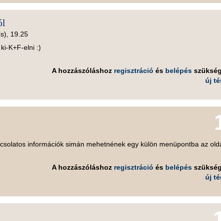
ól
Cs), 19.25
ki-K+F-elni :)
A hozzászóláshoz
regisztráció
és
belépés
szüksé
új t
apcsolatos információk simán mehetnének egy külön menüpontba az old
A hozzászóláshoz
regisztráció
és
belépés
szüksé
új t