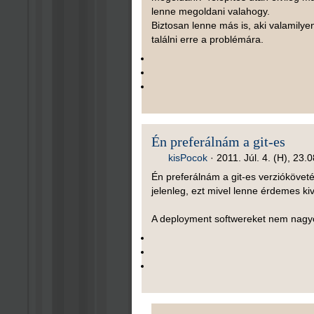
lenne megoldani valahogy.
Biztosan lenne más is, aki valamilye
találni erre a problémára.
Én preferálnám a git-es
kisPocok
·
2011. Júl. 4. (H), 23.0
Én preferálnám a git-es verzióköveté
jelenleg, ezt mivel lenne érdemes kiv
A deployment softwereket nem nagyon