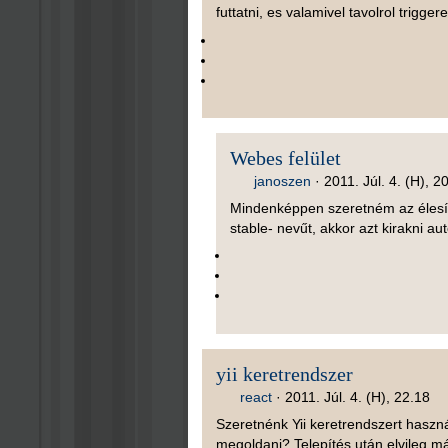
futtatni, es valamivel tavolrol trigger
Webes felület
janoszen
·
2011. Júl. 4. (H), 2
Mindenképpen szeretném az élesíté
stable- nevűt, akkor azt kirakni a
yii keretrendszer
react
·
2011. Júl. 4. (H), 22.18
Szeretnénk Yii keretrendszert haszná
megoldani? Telepítés után elvileg már 