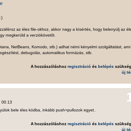
be
:)
záférsz az éles file-okhoz, akkor nagy a kísértés, hogy belenyúlj az él
ogy megkerüld a verziókövetőt.
Aptana, NetBeans, Komodo, stb.) adhat némi kényelmi szolgáltatást, ami
egészítést, debugolás, automatikus formázás, stb.
A hozzászóláshoz
regisztráció
és
belépés
szüksé
új t
, 00.13
yúlok bele éles kódba, inkább push+pullozok egyet..
A hozzászóláshoz
regisztráció
és
belépés
szüksé
új t