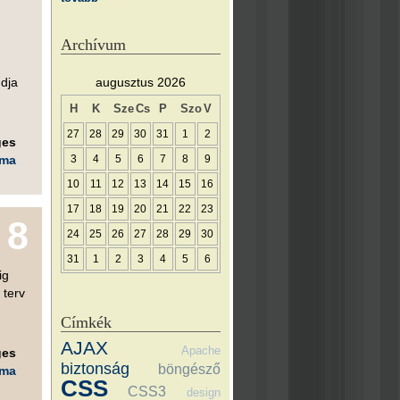
Archívum
udja
augusztus 2026
H
K
Sze
Cs
P
Szo
V
27
28
29
30
31
1
2
ges
éma
3
4
5
6
7
8
9
10
11
12
13
14
15
16
17
18
19
20
21
22
23
8
24
25
26
27
28
29
30
31
1
2
3
4
5
6
ig
 terv
Címkék
AJAX
Apache
ges
biztonság
böngésző
éma
CSS
CSS3
design