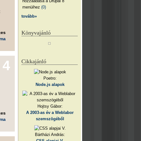
hozzáadása a Drupal 8
menüihez
(0)
t
tovább»
Könyvajánló
ges
éma
4
Cikkajánló
Poetro:
Node.js alapok
Hojtsy Gábor:
A 2003-as év a Weblabor
ges
szemszögéből
éma
Bártházi András:
CSS alapjai V.