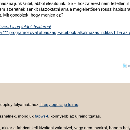
asználjunk Gitet, abból élesítsünk. SSH hozzáférést nem feltétlenül
em szeretnék senkit rászoktatni arra a meglehetősen rossz habitusr
at. Mit gondoltok, hogy menjen ez?
vesd a projektet Twitteren!
 a *** programozóval átbaszás
Facebook alkalmazás indítás hiba az ú
t deploy folyamatahoz
itt egy egesz jo leiras
.
asznalnek, mondjuk
fapws-t
, konnyebb az ujrainditgatas.
akkor a fabricot kell kivaltani valamivel, vagy nem tavolrol, hanem he