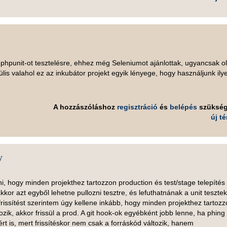
 phpunit-ot tesztelésre, ehhez még Seleniumot ajánlottak, ugyancsak o
lis valahol ez az inkubátor projekt egyik lényege, hogy használjunk ily
A hozzászóláshoz
regisztráció
és
belépés
szüksé
új t
y
, hogy minden projekthez tartozzon production és test/stage telepítés 
akkor azt egyből lehetne pullozni tesztre, és lefuthatnának a unit tesztek
frissítést szerintem úgy kellene inkább, hogy minden projekthez tartoz
zik, akkor frissül a prod. A git hook-ok egyébként jobb lenne, ha phing
rt is, mert frissítéskor nem csak a forráskód változik, hanem