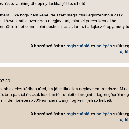
, és ez a phing dbdeploy taskkal jól kezelhető.
intem. Oké hogy nem kéne, de azért mégis csak egyszerűbb a csak
 közvetlenül a szerveren megjavítani, mint fél percenként gitbe
n-ből is lehet commitolni-pusholni, és aztán azt a fejlesztő ugyanúgy t
A hozzászóláshoz
regisztráció
és
belépés
szüksé
új t
 07.59
indok az éles kódban túrni, ha jól működik a deployment rendszer. Mind
 közben pashol és csak lesel, mitől romlott el megint. Idegen gépről meg
 minden belépés x509-es tanusítványt fog kérni jelszó helyett.
A hozzászóláshoz
regisztráció
és
belépés
szüksé
új t