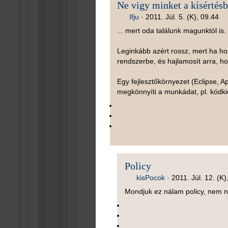
Ne vigy minket a kísértés
Ifju
·
2011. Júl. 5. (K), 09.44
... mert oda találunk magunktól is. 
Leginkább azért rossz, mert ha hoz
rendszerbe, és hajlamosít arra, h
Egy fejlesztőkörnyezet (Eclipse, 
megkönnyíti a munkádat, pl. kódki
Policy
kisPocok
·
2011. Júl. 12. (K)
Mondjuk ez nálam policy, nem n