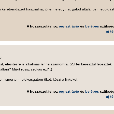
n keretrendszert használna, jó lenne egy nagyjából általános megoldás
A hozzászóláshoz
regisztráció
és
belépés
szüksé
új t
8
st, élesítésre is alkalmas lenne számomra. SSH-n keresztül fejlesztek
áltani? Miért rossz szokás ez? :)
 ismertem, elolvasgatom őket, köszi a linkeket.
A hozzászóláshoz
regisztráció
és
belépés
szüksé
új t