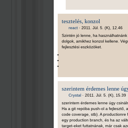
tesztelés, konzol
react
·
2011. Júl. 5. (K), 12.46
Szintén jó lenne, ha használhatnánk
dolgok, amikhez konzol kellene. Végü
fejlesztési eszközöket.
szerintem érdemes lenne úg
Crystal
·
2011. Júl. 5. (K), 15.39
szerintem érdemes lenne úgy csinálni
Ha a git repóba push-ol a fejlesztő, 
code coverage, stb). A productionre 
egy production branch, és ha az válto
target-eket futtatnának, már csak azé