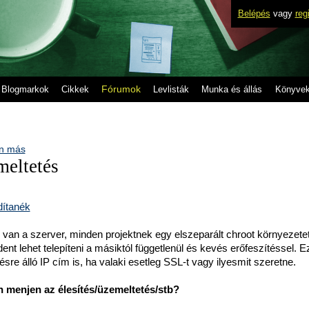
Belépés
vagy
reg
Fórumok
Blogmarkok
Cikkek
Levlisták
Munka és állás
Könyve
n más
meltetés
dítanék
 van a szerver, minden projektnek egy elszeparált chroot környezete
ent lehet telepíteni a másiktól függetlenül és kevés erőfeszítéssel. 
sre álló IP cím is, ha valaki esetleg SSL-t vagy ilyesmit szeretne.
 menjen az élesítés/üzemeltetés/stb?