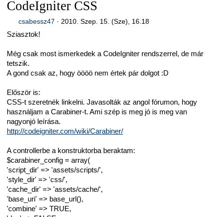
CodeIgniter CSS
csabessz47
·
2010. Szep. 15. (Sze), 16.18
Sziasztok!
Még csak most ismerkedek a CodeIgniter rendszerrel, de már
tetszik.
A gond csak az, hogy öööö nem értek pár dolgot :D
Először is:
CSS-t szeretnék linkelni. Javasolták az angol fórumon, hogy
használjam a Carabiner-t. Ami szép is meg jó is meg van
nagyonjó leírása.
http://codeigniter.com/wiki/Carabiner/
A controllerbe a konstruktorba beraktam:
$carabiner_config = array(
'script_dir' => 'assets/scripts/',
'style_dir' => 'css/',
'cache_dir' => 'assets/cache/',
'base_uri' => base_url(),
'combine' => TRUE,