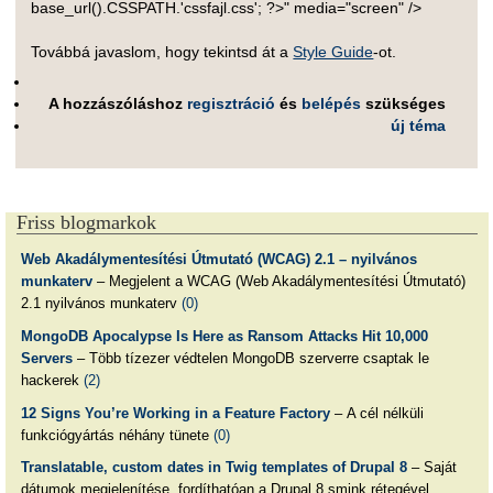
base_url().CSSPATH.'cssfajl.css'; ?>" media="screen" />
Továbbá javaslom, hogy tekintsd át a
Style Guide
-ot.
A hozzászóláshoz
regisztráció
és
belépés
szükséges
új téma
Friss blogmarkok
Web Akadálymentesítési Útmutató (WCAG) 2.1 – nyilvános
munkaterv
– Megjelent a WCAG (Web Akadálymentesítési Útmutató)
2.1 nyilvános munkaterv
(0)
MongoDB Apocalypse Is Here as Ransom Attacks Hit 10,000
Servers
– Több tízezer védtelen MongoDB szerverre csaptak le
hackerek
(2)
12 Signs You’re Working in a Feature Factory
– A cél nélküli
funkciógyártás néhány tünete
(0)
Translatable, custom dates in Twig templates of Drupal 8
– Saját
dátumok megjelenítése, fordíthatóan a Drupal 8 smink rétegével