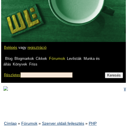
Belépés
vagy
regisztráció
Fórumok
Blog
Blogmarkok
Cikkek
Levlisták
Munka és
állás
Könyvek
Friss
Részletes
Címlap
»
Fórumok
»
Szerver oldali fejlesztés
»
PHP