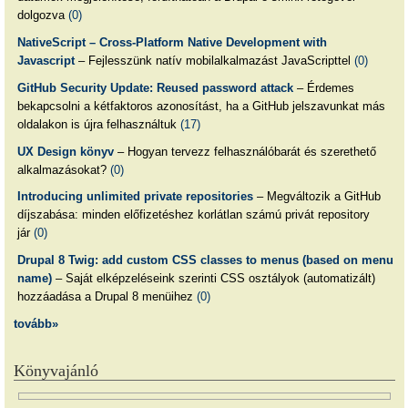
dolgozva
(0)
NativeScript – Cross-Platform Native Development with
Javascript
– Fejlesszünk natív mobilalkalmazást JavaScripttel
(0)
GitHub Security Update: Reused password attack
– Érdemes
bekapcsolni a kétfaktoros azonosítást, ha a GitHub jelszavunkat más
oldalakon is újra felhasználtuk
(17)
UX Design könyv
– Hogyan tervezz felhasználóbarát és szerethető
alkalmazásokat?
(0)
Introducing unlimited private repositories
– Megváltozik a GitHub
díjszabása: minden előfizetéshez korlátlan számú privát repository
jár
(0)
Drupal 8 Twig: add custom CSS classes to menus (based on menu
name)
– Saját elképzeléseink szerinti CSS osztályok (automatizált)
hozzáadása a Drupal 8 menüihez
(0)
tovább»
Könyvajánló