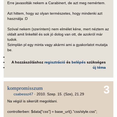
Erre javasolták nekem a Carabinert, de azt meg nemértem.
Azt hittem, hogy az olyan természetes, hogy mindenki azt
használja :D
Szóval nekem (szerintem) nem elmélet kéne, mert néztem az
oldalt amit linkeltél és sok jó dolog van ott, de azokról már
tudok.
Szimplán pl egy minta vagy akármi ami a gyakorlatot mutatja
be.
A hozzászóláshoz
regisztráció
és
belépés
szükséges
új téma
3
kompromisszum
csabessz47
·
2010. Szep. 15. (Sze), 21.29
Na végül is sikerült megoldani.
controllerben: $data["css"] = base_url()."css/style.css";