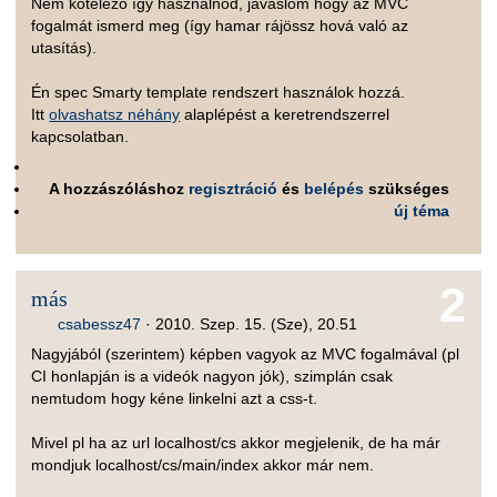
Nem kötelező így használnod, javaslom hogy az MVC
fogalmát ismerd meg (így hamar rájössz hová való az
utasítás).
Én spec Smarty template rendszert használok hozzá.
Itt
olvashatsz néhány
alaplépést a keretrendszerrel
kapcsolatban.
A hozzászóláshoz
regisztráció
és
belépés
szükséges
új téma
2
más
csabessz47
·
2010. Szep. 15. (Sze), 20.51
Nagyjából (szerintem) képben vagyok az MVC fogalmával (pl
CI honlapján is a videók nagyon jók), szimplán csak
nemtudom hogy kéne linkelni azt a css-t.
Mivel pl ha az url localhost/cs akkor megjelenik, de ha már
mondjuk localhost/cs/main/index akkor már nem.