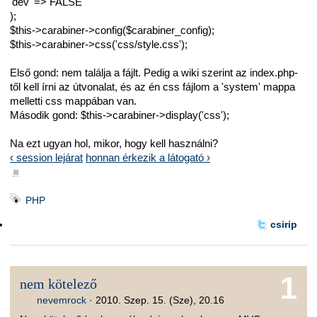
'dev' => FALSE
);
$this->carabiner->config($carabiner_config);
$this->carabiner->css('css/style.css');
Első gond: nem találja a fájlt. Pedig a wiki szerint az index.php-
től kell írni az útvonalat, és az én css fájlom a 'system' mappa
melletti css mappában van.
Második gond: $this->carabiner->display('css');
Na ezt ugyan hol, mikor, hogy kell használni?
‹ session lejárat
honnan érkezik a látogató ›
■
PHP
csirip
1
nem kötelező
nevemrock
·
2010. Szep. 15. (Sze), 20.16