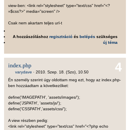
view-ben: <link rel="stylesheet" type="text/css" href="<?
=$css?>" media="screen" />
Csak nem akartam teljes url-t
A hozzászóláshoz
regisztráció
és
belépés
szükséges
új téma
4
index.php
varydave
·
2010. Szep. 18. (Szo), 10.50
Én személy szerint úgy oldottam meg ezt, hogy az index.php-
ben hozzáadtam a következőket:
define('IMAGEPATH', 'assets/images/');
define('JSPATH', 'assets/js/');
define('CSSPATH','assets/css/');
A view részben pedig:
<link rel="stylesheet" type="text/css" href="<?php echo