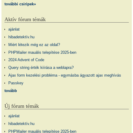
további csiripek»
Aktív fórum témák
ajánlat
hibadetektív.hu
Miért létezik még ez az oldal?
PHPMailer mauális telepítése 2025-ben
2024 Advent of Code
Query string érték kiírása a weblapra?
Ajax form kezelési probléma - egymásba ágyazott ajax meghívás
Passkey
tovább
Új fórum témák
ajánlat
hibadetektív.hu
PHPMailer mauális telepítése 2025-ben