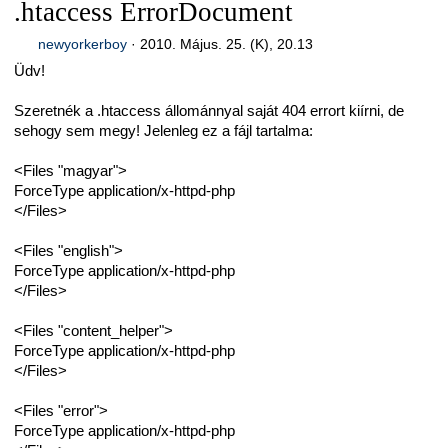
.htaccess ErrorDocument
newyorkerboy
·
2010. Május. 25. (K), 20.13
Üdv!
Szeretnék a .htaccess állománnyal saját 404 errort kiírni, de
sehogy sem megy! Jelenleg ez a fájl tartalma:
<Files "magyar">
ForceType application/x-httpd-php
</Files>
<Files "english">
ForceType application/x-httpd-php
</Files>
<Files "content_helper">
ForceType application/x-httpd-php
</Files>
<Files "error">
ForceType application/x-httpd-php