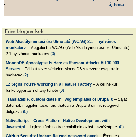
új téma
Friss blogmarkok
Web Akadálymentesítési Útmutató (WCAG) 2.1 – nyilvános
munkaterv
– Megjelent a WCAG (Web Akadálymentesítési Útmutató)
2.1 nyilvános munkaterv
(0)
MongoDB Apocalypse Is Here as Ransom Attacks Hit 10,000
Servers
– Több tízezer védtelen MongoDB szerverre csaptak le
hackerek
(2)
12 Signs You’re Working in a Feature Factory
– A cél nélküli
funkciógyártás néhány tünete
(0)
Translatable, custom dates in Twig templates of Drupal 8
– Saját
dátumok megjelenítése, fordíthatóan a Drupal 8 smink rétegével
dolgozva
(0)
NativeScript – Cross-Platform Native Development with
Javascript
– Fejlesszünk natív mobilalkalmazást JavaScripttel
(0)
GitHub Security Update: Reused password attack
– Érdemes