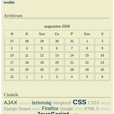
tovább
Archívum
augusztus 2026
H
K
Sze
Cs
P
Szo
V
27
28
29
30
31
1
2
3
4
5
6
7
8
9
10
11
12
13
14
15
16
17
18
19
20
21
22
23
24
25
26
27
28
29
30
31
1
2
3
4
5
6
Címkék
CSS
AJAX
biztonság
böngésző
CSS3
Apache
design
Firefox
Django
Drupal
Google
HTML 5
felület
HTML
HTML5