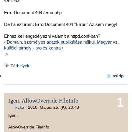
</Files>
ErrorDocument 404 /error.php
De ha ezt írom: ErrorDocument 404 "Error!" Az sem megy!
Ehhez kell engedélyezni valamit a httpd.conf-ban?
‹ Domain, személyes adatok publikálása nélkül.
Magyar vs.
külföldi tárhely - pro és kontra ›
■
Tárhelyek
csirip
1
Igen. AllowOverride FileInfo
kuka
·
2010. Május. 25. (K), 20.48
Igen.
AllowOverride FileInfo