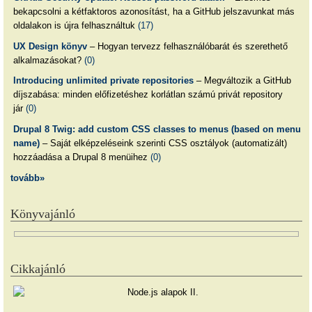
bekapcsolni a kétfaktoros azonosítást, ha a GitHub jelszavunkat más
oldalakon is újra felhasználtuk
(17)
UX Design könyv
– Hogyan tervezz felhasználóbarát és szerethető
alkalmazásokat?
(0)
Introducing unlimited private repositories
– Megváltozik a GitHub
díjszabása: minden előfizetéshez korlátlan számú privát repository
jár
(0)
Drupal 8 Twig: add custom CSS classes to menus (based on menu
name)
– Saját elképzeléseink szerinti CSS osztályok (automatizált)
hozzáadása a Drupal 8 menüihez
(0)
tovább»
Könyvajánló
Cikkajánló