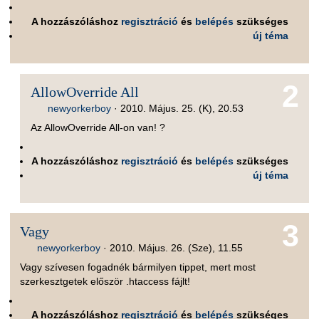
A hozzászóláshoz
regisztráció
és
belépés
szükséges
új téma
2
AllowOverride All
newyorkerboy
·
2010. Május. 25. (K), 20.53
Az AllowOverride All-on van! ?
A hozzászóláshoz
regisztráció
és
belépés
szükséges
új téma
3
Vagy
newyorkerboy
·
2010. Május. 26. (Sze), 11.55
Vagy szívesen fogadnék bármilyen tippet, mert most
szerkesztgetek először .htaccess fájlt!
A hozzászóláshoz
regisztráció
és
belépés
szükséges