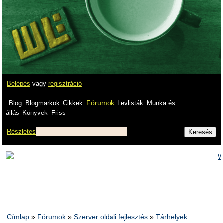
Belépés
vagy
regisztráció
Fórumok
Blog
Blogmarkok
Cikkek
Levlisták
Munka és
állás
Könyvek
Friss
Részletes
Címlap
»
Fórumok
»
Szerver oldali fejlesztés
»
Tárhelyek