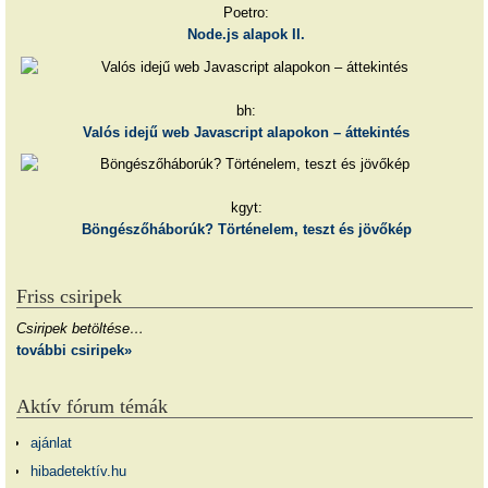
Poetro:
Node.js alapok II.
bh:
Valós idejű web Javascript alapokon – áttekintés
kgyt:
Böngészőháborúk? Történelem, teszt és jövőkép
Friss csiripek
Csiripek betöltése…
további csiripek»
Aktív fórum témák
ajánlat
hibadetektív.hu