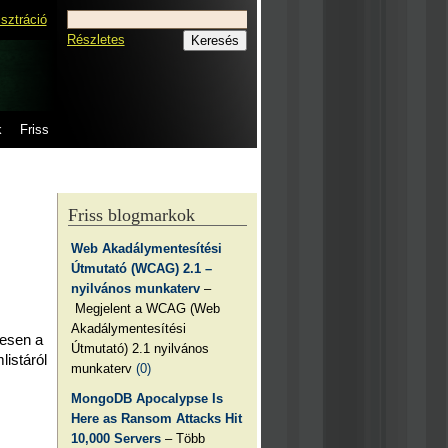
isztráció
Részletes
k
Friss
Friss blogmarkok
Web Akadálymentesítési
Útmutató (WCAG) 2.1 –
nyilvános munkaterv
–
Megjelent a WCAG (Web
Akadálymentesítési
tesen a
Útmutató) 2.1 nyilvános
istáról
munkaterv
(0)
MongoDB Apocalypse Is
Here as Ransom Attacks Hit
10,000 Servers
– Több