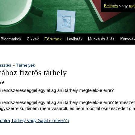
Belépés
vagy
reg
Fórumok
Blogmarkok
Cikkek
Levlisták
Munka és állás
Könyve
lesztés
»
Tárhelyek
ához fizetős tárhely
.29
i rendszerességgel egy átlag árú tárhely megfelelő-e erre?
i rendszerességgel egy átlag árú tárhely megfelelő-e erre? természe
yszerre küldeném (nem vásárolt, és nem robottal összeszedett címl
kontra
Tárhely vagy Saját szerver? ›