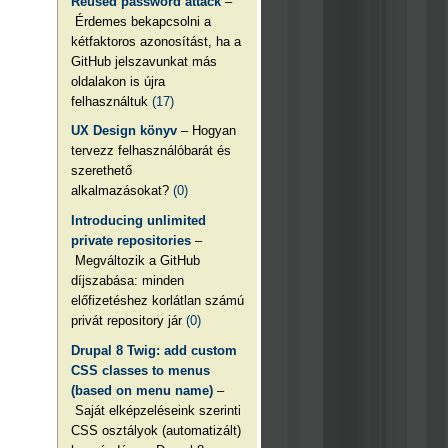
Reused password attack
–
Érdemes bekapcsolni a
kétfaktoros azonosítást, ha a
GitHub jelszavunkat más
oldalakon is újra
felhasználtuk
(17)
UX Design könyv
– Hogyan
tervezz felhasználóbarát és
szerethető
alkalmazásokat?
(0)
Introducing unlimited
private repositories
–
Megváltozik a GitHub
díjszabása: minden
előfizetéshez korlátlan számú
privát repository jár
(0)
Drupal 8 Twig: add custom
CSS classes to menus
(based on menu name)
–
Saját elképzeléseink szerinti
CSS osztályok (automatizált)