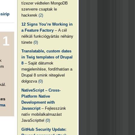
tízezer védtelen MongoDB
szerverre csaptak le
csirip
hackerek
(2)
12 Signs You’re Working in
a Feature Factory
– A cél
1
nélküli funkciógyártás néhány
tünete
(0)
Translatable, custom dates
in Twig templates of Drupal
k
8
– Saját dátumok
em
megjelenítése, fordíthatóan a
Drupal 8 smink rétegével
dolgozva
(0)
kál.
NativeScript – Cross-
Platform Native
ges
Development with
éma
Javascript
– Fejlesszünk
natív mobilalkalmazást
JavaScripttel
(0)
GitHub Security Update: