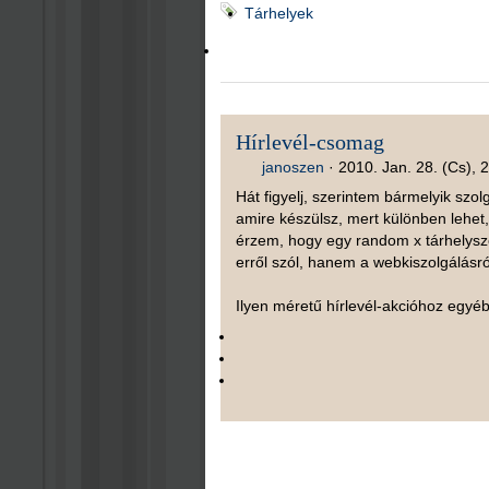
Tárhelyek
Hírlevél-csomag
janoszen
·
2010. Jan. 28. (Cs), 
Hát figyelj, szerintem bármelyik szol
amire készülsz, mert különben lehet
érzem, hogy egy random x tárhelyszo
erről szól, hanem a webkiszolgálásró
Ilyen méretű hírlevél-akcióhoz egyébk