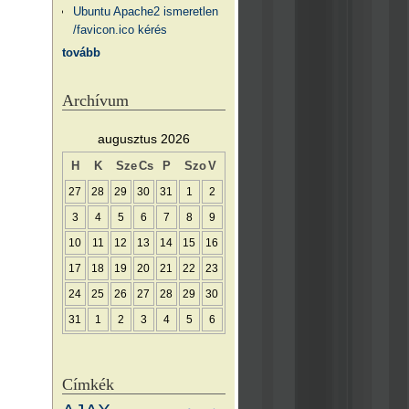
Ubuntu Apache2 ismeretlen
/favicon.ico kérés
tovább
Archívum
augusztus 2026
H
K
Sze
Cs
P
Szo
V
27
28
29
30
31
1
2
3
4
5
6
7
8
9
10
11
12
13
14
15
16
17
18
19
20
21
22
23
24
25
26
27
28
29
30
31
1
2
3
4
5
6
Címkék