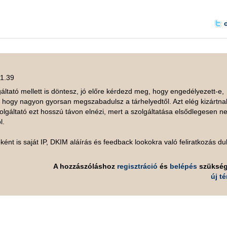
21.39
gáltató mellett is döntesz, jó előre kérdezd meg, hogy engedélyezett-e,
, hogy nagyon gyorsan megszabadulsz a tárhelyedtől. Azt elég kizártna
lgáltató ezt hosszú távon elnézi, mert a szolgáltatása elsődlegesen n
l.
ént is saját IP, DKIM aláírás és feedback lookokra való feliratkozás du
A hozzászóláshoz
regisztráció
és
belépés
szüksé
új t