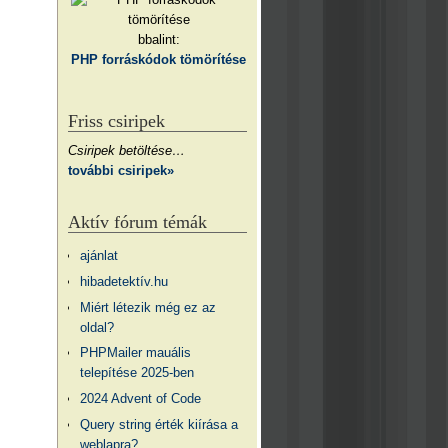
bbalint:
PHP forráskódok tömörítése
Friss csiripek
Csiripek betöltése…
további csiripek»
Aktív fórum témák
ajánlat
hibadetektív.hu
Miért létezik még ez az
oldal?
PHPMailer mauális
telepítése 2025-ben
2024 Advent of Code
Query string érték kiírása a
weblapra?