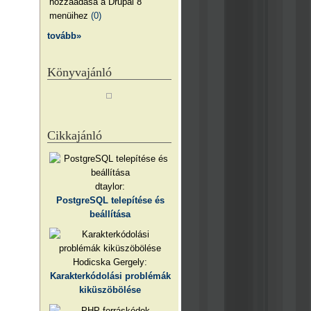
hozzáadása a Drupal 8
menüihez
(0)
tovább»
Könyvajánló
Cikkajánló
dtaylor:
PostgreSQL telepítése és
beállítása
Hodicska Gergely:
Karakterkódolási problémák
kiküszöbölése