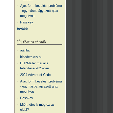
Ajax form kezelési probléma
- egymásba ágyazott ajax
meghívás
Passkey
tovább
Új fórum témák
ajánlat
hibadetektív.hu
PHPMailer mauális
telepítése 2025-ben
2024 Advent of Code
Ajax form kezelési probléma
- egymásba ágyazott ajax
meghívás
Passkey
Miért létezik még ez az
oldal?