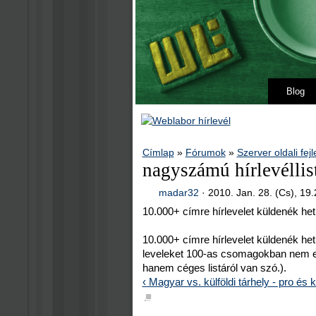
Blog
Címlap
»
Fórumok
»
Szerver oldali fej
nagyszámú hírlevéllist
madar32
·
2010. Jan. 28. (Cs), 19
10.000+ címre hírlevelet küldenék het
10.000+ címre hírlevelet küldenék het
leveleket 100-as csomagokban nem eg
hanem céges listáról van szó.).
‹ Magyar vs. külföldi tárhely - pro és 
■