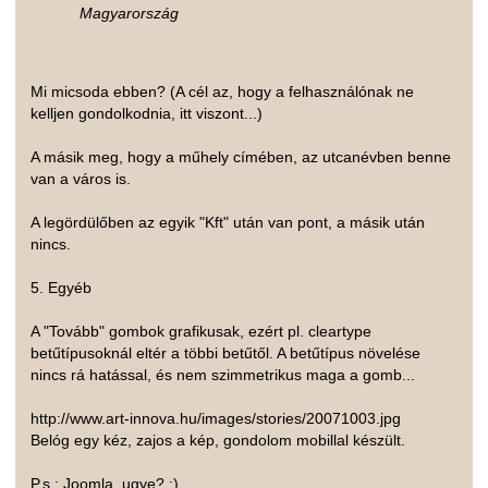
Magyarország
Mi micsoda ebben? (A cél az, hogy a felhasználónak ne
kelljen gondolkodnia, itt viszont...)
A másik meg, hogy a műhely címében, az utcanévben benne
van a város is.
A legördülőben az egyik "Kft" után van pont, a másik után
nincs.
5. Egyéb
A "Tovább" gombok grafikusak, ezért pl. cleartype
betűtípusoknál eltér a többi betűtől. A betűtípus növelése
nincs rá hatással, és nem szimmetrikus maga a gomb...
http://www.art-innova.hu/images/stories/20071003.jpg
Belóg egy kéz, zajos a kép, gondolom mobillal készült.
P.s.: Joomla, ugye? :)