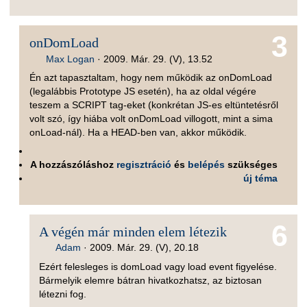
3
onDomLoad
Max Logan
·
2009. Már. 29. (V), 13.52
Én azt tapasztaltam, hogy nem működik az onDomLoad
(legalábbis Prototype JS esetén), ha az oldal végére
teszem a SCRIPT tag-eket (konkrétan JS-es eltüntetésről
volt szó, így hiába volt onDomLoad villogott, mint a sima
onLoad-nál). Ha a HEAD-ben van, akkor működik.
A hozzászóláshoz
regisztráció
és
belépés
szükséges
új téma
6
A végén már minden elem létezik
Adam
·
2009. Már. 29. (V), 20.18
Ezért felesleges is domLoad vagy load event figyelése.
Bármelyik elemre bátran hivatkozhatsz, az biztosan
létezni fog.