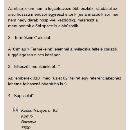
Az nbsp; elem nem a legcélravezetőbb eszköz, ráadásul az
alsó hosszú menüsor egyrészt eltörik (és a második sor már
nem négy darab nbsp;-vel kezdődik), másrészt a
menüpontok előtti space is aláhúzódik.
2. "Termékeink" aloldal
A "Címlap > Termékeink" elemnél a nyilacska felfelé csúszik,
függőlegesen nincs középen.
3. "Elkészült munkáinkból..."
Az "emberek 010" meg "uzlet 02" felirat egy referenciaképhez
lehetne felhasználóbarátibb is :)
4. "Kapcsolat"
Kossuth Lajos u. 93.
Komló
Baranya
7300