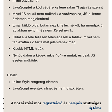
Inline JavaScript
JavaScriptet a kód végére kellene rakni Y! ajánlás szerint
Mivel JS nélkül nem működik a varázspálca, JS-el lenne
érdemes megjeleníteni.
Email küldő oldal bután néz ki fejléc nélkül, ha mondjuk új
ablakban nyitom, és nem JS-sel nyílik.
Oldal alja felé teljesen feleslegesek a táblák, mivel nem
táblázatba illő tartalmat jelenítenek meg.
Kisebb HTML hibák.
Nyitóoldalon a képek linkje 404-re mutat, és csak JS
esetén működik.
Hibák:
Inline Style rengeteg elemen.
JavaScript eventek inline, és nem diszkréten.
A hozzászóláshoz
regisztráció
és
belépés
szükséges
új téma