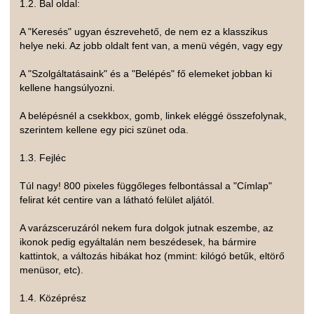
1.2. Bal oldal:
A "Keresés" ugyan észrevehető, de nem ez a klasszikus
helye neki. Az jobb oldalt fent van, a menü végén, vagy egy
A "Szolgáltatásaink" és a "Belépés" fő elemeket jobban ki
kellene hangsúlyozni.
A belépésnél a csekkbox, gomb, linkek eléggé összefolynak,
szerintem kellene egy pici szünet oda.
1.3. Fejléc
Túl nagy! 800 pixeles függőleges felbontással a "Címlap"
felirat két centire van a látható felület aljától.
A varázsceruzáról nekem fura dolgok jutnak eszembe, az
ikonok pedig egyáltalán nem beszédesek, ha bármire
kattintok, a változás hibákat hoz (mmint: kilógó betűk, eltörő
menüsor, etc).
1.4. Középrész