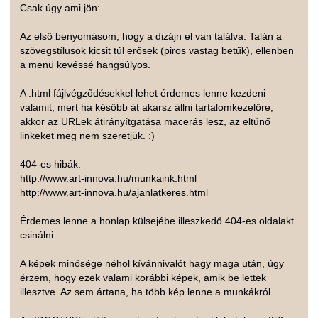
Csak úgy ami jön:
Az első benyomásom, hogy a dizájn el van találva. Talán a
szövegstílusok kicsit túl erősek (piros vastag betűk), ellenben
a menü kevéssé hangsúlyos.
A .html fájlvégződésekkel lehet érdemes lenne kezdeni
valamit, mert ha később át akarsz állni tartalomkezelőre,
akkor az URLek átirányítgatása macerás lesz, az eltűnő
linkeket meg nem szeretjük. :)
404-es hibák:
http://www.art-innova.hu/munkaink.html
http://www.art-innova.hu/ajanlatkeres.html
Érdemes lenne a honlap külsejébe illeszkedő 404-es oldalakt
csinálni.
A képek minősége néhol kívánnivalót hagy maga után, úgy
érzem, hogy ezek valami korábbi képek, amik be lettek
illesztve. Az sem ártana, ha több kép lenne a munkákról.