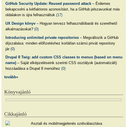
GitHub Security Update: Reused password attack
– Érdemes
bekapcsolni a kétfaktoros azonosítást, ha a GitHub jelszavunkat más
oldalakon is újra felhasználtuk
(17)
UX Design könyv
– Hogyan tervezz felhasználóbarát és szerethető
alkalmazásokat?
(0)
Introducing unlimited private repositories
– Megváltozik a GitHub
díjszabása: minden előfizetéshez korlátlan számú privát repository
jár
(0)
Drupal 8 Twig: add custom CSS classes to menus (based on menu
name)
– Saját elképzeléseink szerinti CSS osztályok (automatizált)
hozzáadása a Drupal 8 menüihez
(0)
tovább»
Könyvajánló
Cikkajánló