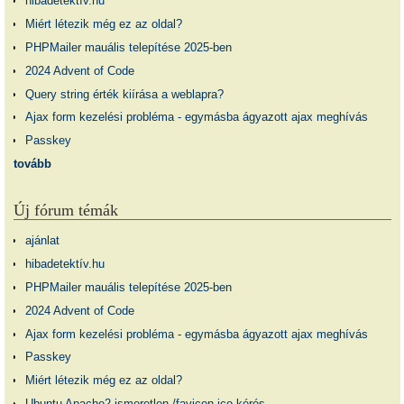
hibadetektív.hu
Miért létezik még ez az oldal?
PHPMailer mauális telepítése 2025-ben
2024 Advent of Code
Query string érték kiírása a weblapra?
Ajax form kezelési probléma - egymásba ágyazott ajax meghívás
Passkey
tovább
Új fórum témák
ajánlat
hibadetektív.hu
PHPMailer mauális telepítése 2025-ben
2024 Advent of Code
Ajax form kezelési probléma - egymásba ágyazott ajax meghívás
Passkey
Miért létezik még ez az oldal?
Ubuntu Apache2 ismeretlen /favicon.ico kérés