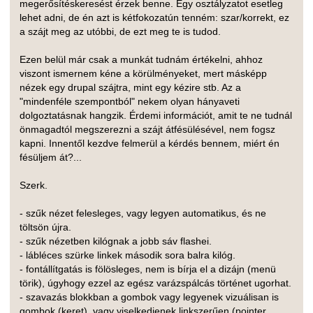
megerősítéskeresést érzek benne. Egy osztályzatot esetleg
lehet adni, de én azt is kétfokozatún tenném: szar/korrekt, ez
a szájt meg az utóbbi, de ezt meg te is tudod.
Ezen belül már csak a munkát tudnám értékelni, ahhoz
viszont ismernem kéne a körülményeket, mert másképp
nézek egy drupal szájtra, mint egy kézire stb. Az a
"mindenféle szempontból" nekem olyan hányaveti
dolgoztatásnak hangzik. Érdemi információt, amit te ne tudnál
önmagadtól megszerezni a szájt átfésülésével, nem fogsz
kapni. Innentől kezdve felmerül a kérdés bennem, miért én
fésüljem át?...
Szerk.
- szűk nézet felesleges, vagy legyen automatikus, és ne
töltsön újra.
- szűk nézetben kilógnak a jobb sáv flashei.
- lábléces szürke linkek második sora balra kilóg.
- fontállítgatás is fölösleges, nem is bírja el a dizájn (menü
törik), úgyhogy ezzel az egész varázspálcás történet ugorhat.
- szavazás blokkban a gombok vagy legyenek vizuálisan is
gombok (keret), vagy viselkedjenek linkszerűen (pointer