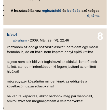
A hozzászóláshoz
regisztráció
és
belépés
szükséges
új téma
8
köszi
abraham
·
2009. Már. 29. (V), 22.46
köszönöm az eddigi hozzászólásokat, beraktam egy másik
fórumba is, de ott közel nem kaptam ennyi építő kritikát.
sajnos nem sok idő volt foglalkozni az oldallal, ismerősnek
kellett, stb. de mindenképpen ki fogom javítani az említett
hibákat!
még egyszer köszönöm mindenkinek az eddigi és a
következő hozzászólásokat is!
ha van rá kapacitás, akkor bedobok még pár weboldalt,
amiről szívesen meghallgatnám a véleményeket!