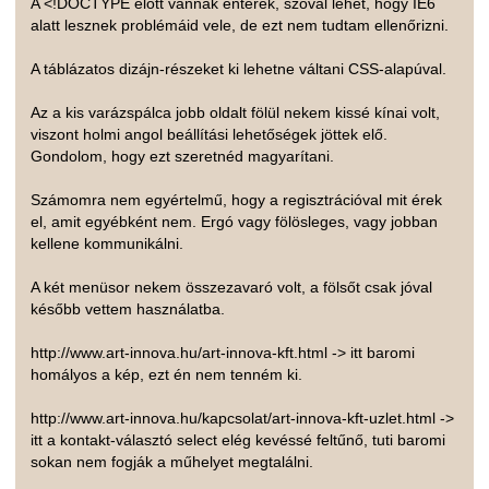
A <!DOCTYPE előtt vannak enterek, szóval lehet, hogy IE6
alatt lesznek problémáid vele, de ezt nem tudtam ellenőrizni.
A táblázatos dizájn-részeket ki lehetne váltani CSS-alapúval.
Az a kis varázspálca jobb oldalt fölül nekem kissé kínai volt,
viszont holmi angol beállítási lehetőségek jöttek elő.
Gondolom, hogy ezt szeretnéd magyarítani.
Számomra nem egyértelmű, hogy a regisztrációval mit érek
el, amit egyébként nem. Ergó vagy fölösleges, vagy jobban
kellene kommunikálni.
A két menüsor nekem összezavaró volt, a fölsőt csak jóval
később vettem használatba.
http://www.art-innova.hu/art-innova-kft.html -> itt baromi
homályos a kép, ezt én nem tenném ki.
http://www.art-innova.hu/kapcsolat/art-innova-kft-uzlet.html ->
itt a kontakt-választó select elég kevéssé feltűnő, tuti baromi
sokan nem fogják a műhelyet megtalálni.