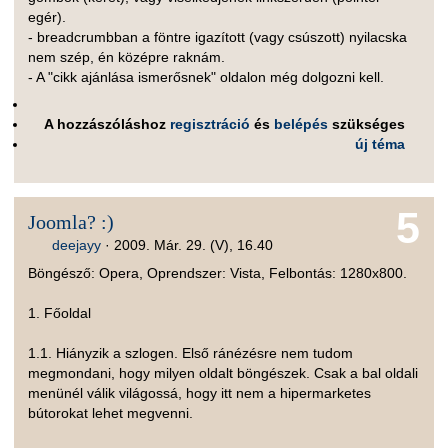
egér).
- breadcrumbban a föntre igazított (vagy csúszott) nyilacska
nem szép, én középre raknám.
- A "cikk ajánlása ismerősnek" oldalon még dolgozni kell.
A hozzászóláshoz
regisztráció
és
belépés
szükséges
új téma
5
Joomla? :)
deejayy
·
2009. Már. 29. (V), 16.40
Böngésző: Opera, Oprendszer: Vista, Felbontás: 1280x800.
1. Főoldal
1.1. Hiányzik a szlogen. Első ránézésre nem tudom
megmondani, hogy milyen oldalt böngészek. Csak a bal oldali
menünél válik világossá, hogy itt nem a hipermarketes
bútorokat lehet megvenni.