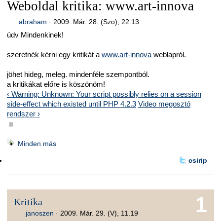
Weboldal kritika: www.art-innova
abraham
·
2009. Már. 28. (Szo), 22.13
üdv Mindenkinek!
szeretnék kérni egy kritikát a
www.art-innova
weblapról.
jöhet hideg, meleg. mindenféle szempontból.
a kritikákat előre is köszönöm!
‹ Warning: Unknown: Your script possibly relies on a session
side-effect which existed until PHP 4.2.3
Video megosztó
rendszer ›
■
Minden más
csirip
1
Kritika
janoszen
·
2009. Már. 29. (V), 11.19