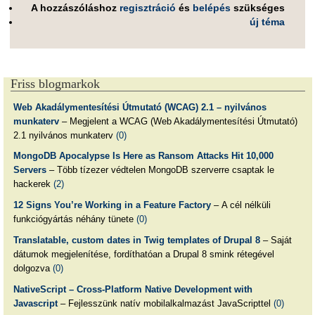
A hozzászóláshoz
regisztráció
és
belépés
szükséges
új téma
Friss blogmarkok
Web Akadálymentesítési Útmutató (WCAG) 2.1 – nyilvános
munkaterv
– Megjelent a WCAG (Web Akadálymentesítési Útmutató)
2.1 nyilvános munkaterv
(0)
MongoDB Apocalypse Is Here as Ransom Attacks Hit 10,000
Servers
– Több tízezer védtelen MongoDB szerverre csaptak le
hackerek
(2)
12 Signs You’re Working in a Feature Factory
– A cél nélküli
funkciógyártás néhány tünete
(0)
Translatable, custom dates in Twig templates of Drupal 8
– Saját
dátumok megjelenítése, fordíthatóan a Drupal 8 smink rétegével
dolgozva
(0)
NativeScript – Cross-Platform Native Development with
Javascript
– Fejlesszünk natív mobilalkalmazást JavaScripttel
(0)