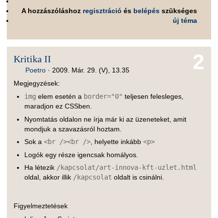
A hozzászóláshoz
regisztráció
és
belépés
szükséges
új téma
2
Kritika II
Poetro
·
2009. Már. 29. (V), 13.35
Megjegyzések:
img
elem esetén a
border="0"
teljesen felesleges,
maradjon ez CSSben.
Nyomtatás oldalon ne írja már ki az üzeneteket, amit
mondjuk a szavazásról hoztam.
Sok a
<br /><br />
, helyette inkább
<p>
Logók egy része igencsak homályos.
Ha létezik
/kapcsolat/art-innova-kft-uzlet.html
oldal, akkor illik
/kapcsolat
oldalt is csinálni.
Figyelmeztetések