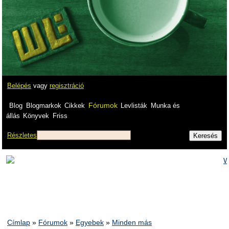
Belépés
vagy
regisztráció
Fórumok
Blog
Blogmarkok
Cikkek
Levlisták
Munka és
állás
Könyvek
Friss
Részletes
Címlap
»
Fórumok
»
Egyebek
»
Minden más