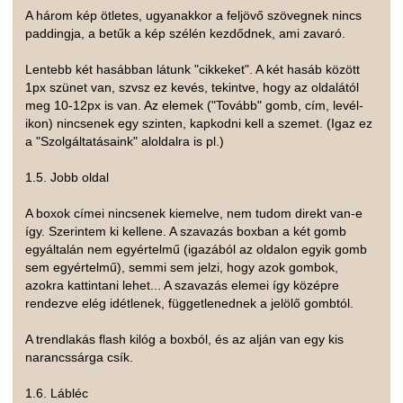
A három kép ötletes, ugyanakkor a feljövő szövegnek nincs
paddingja, a betűk a kép szélén kezdődnek, ami zavaró.
Lentebb két hasábban látunk "cikkeket". A két hasáb között
1px szünet van, szvsz ez kevés, tekintve, hogy az oldalától
meg 10-12px is van. Az elemek ("Tovább" gomb, cím, levél-
ikon) nincsenek egy szinten, kapkodni kell a szemet. (Igaz ez
a "Szolgáltatásaink" aloldalra is pl.)
1.5. Jobb oldal
A boxok címei nincsenek kiemelve, nem tudom direkt van-e
így. Szerintem ki kellene. A szavazás boxban a két gomb
egyáltalán nem egyértelmű (igazából az oldalon egyik gomb
sem egyértelmű), semmi sem jelzi, hogy azok gombok,
azokra kattintani lehet... A szavazás elemei így középre
rendezve elég idétlenek, függetlenednek a jelölő gombtól.
A trendlakás flash kilóg a boxból, és az alján van egy kis
narancssárga csík.
1.6. Lábléc