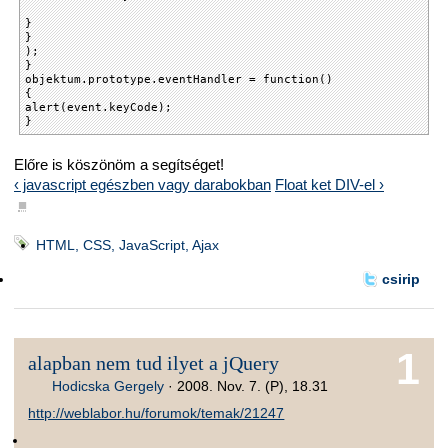
}
}
);
}
objektum.prototype.eventHandler = function()
{
alert(event.keyCode);
}
Előre is köszönöm a segítséget!
‹ javascript egészben vagy darabokban
Float ket DIV-el ›
■
HTML, CSS, JavaScript, Ajax
csirip
1
alapban nem tud ilyet a jQuery
Hodicska Gergely
·
2008. Nov. 7. (P), 18.31
http://weblabor.hu/forumok/temak/21247