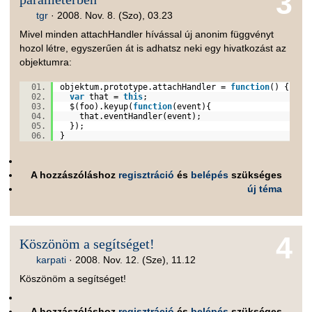
3
tgr
·
2008. Nov. 8. (Szo), 03.23
Mivel minden attachHandler hívással új anonim függvényt
hozol létre, egyszerűen át is adhatsz neki egy hivatkozást az
objektumra:
objektum.prototype.attachHandler =
function
() {
var
that =
this
;
$(foo).keyup(
function
(event){
that.eventHandler(event);
});
}
A hozzászóláshoz
regisztráció
és
belépés
szükséges
új téma
4
Köszönöm a segítséget!
karpati
·
2008. Nov. 12. (Sze), 11.12
Köszönöm a segítséget!
A hozzászóláshoz
regisztráció
és
belépés
szükséges