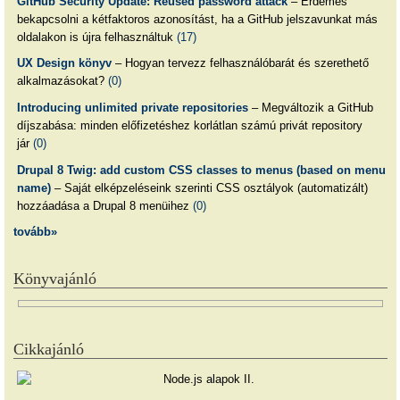
GitHub Security Update: Reused password attack
– Érdemes
bekapcsolni a kétfaktoros azonosítást, ha a GitHub jelszavunkat más
oldalakon is újra felhasználtuk
(17)
UX Design könyv
– Hogyan tervezz felhasználóbarát és szerethető
alkalmazásokat?
(0)
Introducing unlimited private repositories
– Megváltozik a GitHub
díjszabása: minden előfizetéshez korlátlan számú privát repository
jár
(0)
Drupal 8 Twig: add custom CSS classes to menus (based on menu
name)
– Saját elképzeléseink szerinti CSS osztályok (automatizált)
hozzáadása a Drupal 8 menüihez
(0)
tovább»
Könyvajánló
Cikkajánló