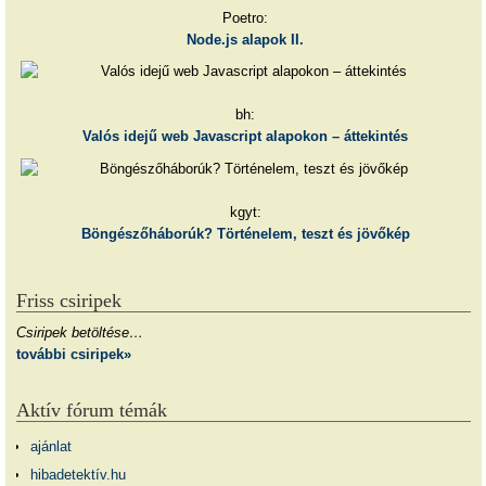
Poetro:
Node.js alapok II.
bh:
Valós idejű web Javascript alapokon – áttekintés
kgyt:
Böngészőháborúk? Történelem, teszt és jövőkép
Friss csiripek
Csiripek betöltése…
további csiripek»
Aktív fórum témák
ajánlat
hibadetektív.hu