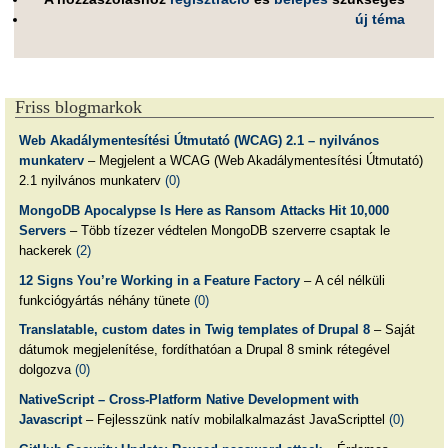
új téma
Friss blogmarkok
Web Akadálymentesítési Útmutató (WCAG) 2.1 – nyilvános
munkaterv
– Megjelent a WCAG (Web Akadálymentesítési Útmutató)
2.1 nyilvános munkaterv
(0)
MongoDB Apocalypse Is Here as Ransom Attacks Hit 10,000
Servers
– Több tízezer védtelen MongoDB szerverre csaptak le
hackerek
(2)
12 Signs You’re Working in a Feature Factory
– A cél nélküli
funkciógyártás néhány tünete
(0)
Translatable, custom dates in Twig templates of Drupal 8
– Saját
dátumok megjelenítése, fordíthatóan a Drupal 8 smink rétegével
dolgozva
(0)
NativeScript – Cross-Platform Native Development with
Javascript
– Fejlesszünk natív mobilalkalmazást JavaScripttel
(0)