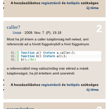
A hozzászóláshoz
regisztráció
és
belépés
szükséges
új téma
2
caller?
Ustak
·
2008. Nov. 7. (P), 19.18
Most ha jól értem a caller tulajdonság kell neked, ami
referenciát ad a hívott függvényből a hívó függvényre.
function
a() {
return
a.caller;};
function
b() {
return
a();};
b();
//b()
a referenciából meg valószínűleg már eléred a másik
tulajdonságot, ha jól értettem amit szeretnél.
A hozzászóláshoz
regisztráció
és
belépés
szükséges
új téma
paraméterben