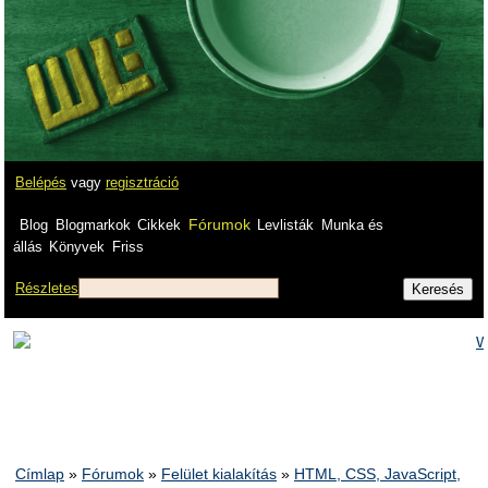
Belépés
vagy
regisztráció
Fórumok
Blog
Blogmarkok
Cikkek
Levlisták
Munka és
állás
Könyvek
Friss
Részletes
Címlap
»
Fórumok
»
Felület kialakítás
»
HTML, CSS, JavaScript,