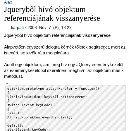
Ajax
Jqueryből hívó objektum
referenciájának visszanyerése
karpati
·
2008. Nov. 7. (P), 18.23
Jqueryből hívó objektum referenciájának visszanyerése
Alapvetően egyszerű dologra kérnék tőletek segítséget, mert az
istenért, se jövök rá a megoldásra.
Adott egy objektum, ami meg hív egy JQuery eseménykezelőt,
az eseménykezelőből szeretném meghívni az objektum másik
metódust.
…
objektum.prototype.attachHandler = function()
{
$(this.inputIdJQ).keyup(function(event)
{
switch (event.keyCode)
{
case 13:
// hivo-objektum.eventHandler();
default:
alert(event.keyCode);