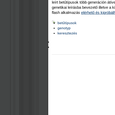
leírt betűtípusok több generáción átív
genetikai leírásba bevezető illetve a ki
flash alkalmazás
elérhető és kipróbál
betűtípusok
genotyp
keresztezés