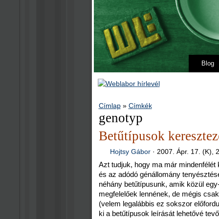
Blog
Címlap
»
Címkék
genotyp
Betűtípusok keresztez
Hojtsy Gábor
·
2007. Ápr. 17. (K), 
Azt tudjuk, hogy ma már mindenfélét 
és az adódó génállomány tenyésztése
néhány betűtípusunk, amik közül egy
megfelelőek lennének, de mégis csak
(velem legalábbis ez sokszor előford
ki a betűtípusok leírását lehetővé te