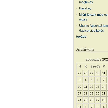
meghívás
Passkey
Miért létezik még ez
oldal?
Ubuntu Apache2 ism
/favicon.ico kérés
tovább
Archívum
augusztus 20
H
K
Sze
Cs
P
27
28
29
30
31
3
4
5
6
7
10
11
12
13
14
17
18
19
20
21
24
25
26
27
28
31
1
2
3
4