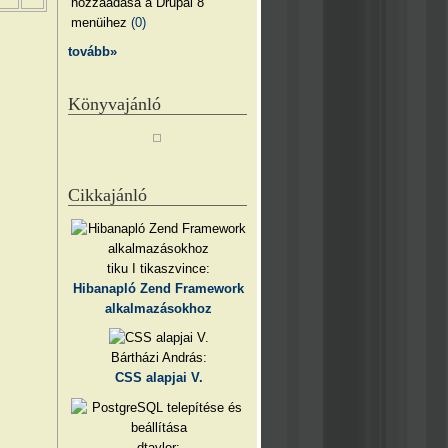
hozzáadása a Drupal 8
menüihez
(0)
tovább»
Könyvajánló
Cikkajánló
tiku I tikaszvince:
Hibanapló Zend Framework
alkalmazásokhoz
Bártházi András:
CSS alapjai V.
dtaylor: