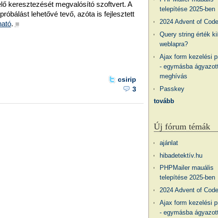
elő keresztezését megvalósító szoftvert. A
telepítése 2025-ben
próbálást lehetővé tevő, azóta is fejlesztett
2024 Advent of Cod
ható
.
■
Query string érték ki
weblapra?
Ajax form kezelési 
- egymásba ágyazott
meghívás
csirip
Passkey
3
tovább
Új fórum témák
ajánlat
hibadetektív.hu
PHPMailer mauális
telepítése 2025-ben
2024 Advent of Cod
Ajax form kezelési 
- egymásba ágyazott