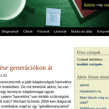
Belépés
vagy
reg
Blogmarkok
Cikkek
Fórumok
Levlisták
Munka és állás
Könyve
Friss csiripek
Csiripek betöltése…
további csiripek»
ése generációkon át
21.02
Aktív fórum témá
kereszteznek a jobb tulajdonságok kiemelése
ajánlat
 érdekében. De mit tehetünk akkor, ha van
hibadetektív.hu
-egy bizonyos tulajdonságai ugyan
 valami "hasonlóra" van inkább szükségünk
Miért létezik még ez
ult már)? Michael Schmitz 2004-ben dolgozott
oldal?
vő metrikákat majd az így "génállományukkal"
PHPMailer mauális