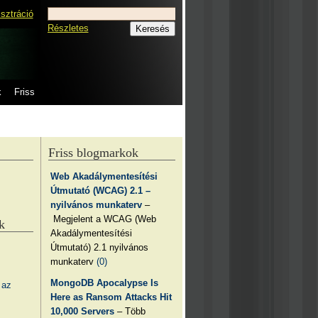
isztráció
Részletes
k
Friss
Friss blogmarkok
Web Akadálymentesítési
Útmutató (WCAG) 2.1 –
nyilvános munkaterv
–
Megjelent a WCAG (Web
k
Akadálymentesítési
Útmutató) 2.1 nyilvános
munkaterv
(0)
MongoDB Apocalypse Is
 az
Here as Ransom Attacks Hit
10,000 Servers
– Több