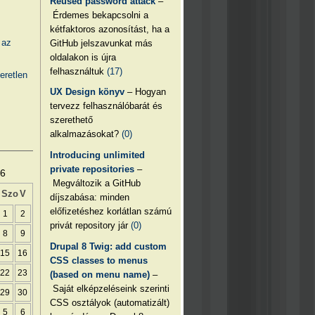
Reused password attack
–
Érdemes bekapcsolni a
kétfaktoros azonosítást, ha a
 az
GitHub jelszavunkat más
oldalakon is újra
felhasználtuk
(17)
eretlen
UX Design könyv
– Hogyan
tervezz felhasználóbarát és
szerethető
alkalmazásokat?
(0)
Introducing unlimited
private repositories
–
26
Megváltozik a GitHub
Szo
V
díjszabása: minden
előfizetéshez korlátlan számú
1
2
privát repository jár
(0)
8
9
Drupal 8 Twig: add custom
15
16
CSS classes to menus
22
23
(based on menu name)
–
Saját elképzeléseink szerinti
29
30
CSS osztályok (automatizált)
5
6