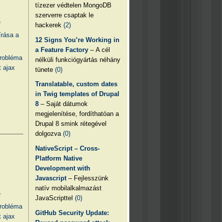
tízezer védtelen MongoDB
szerverre csaptak le
e
hackerek
(2)
írása a
12 Signs You’re Working in
a Feature Factory
– A cél
probléma
nélküli funkciógyártás néhány
 ajax
tünete
(0)
Translatable, custom dates
in Twig templates of Drupal
8
– Saját dátumok
megjelenítése, fordíthatóan a
Drupal 8 smink rétegével
dolgozva
(0)
NativeScript – Cross-
Platform Native
Development with
Javascript
– Fejlesszünk
natív mobilalkalmazást
e
JavaScripttel
(0)
probléma
GitHub Security Update:
 ajax