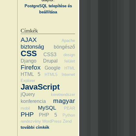
PostgreSQL telepítése és
beállítása
Címkék
AJAX
Apache
biztonság
böngésző
CSS
CSS3
design
Django
Drupal
felület
Firefox
Google
HTML
HTML 5
HTML5
Internet
Explorer
JavaScript
jQuery
keretrendszer
magyar
konferencia
MySQL
mobil
PEAR
PHP
PHP 5
Python
rendezvény
WordPress
Zend
további címkék