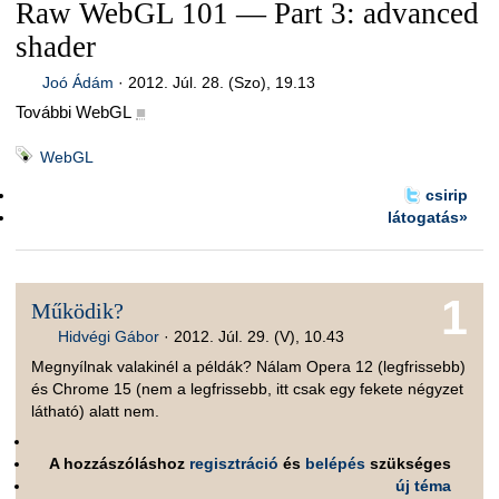
Raw WebGL 101 — Part 3: advanced
shader
Joó Ádám
·
2012. Júl. 28. (Szo), 19.13
További WebGL
■
WebGL
csirip
látogatás»
1
Működik?
Hidvégi Gábor
·
2012. Júl. 29. (V), 10.43
Megnyílnak valakinél a példák? Nálam Opera 12 (legfrissebb)
és Chrome 15 (nem a legfrissebb, itt csak egy fekete négyzet
látható) alatt nem.
A hozzászóláshoz
regisztráció
és
belépés
szükséges
új téma