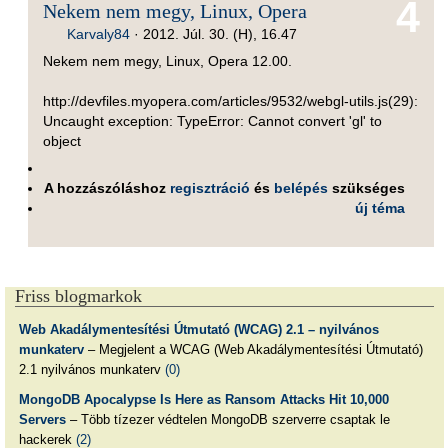
4
Nekem nem megy, Linux, Opera
Karvaly84
·
2012. Júl. 30. (H), 16.47
Nekem nem megy, Linux, Opera 12.00.
http://devfiles.myopera.com/articles/9532/webgl-utils.js(29):
Uncaught exception: TypeError: Cannot convert 'gl' to
object
A hozzászóláshoz
regisztráció
és
belépés
szükséges
új téma
Friss blogmarkok
Web Akadálymentesítési Útmutató (WCAG) 2.1 – nyilvános
munkaterv
– Megjelent a WCAG (Web Akadálymentesítési Útmutató)
2.1 nyilvános munkaterv
(0)
MongoDB Apocalypse Is Here as Ransom Attacks Hit 10,000
Servers
– Több tízezer védtelen MongoDB szerverre csaptak le
hackerek
(2)