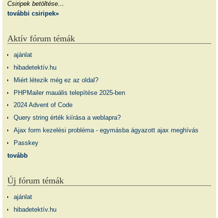
Csiripek betöltése…
további csiripek»
Aktív fórum témák
ajánlat
hibadetektív.hu
Miért létezik még ez az oldal?
PHPMailer mauális telepítése 2025-ben
2024 Advent of Code
Query string érték kiírása a weblapra?
Ajax form kezelési probléma - egymásba ágyazott ajax meghívás
Passkey
tovább
Új fórum témák
ajánlat
hibadetektív.hu