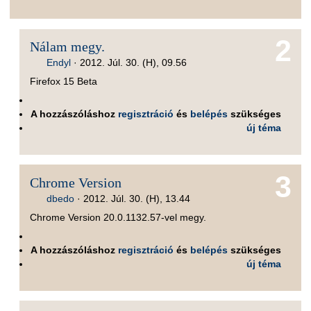
2
Nálam megy.
Endyl
·
2012. Júl. 30. (H), 09.56
Firefox 15 Beta
A hozzászóláshoz
regisztráció
és
belépés
szükséges
új téma
3
Chrome Version
dbedo
·
2012. Júl. 30. (H), 13.44
Chrome Version 20.0.1132.57-vel megy.
A hozzászóláshoz
regisztráció
és
belépés
szükséges
új téma