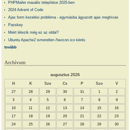
PHPMailer mauális telepítése 2025-ben
2024 Advent of Code
Ajax form kezelési probléma - egymásba ágyazott ajax meghívás
Passkey
Miért létezik még ez az oldal?
Ubuntu Apache2 ismeretlen /favicon.ico kérés
tovább
Archívum
augusztus 2026
H
K
Sze
Cs
P
Szo
V
27
28
29
30
31
1
2
3
4
5
6
7
8
9
10
11
12
13
14
15
16
17
18
19
20
21
22
23
24
25
26
27
28
29
30