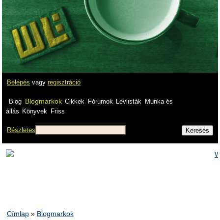
Belépés
vagy
regisztráció
Blogmarkok
Blog
Cikkek
Fórumok
Levlisták
Munka és
állás
Könyvek
Friss
Részletes
Címlap
»
Blogmarkok