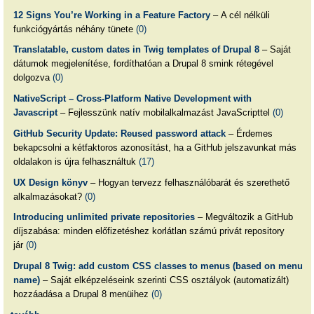
12 Signs You’re Working in a Feature Factory
– A cél nélküli
funkciógyártás néhány tünete
(0)
Translatable, custom dates in Twig templates of Drupal 8
– Saját
dátumok megjelenítése, fordíthatóan a Drupal 8 smink rétegével
dolgozva
(0)
NativeScript – Cross-Platform Native Development with
Javascript
– Fejlesszünk natív mobilalkalmazást JavaScripttel
(0)
GitHub Security Update: Reused password attack
– Érdemes
bekapcsolni a kétfaktoros azonosítást, ha a GitHub jelszavunkat más
oldalakon is újra felhasználtuk
(17)
UX Design könyv
– Hogyan tervezz felhasználóbarát és szerethető
alkalmazásokat?
(0)
Introducing unlimited private repositories
– Megváltozik a GitHub
díjszabása: minden előfizetéshez korlátlan számú privát repository
jár
(0)
Drupal 8 Twig: add custom CSS classes to menus (based on menu
name)
– Saját elképzeléseink szerinti CSS osztályok (automatizált)
hozzáadása a Drupal 8 menüihez
(0)