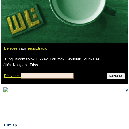
Belépés
vagy
regisztráció
Blog
Blogmarkok
Cikkek
Fórumok
Levlisták
Munka és
állás
Könyvek
Friss
Részletes
Címlap