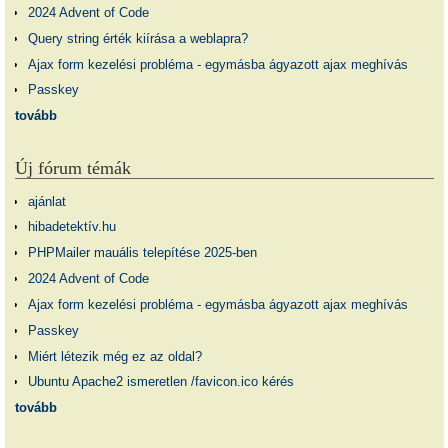
2024 Advent of Code
Query string érték kiírása a weblapra?
Ajax form kezelési probléma - egymásba ágyazott ajax meghívás
Passkey
tovább
Új fórum témák
ajánlat
hibadetektív.hu
PHPMailer mauális telepítése 2025-ben
2024 Advent of Code
Ajax form kezelési probléma - egymásba ágyazott ajax meghívás
Passkey
Miért létezik még ez az oldal?
Ubuntu Apache2 ismeretlen /favicon.ico kérés
tovább