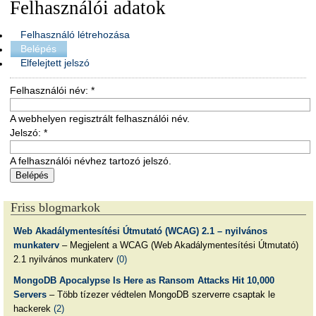
Felhasználói adatok
Felhasználó létrehozása
Belépés
Elfelejtett jelszó
Felhasználói név:
*
A webhelyen regisztrált felhasználói név.
Jelszó:
*
A felhasználói névhez tartozó jelszó.
Friss blogmarkok
Web Akadálymentesítési Útmutató (WCAG) 2.1 – nyilvános
munkaterv
– Megjelent a WCAG (Web Akadálymentesítési Útmutató)
2.1 nyilvános munkaterv
(0)
MongoDB Apocalypse Is Here as Ransom Attacks Hit 10,000
Servers
– Több tízezer védtelen MongoDB szerverre csaptak le
hackerek
(2)