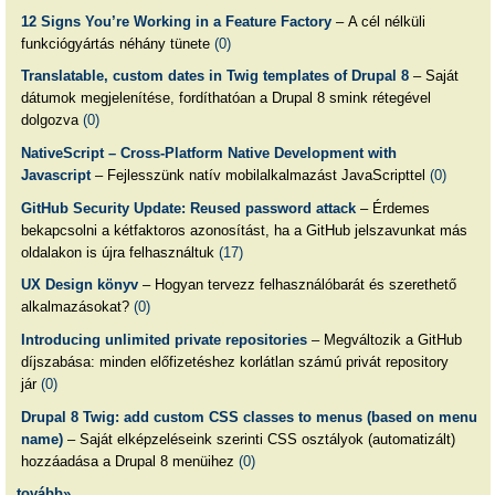
12 Signs You’re Working in a Feature Factory
– A cél nélküli
funkciógyártás néhány tünete
(0)
Translatable, custom dates in Twig templates of Drupal 8
– Saját
dátumok megjelenítése, fordíthatóan a Drupal 8 smink rétegével
dolgozva
(0)
NativeScript – Cross-Platform Native Development with
Javascript
– Fejlesszünk natív mobilalkalmazást JavaScripttel
(0)
GitHub Security Update: Reused password attack
– Érdemes
bekapcsolni a kétfaktoros azonosítást, ha a GitHub jelszavunkat más
oldalakon is újra felhasználtuk
(17)
UX Design könyv
– Hogyan tervezz felhasználóbarát és szerethető
alkalmazásokat?
(0)
Introducing unlimited private repositories
– Megváltozik a GitHub
díjszabása: minden előfizetéshez korlátlan számú privát repository
jár
(0)
Drupal 8 Twig: add custom CSS classes to menus (based on menu
name)
– Saját elképzeléseink szerinti CSS osztályok (automatizált)
hozzáadása a Drupal 8 menüihez
(0)
tovább»