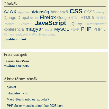
Címkék
CSS
AJAX
biztonság
böngésző
CSS3
Apache
design
Firefox
Django
Drupal
Google
HTML 5
felület
HTML
HTML5
JavaScript
jQuery
Internet Explorer
keretrendszer
magyar
PHP
MySQL
konferencia
PHP 5
mobil
PEAR
Python
rendezvény
WordPress
Zend
további címkék
Friss csiripek
Csiripek betöltése…
további csiripek»
Aktív fórum témák
ajánlat
hibadetektív.hu
Miért létezik még ez az oldal?
PHPMailer mauális telepítése 2025-ben