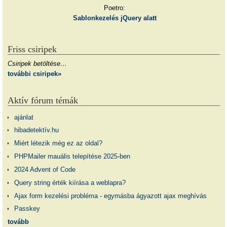
Poetro:
Sablonkezelés jQuery alatt
Friss csiripek
Csiripek betöltése…
további csiripek»
Aktív fórum témák
ajánlat
hibadetektív.hu
Miért létezik még ez az oldal?
PHPMailer mauális telepítése 2025-ben
2024 Advent of Code
Query string érték kiírása a weblapra?
Ajax form kezelési probléma - egymásba ágyazott ajax meghívás
Passkey
tovább