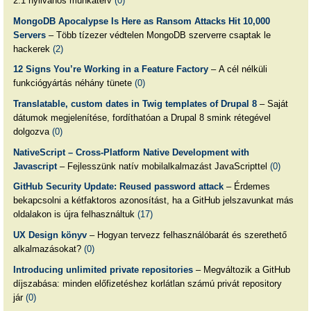
2.1 nyilvános munkaterv
(0)
MongoDB Apocalypse Is Here as Ransom Attacks Hit 10,000
Servers
– Több tízezer védtelen MongoDB szerverre csaptak le
hackerek
(2)
12 Signs You’re Working in a Feature Factory
– A cél nélküli
funkciógyártás néhány tünete
(0)
Translatable, custom dates in Twig templates of Drupal 8
– Saját
dátumok megjelenítése, fordíthatóan a Drupal 8 smink rétegével
dolgozva
(0)
NativeScript – Cross-Platform Native Development with
Javascript
– Fejlesszünk natív mobilalkalmazást JavaScripttel
(0)
GitHub Security Update: Reused password attack
– Érdemes
bekapcsolni a kétfaktoros azonosítást, ha a GitHub jelszavunkat más
oldalakon is újra felhasználtuk
(17)
UX Design könyv
– Hogyan tervezz felhasználóbarát és szerethető
alkalmazásokat?
(0)
Introducing unlimited private repositories
– Megváltozik a GitHub
díjszabása: minden előfizetéshez korlátlan számú privát repository
jár
(0)