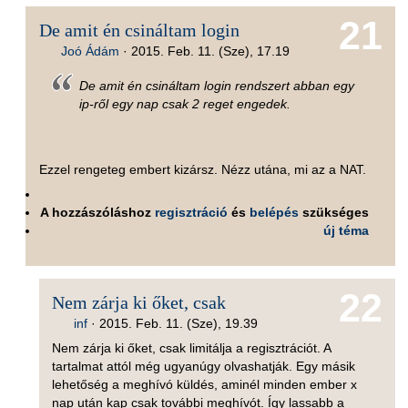
21
De amit én csináltam login
Joó Ádám
·
2015. Feb. 11. (Sze), 17.19
De amit én csináltam login rendszert abban egy
ip-ről egy nap csak 2 reget engedek.
Ezzel rengeteg embert kizársz. Nézz utána, mi az a NAT.
A hozzászóláshoz
regisztráció
és
belépés
szükséges
új téma
22
Nem zárja ki őket, csak
inf
·
2015. Feb. 11. (Sze), 19.39
Nem zárja ki őket, csak limitálja a regisztrációt. A
tartalmat attól még ugyanúgy olvashatják. Egy másik
lehetőség a meghívó küldés, aminél minden ember x
nap után kap csak további meghívót. Így lassabb a