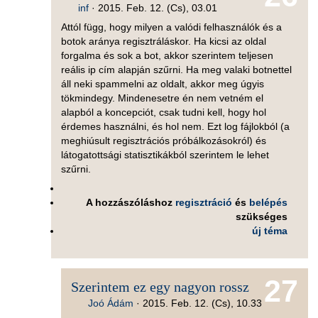
inf
·
2015. Feb. 12. (Cs), 03.01
Attól függ, hogy milyen a valódi felhasználók és a
botok aránya regisztráláskor. Ha kicsi az oldal
forgalma és sok a bot, akkor szerintem teljesen
reális ip cím alapján szűrni. Ha meg valaki botnettel
áll neki spammelni az oldalt, akkor meg úgyis
tökmindegy. Mindenesetre én nem vetném el
alapból a koncepciót, csak tudni kell, hogy hol
érdemes használni, és hol nem. Ezt log fájlokból (a
meghiúsult regisztrációs próbálkozásokról) és
látogatottsági statisztikákból szerintem le lehet
szűrni.
A hozzászóláshoz
regisztráció
és
belépés
szükséges
új téma
27
Szerintem ez egy nagyon rossz
Joó Ádám
·
2015. Feb. 12. (Cs), 10.33