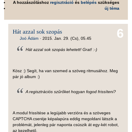
A hozzászóláshoz
regisztráció
és
belépés
szükséges
új téma
6
Hát azzal sok szopás
Joó Ádám
·
2015. Jan. 29. (Cs), 05.45
Hát azzal sok szopás lehetett! Grat! :-)
Kösz :) Segít, ha van szemed a szöveg ritmusához. Meg
pár jó album :)
A regisztrációs szűrőket hogyan fogod frissíteni?
A modul frissítése a legújabb verzióra és a szöveges
CAPTCHA cseréje képalapúra eddig megoldani látszik a
problémát, jelenleg pár naponta csúszik át egy-két robot,
az kezelhető.