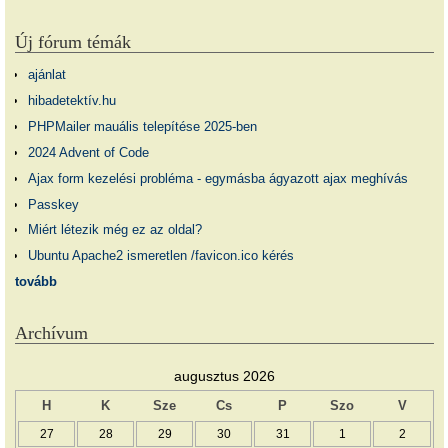
Új fórum témák
ajánlat
hibadetektív.hu
PHPMailer mauális telepítése 2025-ben
2024 Advent of Code
Ajax form kezelési probléma - egymásba ágyazott ajax meghívás
Passkey
Miért létezik még ez az oldal?
Ubuntu Apache2 ismeretlen /favicon.ico kérés
tovább
Archívum
augusztus 2026
H
K
Sze
Cs
P
Szo
V
27
28
29
30
31
1
2