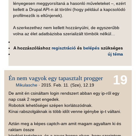
lényegesen meggyorsítaná a hasonló műveleteket –, ezért
kellett a Drupal API-n át törölni (hogy például a kapcsolódó
profilmezők is eltűnjenek).
A szerkezethez nem kellett hozzányúlni, de egyszerűbb
volna az élet adatbázisba szerializált tömbök nélkül…
A hozzászóláshoz
regisztráció
és
belépés
szükséges
új téma
19
Én nem vagyok egy tapasztalt progger
Mikulasche
·
2015. Feb. 11. (Sze), 12.19
De amit én csináltam login rendszert abban egy ip-ről egy
nap csak 2 reget engedek.
Robotok lehetőségei szépen korlátozódnak.
Kínai rabszolgáknak is több időt venne igénybe ip-t váltani.
Aztán meg a képes captch-am amit magam agyaltam ki és
raktam össze
kérdést tartalmaz, és a zavar benne olyan, hogy szerintem