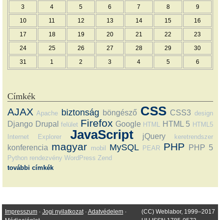
3
4
5
6
7
8
9
10
11
12
13
14
15
16
17
18
19
20
21
22
23
24
25
26
27
28
29
30
31
1
2
3
4
5
6
Címkék
CSS
AJAX
biztonság
böngésző
CSS3
Apache
design
Firefox
Django
Drupal
Google
HTML 5
felület
HTML
HTML5
JavaScript
jQuery
Internet Explorer
keretrendszer
magyar
PHP
MySQL
konferencia
PHP 5
mobil
PEAR
Python
rendezvény
WordPress
Zend
további címkék
Impresszum
·
Jogi nyilatkozat
·
Adatvédelem
·
(CC) Weblabor, 1999–2017