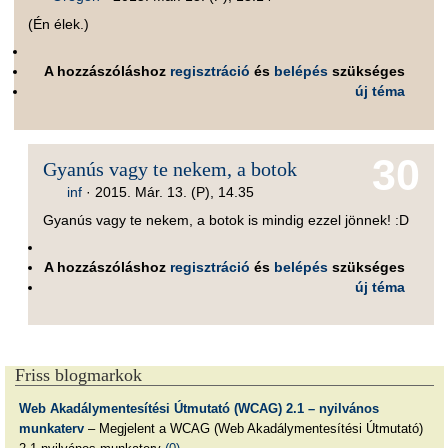
(Én élek.)
A hozzászóláshoz
regisztráció
és
belépés
szükséges
új téma
30
Gyanús vagy te nekem, a botok
inf
·
2015. Már. 13. (P), 14.35
Gyanús vagy te nekem, a botok is mindig ezzel jönnek! :D
A hozzászóláshoz
regisztráció
és
belépés
szükséges
új téma
Friss blogmarkok
Web Akadálymentesítési Útmutató (WCAG) 2.1 – nyilvános
munkaterv
– Megjelent a WCAG (Web Akadálymentesítési Útmutató)