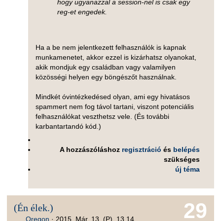
hogy ugyanazzal a session-nel is csak egy
reg-et engedek.
Ha a be nem jelentkezett felhasználók is kapnak
munkamenetet, akkor ezzel is kizárhatsz olyanokat,
akik mondjuk egy családban vagy valamilyen
közösségi helyen egy böngészőt használnak.
Mindkét óvintézkedésed olyan, ami egy hivatásos
spammert nem fog távol tartani, viszont potenciális
felhasználókat veszthetsz vele. (És további
karbantartandó kód.)
A hozzászóláshoz
regisztráció
és
belépés
szükséges
új téma
29
(Én élek.)
Oregon
·
2015. Már. 13. (P), 13.14