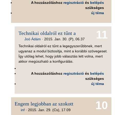
A hozzászóláshoz
regisztráció
és
belépés
szükséges
új téma
11
Technikai oldalról ez tűnt a
Joó Ádám
·
2015. Jan. 30. (P), 06.37
Technikai oldalról ez tűnt a legegyszerűbbnek, mert
ugyanaz a modul biztosítja, mint a korábbi szövegeset.
Így utólag lehet, hogy jobb választás lett volna, mert
akkor megúszható a konfigurálás.
A hozzászóláshoz
regisztráció
és
belépés
szükséges
új téma
10
Engem legjobban az szokott
inf
·
2015. Jan. 29. (Cs), 17.09