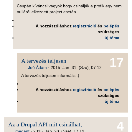
Csupán kíváncsi vagyok hogy csinálják a profik egy nem
nulláról elkezdett project esetén..
A hozzászóláshoz
regisztráció
és
belépés
szükséges
új téma
17
A tervezés teljesen
Joó Ádám
·
2015. Jan. 31. (Szo), 07.12
A tervezés teljesen informális :)
A hozzászóláshoz
regisztráció
és
belépés
szükséges
új téma
4
Az a Drupal API mit csinálhat,
megant
·
2015. Jan. 28. (Sze), 17.19