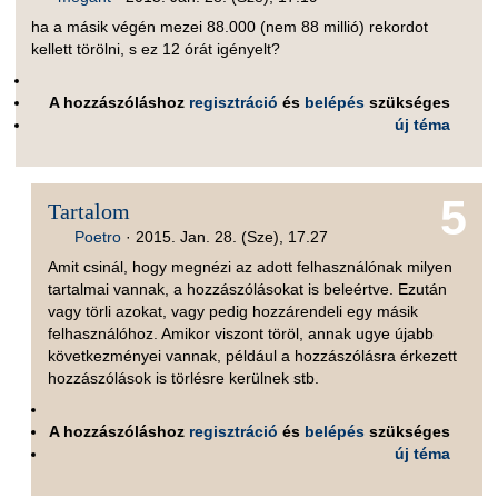
ha a másik végén mezei 88.000 (nem 88 millió) rekordot
kellett törölni, s ez 12 órát igényelt?
A hozzászóláshoz
regisztráció
és
belépés
szükséges
új téma
5
Tartalom
Poetro
·
2015. Jan. 28. (Sze), 17.27
Amit csinál, hogy megnézi az adott felhasználónak milyen
tartalmai vannak, a hozzászólásokat is beleértve. Ezután
vagy törli azokat, vagy pedig hozzárendeli egy másik
felhasználóhoz. Amikor viszont töröl, annak ugye újabb
következményei vannak, például a hozzászólásra érkezett
hozzászólások is törlésre kerülnek stb.
A hozzászóláshoz
regisztráció
és
belépés
szükséges
új téma