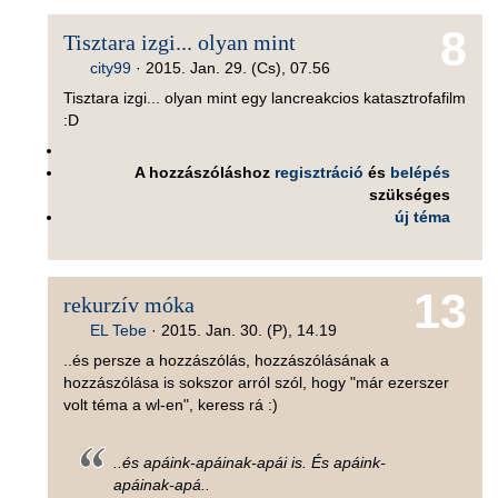
8
Tisztara izgi... olyan mint
city99
·
2015. Jan. 29. (Cs), 07.56
Tisztara izgi... olyan mint egy lancreakcios katasztrofafilm
:D
A hozzászóláshoz
regisztráció
és
belépés
szükséges
új téma
13
rekurzív móka
EL Tebe
·
2015. Jan. 30. (P), 14.19
..és persze a hozzászólás, hozzászólásának a
hozzászólása is sokszor arról szól, hogy "már ezerszer
volt téma a wl-en", keress rá :)
..és apáink-apáinak-apái is. És apáink-
apáinak-apá..