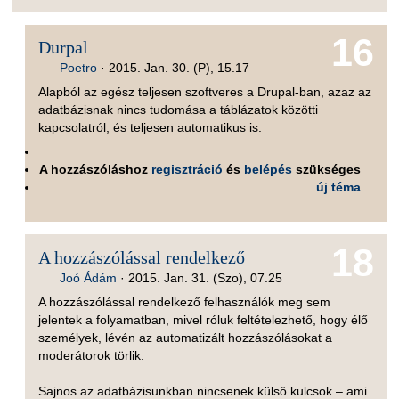
16
Durpal
Poetro
·
2015. Jan. 30. (P), 15.17
Alapból az egész teljesen szoftveres a Drupal-ban, azaz az
adatbázisnak nincs tudomása a táblázatok közötti
kapcsolatról, és teljesen automatikus is.
A hozzászóláshoz
regisztráció
és
belépés
szükséges
új téma
18
A hozzászólással rendelkező
Joó Ádám
·
2015. Jan. 31. (Szo), 07.25
A hozzászólással rendelkező felhasználók meg sem
jelentek a folyamatban, mivel róluk feltételezhető, hogy élő
személyek, lévén az automatizált hozzászólásokat a
moderátorok törlik.
Sajnos az adatbázisunkban nincsenek külső kulcsok – ami