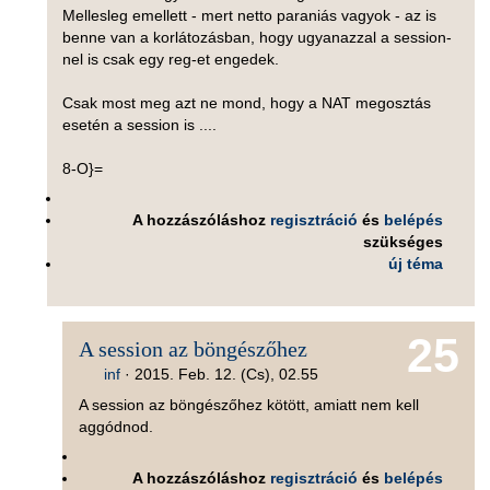
Mellesleg emellett - mert netto paraniás vagyok - az is
benne van a korlátozásban, hogy ugyanazzal a session-
nel is csak egy reg-et engedek.
Csak most meg azt ne mond, hogy a NAT megosztás
esetén a session is ....
8-O}=
A hozzászóláshoz
regisztráció
és
belépés
szükséges
új téma
25
A session az böngészőhez
inf
·
2015. Feb. 12. (Cs), 02.55
A session az böngészőhez kötött, amiatt nem kell
aggódnod.
A hozzászóláshoz
regisztráció
és
belépés