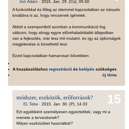
Joó Ádám
·
2015. Jan. 29. (Cs), 05.50
A funkciókkal és főleg az ütemmel kapcsolatban az irányelv
továbbra is az, hogy nincsenek ígéretek.
Abból a szempontból azonban a kommunikáció fog
változni, hogy ahogy egyre előrehaladottabb állapotban
van a fejlesztés, már lesz mit mutatni, és így az újdonságok
megjelenése is követhető lesz.
Ezzel kapcsolatban hamarosan bővebben.
A hozzászóláshoz
regisztráció
és
belépés
szükséges
új téma
15
módszer, eszközök, erőforrások?
EL Tebe
·
2015. Jan. 30. (P), 14.33
Ezt egyébként személyesen egyeztetitek, vagy mi a
menete a tervezésnek?
Milyen eszközöket használtok?