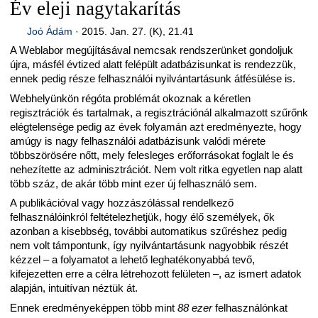
Év eleji nagytakarítás
Joó Ádám
·
2015. Jan. 27. (K), 21.41
A Weblabor megújításával nemcsak rendszerünket gondoljuk
újra, másfél évtized alatt felépült adatbázisunkat is rendezzük,
ennek pedig része felhasználói nyilvántartásunk átfésülése is.
Webhelyünkön régóta problémát okoznak a kéretlen
regisztrációk és tartalmak, a regisztrációnál alkalmazott szűrőnk
elégtelensége pedig az évek folyamán azt eredményezte, hogy
amúgy is nagy felhasználói adatbázisunk valódi mérete
többszörösére nőtt, mely felesleges erőforrásokat foglalt le és
nehezítette az adminisztrációt. Nem volt ritka egyetlen nap alatt
több száz, de akár több mint ezer új felhasználó sem.
A publikációval vagy hozzászólással rendelkező
felhasználóinkról feltételezhetjük, hogy élő személyek, ők
azonban a kisebbség, további automatikus szűréshez pedig
nem volt támpontunk, így nyilvántartásunk nagyobbik részét
kézzel – a folyamatot a lehető leghatékonyabbá tevő,
kifejezetten erre a célra létrehozott felületen –, az ismert adatok
alapján, intuitívan néztük át.
Ennek eredményeképpen több mint
88 ezer
felhasználónkat