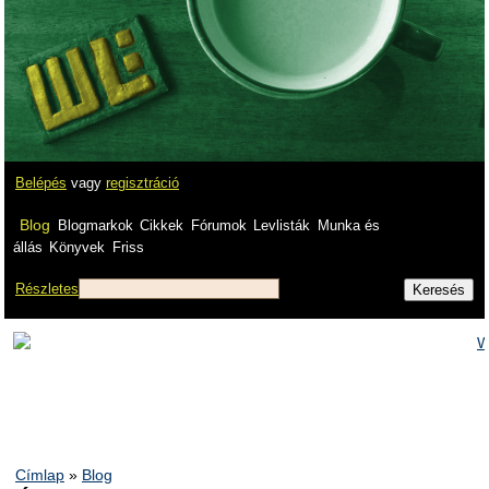
Belépés
vagy
regisztráció
Blog
Blogmarkok
Cikkek
Fórumok
Levlisták
Munka és
állás
Könyvek
Friss
Részletes
Címlap
»
Blog