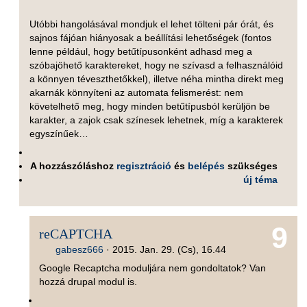
Utóbbi hangolásával mondjuk el lehet tölteni pár órát, és
sajnos fájóan hiányosak a beállítási lehetőségek (fontos
lenne például, hogy betűtípusonként adhasd meg a
szóbajöhető karaktereket, hogy ne szívasd a felhasználóid
a könnyen téveszthetőkkel), illetve néha mintha direkt meg
akarnák könnyíteni az automata felismerést: nem
követelhető meg, hogy minden betűtípusból kerüljön be
karakter, a zajok csak színesek lehetnek, míg a karakterek
egyszínűek…
A hozzászóláshoz
regisztráció
és
belépés
szükséges
új téma
9
reCAPTCHA
gabesz666
·
2015. Jan. 29. (Cs), 16.44
Google Recaptcha moduljára nem gondoltatok? Van
hozzá drupal modul is.