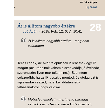
szükséges
új téma
28
Át is állítom nagyobb értékre
Joó Ádám
·
2015. Feb. 12. (Cs), 10.41
Át is állítom nagyobb értékre - meg nem
szüntetem.
Teljes cégek, de akár települések is lehetnek egy IP
mögött (az utóbbinak voltam elszenvedője jó évtizede,
szerencsére ilyen már talán nincs). Szerintem
célszerűbb, ha az IP-t csak elmented, és utólag ezt is
figyelembe veszed, ha el kell dönteni egy
felhasználóról, hogy valós-e.
Mellesleg emellett - mert netto paraniás
vagyok - az is benne van a korlátozásban,