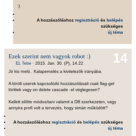
:)
A hozzászóláshoz
regisztráció
és
belépés
szükséges
új téma
14
Ezek szerint nem vagyok robot :)
EL Tebe
·
2015. Jan. 30. (P), 14.22
Jó kis meló.. Kalapemelés a kivitelezők irányába.
A törölt userek kapcsolódó hozzászólásait csak flag-gel
törlitek vagy on delete cascade -el véglegesen?
Kellett előtte módosítani valamit a DB szerkezeten, vagy
annyira profi volt a tervezés, hogy simán működött?
A hozzászóláshoz
regisztráció
és
belépés
szükséges
új téma