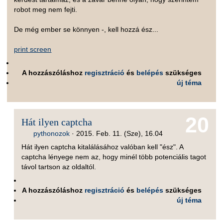
robot meg nem fejti.
De még ember se könnyen -, kell hozzá ész...
print screen
A hozzászóláshoz
regisztráció
és
belépés
szükséges
új téma
20
Hát ilyen captcha
pythonozok
·
2015. Feb. 11. (Sze), 16.04
Hát ilyen captcha kitalálásához valóban kell "ész". A
captcha lényege nem az, hogy minél több potenciális tagot
távol tartson az oldaltól.
A hozzászóláshoz
regisztráció
és
belépés
szükséges
új téma