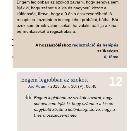
Engem legjobban az szokott zavarni, hogy sehova sem
írják ki, hogy számít e a kis és nagybetű között a
különbség, illetve, hogy a 0 és o összecserélhető. A
recaptcha-t szerintem is meg lehet próbálni, hátha. Bár
ezek sem érnek valami sokat, ha valaki ráállítja a kínai
bérmunkásokat a regisztrálásra.
A hozzászóláshoz
regisztráció
és
belépés
szükséges
új téma
12
Engem legjobban az szokott
Joó Ádám
·
2015. Jan. 30. (P), 06.45
Engem legjobban az szokott zavarni, hogy
sehova sem írják ki, hogy számít e a kis és
nagybetű között a különbség, illetve, hogy a
0 és o összecserélhető.