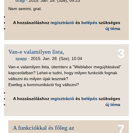
dragi
·
2015. Jan. 28. (Sze), 09.23
Nem semmi, grat.
A hozzászóláshoz
regisztráció
és
belépés
szükséges
új téma
3
Van-e valamilyen lista,
spapp
·
2015. Jan. 28. (Sze), 10.04
Van-e valamilyen lista, ütemterv a "Weblabor megújításával"
kapcsolatban? Lehet-e tudni, hogy milyen funkciók fognak
változni és milyen újak lesznek?
Esetleg a kommunikáció fog változni?
A hozzászóláshoz
regisztráció
és
belépés
szükséges
új téma
7
A funkciókkal és főleg az