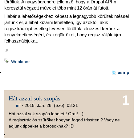
töröltük. A nagyságrendre jellemző, hogy a Drupal API-n
keresztül végzett művelet több mint 12 órán át futott.
Habár a lehetőségekhez képest a legnagyobb körültekintéssel
jártunk el, a hibát kizárni lehetetlen, így azoktól, akik
regisztrációját esetleg tévesen töröltük, elnézést kérünk a
kényelmetlenségért, és kérjük őket, hogy regisztrálják újra
felhasználójukat.
■
Weblabor
csirip
1
Hát azzal sok szopás
inf
·
2015. Jan. 28. (Sze), 03.21
Hát azzal sok szopás lehetett! Grat! :-)
A regisztrációs szűrőket hogyan fogod frissíteni? Vagy ne
adjunk tippeket a botosoknak? :D