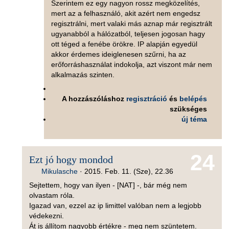
Szerintem ez egy nagyon rossz megközelítés,
mert az a felhasználó, akit azért nem engedsz
regisztrálni, mert valaki más aznap már regisztrált
ugyanabból a hálózatból, teljesen jogosan hagy
ott téged a fenébe örökre. IP alapján egyedül
akkor érdemes ideiglenesen szűrni, ha az
erőforráshasználat indokolja, azt viszont már nem
alkalmazás szinten.
A hozzászóláshoz
regisztráció
és
belépés
szükséges
új téma
24
Ezt jó hogy mondod
Mikulasche
·
2015. Feb. 11. (Sze), 22.36
Sejtettem, hogy van ilyen - [NAT] -, bár még nem
olvastam róla.
Igazad van, ezzel az ip limittel valóban nem a legjobb
védekezni.
Át is állítom nagyobb értékre - meg nem szüntetem.