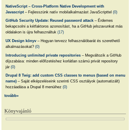
NativeScript – Cross-Platform Native Development with
Javascript
– Fejlesszünk natív mobilalkalmazást JavaScripttel
(0)
GitHub Security Update: Reused password attack
– Érdemes
bekapcsolni a kétfaktoros azonosítást, ha a GitHub jelszavunkat más
oldalakon is újra felhasználtuk
(17)
UX Design könyv
– Hogyan tervezz felhasználóbarát és szerethető
alkalmazásokat?
(0)
Introducing unlimited private repositories
– Megváltozik a GitHub
díjszabása: minden előfizetéshez korlátlan számú privát repository
jár
(0)
Drupal 8 Twig: add custom CSS classes to menus (based on menu
name)
– Saját elképzeléseink szerinti CSS osztályok (automatizált)
hozzáadása a Drupal 8 menüihez
(0)
tovább»
Könyvajánló