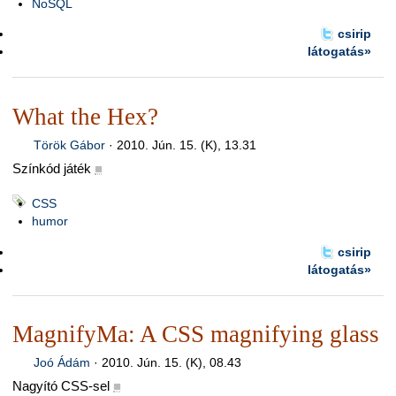
NoSQL
csirip
látogatás»
What the Hex?
Török Gábor
·
2010. Jún. 15. (K), 13.31
Színkód játék
■
CSS
humor
csirip
látogatás»
MagnifyMa: A CSS magnifying glass
Joó Ádám
·
2010. Jún. 15. (K), 08.43
Nagyító CSS-sel
■