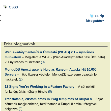
CSS3
csirip
látogatás»
Friss blogmarkok
Web Akadálymentesítési Útmutató (WCAG) 2.1 – nyilvános
munkaterv
– Megjelent a WCAG (Web Akadálymentesítési Útmutató)
2.1 nyilvános munkaterv
(0)
MongoDB Apocalypse Is Here as Ransom Attacks Hit 10,000
Servers
– Több tízezer védtelen MongoDB szerverre csaptak le
hackerek
(2)
12 Signs You’re Working in a Feature Factory
– A cél nélküli
funkciógyártás néhány tünete
(0)
Translatable, custom dates in Twig templates of Drupal 8
– Saját
dátumok megjelenítése, fordíthatóan a Drupal 8 smink rétegével
dolgozva
(0)