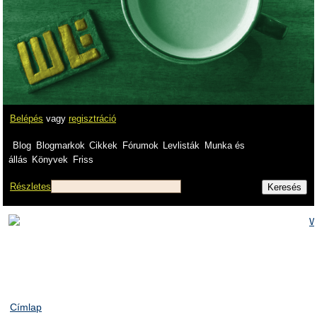
Belépés
vagy
regisztráció
Blog
Blogmarkok
Cikkek
Fórumok
Levlisták
Munka és
állás
Könyvek
Friss
Részletes
Címlap