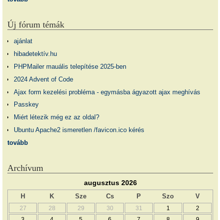
Új fórum témák
ajánlat
hibadetektív.hu
PHPMailer mauális telepítése 2025-ben
2024 Advent of Code
Ajax form kezelési probléma - egymásba ágyazott ajax meghívás
Passkey
Miért létezik még ez az oldal?
Ubuntu Apache2 ismeretlen /favicon.ico kérés
tovább
Archívum
augusztus 2026
H
K
Sze
Cs
P
Szo
V
27
28
29
30
31
1
2
3
4
5
6
7
8
9