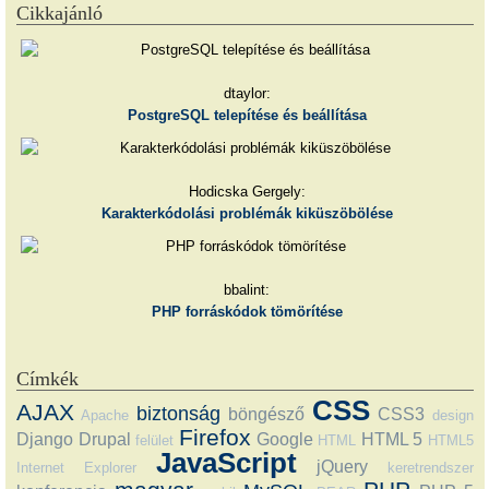
Cikkajánló
dtaylor:
PostgreSQL telepítése és beállítása
Hodicska Gergely:
Karakterkódolási problémák kiküszöbölése
bbalint:
PHP forráskódok tömörítése
Címkék
CSS
AJAX
biztonság
böngésző
CSS3
Apache
design
Firefox
Django
Drupal
Google
HTML 5
felület
HTML
HTML5
JavaScript
jQuery
Internet Explorer
keretrendszer