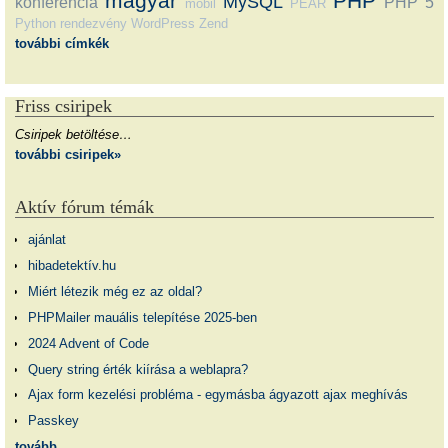
magyar
PHP
MySQL
konferencia
PHP 5
mobil
PEAR
Python
rendezvény
WordPress
Zend
további címkék
Friss csiripek
Csiripek betöltése…
további csiripek»
Aktív fórum témák
ajánlat
hibadetektív.hu
Miért létezik még ez az oldal?
PHPMailer mauális telepítése 2025-ben
2024 Advent of Code
Query string érték kiírása a weblapra?
Ajax form kezelési probléma - egymásba ágyazott ajax meghívás
Passkey
tovább