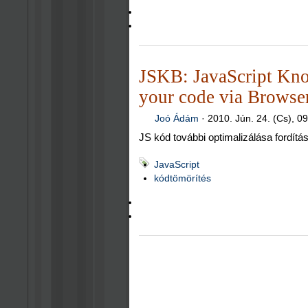
JSKB: JavaScript Kno
your code via Browse
Joó Ádám
·
2010. Jún. 24. (Cs), 0
JS kód további optimalizálása fordítá
JavaScript
kódtömörítés