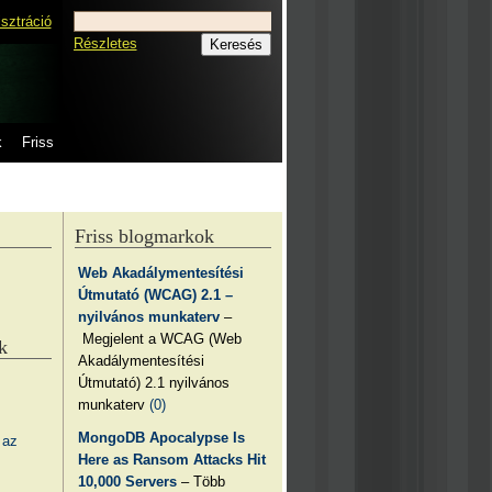
isztráció
Részletes
k
Friss
Friss blogmarkok
Web Akadálymentesítési
Útmutató (WCAG) 2.1 –
nyilvános munkaterv
–
Megjelent a WCAG (Web
k
Akadálymentesítési
Útmutató) 2.1 nyilvános
munkaterv
(0)
MongoDB Apocalypse Is
 az
Here as Ransom Attacks Hit
10,000 Servers
– Több