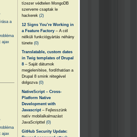
tízezer védtelen MongoDB
szerverre csaptak le
e
hackerek
(2)
írása a
12 Signs You’re Working in
a Feature Factory
– A cél
probléma
nélküli funkciógyártás néhány
 ajax
tünete
(0)
Translatable, custom dates
in Twig templates of Drupal
8
– Saját dátumok
megjelenítése, fordíthatóan a
Drupal 8 smink rétegével
dolgozva
(0)
NativeScript – Cross-
Platform Native
Development with
Javascript
– Fejlesszünk
natív mobilalkalmazást
e
JavaScripttel
(0)
probléma
GitHub Security Update:
 ajax