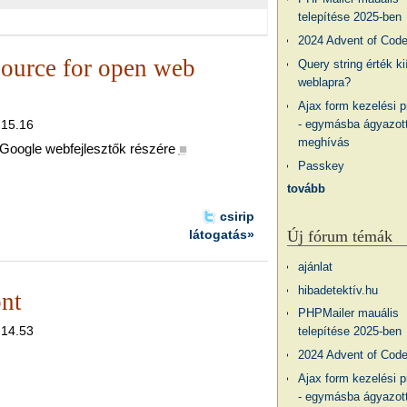
telepítése 2025-ben
2024 Advent of Cod
ource for open web
Query string érték ki
weblapra?
Ajax form kezelési 
- egymásba ágyazott
 15.16
meghívás
a Google webfejlesztők részére
■
Passkey
tovább
csirip
Új fórum témák
látogatás»
ajánlat
hibadetektív.hu
ont
PHPMailer mauális
 14.53
telepítése 2025-ben
2024 Advent of Cod
Ajax form kezelési 
- egymásba ágyazott