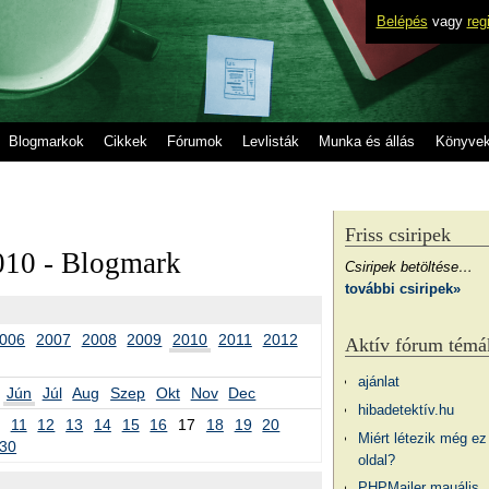
Belépés
vagy
reg
Blogmarkok
Cikkek
Fórumok
Levlisták
Munka és állás
Könyve
Friss csiripek
010 - Blogmark
Csiripek betöltése…
további csiripek»
006
2007
2008
2009
2010
2011
2012
Aktív fórum témá
ajánlat
Jún
Júl
Aug
Szep
Okt
Nov
Dec
hibadetektív.hu
11
12
13
14
15
16
17
18
19
20
Miért létezik még ez
30
oldal?
PHPMailer mauális