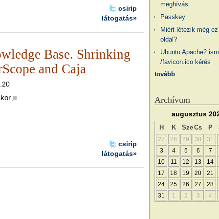
meghívás
csirip
Passkey
látogatás»
Miért létezik még ez
oldal?
wledge Base. Shrinking
Ubuntu Apache2 ism
/favicon.ico kérés
rScope and Caja
tovább
9.20
skor
■
Archívum
augusztus 20
H
K
Sze
Cs
P
27
28
29
30
31
csirip
3
4
5
6
7
látogatás»
10
11
12
13
14
17
18
19
20
21
24
25
26
27
28
31
1
2
3
4