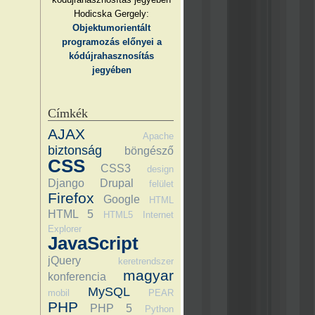
Hodicska Gergely:
Objektumorientált
programozás előnyei a
kódújrahasznosítás
jegyében
Címkék
AJAX
Apache
biztonság
böngésző
CSS
CSS3
design
Django
Drupal
felület
Firefox
Google
HTML
HTML 5
HTML5
Internet
Explorer
JavaScript
jQuery
keretrendszer
magyar
konferencia
MySQL
mobil
PEAR
PHP
PHP 5
Python