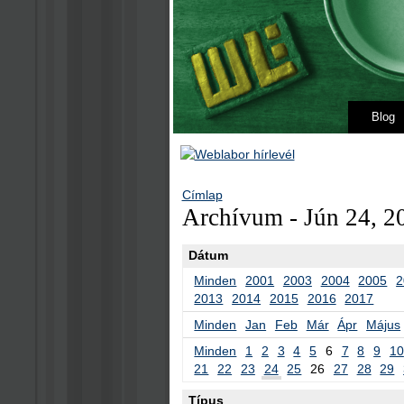
Blog
Címlap
Archívum - Jún 24, 2
Dátum
Minden
2001
2003
2004
2005
2
2013
2014
2015
2016
2017
Minden
Jan
Feb
Már
Ápr
Május
Minden
1
2
3
4
5
6
7
8
9
10
21
22
23
24
25
26
27
28
29
Típus