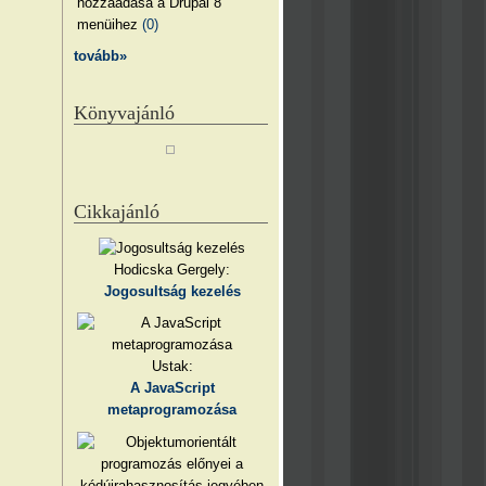
hozzáadása a Drupal 8
menüihez
(0)
tovább»
Könyvajánló
Cikkajánló
Hodicska Gergely:
Jogosultság kezelés
Ustak:
A JavaScript
metaprogramozása