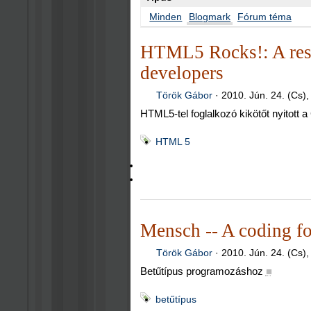
Minden
Blogmark
Fórum téma
HTML5 Rocks!: A res
developers
Török Gábor
·
2010. Jún. 24. (Cs),
HTML5-tel foglalkozó kikötőt nyitott 
HTML 5
Mensch -- A coding f
Török Gábor
·
2010. Jún. 24. (Cs),
Betűtípus programozáshoz
■
betűtípus