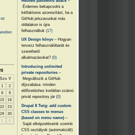
Reused password attack
–
Érdemes bekapcsolni a
kétfaktoros azonosítást, ha a
 az
GitHub jelszavunkat más
oldalakon is újra
felhasználtuk
(17)
eretlen
UX Design könyv
– Hogyan
tervezz felhasználóbarát és
szerethető
alkalmazásokat?
(0)
Introducing unlimited
26
private repositories
–
Megváltozik a GitHub
Szo
V
díjszabása: minden
1
2
előfizetéshez korlátlan számú
8
9
privát repository jár
(0)
15
16
Drupal 8 Twig: add custom
22
23
CSS classes to menus
29
30
(based on menu name)
–
5
6
Saját elképzeléseink szerinti
CSS osztályok (automatizált)