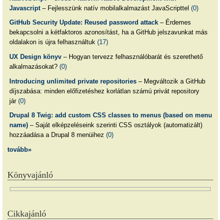
Javascript
– Fejlesszünk natív mobilalkalmazást JavaScripttel
(0)
GitHub Security Update: Reused password attack
– Érdemes
bekapcsolni a kétfaktoros azonosítást, ha a GitHub jelszavunkat más
oldalakon is újra felhasználtuk
(17)
UX Design könyv
– Hogyan tervezz felhasználóbarát és szerethető
alkalmazásokat?
(0)
Introducing unlimited private repositories
– Megváltozik a GitHub
díjszabása: minden előfizetéshez korlátlan számú privát repository
jár
(0)
Drupal 8 Twig: add custom CSS classes to menus (based on menu
name)
– Saját elképzeléseink szerinti CSS osztályok (automatizált)
hozzáadása a Drupal 8 menüihez
(0)
tovább»
Könyvajánló
Cikkajánló