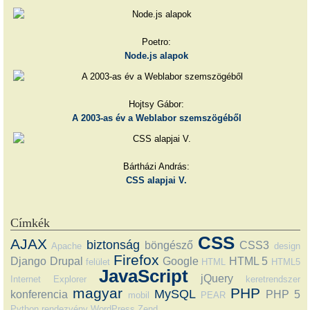
Poetro:
Node.js alapok
Hojtsy Gábor:
A 2003-as év a Weblabor szemszögéből
Bártházi András:
CSS alapjai V.
Címkék
CSS
AJAX
biztonság
böngésző
CSS3
Apache
design
Firefox
Django
Drupal
Google
HTML 5
felület
HTML
HTML5
JavaScript
jQuery
Internet Explorer
keretrendszer
magyar
PHP
MySQL
konferencia
PHP 5
mobil
PEAR
Python
rendezvény
WordPress
Zend