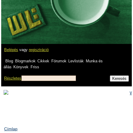
Belépés
vagy
regisztráció
Blog
Blogmarkok
Cikkek
Fórumok
Levlisták
Munka és
állás
Könyvek
Friss
Részletes
Címlap