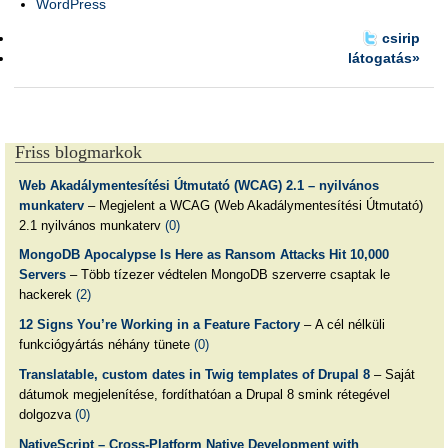
WordPress
csirip
látogatás»
Friss blogmarkok
Web Akadálymentesítési Útmutató (WCAG) 2.1 – nyilvános
munkaterv
– Megjelent a WCAG (Web Akadálymentesítési Útmutató)
2.1 nyilvános munkaterv
(0)
MongoDB Apocalypse Is Here as Ransom Attacks Hit 10,000
Servers
– Több tízezer védtelen MongoDB szerverre csaptak le
hackerek
(2)
12 Signs You’re Working in a Feature Factory
– A cél nélküli
funkciógyártás néhány tünete
(0)
Translatable, custom dates in Twig templates of Drupal 8
– Saját
dátumok megjelenítése, fordíthatóan a Drupal 8 smink rétegével
dolgozva
(0)
NativeScript – Cross-Platform Native Development with