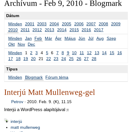
Archívum - Feb 9, 2010 - Blogmark
Dátum
Minden
2001
2003
2004
2005
2006
2007
2008
2009
2010
2011
2012
2013
2014
2015
2016
2017
Minden
Jan
Feb
Már
Ápr
Május
Jún
Júl
Aug
Szep
Okt
Nov
Dec
Minden
1
2
3
4
5
6
7
8
9
10
11
12
13
14
15
16
17
18
19
20
21
22
23
24
25
26
27
28
Típus
Minden
Blogmark
Fórum téma
Interjú Matt Mullenweg-gel
Petrov
·
2010. Feb. 9. (K), 11.15
Interjú a WordPress alapítójával
■
interjú
matt mullenweg