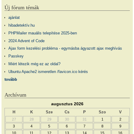
Új fórum témák
ajánlat
hibadetektív.hu
PHPMailer mauális telepítése 2025-ben
2024 Advent of Code
Ajax form kezelési probléma - egymásba ágyazott ajax meghívás
Passkey
Miért létezik még ez az oldal?
Ubuntu Apache2 ismeretlen /favicon.ico kérés
tovább
Archívum
augusztus 2026
H
K
Sze
Cs
P
Szo
V
27
28
29
30
31
1
2
3
4
5
6
7
8
9
10
11
12
13
14
15
16