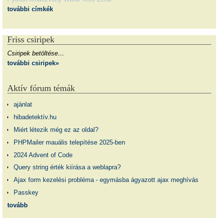
további címkék
Friss csiripek
Csiripek betöltése…
további csiripek»
Aktív fórum témák
ajánlat
hibadetektív.hu
Miért létezik még ez az oldal?
PHPMailer mauális telepítése 2025-ben
2024 Advent of Code
Query string érték kiírása a weblapra?
Ajax form kezelési probléma - egymásba ágyazott ajax meghívás
Passkey
tovább