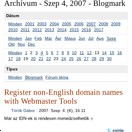
Archívum - Szep 4, 2007 - Blogmark
Dátum
Minden
2001
2003
2004
2005
2006
2007
2008
2009
2010
2011
2012
2013
2014
2015
2016
2017
Minden
Jan
Feb
Már
Ápr
Május
Jún
Júl
Aug
Szep
Okt
Nov
Dec
Minden
1
2
3
4
5
6
7
8
9
10
11
12
13
14
15
16
17
18
19
20
21
22
23
24
25
26
27
28
29
30
Típus
Minden
Blogmark
Fórum téma
Register non-English domain names
with Webmaster Tools
Török Gábor
·
2007. Szep. 4. (K), 16.11
Már az IDN-ek is rendesen menedzselhetők
■
csirip