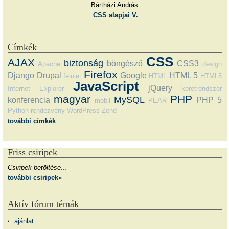
Bártházi András:
CSS alapjai V.
Címkék
CSS
AJAX
biztonság
böngésző
CSS3
Apache
design
Firefox
Django
Drupal
Google
HTML 5
felület
HTML
HTML5
JavaScript
jQuery
Internet Explorer
keretrendszer
magyar
PHP
MySQL
konferencia
PHP 5
mobil
PEAR
Python
rendezvény
WordPress
Zend
további címkék
Friss csiripek
Csiripek betöltése…
további csiripek»
Aktív fórum témák
ajánlat