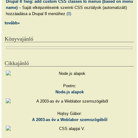
Drupal 8 Twig: add custom CSS classes to menus (based on menu
name)
– Saját elképzeléseink szerinti CSS osztályok (automatizált)
hozzáadása a Drupal 8 menüihez
(0)
tovább»
Könyvajánló
Cikkajánló
Poetro:
Node.js alapok
Hojtsy Gábor:
A 2003-as év a Weblabor szemszögéből