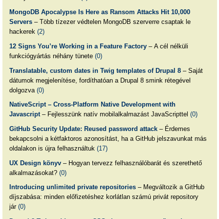
MongoDB Apocalypse Is Here as Ransom Attacks Hit 10,000
Servers
– Több tízezer védtelen MongoDB szerverre csaptak le
hackerek
(2)
12 Signs You’re Working in a Feature Factory
– A cél nélküli
funkciógyártás néhány tünete
(0)
Translatable, custom dates in Twig templates of Drupal 8
– Saját
dátumok megjelenítése, fordíthatóan a Drupal 8 smink rétegével
dolgozva
(0)
NativeScript – Cross-Platform Native Development with
Javascript
– Fejlesszünk natív mobilalkalmazást JavaScripttel
(0)
GitHub Security Update: Reused password attack
– Érdemes
bekapcsolni a kétfaktoros azonosítást, ha a GitHub jelszavunkat más
oldalakon is újra felhasználtuk
(17)
UX Design könyv
– Hogyan tervezz felhasználóbarát és szerethető
alkalmazásokat?
(0)
Introducing unlimited private repositories
– Megváltozik a GitHub
díjszabása: minden előfizetéshez korlátlan számú privát repository
jár
(0)