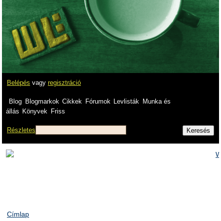
Belépés
vagy
regisztráció
Blog
Blogmarkok
Cikkek
Fórumok
Levlisták
Munka és
állás
Könyvek
Friss
Részletes
Címlap