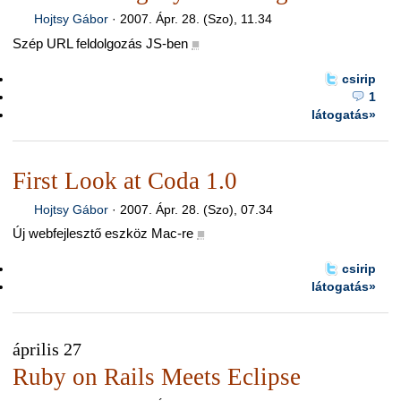
Hojtsy Gábor
·
2007. Ápr. 28. (Szo), 11.34
Szép URL feldolgozás JS-ben
■
csirip
1
látogatás»
First Look at Coda 1.0
Hojtsy Gábor
·
2007. Ápr. 28. (Szo), 07.34
Új webfejlesztő eszköz Mac-re
■
csirip
látogatás»
április 27
Ruby on Rails Meets Eclipse