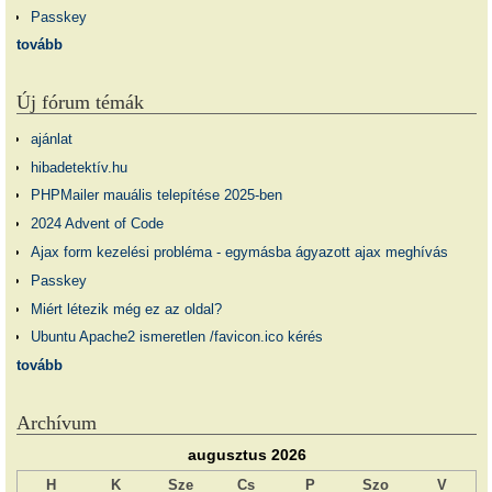
Passkey
tovább
Új fórum témák
ajánlat
hibadetektív.hu
PHPMailer mauális telepítése 2025-ben
2024 Advent of Code
Ajax form kezelési probléma - egymásba ágyazott ajax meghívás
Passkey
Miért létezik még ez az oldal?
Ubuntu Apache2 ismeretlen /favicon.ico kérés
tovább
Archívum
augusztus 2026
H
K
Sze
Cs
P
Szo
V