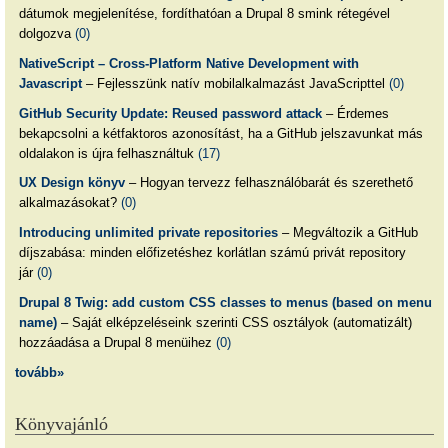
dátumok megjelenítése, fordíthatóan a Drupal 8 smink rétegével
dolgozva
(0)
NativeScript – Cross-Platform Native Development with
Javascript
– Fejlesszünk natív mobilalkalmazást JavaScripttel
(0)
GitHub Security Update: Reused password attack
– Érdemes
bekapcsolni a kétfaktoros azonosítást, ha a GitHub jelszavunkat más
oldalakon is újra felhasználtuk
(17)
UX Design könyv
– Hogyan tervezz felhasználóbarát és szerethető
alkalmazásokat?
(0)
Introducing unlimited private repositories
– Megváltozik a GitHub
díjszabása: minden előfizetéshez korlátlan számú privát repository
jár
(0)
Drupal 8 Twig: add custom CSS classes to menus (based on menu
name)
– Saját elképzeléseink szerinti CSS osztályok (automatizált)
hozzáadása a Drupal 8 menüihez
(0)
tovább»
Könyvajánló