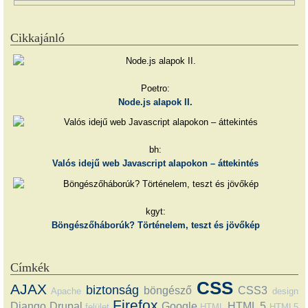
Cikkajánló
Poetro:
Node.js alapok II.
bh:
Valós idejű web Javascript alapokon – áttekintés
kgyt:
Böngészőháborúk? Történelem, teszt és jövőkép
Címkék
CSS
AJAX
biztonság
böngésző
CSS3
Apache
design
Firefox
Django
Drupal
Google
HTML 5
felület
HTML
HTML5