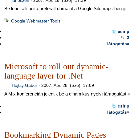
janoszen
·
2007. Ápr. 28. (Szo), 17.39
Be lehet állítani a preferált domaint a Google Sitemaps-ben
■
Google Webmaster Tools
csirip
3
látogatás»
Microsoft to roll out dynamic-
language layer for .Net
Hojtsy Gábor
·
2007. Ápr. 28. (Szo), 17.09
A Mix konferencián jelentik be a dinamikus nyelvi támogatást
■
csirip
látogatás»
Bookmarking Dynamic Pages