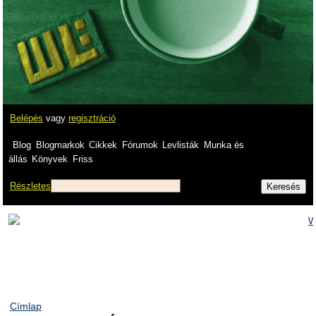
Belépés
vagy
regisztráció
Blog
Blogmarkok
Cikkek
Fórumok
Levlisták
Munka és
állás
Könyvek
Friss
Részletes
Címlap