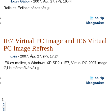
Hojtsy Gábor
·
2007. Ápr. 27. (P), 19.44
Rails és Eclipse házasítás
■
csirip
látogatás»
IE7 Virtual PC Image and IE6 Virtual
PC Image Refresh
toxin
·
2007. Ápr. 27. (P), 17.24
IE6-os mellett, a Windows XP SP2 + IE7, Virtual PC 2007 image
fájl is elérhetővé vált
■
csirip
látogatás»
1
2
3