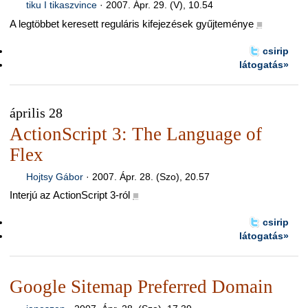
tiku I tikaszvince
·
2007. Ápr. 29. (V), 10.54
A legtöbbet keresett reguláris kifejezések gyűjteménye
■
csirip
látogatás»
április 28
ActionScript 3: The Language of
Flex
Hojtsy Gábor
·
2007. Ápr. 28. (Szo), 20.57
Interjú az ActionScript 3-ról
■
csirip
látogatás»
Google Sitemap Preferred Domain