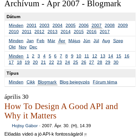
Archívum - Ápr 2007 - Blogmark
Dátum
Minden
2001
2003
2004
2005
2006
2007
2008
2009
2010
2011
2012
2013
2014
2015
2016
2017
Minden
Jan
Feb
Már
Ápr
Május
Jún
Júl
Aug
Szep
Okt
Nov
Dec
Minden
1
2
3
4
5
6
7
8
9
10
11
12
13
14
15
16
17
18
19
20
21
22
23
24
25
26
27
28
29
30
Típus
Minden
Cikk
Blogmark
Blog bejegyzés
Fórum téma
április 30
How To Design A Good API and
Why it Matters
Hojtsy Gábor
·
2007. Ápr. 30. (H), 14.39
Előadás videó a jó API-k fontosságáról
■