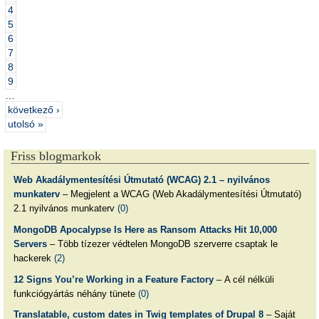
4
5
6
7
8
9
…
következő ›
utolsó »
Friss blogmarkok
Web Akadálymentesítési Útmutató (WCAG) 2.1 – nyilvános
munkaterv
– Megjelent a WCAG (Web Akadálymentesítési Útmutató)
2.1 nyilvános munkaterv
(0)
MongoDB Apocalypse Is Here as Ransom Attacks Hit 10,000
Servers
– Több tízezer védtelen MongoDB szerverre csaptak le
hackerek
(2)
12 Signs You’re Working in a Feature Factory
– A cél nélküli
funkciógyártás néhány tünete
(0)
Translatable, custom dates in Twig templates of Drupal 8
– Saját