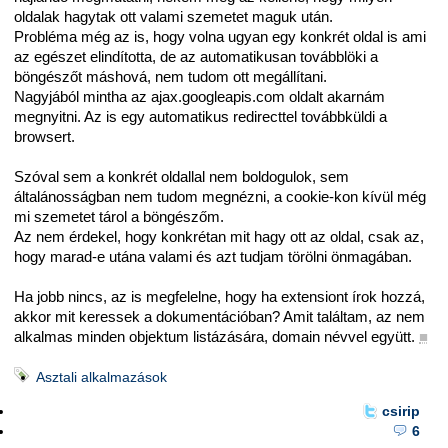
oldalak hagytak ott valami szemetet maguk után.
Probléma még az is, hogy volna ugyan egy konkrét oldal is ami
az egészet elindította, de az automatikusan továbblöki a
böngészőt máshová, nem tudom ott megállítani.
Nagyjából mintha az ajax.googleapis.com oldalt akarnám
megnyitni. Az is egy automatikus redirecttel továbbküldi a
browsert.
Szóval sem a konkrét oldallal nem boldogulok, sem
általánosságban nem tudom megnézni, a cookie-kon kívül még
mi szemetet tárol a böngészőm.
Az nem érdekel, hogy konkrétan mit hagy ott az oldal, csak az,
hogy marad-e utána valami és azt tudjam törölni önmagában.
Ha jobb nincs, az is megfelelne, hogy ha extensiont írok hozzá,
akkor mit keressek a dokumentációban? Amit találtam, az nem
alkalmas minden objektum listázására, domain névvel együtt.
■
Asztali alkalmazások
csirip
6