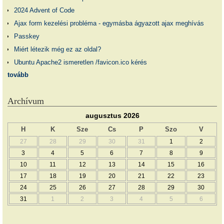
2024 Advent of Code
Ajax form kezelési probléma - egymásba ágyazott ajax meghívás
Passkey
Miért létezik még ez az oldal?
Ubuntu Apache2 ismeretlen /favicon.ico kérés
tovább
Archívum
augusztus 2026
H
K
Sze
Cs
P
Szo
V
27
28
29
30
31
1
2
3
4
5
6
7
8
9
10
11
12
13
14
15
16
17
18
19
20
21
22
23
24
25
26
27
28
29
30
31
1
2
3
4
5
6