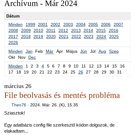
Archívum - Már 2024
Dátum
Minden
1999
2001
2002
2003
2004
2005
2006
2007
2008
2009
2010
2011
2012
2013
2014
2015
2016
2017
2018
2019
2020
2021
2022
2023
2024
2025
2026
Minden
Jan
Feb
Már
Ápr
Május
Jún
Júl
Aug
Szep
Okt
Nov
Dec
Minden
1
2
3
4
5
6
7
8
9
10
11
12
13
14
15
16
17
18
19
20
21
22
23
24
25
26
27
28
29
30
31
március 26
File beolvasás és mentés probléma
Theo76
·
2024. Már. 26. (K), 15.35
Sziasztok!
Egy adatbázis config file szerkesztő kódon dolgozok, de
elakadtam...