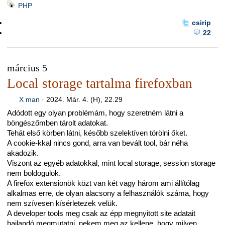
PHP
csirip
22
március 5
Local storage tartalma firefoxban
X man
·
2024. Már. 4. (H), 22.29
Adódott egy olyan problémám, hogy szeretném látni a
böngészőmben tárolt adatokat.
Tehát első körben látni, később szelektíven törölni őket.
A cookie-kkal nincs gond, arra van bevált tool, bár néha
akadozik.
Viszont az egyéb adatokkal, mint local storage, session storage
nem boldogulok.
A firefox extensionök közt van két vagy három ami állítólag
alkalmas erre, de olyan alacsony a felhasználók száma, hogy
nem szívesen kísérletezek velük.
A developer tools meg csak az épp megnyitott site adatait
hajlandó megmutatni, nekem meg az kellene, hogy milyen