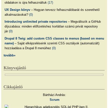
oldalakon is újra felhasználtuk
(17)
UX Design könyv
– Hogyan tervezz felhasználóbarát és szerethető
alkalmazásokat?
(0)
Introducing unlimited private repositories
– Megváltozik a GitHub
díjszabása: minden előfizetéshez korlátlan számú privát repository
jár
(0)
Drupal 8 Twig: add custom CSS classes to menus (based on menu
name)
– Saját elképzeléseink szerinti CSS osztályok (automatizált)
hozzáadása a Drupal 8 menüihez
(0)
tovább»
Könyvajánló
Cikkajánló
Bártházi András:
Scrum