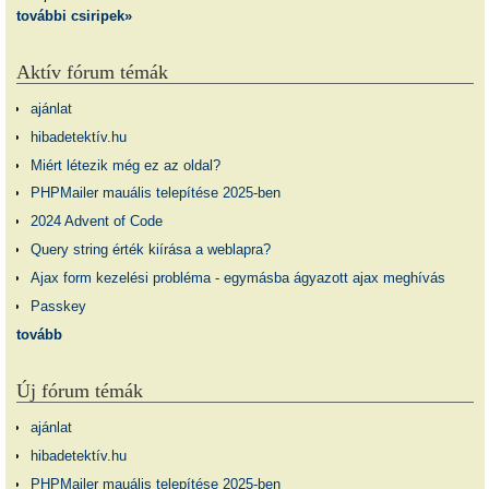
további csiripek»
Aktív fórum témák
ajánlat
hibadetektív.hu
Miért létezik még ez az oldal?
PHPMailer mauális telepítése 2025-ben
2024 Advent of Code
Query string érték kiírása a weblapra?
Ajax form kezelési probléma - egymásba ágyazott ajax meghívás
Passkey
tovább
Új fórum témák
ajánlat
hibadetektív.hu
PHPMailer mauális telepítése 2025-ben