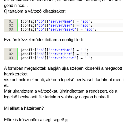
gond nincs...
új tartalom a változó kiíratásakor:
$config
[
'db'
][
'serverName'
] =
"abc"
;
$config
[
'db'
][
'serverUser'
] =
"abc"
;
$config
[
'db'
][
'serverPasswd'
] =
"abc"
;
Ezután kézzel módosítottam a config file-t:
$config
[
'db'
][
'serverName'
] =
"-"
;
$config
[
'db'
][
'serverUser'
] =
"-"
;
$config
[
'db'
][
'serverPasswd'
] =
"-"
;
A formban megadottak alapján újra szépen kicseréli a megadott
karaktereket,
viszont mikor elmenti, akkor a legelső beolvasott tartalmat menti
el...
Már újranéztem a változókat, újraindítottam a rendszert, de a
legelső beolvasott file tartalma valahogy nagyon beakadt...
Mi állhat a háttérben?
Előre is köszönöm a segítséget!
■