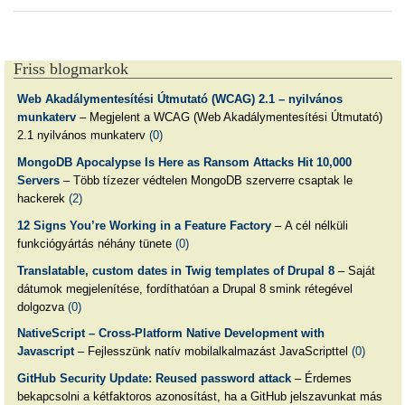
Friss blogmarkok
Web Akadálymentesítési Útmutató (WCAG) 2.1 – nyilvános
munkaterv
– Megjelent a WCAG (Web Akadálymentesítési Útmutató)
2.1 nyilvános munkaterv
(0)
MongoDB Apocalypse Is Here as Ransom Attacks Hit 10,000
Servers
– Több tízezer védtelen MongoDB szerverre csaptak le
hackerek
(2)
12 Signs You’re Working in a Feature Factory
– A cél nélküli
funkciógyártás néhány tünete
(0)
Translatable, custom dates in Twig templates of Drupal 8
– Saját
dátumok megjelenítése, fordíthatóan a Drupal 8 smink rétegével
dolgozva
(0)
NativeScript – Cross-Platform Native Development with
Javascript
– Fejlesszünk natív mobilalkalmazást JavaScripttel
(0)
GitHub Security Update: Reused password attack
– Érdemes
bekapcsolni a kétfaktoros azonosítást, ha a GitHub jelszavunkat más