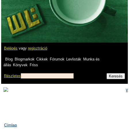
Belépés
vagy
regisztráció
Blog
Blogmarkok
Cikkek
Fórumok
Levlisták
Munka és
állás
Könyvek
Friss
Részletes
Címlap