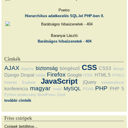
Poetro:
Hierarchikus adatkezelés SQL-lel PHP-ben II.
Baranyai László:
Barátságos hibaüzenetek - 404
Címkék
CSS
AJAX
biztonság
böngésző
CSS3
Apache
design
Firefox
Django
Drupal
Google
HTML 5
felület
HTML
HTML5
JavaScript
jQuery
Internet Explorer
keretrendszer
magyar
PHP
MySQL
konferencia
PHP 5
mobil
PEAR
Python
rendezvény
WordPress
Zend
további címkék
Friss csiripek
Csiripek betöltése…