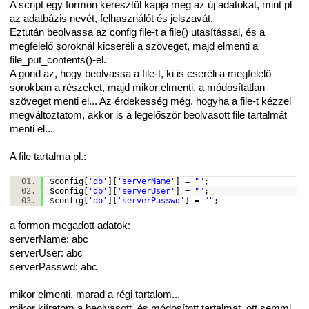
A script egy formon keresztül kapja meg az új adatokat, mint pl
az adatbázis nevét, felhasználót és jelszavát.
Eztután beolvassa az config file-t a file() utasítással, és a
megfelelő soroknál kicseréli a szöveget, majd elmenti a
file_put_contents()-el.
A gond az, hogy beolvassa a file-t, ki is cseréli a megfelelő
sorokban a részeket, majd mikor elmenti, a módosítatlan
szöveget menti el... Az érdekesség még, hogyha a file-t kézzel
megváltoztatom, akkor is a legelőször beolvasott file tartalmát
menti el...
A file tartalma pl.:
$config
[
'db'
][
'serverName'
] =
""
;
$config
[
'db'
][
'serverUser'
] =
""
;
$config
[
'db'
][
'serverPasswd'
] =
""
;
a formon megadott adatok:
serverName: abc
serverUser: abc
serverPasswd: abc
mikor elmenti, marad a régi tartalom...
mikor kiíratom a beolvasott, és módosított tartalmat, ott semmi