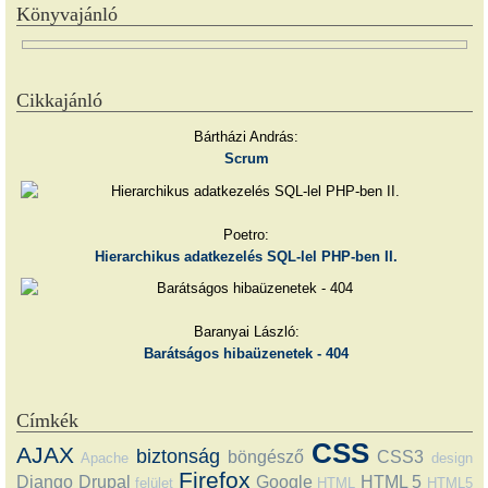
Könyvajánló
Cikkajánló
Bártházi András:
Scrum
Poetro:
Hierarchikus adatkezelés SQL-lel PHP-ben II.
Baranyai László:
Barátságos hibaüzenetek - 404
Címkék
CSS
AJAX
biztonság
böngésző
CSS3
Apache
design
Firefox
Django
Drupal
Google
HTML 5
felület
HTML
HTML5