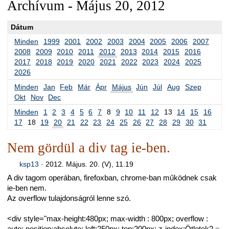
Archívum - Május 20, 2012
Dátum
Minden
1999
2001
2002
2003
2004
2005
2006
2007
2008
2009
2010
2011
2012
2013
2014
2015
2016
2017
2018
2019
2020
2021
2022
2023
2024
2025
2026
Minden
Jan
Feb
Már
Ápr
Május
Jún
Júl
Aug
Szep
Okt
Nov
Dec
Minden
1
2
3
4
5
6
7
8
9
10
11
12
13
14
15
16
17
18
19
20
21
22
23
24
25
26
27
28
29
30
31
Nem gördül a div tag ie-ben.
ksp13
·
2012. Május. 20. (V), 11.19
A div tagom operában, firefoxban, chrome-ban működnek csak
ie-ben nem.
Az overflow tulajdonságról lenne szó.
<div style="max-height:480px; max-width : 800px; overflow :
auto; position:absolute; left:250px; top:200px; z-index:Ötletek?
■