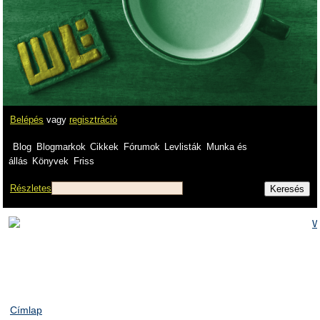
Belépés
vagy
regisztráció
Blog
Blogmarkok
Cikkek
Fórumok
Levlisták
Munka és
állás
Könyvek
Friss
Részletes
Címlap