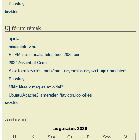
Passkey
tovább
Új fórum témák
ajánlat
hibadetektív.hu
PHPMailer mauális telepítése 2025-ben
2024 Advent of Code
Ajax form kezelési probléma - egymásba ágyazott ajax meghívás
Passkey
Miért létezik még ez az oldal?
Ubuntu Apache2 ismeretlen /favicon.ico kérés
tovább
Archívum
augusztus 2026
H
K
Sze
Cs
P
Szo
V