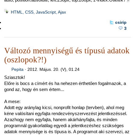
HTML, CSS, JavaScript, Ajax
csirip
3
Változó mennyiségű és típusú adatok
(oszlopok?!)
Pepita
·
2012. Május. 20. (V), 01.24
Sziasztok!
Előre is bocs a címért és ha nehezen érthetően fogalmazok, a
gond az, hogy én sem értem...
A mese:
Adott egy aránylag kicsi, nonprofit honlap (tervben), ahol meg
kéne valósítani egyfajta rendezvényszervezést jelentkezéssel.
Azazhogy nem egyfajta, hanem akárhányfajta, és minden
programnál gyakorlatilag egyedi a jelentkezéshez szükséges
adatok mennyisége is és típusa is. A programot aki szervezi, az