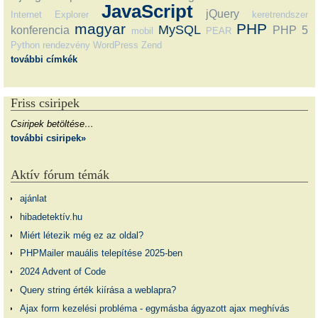
JavaScript
jQuery
Internet Explorer
keretrendszer
magyar
PHP
MySQL
konferencia
PHP 5
mobil
PEAR
Python
rendezvény
WordPress
Zend
további címkék
Friss csiripek
Csiripek betöltése…
további csiripek»
Aktív fórum témák
ajánlat
hibadetektív.hu
Miért létezik még ez az oldal?
PHPMailer mauális telepítése 2025-ben
2024 Advent of Code
Query string érték kiírása a weblapra?
Ajax form kezelési probléma - egymásba ágyazott ajax meghívás