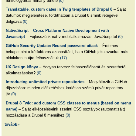
funkciógyártás néhány tünete
(0)
Translatable, custom dates in Twig templates of Drupal 8
– Saját
dátumok megjelenítése, fordíthatóan a Drupal 8 smink rétegével
dolgozva
(0)
NativeScript – Cross-Platform Native Development with
Javascript
– Fejlesszünk natív mobilalkalmazást JavaScripttel
(0)
GitHub Security Update: Reused password attack
– Érdemes
bekapcsolni a kétfaktoros azonosítást, ha a GitHub jelszavunkat más
oldalakon is újra felhasználtuk
(17)
UX Design könyv
– Hogyan tervezz felhasználóbarát és szerethető
alkalmazásokat?
(0)
Introducing unlimited private repositories
– Megváltozik a GitHub
díjszabása: minden előfizetéshez korlátlan számú privát repository
jár
(0)
Drupal 8 Twig: add custom CSS classes to menus (based on menu
name)
– Saját elképzeléseink szerinti CSS osztályok (automatizált)
hozzáadása a Drupal 8 menüihez
(0)
tovább»