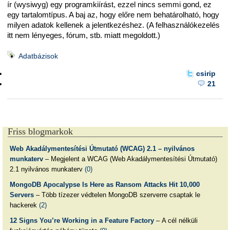
ír (wysiwyg) egy programkiírást, ezzel nincs semmi gond, ez
egy tartalomtípus. A baj az, hogy előre nem behatárolható, hogy
milyen adatok kellenek a jelentkezéshez. (A felhasználókezelés
itt nem lényeges, fórum, stb. miatt megoldott.)
Adatbázisok
csirip
21
Friss blogmarkok
Web Akadálymentesítési Útmutató (WCAG) 2.1 – nyilvános
munkaterv
– Megjelent a WCAG (Web Akadálymentesítési Útmutató)
2.1 nyilvános munkaterv
(0)
MongoDB Apocalypse Is Here as Ransom Attacks Hit 10,000
Servers
– Több tízezer védtelen MongoDB szerverre csaptak le
hackerek
(2)
12 Signs You’re Working in a Feature Factory
– A cél nélküli