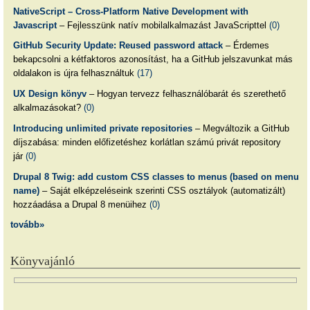
NativeScript – Cross-Platform Native Development with
Javascript
– Fejlesszünk natív mobilalkalmazást JavaScripttel
(0)
GitHub Security Update: Reused password attack
– Érdemes
bekapcsolni a kétfaktoros azonosítást, ha a GitHub jelszavunkat más
oldalakon is újra felhasználtuk
(17)
UX Design könyv
– Hogyan tervezz felhasználóbarát és szerethető
alkalmazásokat?
(0)
Introducing unlimited private repositories
– Megváltozik a GitHub
díjszabása: minden előfizetéshez korlátlan számú privát repository
jár
(0)
Drupal 8 Twig: add custom CSS classes to menus (based on menu
name)
– Saját elképzeléseink szerinti CSS osztályok (automatizált)
hozzáadása a Drupal 8 menüihez
(0)
tovább»
Könyvajánló