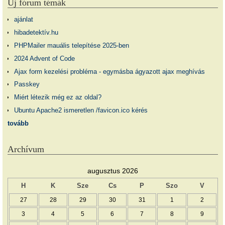
Új fórum témák
ajánlat
hibadetektív.hu
PHPMailer mauális telepítése 2025-ben
2024 Advent of Code
Ajax form kezelési probléma - egymásba ágyazott ajax meghívás
Passkey
Miért létezik még ez az oldal?
Ubuntu Apache2 ismeretlen /favicon.ico kérés
tovább
Archívum
augusztus 2026
H
K
Sze
Cs
P
Szo
V
27
28
29
30
31
1
2
3
4
5
6
7
8
9