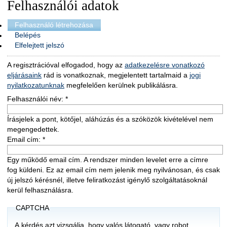
Felhasználói adatok
Felhasználó létrehozása
Belépés
Elfelejtett jelszó
A regisztrációval elfogadod, hogy az
adatkezelésre vonatkozó
eljárásaink
rád is vonatkoznak, megjelentett tartalmaid a
jogi
nyilatkozatunknak
megfelelően kerülnek publikálásra.
Felhasználói név:
*
Írásjelek a pont, kötőjel, aláhúzás és a szóközök kivételével nem
megengedettek.
Email cím:
*
Egy működő email cím. A rendszer minden levelet erre a címre
fog küldeni. Ez az email cím nem jelenik meg nyilvánosan, és csak
új jelszó kérésnél, illetve feliratkozást igénylő szolgáltatásoknál
kerül felhasználásra.
CAPTCHA
A kérdés azt vizsgálja, hogy valós látogató, vagy robot