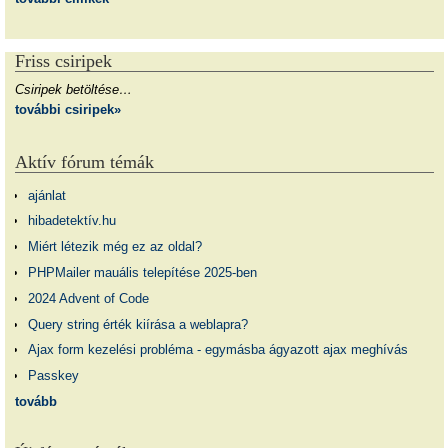
Friss csiripek
Csiripek betöltése…
további csiripek»
Aktív fórum témák
ajánlat
hibadetektív.hu
Miért létezik még ez az oldal?
PHPMailer mauális telepítése 2025-ben
2024 Advent of Code
Query string érték kiírása a weblapra?
Ajax form kezelési probléma - egymásba ágyazott ajax meghívás
Passkey
tovább