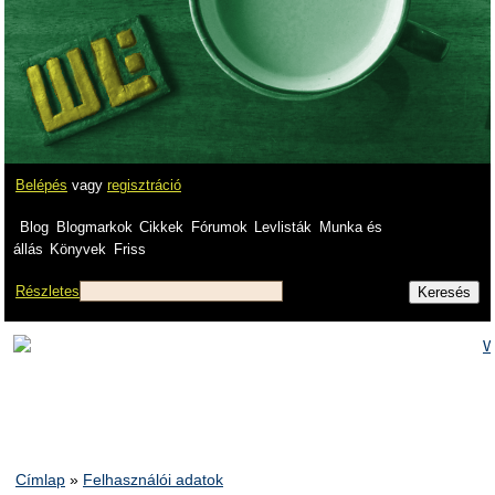
Belépés
vagy
regisztráció
Blog
Blogmarkok
Cikkek
Fórumok
Levlisták
Munka és
állás
Könyvek
Friss
Részletes
Címlap
»
Felhasználói adatok