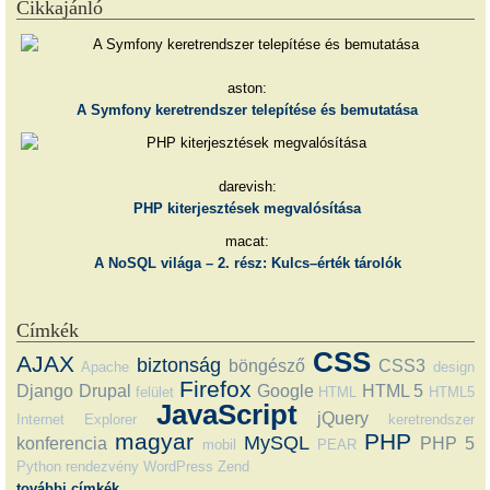
Cikkajánló
aston:
A Symfony keretrendszer telepítése és bemutatása
darevish:
PHP kiterjesztések megvalósítása
macat:
A NoSQL világa – 2. rész: Kulcs–érték tárolók
Címkék
CSS
AJAX
biztonság
böngésző
CSS3
Apache
design
Firefox
Django
Drupal
Google
HTML 5
felület
HTML
HTML5
JavaScript
jQuery
Internet Explorer
keretrendszer
magyar
PHP
MySQL
konferencia
PHP 5
mobil
PEAR
Python
rendezvény
WordPress
Zend
további címkék