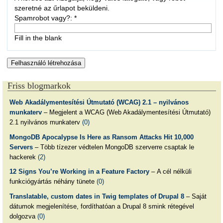
szeretné az űrlapot beküldeni.
Spamrobot vagy?:
*
Fill in the blank
Friss blogmarkok
Web Akadálymentesítési Útmutató (WCAG) 2.1 – nyilvános
munkaterv
– Megjelent a WCAG (Web Akadálymentesítési Útmutató)
2.1 nyilvános munkaterv
(0)
MongoDB Apocalypse Is Here as Ransom Attacks Hit 10,000
Servers
– Több tízezer védtelen MongoDB szerverre csaptak le
hackerek
(2)
12 Signs You’re Working in a Feature Factory
– A cél nélküli
funkciógyártás néhány tünete
(0)
Translatable, custom dates in Twig templates of Drupal 8
– Saját
dátumok megjelenítése, fordíthatóan a Drupal 8 smink rétegével
dolgozva
(0)