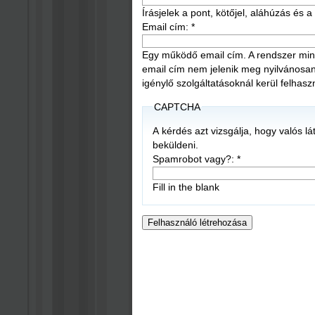
Írásjelek a pont, kötőjel, aláhúzás és
Email cím:
*
Egy működő email cím. A rendszer mind
email cím nem jelenik meg nyilvánosan, é
igénylő szolgáltatásoknál kerül felhasz
CAPTCHA
A kérdés azt vizsgálja, hogy valós l
beküldeni.
Spamrobot vagy?:
*
Fill in the blank