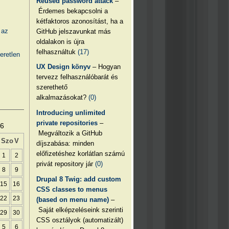
Reused password attack
–
Érdemes bekapcsolni a
kétfaktoros azonosítást, ha a
 az
GitHub jelszavunkat más
oldalakon is újra
felhasználtuk
(17)
eretlen
UX Design könyv
– Hogyan
tervezz felhasználóbarát és
szerethető
alkalmazásokat?
(0)
Introducing unlimited
private repositories
–
26
Megváltozik a GitHub
Szo
V
díjszabása: minden
előfizetéshez korlátlan számú
1
2
privát repository jár
(0)
8
9
Drupal 8 Twig: add custom
15
16
CSS classes to menus
22
23
(based on menu name)
–
Saját elképzeléseink szerinti
29
30
CSS osztályok (automatizált)
5
6