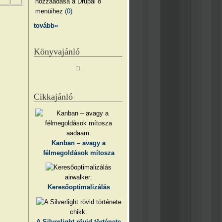
hozzáadása a Drupal 8
menüihez
(0)
tovább»
Könyvajánló
Cikkajánló
aadaam:
Kanban – avagy a
félmegoldások mítosza
airwalker:
Keresőoptimalizálás
chikk:
A Silverlight rövid története