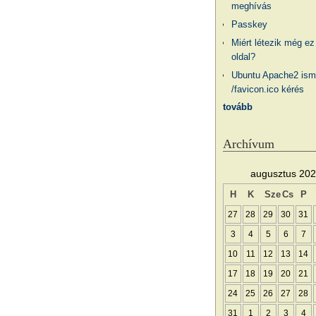
meghívás
Passkey
Miért létezik még ez
oldal?
Ubuntu Apache2 ism
/favicon.ico kérés
tovább
Archívum
augusztus 20
H
K
Sze
Cs
P
27
28
29
30
31
3
4
5
6
7
10
11
12
13
14
17
18
19
20
21
24
25
26
27
28
31
1
2
3
4