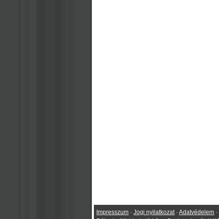
Impresszum
·
Jogi nyilatkozat
·
Adatvédelem