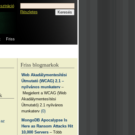
isztráció
Részletes
k
Friss
Friss blogmarkok
Web Akadálymentesítési
Útmutató (WCAG) 2.1 –
nyilvános munkaterv
–
Megjelent a WCAG (Web
k
Akadálymentesítési
Útmutató) 2.1 nyilvános
munkaterv
(0)
MongoDB Apocalypse Is
 az
Here as Ransom Attacks Hit
10,000 Servers
– Több