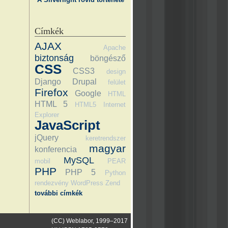
Címkék
AJAX
Apache
biztonság
böngésző
CSS
CSS3
design
Django
Drupal
felület
Firefox
Google
HTML
HTML 5
HTML5
Internet
Explorer
JavaScript
jQuery
keretrendszer
magyar
konferencia
MySQL
mobil
PEAR
PHP
PHP 5
Python
rendezvény
WordPress
Zend
további címkék
(CC) Weblabor, 1999–2017