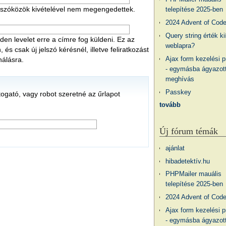
 a szóközök kivételével nem megengedettek.
telepítése 2025-ben
2024 Advent of Cod
Query string érték ki
en levelet erre a címre fog küldeni. Ez az
weblapra?
s csak új jelszó kérésnél, illetve feliratkozást
Ajax form kezelési 
nálásra.
- egymásba ágyazott
meghívás
Passkey
átogató, vagy robot szeretné az űrlapot
tovább
Új fórum témák
ajánlat
hibadetektív.hu
PHPMailer mauális
telepítése 2025-ben
2024 Advent of Cod
Ajax form kezelési 
- egymásba ágyazott