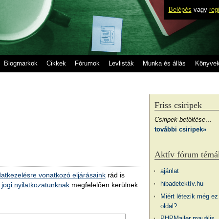
Belépés
vagy
reg
Blogmarkok
Cikkek
Fórumok
Levlisták
Munka és állás
Könyve
Friss csiripek
Csiripek betöltése…
további csiripek»
Aktív fórum témá
ajánlat
atkezelésre vonatkozó eljárásaink
rád is
hibadetektív.hu
a
jogi nyilatkozatunknak
megfelelően kerülnek
Miért létezik még ez
oldal?
PHPMailer mauális