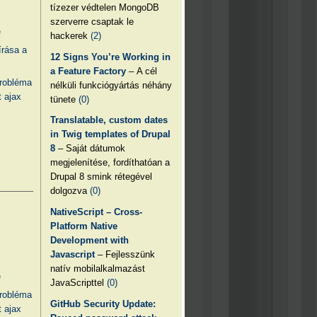
tízezer védtelen MongoDB
szerverre csaptak le
e
hackerek
(2)
írása a
12 Signs You’re Working in
a Feature Factory
– A cél
probléma
nélküli funkciógyártás néhány
 ajax
tünete
(0)
Translatable, custom dates
in Twig templates of Drupal
8
– Saját dátumok
megjelenítése, fordíthatóan a
Drupal 8 smink rétegével
dolgozva
(0)
NativeScript – Cross-
Platform Native
Development with
Javascript
– Fejlesszünk
natív mobilalkalmazást
e
JavaScripttel
(0)
probléma
GitHub Security Update:
 ajax