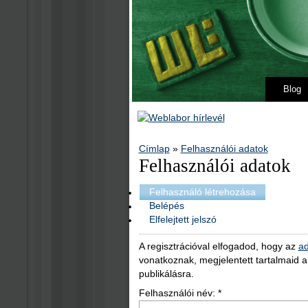
Blog
Címlap
»
Felhasználói adatok
Felhasználói adatok
Felhasználó létrehozása
Belépés
Elfelejtett jelszó
A regisztrációval elfogadod, hogy az
ad
vonatkoznak, megjelentett tartalmaid 
publikálásra.
Felhasználói név:
*