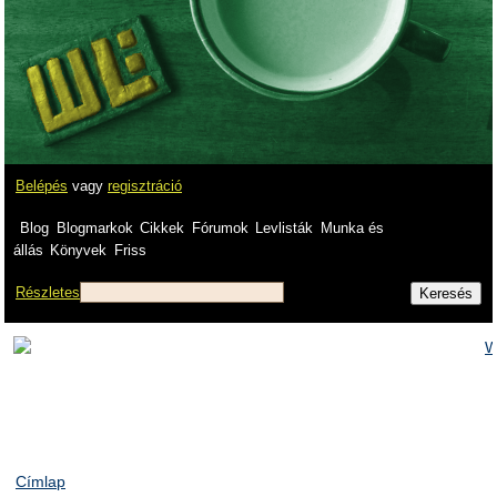
Belépés
vagy
regisztráció
Blog
Blogmarkok
Cikkek
Fórumok
Levlisták
Munka és
állás
Könyvek
Friss
Részletes
Címlap