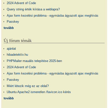
2024 Advent of Code
Query string érték kiírása a weblapra?
Ajax form kezelési probléma - egymásba ágyazott ajax meghívás
Passkey
tovább
Új fórum témák
ajánlat
hibadetektív.hu
PHPMailer mauális telepítése 2025-ben
2024 Advent of Code
Ajax form kezelési probléma - egymásba ágyazott ajax meghívás
Passkey
Miért létezik még ez az oldal?
Ubuntu Apache2 ismeretlen /favicon.ico kérés
tovább