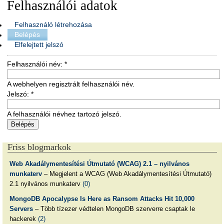
Felhasználói adatok
Felhasználó létrehozása
Belépés
Elfelejtett jelszó
Felhasználói név:
*
A webhelyen regisztrált felhasználói név.
Jelszó:
*
A felhasználói névhez tartozó jelszó.
Friss blogmarkok
Web Akadálymentesítési Útmutató (WCAG) 2.1 – nyilvános
munkaterv
– Megjelent a WCAG (Web Akadálymentesítési Útmutató)
2.1 nyilvános munkaterv
(0)
MongoDB Apocalypse Is Here as Ransom Attacks Hit 10,000
Servers
– Több tízezer védtelen MongoDB szerverre csaptak le
hackerek
(2)