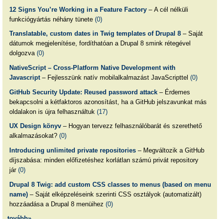
12 Signs You’re Working in a Feature Factory
– A cél nélküli
funkciógyártás néhány tünete
(0)
Translatable, custom dates in Twig templates of Drupal 8
– Saját
dátumok megjelenítése, fordíthatóan a Drupal 8 smink rétegével
dolgozva
(0)
NativeScript – Cross-Platform Native Development with
Javascript
– Fejlesszünk natív mobilalkalmazást JavaScripttel
(0)
GitHub Security Update: Reused password attack
– Érdemes
bekapcsolni a kétfaktoros azonosítást, ha a GitHub jelszavunkat más
oldalakon is újra felhasználtuk
(17)
UX Design könyv
– Hogyan tervezz felhasználóbarát és szerethető
alkalmazásokat?
(0)
Introducing unlimited private repositories
– Megváltozik a GitHub
díjszabása: minden előfizetéshez korlátlan számú privát repository
jár
(0)
Drupal 8 Twig: add custom CSS classes to menus (based on menu
name)
– Saját elképzeléseink szerinti CSS osztályok (automatizált)
hozzáadása a Drupal 8 menüihez
(0)
tovább»