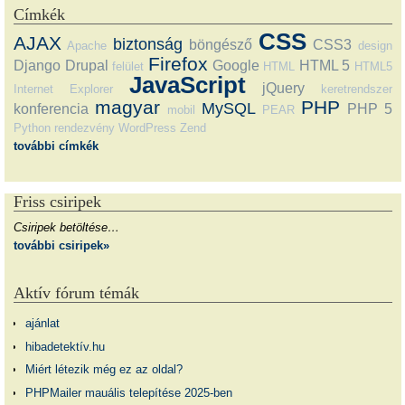
Címkék
CSS
AJAX
biztonság
böngésző
CSS3
Apache
design
Firefox
Django
Drupal
Google
HTML 5
felület
HTML
HTML5
JavaScript
jQuery
Internet Explorer
keretrendszer
magyar
PHP
MySQL
konferencia
PHP 5
mobil
PEAR
Python
rendezvény
WordPress
Zend
további címkék
Friss csiripek
Csiripek betöltése…
további csiripek»
Aktív fórum témák
ajánlat
hibadetektív.hu
Miért létezik még ez az oldal?
PHPMailer mauális telepítése 2025-ben