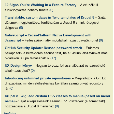
12 Signs You’re Working in a Feature Factory
– A cél nélküli
funkciógyártás néhány tünete
(0)
Translatable, custom dates in Twig templates of Drupal 8
– Saját
dátumok megjelenítése, fordíthatóan a Drupal 8 smink rétegével
dolgozva
(0)
NativeScript – Cross-Platform Native Development with
Javascript
– Fejlesszünk natív mobilalkalmazást JavaScripttel
(0)
GitHub Security Update: Reused password attack
– Érdemes
bekapcsolni a kétfaktoros azonosítást, ha a GitHub jelszavunkat más
oldalakon is újra felhasználtuk
(17)
UX Design könyv
– Hogyan tervezz felhasználóbarát és szerethető
alkalmazásokat?
(0)
Introducing unlimited private repositories
– Megváltozik a GitHub
díjszabása: minden előfizetéshez korlátlan számú privát repository
jár
(0)
Drupal 8 Twig: add custom CSS classes to menus (based on menu
name)
– Saját elképzeléseink szerinti CSS osztályok (automatizált)
hozzáadása a Drupal 8 menüihez
(0)
tovább»