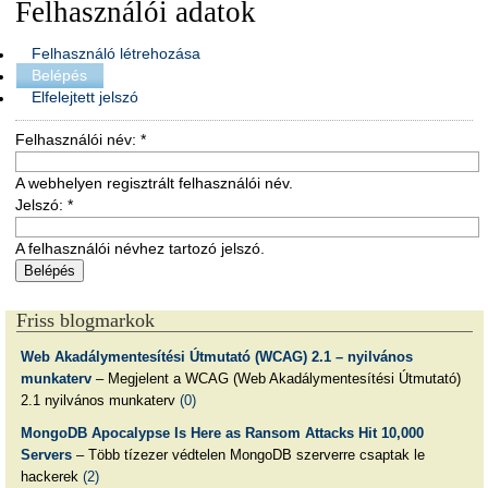
Felhasználói adatok
Felhasználó létrehozása
Belépés
Elfelejtett jelszó
Felhasználói név:
*
A webhelyen regisztrált felhasználói név.
Jelszó:
*
A felhasználói névhez tartozó jelszó.
Friss blogmarkok
Web Akadálymentesítési Útmutató (WCAG) 2.1 – nyilvános
munkaterv
– Megjelent a WCAG (Web Akadálymentesítési Útmutató)
2.1 nyilvános munkaterv
(0)
MongoDB Apocalypse Is Here as Ransom Attacks Hit 10,000
Servers
– Több tízezer védtelen MongoDB szerverre csaptak le
hackerek
(2)