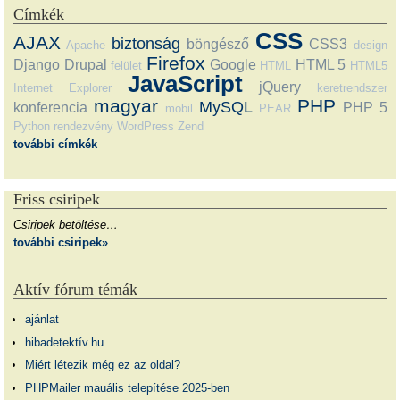
Címkék
CSS
AJAX
biztonság
böngésző
CSS3
Apache
design
Firefox
Django
Drupal
Google
HTML 5
felület
HTML
HTML5
JavaScript
jQuery
Internet Explorer
keretrendszer
magyar
PHP
MySQL
konferencia
PHP 5
mobil
PEAR
Python
rendezvény
WordPress
Zend
további címkék
Friss csiripek
Csiripek betöltése…
további csiripek»
Aktív fórum témák
ajánlat
hibadetektív.hu
Miért létezik még ez az oldal?
PHPMailer mauális telepítése 2025-ben