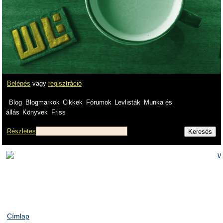
Belépés
vagy
regisztráció
Blog
Blogmarkok
Cikkek
Fórumok
Levlisták
Munka és
állás
Könyvek
Friss
Részletes
Címlap