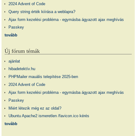
2024 Advent of Code
Query string érték kiírása a weblapra?
Ajax form kezelési probléma - egymásba ágyazott ajax meghívás
Passkey
tovább
Új fórum témák
ajánlat
hibadetektív.hu
PHPMailer mauális telepítése 2025-ben
2024 Advent of Code
Ajax form kezelési probléma - egymásba ágyazott ajax meghívás
Passkey
Miért létezik még ez az oldal?
Ubuntu Apache2 ismeretlen /favicon.ico kérés
tovább