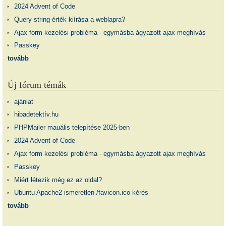
2024 Advent of Code
Query string érték kiírása a weblapra?
Ajax form kezelési probléma - egymásba ágyazott ajax meghívás
Passkey
tovább
Új fórum témák
ajánlat
hibadetektív.hu
PHPMailer mauális telepítése 2025-ben
2024 Advent of Code
Ajax form kezelési probléma - egymásba ágyazott ajax meghívás
Passkey
Miért létezik még ez az oldal?
Ubuntu Apache2 ismeretlen /favicon.ico kérés
tovább