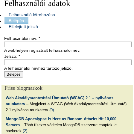
Felhasználói adatok
Felhasználó létrehozása
Belépés
Elfelejtett jelszó
Felhasználói név:
*
A webhelyen regisztrált felhasználói név.
Jelszó:
*
A felhasználói névhez tartozó jelszó.
Friss blogmarkok
Web Akadálymentesítési Útmutató (WCAG) 2.1 – nyilvános
munkaterv
– Megjelent a WCAG (Web Akadálymentesítési Útmutató)
2.1 nyilvános munkaterv
(0)
MongoDB Apocalypse Is Here as Ransom Attacks Hit 10,000
Servers
– Több tízezer védtelen MongoDB szerverre csaptak le
hackerek
(2)