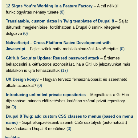
12 Signs You’re Working in a Feature Factory
– A cél nélküli
funkciógyártás néhány tünete
(0)
Translatable, custom dates in Twig templates of Drupal 8
– Saját
dátumok megjelenítése, fordíthatóan a Drupal 8 smink rétegével
dolgozva
(0)
NativeScript – Cross-Platform Native Development with
Javascript
– Fejlesszünk natív mobilalkalmazást JavaScripttel
(0)
GitHub Security Update: Reused password attack
– Érdemes
bekapcsolni a kétfaktoros azonosítást, ha a GitHub jelszavunkat más
oldalakon is újra felhasználtuk
(17)
UX Design könyv
– Hogyan tervezz felhasználóbarát és szerethető
alkalmazásokat?
(0)
Introducing unlimited private repositories
– Megváltozik a GitHub
díjszabása: minden előfizetéshez korlátlan számú privát repository
jár
(0)
Drupal 8 Twig: add custom CSS classes to menus (based on menu
name)
– Saját elképzeléseink szerinti CSS osztályok (automatizált)
hozzáadása a Drupal 8 menüihez
(0)
tovább»