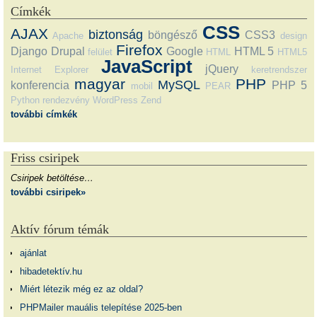
Címkék
CSS
AJAX
biztonság
böngésző
CSS3
Apache
design
Firefox
Django
Drupal
Google
HTML 5
felület
HTML
HTML5
JavaScript
jQuery
Internet Explorer
keretrendszer
magyar
PHP
MySQL
konferencia
PHP 5
mobil
PEAR
Python
rendezvény
WordPress
Zend
további címkék
Friss csiripek
Csiripek betöltése…
további csiripek»
Aktív fórum témák
ajánlat
hibadetektív.hu
Miért létezik még ez az oldal?
PHPMailer mauális telepítése 2025-ben