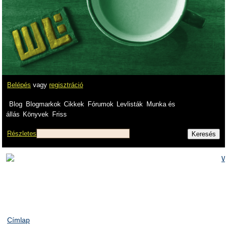
Belépés
vagy
regisztráció
Blog
Blogmarkok
Cikkek
Fórumok
Levlisták
Munka és
állás
Könyvek
Friss
Részletes
Címlap