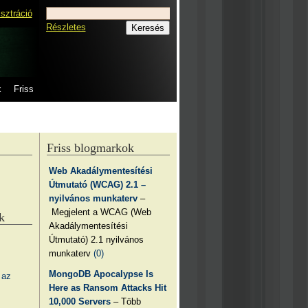
isztráció
Részletes
k
Friss
Friss blogmarkok
Web Akadálymentesítési
Útmutató (WCAG) 2.1 –
nyilvános munkaterv
–
Megjelent a WCAG (Web
k
Akadálymentesítési
Útmutató) 2.1 nyilvános
munkaterv
(0)
MongoDB Apocalypse Is
 az
Here as Ransom Attacks Hit
10,000 Servers
– Több