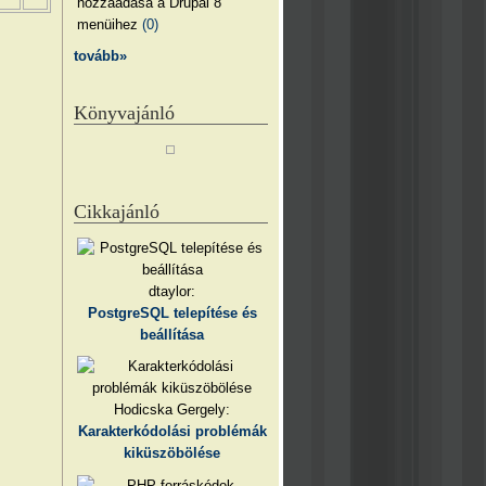
hozzáadása a Drupal 8
menüihez
(0)
tovább»
Könyvajánló
Cikkajánló
dtaylor:
PostgreSQL telepítése és
beállítása
Hodicska Gergely:
Karakterkódolási problémák
kiküszöbölése