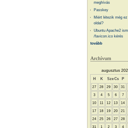
meghívás
Passkey
Miért létezik még ez
oldal?
Ubuntu Apache2 ism
/favicon.ico kérés
tovább
Archívum
augusztus 20
H
K
Sze
Cs
P
27
28
29
30
31
3
4
5
6
7
10
11
12
13
14
17
18
19
20
21
24
25
26
27
28
31
1
2
3
4