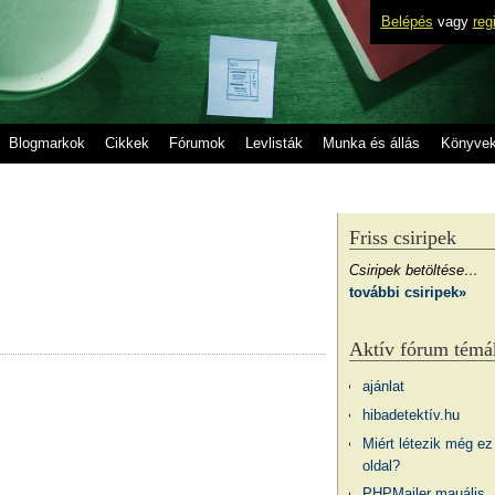
Belépés
vagy
reg
Blogmarkok
Cikkek
Fórumok
Levlisták
Munka és állás
Könyve
Friss csiripek
Csiripek betöltése…
további csiripek»
Aktív fórum témá
ajánlat
hibadetektív.hu
Miért létezik még ez
oldal?
PHPMailer mauális