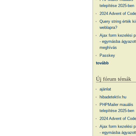
telepítése 2025-ben
2024 Advent of Cod
Query string érték ki
weblapra?
Ajax form kezelési 
- egymásba ágyazott
meghívás
Passkey
tovább
Új fórum témák
ajánlat
hibadetektív.hu
PHPMailer mauális
telepítése 2025-ben
2024 Advent of Cod
Ajax form kezelési 
- egymásba ágyazott