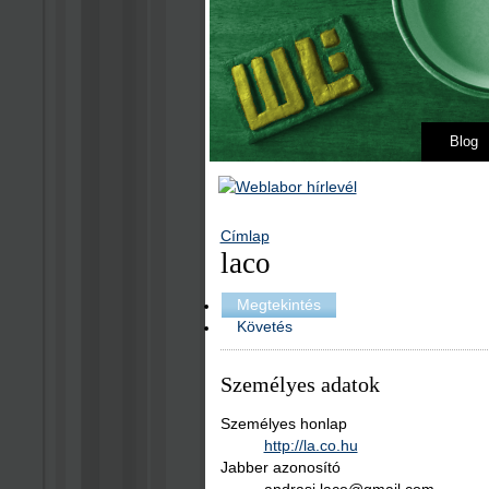
Blog
Címlap
laco
Megtekintés
Követés
Személyes adatok
Személyes honlap
http://la.co.hu
Jabber azonosító
andrasi.laco@gmail.com