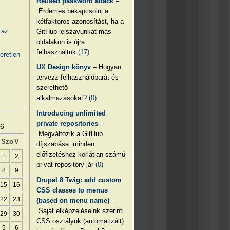
Reused password attack
–
Érdemes bekapcsolni a
kétfaktoros azonosítást, ha a
 az
GitHub jelszavunkat más
oldalakon is újra
felhasználtuk
(17)
eretlen
UX Design könyv
– Hogyan
tervezz felhasználóbarát és
szerethető
alkalmazásokat?
(0)
Introducing unlimited
private repositories
–
26
Megváltozik a GitHub
Szo
V
díjszabása: minden
előfizetéshez korlátlan számú
1
2
privát repository jár
(0)
8
9
Drupal 8 Twig: add custom
15
16
CSS classes to menus
22
23
(based on menu name)
–
Saját elképzeléseink szerinti
29
30
CSS osztályok (automatizált)
5
6