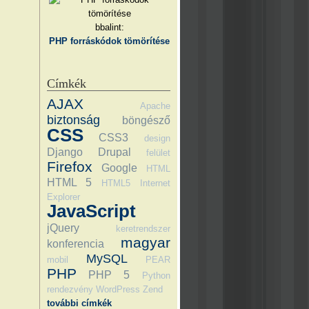
bbalint:
PHP forráskódok tömörítése
Címkék
AJAX
Apache
biztonság
böngésző
CSS
CSS3
design
Django
Drupal
felület
Firefox
Google
HTML
HTML 5
HTML5
Internet
Explorer
JavaScript
jQuery
keretrendszer
magyar
konferencia
MySQL
mobil
PEAR
PHP
PHP 5
Python
rendezvény
WordPress
Zend
további címkék