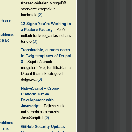
tízezer védtelen MongoDB
szerverre csaptak le
e
hackerek
(2)
írása a
12 Signs You’re Working in
a Feature Factory
– A cél
probléma
nélküli funkciógyártás néhány
 ajax
tünete
(0)
Translatable, custom dates
in Twig templates of Drupal
8
– Saját dátumok
megjelenítése, fordíthatóan a
Drupal 8 smink rétegével
dolgozva
(0)
NativeScript – Cross-
Platform Native
Development with
Javascript
– Fejlesszünk
natív mobilalkalmazást
e
JavaScripttel
(0)
probléma
GitHub Security Update:
 ajax