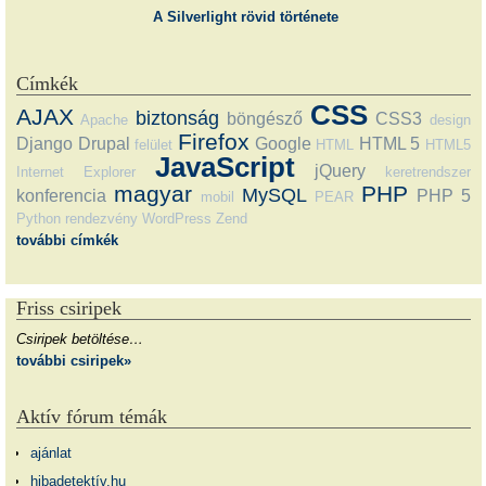
A Silverlight rövid története
Címkék
CSS
AJAX
biztonság
böngésző
CSS3
Apache
design
Firefox
Django
Drupal
Google
HTML 5
felület
HTML
HTML5
JavaScript
jQuery
Internet Explorer
keretrendszer
magyar
PHP
MySQL
konferencia
PHP 5
mobil
PEAR
Python
rendezvény
WordPress
Zend
további címkék
Friss csiripek
Csiripek betöltése…
további csiripek»
Aktív fórum témák
ajánlat
hibadetektív.hu