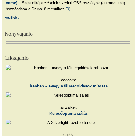
name)
– Saját elképzeléseink szerinti CSS osztályok (automatizált)
hozzáadása a Drupal 8 menüihez
(0)
tovább»
Könyvajánló
Cikkajánló
aadaam:
Kanban – avagy a félmegoldások mítosza
airwalker:
Keresőoptimalizálás
chikk: