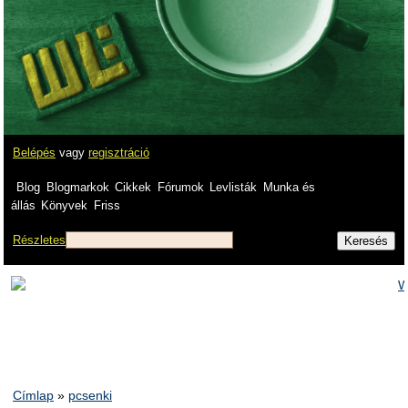
Belépés
vagy
regisztráció
Blog
Blogmarkok
Cikkek
Fórumok
Levlisták
Munka és
állás
Könyvek
Friss
Részletes
Címlap
»
pcsenki