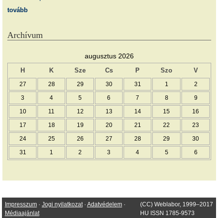
tovább
Archívum
augusztus 2026
H
K
Sze
Cs
P
Szo
V
27
28
29
30
31
1
2
3
4
5
6
7
8
9
10
11
12
13
14
15
16
17
18
19
20
21
22
23
24
25
26
27
28
29
30
31
1
2
3
4
5
6
Impresszum
·
Jogi nyilatkozat
·
Adatvédelem
·
(CC) Weblabor, 1999–2017
Médiaajánlat
HU ISSN 1785-9573