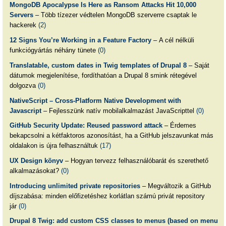
MongoDB Apocalypse Is Here as Ransom Attacks Hit 10,000
Servers
– Több tízezer védtelen MongoDB szerverre csaptak le
hackerek
(2)
12 Signs You’re Working in a Feature Factory
– A cél nélküli
funkciógyártás néhány tünete
(0)
Translatable, custom dates in Twig templates of Drupal 8
– Saját
dátumok megjelenítése, fordíthatóan a Drupal 8 smink rétegével
dolgozva
(0)
NativeScript – Cross-Platform Native Development with
Javascript
– Fejlesszünk natív mobilalkalmazást JavaScripttel
(0)
GitHub Security Update: Reused password attack
– Érdemes
bekapcsolni a kétfaktoros azonosítást, ha a GitHub jelszavunkat más
oldalakon is újra felhasználtuk
(17)
UX Design könyv
– Hogyan tervezz felhasználóbarát és szerethető
alkalmazásokat?
(0)
Introducing unlimited private repositories
– Megváltozik a GitHub
díjszabása: minden előfizetéshez korlátlan számú privát repository
jár
(0)
Drupal 8 Twig: add custom CSS classes to menus (based on menu