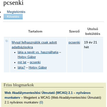
pcsenki
Megtekintés
Követés
Utolsó
Tartalom
Szerző
beküldés
Mysql felhasználók csak adott
pcsenki
19 év 21
adatbázisokra
hét
látja a nevét vs. használhatja
–
Hojtsy Gábor
mit lat
–
pcsenki
látja?
–
Hojtsy Gábor
Friss blogmarkok
Web Akadálymentesítési Útmutató (WCAG) 2.1 – nyilvános
munkaterv
– Megjelent a WCAG (Web Akadálymentesítési Útmutató)
2.1 nyilvános munkaterv
(0)