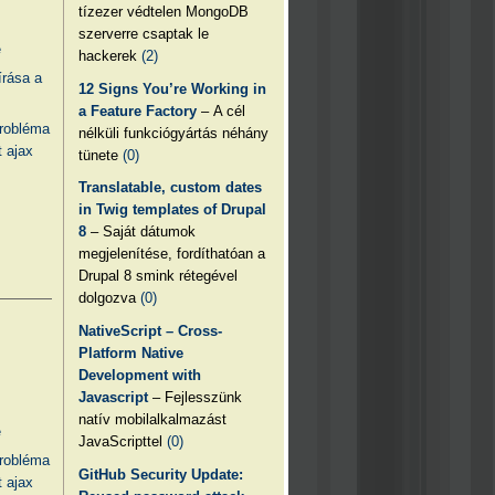
tízezer védtelen MongoDB
szerverre csaptak le
e
hackerek
(2)
írása a
12 Signs You’re Working in
a Feature Factory
– A cél
probléma
nélküli funkciógyártás néhány
 ajax
tünete
(0)
Translatable, custom dates
in Twig templates of Drupal
8
– Saját dátumok
megjelenítése, fordíthatóan a
Drupal 8 smink rétegével
dolgozva
(0)
NativeScript – Cross-
Platform Native
Development with
Javascript
– Fejlesszünk
natív mobilalkalmazást
e
JavaScripttel
(0)
probléma
GitHub Security Update:
 ajax