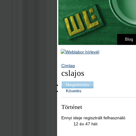
Blog
Címlap
cslajos
Megtekintés
Követés
Történet
Ennyi ideje regisztrált felhasználó
12 év 47 hét