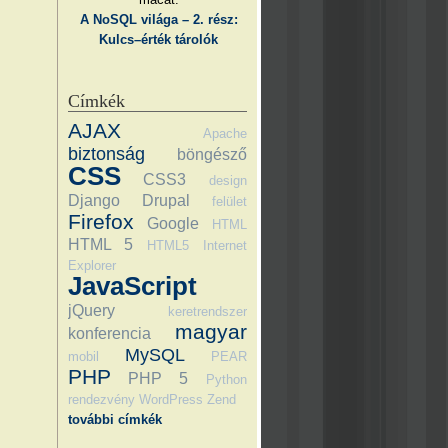
A NoSQL világa – 2. rész:
Kulcs–érték tárolók
Címkék
AJAX
Apache
biztonság
böngésző
CSS
CSS3
design
Django
Drupal
felület
Firefox
Google
HTML
HTML 5
HTML5
Internet
Explorer
JavaScript
jQuery
keretrendszer
magyar
konferencia
MySQL
mobil
PEAR
PHP
PHP 5
Python
rendezvény
WordPress
Zend
további címkék