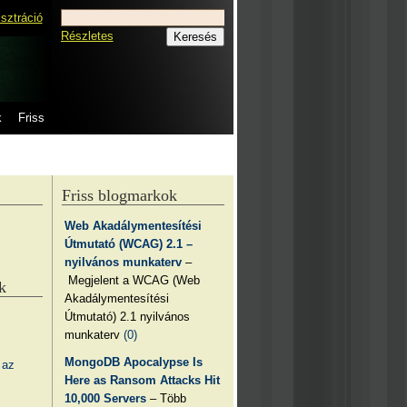
isztráció
Részletes
k
Friss
Friss blogmarkok
Web Akadálymentesítési
Útmutató (WCAG) 2.1 –
nyilvános munkaterv
–
Megjelent a WCAG (Web
k
Akadálymentesítési
Útmutató) 2.1 nyilvános
munkaterv
(0)
MongoDB Apocalypse Is
 az
Here as Ransom Attacks Hit
10,000 Servers
– Több