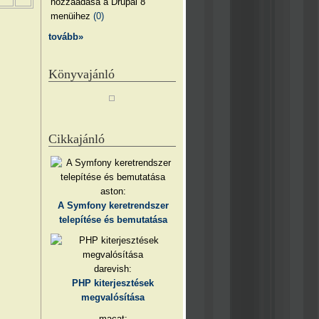
hozzáadása a Drupal 8
menüihez
(0)
tovább»
Könyvajánló
Cikkajánló
aston:
A Symfony keretrendszer
telepítése és bemutatása
darevish:
PHP kiterjesztések
megvalósítása
macat: