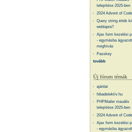
telepítése 2025-ben
2024 Advent of Cod
Query string érték ki
weblapra?
Ajax form kezelési 
- egymásba ágyazott
meghívás
Passkey
tovább
Új fórum témák
ajánlat
hibadetektív.hu
PHPMailer mauális
telepítése 2025-ben
2024 Advent of Cod
Ajax form kezelési 
- egymásba ágyazott