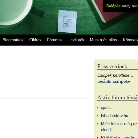
Belépés
vagy
reg
Blogmarkok
Cikkek
Fórumok
Levlisták
Munka és állás
Könyve
Friss csiripek
Csiripek betöltése…
további csiripek»
Aktív fórum témá
ajánlat
hibadetektív.hu
Miért létezik még ez
oldal?
PHPMailer mauális