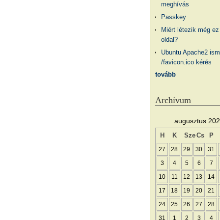
meghívás
Passkey
Miért létezik még ez
oldal?
Ubuntu Apache2 ism
/favicon.ico kérés
tovább
Archívum
augusztus 20
H
K
Sze
Cs
P
27
28
29
30
31
3
4
5
6
7
10
11
12
13
14
17
18
19
20
21
24
25
26
27
28
31
1
2
3
4