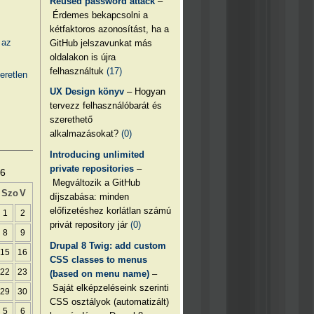
Reused password attack
–
Érdemes bekapcsolni a
kétfaktoros azonosítást, ha a
 az
GitHub jelszavunkat más
oldalakon is újra
felhasználtuk
(17)
eretlen
UX Design könyv
– Hogyan
tervezz felhasználóbarát és
szerethető
alkalmazásokat?
(0)
Introducing unlimited
private repositories
–
26
Megváltozik a GitHub
Szo
V
díjszabása: minden
előfizetéshez korlátlan számú
1
2
privát repository jár
(0)
8
9
Drupal 8 Twig: add custom
15
16
CSS classes to menus
22
23
(based on menu name)
–
Saját elképzeléseink szerinti
29
30
CSS osztályok (automatizált)
5
6