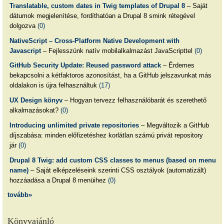
Translatable, custom dates in Twig templates of Drupal 8
– Saját
dátumok megjelenítése, fordíthatóan a Drupal 8 smink rétegével
dolgozva
(0)
NativeScript – Cross-Platform Native Development with
Javascript
– Fejlesszünk natív mobilalkalmazást JavaScripttel
(0)
GitHub Security Update: Reused password attack
– Érdemes
bekapcsolni a kétfaktoros azonosítást, ha a GitHub jelszavunkat más
oldalakon is újra felhasználtuk
(17)
UX Design könyv
– Hogyan tervezz felhasználóbarát és szerethető
alkalmazásokat?
(0)
Introducing unlimited private repositories
– Megváltozik a GitHub
díjszabása: minden előfizetéshez korlátlan számú privát repository
jár
(0)
Drupal 8 Twig: add custom CSS classes to menus (based on menu
name)
– Saját elképzeléseink szerinti CSS osztályok (automatizált)
hozzáadása a Drupal 8 menüihez
(0)
tovább»
Könyvajánló