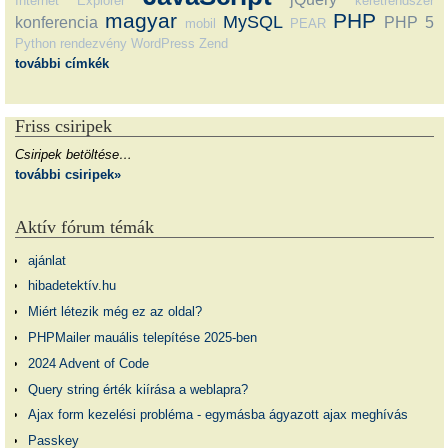
Internet Explorer
keretrendszer
magyar
PHP
MySQL
konferencia
PHP 5
mobil
PEAR
Python
rendezvény
WordPress
Zend
további címkék
Friss csiripek
Csiripek betöltése…
további csiripek»
Aktív fórum témák
ajánlat
hibadetektív.hu
Miért létezik még ez az oldal?
PHPMailer mauális telepítése 2025-ben
2024 Advent of Code
Query string érték kiírása a weblapra?
Ajax form kezelési probléma - egymásba ágyazott ajax meghívás
Passkey