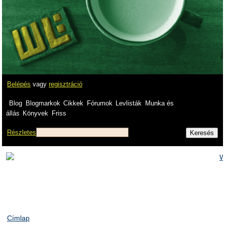
Belépés
vagy
regisztráció
Blog
Blogmarkok
Cikkek
Fórumok
Levlisták
Munka és
állás
Könyvek
Friss
Részletes
Címlap