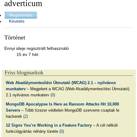
adverticum
Megtekintés
Követés
Történet
Ennyi ideje regisztrált felhasználó
15 év 7 hét
Friss blogmarkok
Web Akadálymentesítési Útmutató (WCAG) 2.1 – nyilvános
munkaterv
– Megjelent a WCAG (Web Akadálymentesítési Útmutató)
2.1 nyilvános munkaterv
(0)
MongoDB Apocalypse Is Here as Ransom Attacks Hit 10,000
Servers
– Több tízezer védtelen MongoDB szerverre csaptak le
hackerek
(2)
12 Signs You’re Working in a Feature Factory
– A cél nélküli
funkciógyártás néhány tünete
(0)