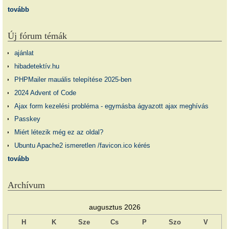
tovább
Új fórum témák
ajánlat
hibadetektív.hu
PHPMailer mauális telepítése 2025-ben
2024 Advent of Code
Ajax form kezelési probléma - egymásba ágyazott ajax meghívás
Passkey
Miért létezik még ez az oldal?
Ubuntu Apache2 ismeretlen /favicon.ico kérés
tovább
Archívum
augusztus 2026
H
K
Sze
Cs
P
Szo
V