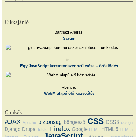
Cikkajánló
Bártházi András:
Scrum
inf:
Egy JavaScript keretrendszer születése – öröklődés
vbence:
WebM alapú élő közvetítés
Címkék
CSS
AJAX
biztonság
böngésző
CSS3
Apache
design
Firefox
Django
Drupal
Google
HTML 5
felület
HTML
HTML5
JavaScript
jQuery