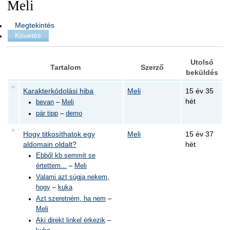
Meli
Megtekintés
Követés
Utolsó
Tartalom
Szerző
beküldés
Karakterkódolási hiba
Meli
15 év 35
hét
bevan
–
Meli
pár tipp
–
demo
Hogy titkosíthatok egy
Meli
15 év 37
aldomain oldalt?
hét
Ebből kb semmit se
értettem...
–
Meli
Valami azt súgja nekem,
hogy
–
kuka
Azt szeretném, ha nem
–
Meli
Aki direkt linkel érkezik
–