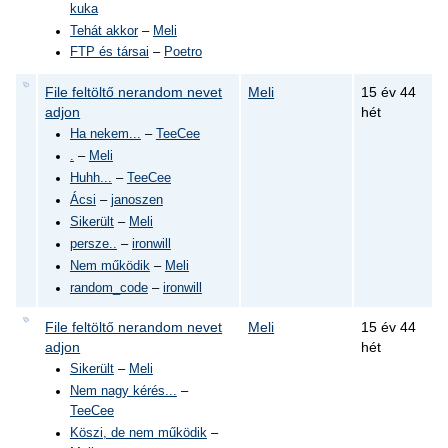
kuka
Tehát akkor
–
Meli
FTP és társai
–
Poetro
File feltöltő nerandom nevet
Meli
15 év 44
adjon
hét
Ha nekem...
–
TeeCee
.
–
Meli
Huhh...
–
TeeCee
Ácsi
–
janoszen
Sikerült
–
Meli
persze..
–
ironwill
Nem működik
–
Meli
random_code
–
ironwill
File feltöltő nerandom nevet
Meli
15 év 44
adjon
hét
Sikerült
–
Meli
Nem nagy kérés...
–
TeeCee
Köszi, de nem működik
–