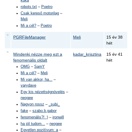
kuka
robots.txt
–
Poetro
Csak kereső motorilag
–
Meli
Mi a cél?
–
Poetro
PGRFileManager
Meli
15 év 38
hét
Mindenki nézze meg ezt a
kadar_krisztina
15 év 41
fenomenális oldalt
hét
OMG
–
SamY
Mi a cél?
–
Meli
Mi van akkor, ha...
–
varydave
Egy kis nézettségnövelés
–
neogee
Nagyon rossz
–
_subi_
fake
–
szabo.b.gabor
fenomenális?! :)
–
ironwill
ha jól tudom...
–
neogee
Egyetlen pozitívum: a
–