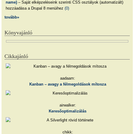
name)
– Saját elképzeléseink szerinti CSS osztályok (automatizált)
hozzáadása a Drupal 8 menüihez
(0)
tovább»
Könyvajánló
Cikkajánló
aadaam:
Kanban – avagy a félmegoldások mítosza
airwalker:
Keresőoptimalizálás
chikk: