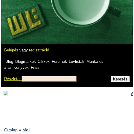
Belépés
vagy
regisztráció
Blog
Blogmarkok
Cikkek
Fórumok
Levlisták
Munka és
állás
Könyvek
Friss
Részletes
Címlap
»
Meli