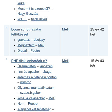
kuka
Most mit is szeretnél?
–
Nagy Gusztáv
WTF...
–
tisch.david
Login script, avatar
Meli
15 év 42
feltöltéssel
hét
gravatar.
–
deejayy
Megnéztem
–
Meli
Drupal
–
Poetro
PHP filek lophatóak e?
Meli
15 év 43
hét
Üzemeltetés
–
janoszen
.inc és apache
–
bbaga
érdemes a belépési ponton
–
winston
Olyannal már találkoztam,
–
szabo.b.gabor
köszi a válaszokat
–
Meli
Nem
–
Poetro
Alapjából két lehetőség
–