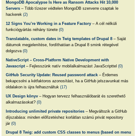
MongoDB Apocalypse Is Here as Ransom Attacks Hit 10,000
Servers
– Több tízezer védtelen MongoDB szerverre csaptak le
hackerek
(2)
12 Signs You’re Working in a Feature Factory
– A cél nélküli
funkciógyártás néhány tünete
(0)
Translatable, custom dates in Twig templates of Drupal 8
– Saját
dátumok megjelenítése, fordíthatóan a Drupal 8 smink rétegével
dolgozva
(0)
NativeScript – Cross-Platform Native Development with
Javascript
– Fejlesszünk natív mobilalkalmazást JavaScripttel
(0)
GitHub Security Update: Reused password attack
– Érdemes
bekapcsolni a kétfaktoros azonosítást, ha a GitHub jelszavunkat más
oldalakon is újra felhasználtuk
(17)
UX Design könyv
– Hogyan tervezz felhasználóbarát és szerethető
alkalmazásokat?
(0)
Introducing unlimited private repositories
– Megváltozik a GitHub
díjszabása: minden előfizetéshez korlátlan számú privát repository
jár
(0)
Drupal 8 Twig: add custom CSS classes to menus (based on menu