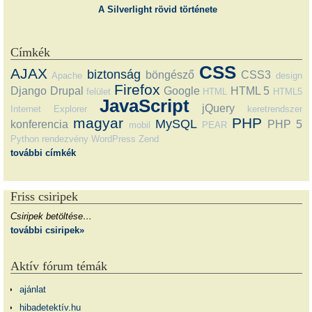
A Silverlight rövid története
Címkék
CSS
AJAX
biztonság
böngésző
CSS3
Apache
design
Firefox
Django
Drupal
Google
HTML 5
felület
HTML
HTML5
JavaScript
jQuery
Internet Explorer
keretrendszer
magyar
PHP
MySQL
konferencia
PHP 5
mobil
PEAR
Python
rendezvény
WordPress
Zend
további címkék
Friss csiripek
Csiripek betöltése…
további csiripek»
Aktív fórum témák
ajánlat
hibadetektív.hu