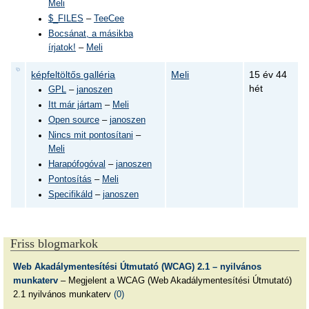
Meli
$_FILES
–
TeeCee
Bocsánat, a másikba
írjatok!
–
Meli
képfeltöltős galléria
Meli
15 év 44
hét
GPL
–
janoszen
Itt már jártam
–
Meli
Open source
–
janoszen
Nincs mit pontosítani
–
Meli
Harapófogóval
–
janoszen
Pontosítás
–
Meli
Specifikáld
–
janoszen
Friss blogmarkok
Web Akadálymentesítési Útmutató (WCAG) 2.1 – nyilvános
munkaterv
– Megjelent a WCAG (Web Akadálymentesítési Útmutató)
2.1 nyilvános munkaterv
(0)