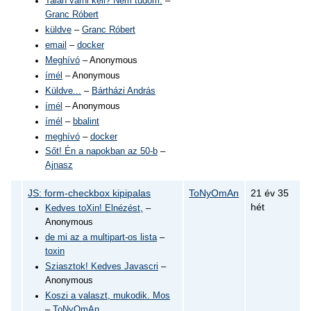
Talán várni kell? Nem tudom.
–
Granc Róbert
küldve
–
Granc Róbert
email
–
docker
Meghívó
– Anonymous
ímél
– Anonymous
Küldve...
–
Bártházi András
ímél
– Anonymous
ímél
–
bbalint
meghívó
–
docker
Sőt! Én a napokban az 50-b
–
Ajnasz
JS: form-checkbox kipipalas
ToNyOmAn
21 év 35
hét
Kedves toXin! Elnézést,
–
Anonymous
de mi az a multipart-os lista
–
toxin
Sziasztok! Kedves Javascri
–
Anonymous
Koszi a valaszt, mukodik. Mos
–
ToNyOmAn