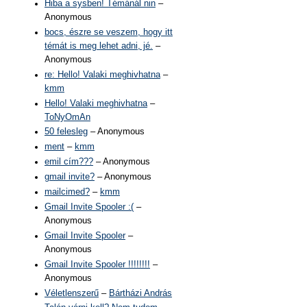
Hiba a sysben! Témánál nin
–
Anonymous
bocs, észre se veszem, hogy itt
témát is meg lehet adni, jé.
–
Anonymous
re: Hello! Valaki meghivhatna
–
kmm
Hello! Valaki meghivhatna
–
ToNyOmAn
50 felesleg
– Anonymous
ment
–
kmm
emil cím???
– Anonymous
gmail invite?
– Anonymous
mailcimed?
–
kmm
Gmail Invite Spooler :(
–
Anonymous
Gmail Invite Spooler
–
Anonymous
Gmail Invite Spooler !!!!!!!!
–
Anonymous
Véletlenszerű
–
Bártházi András