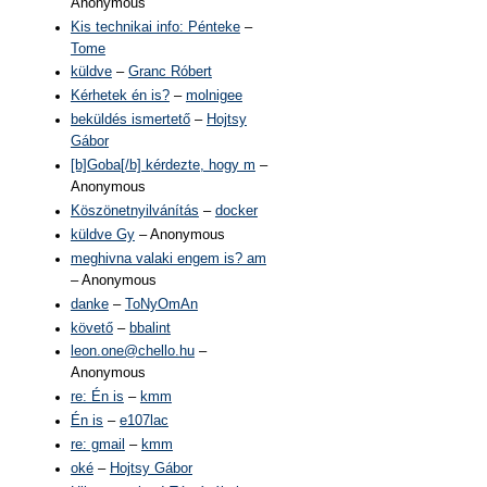
Anonymous
Kis technikai info: Pénteke
–
Tome
küldve
–
Granc Róbert
Kérhetek én is?
–
molnigee
beküldés ismertető
–
Hojtsy
Gábor
[b]Goba[/b] kérdezte, hogy m
–
Anonymous
Köszönetnyilvánítás
–
docker
küldve Gy
– Anonymous
meghivna valaki engem is? am
– Anonymous
danke
–
ToNyOmAn
követő
–
bbalint
leon.one@chello.hu
–
Anonymous
re: Én is
–
kmm
Én is
–
e107lac
re: gmail
–
kmm
oké
–
Hojtsy Gábor