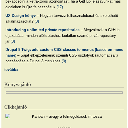
bekapcsolni a kétfaktoros azonosítást, ha a GitHub jelszavunkat más
oldalakon is újra felhasználtuk
(17)
UX Design könyv
– Hogyan tervezz felhasználóbarát és szerethető
alkalmazásokat?
(0)
Introducing unlimited private repositories
– Megváltozik a GitHub
díjszabása: minden előfizetéshez korlátlan számú privát repository
jár
(0)
Drupal 8 Twig: add custom CSS classes to menus (based on menu
name)
– Saját elképzeléseink szerinti CSS osztályok (automatizált)
hozzáadása a Drupal 8 menüihez
(0)
tovább»
Könyvajánló
Cikkajánló
aadaam: