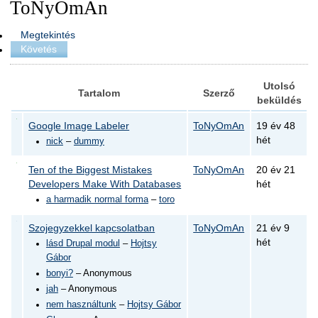
ToNyOmAn
Megtekintés
Követés
Utolsó
Tartalom
Szerző
beküldés
Google Image Labeler
ToNyOmAn
19 év 48
hét
nick
–
dummy
Ten of the Biggest Mistakes
ToNyOmAn
20 év 21
Developers Make With Databases
hét
a harmadik normal forma
–
toro
Szojegyzekkel kapcsolatban
ToNyOmAn
21 év 9
hét
lásd Drupal modul
–
Hojtsy
Gábor
bonyi?
– Anonymous
jah
– Anonymous
nem használtunk
–
Hojtsy Gábor