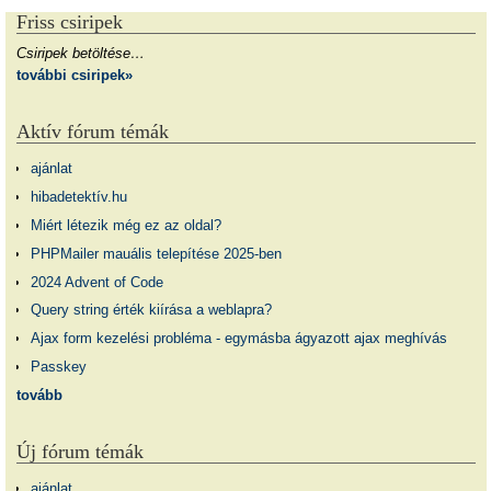
Friss csiripek
Csiripek betöltése…
további csiripek»
Aktív fórum témák
ajánlat
hibadetektív.hu
Miért létezik még ez az oldal?
PHPMailer mauális telepítése 2025-ben
2024 Advent of Code
Query string érték kiírása a weblapra?
Ajax form kezelési probléma - egymásba ágyazott ajax meghívás
Passkey
tovább
Új fórum témák
ajánlat