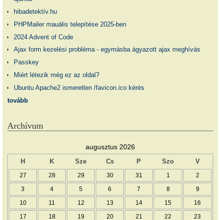
hibadetektív.hu
PHPMailer mauális telepítése 2025-ben
2024 Advent of Code
Ajax form kezelési probléma - egymásba ágyazott ajax meghívás
Passkey
Miért létezik még ez az oldal?
Ubuntu Apache2 ismeretlen /favicon.ico kérés
tovább
Archívum
augusztus 2026
H
K
Sze
Cs
P
Szo
V
27
28
29
30
31
1
2
3
4
5
6
7
8
9
10
11
12
13
14
15
16
17
18
19
20
21
22
23