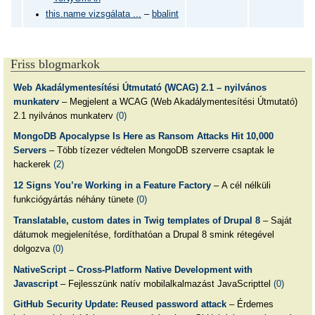
this.name vizsgálata ...
–
bbalint
Friss blogmarkok
Web Akadálymentesítési Útmutató (WCAG) 2.1 – nyilvános
munkaterv
– Megjelent a WCAG (Web Akadálymentesítési Útmutató)
2.1 nyilvános munkaterv
(0)
MongoDB Apocalypse Is Here as Ransom Attacks Hit 10,000
Servers
– Több tízezer védtelen MongoDB szerverre csaptak le
hackerek
(2)
12 Signs You’re Working in a Feature Factory
– A cél nélküli
funkciógyártás néhány tünete
(0)
Translatable, custom dates in Twig templates of Drupal 8
– Saját
dátumok megjelenítése, fordíthatóan a Drupal 8 smink rétegével
dolgozva
(0)
NativeScript – Cross-Platform Native Development with
Javascript
– Fejlesszünk natív mobilalkalmazást JavaScripttel
(0)
GitHub Security Update: Reused password attack
– Érdemes