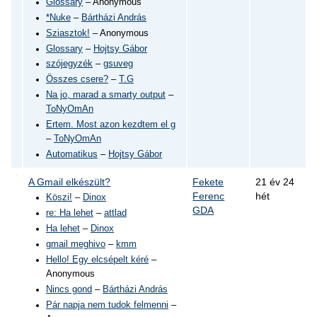
Glossary
– Anonymous
*Nuke
–
Bártházi András
Sziasztok!
– Anonymous
Glossary
–
Hojtsy Gábor
szójegyzék
–
gsuveg
Összes csere?
–
T.G
Na jo, marad a smarty output
–
ToNyOmAn
Ertem. Most azon kezdtem el g
–
ToNyOmAn
Automatikus
–
Hojtsy Gábor
A Gmail elkészült?
Fekete
21 év 24
Ferenc
hét
Köszi!
–
Dinox
GDA
re: Ha lehet
–
attlad
Ha lehet
–
Dinox
gmail meghivo
–
kmm
Hello! Egy elcsépelt kéré
–
Anonymous
Nincs gond
–
Bártházi András
Pár napja nem tudok felmenni
–