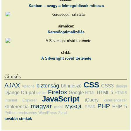
Kanban – avagy a félmegoldások mítosza
airwalker:
Keresőoptimalizálás
chikk:
A Silverlight rövid története
Címkék
CSS
AJAX
biztonság
böngésző
CSS3
Apache
design
Firefox
Django
Drupal
Google
HTML 5
felület
HTML
HTML5
JavaScript
jQuery
Internet Explorer
keretrendszer
magyar
PHP
MySQL
konferencia
PHP 5
mobil
PEAR
Python
rendezvény
WordPress
Zend
további címkék