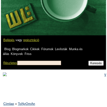
Belépés
vagy
regisztráció
Blog
Blogmarkok
Cikkek
Fórumok
Levlisták
Munka és
állás
Könyvek
Friss
Részletes
Címlap
»
ToNyOmAn