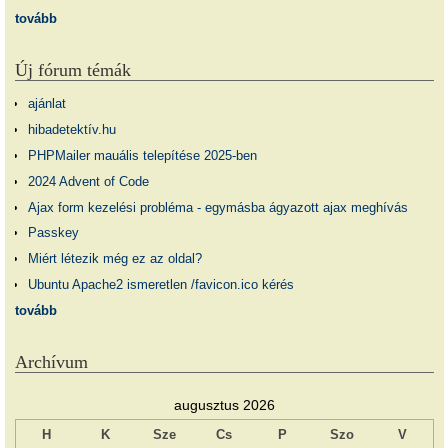
tovább
Új fórum témák
ajánlat
hibadetektív.hu
PHPMailer mauális telepítése 2025-ben
2024 Advent of Code
Ajax form kezelési probléma - egymásba ágyazott ajax meghívás
Passkey
Miért létezik még ez az oldal?
Ubuntu Apache2 ismeretlen /favicon.ico kérés
tovább
Archívum
augusztus 2026
H
K
Sze
Cs
P
Szo
V