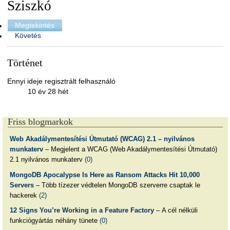
Sziszkó
Megtekintés
Követés
Történet
Ennyi ideje regisztrált felhasználó
10 év 28 hét
Friss blogmarkok
Web Akadálymentesítési Útmutató (WCAG) 2.1 – nyilvános
munkaterv
– Megjelent a WCAG (Web Akadálymentesítési Útmutató)
2.1 nyilvános munkaterv
(0)
MongoDB Apocalypse Is Here as Ransom Attacks Hit 10,000
Servers
– Több tízezer védtelen MongoDB szerverre csaptak le
hackerek
(2)
12 Signs You’re Working in a Feature Factory
– A cél nélküli
funkciógyártás néhány tünete
(0)