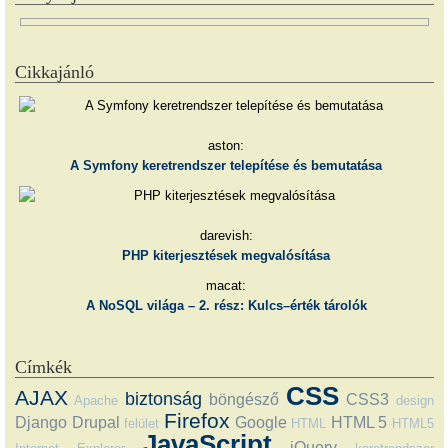
Cikkajánló
aston:
A Symfony keretrendszer telepítése és bemutatása
darevish:
PHP kiterjesztések megvalósítása
macat:
A NoSQL világa – 2. rész: Kulcs–érték tárolók
Címkék
CSS
AJAX
biztonság
böngésző
CSS3
Apache
design
Firefox
Django
Drupal
Google
HTML 5
felület
HTML
HTML5
JavaScript
jQuery