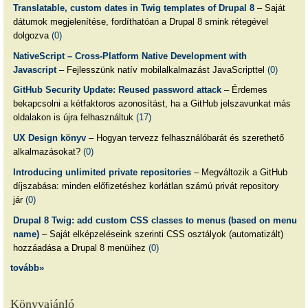
Translatable, custom dates in Twig templates of Drupal 8
– Saját
dátumok megjelenítése, fordíthatóan a Drupal 8 smink rétegével
dolgozva
(0)
NativeScript – Cross-Platform Native Development with
Javascript
– Fejlesszünk natív mobilalkalmazást JavaScripttel
(0)
GitHub Security Update: Reused password attack
– Érdemes
bekapcsolni a kétfaktoros azonosítást, ha a GitHub jelszavunkat más
oldalakon is újra felhasználtuk
(17)
UX Design könyv
– Hogyan tervezz felhasználóbarát és szerethető
alkalmazásokat?
(0)
Introducing unlimited private repositories
– Megváltozik a GitHub
díjszabása: minden előfizetéshez korlátlan számú privát repository
jár
(0)
Drupal 8 Twig: add custom CSS classes to menus (based on menu
name)
– Saját elképzeléseink szerinti CSS osztályok (automatizált)
hozzáadása a Drupal 8 menüihez
(0)
tovább»
Könyvajánló