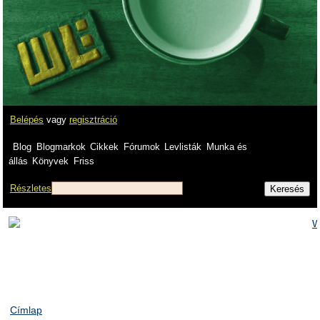
Belépés
vagy
regisztráció
Blog
Blogmarkok
Cikkek
Fórumok
Levlisták
Munka és
állás
Könyvek
Friss
Részletes
Címlap