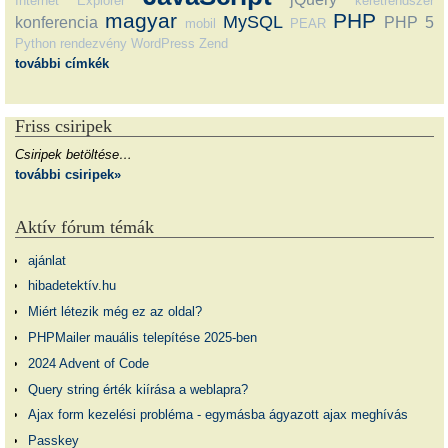
Internet Explorer
keretrendszer
magyar
PHP
MySQL
konferencia
PHP 5
mobil
PEAR
Python
rendezvény
WordPress
Zend
további címkék
Friss csiripek
Csiripek betöltése…
további csiripek»
Aktív fórum témák
ajánlat
hibadetektív.hu
Miért létezik még ez az oldal?
PHPMailer mauális telepítése 2025-ben
2024 Advent of Code
Query string érték kiírása a weblapra?
Ajax form kezelési probléma - egymásba ágyazott ajax meghívás
Passkey