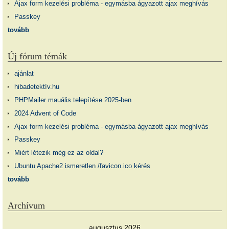
Ajax form kezelési probléma - egymásba ágyazott ajax meghívás
Passkey
tovább
Új fórum témák
ajánlat
hibadetektív.hu
PHPMailer mauális telepítése 2025-ben
2024 Advent of Code
Ajax form kezelési probléma - egymásba ágyazott ajax meghívás
Passkey
Miért létezik még ez az oldal?
Ubuntu Apache2 ismeretlen /favicon.ico kérés
tovább
Archívum
augusztus 2026