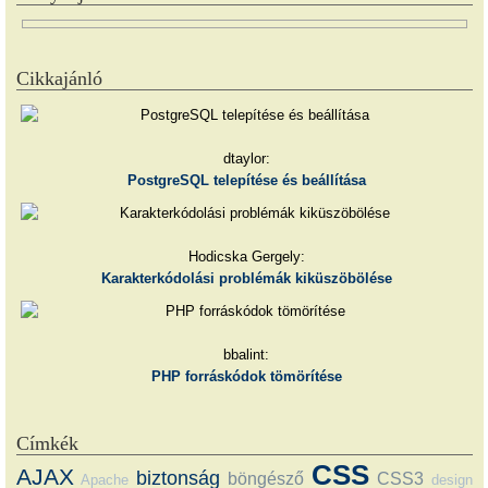
Cikkajánló
dtaylor:
PostgreSQL telepítése és beállítása
Hodicska Gergely:
Karakterkódolási problémák kiküszöbölése
bbalint:
PHP forráskódok tömörítése
Címkék
CSS
AJAX
biztonság
böngésző
CSS3
Apache
design