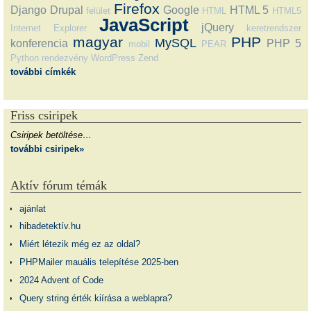
Firefox
Django
Drupal
Google
HTML 5
felület
HTML
HTML5
JavaScript
jQuery
Internet Explorer
keretrendszer
magyar
PHP
MySQL
konferencia
PHP 5
mobil
PEAR
Python
rendezvény
WordPress
Zend
további címkék
Friss csiripek
Csiripek betöltése…
további csiripek»
Aktív fórum témák
ajánlat
hibadetektív.hu
Miért létezik még ez az oldal?
PHPMailer mauális telepítése 2025-ben
2024 Advent of Code
Query string érték kiírása a weblapra?