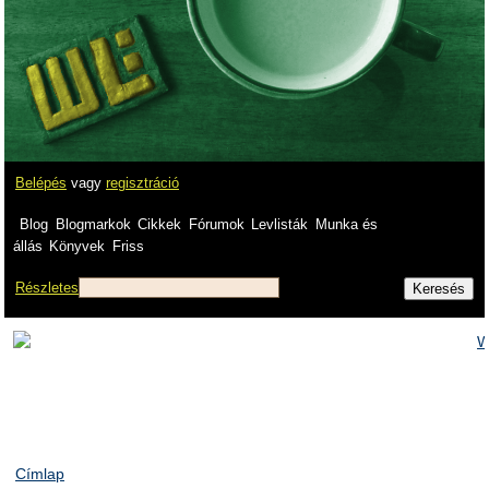
Belépés
vagy
regisztráció
Blog
Blogmarkok
Cikkek
Fórumok
Levlisták
Munka és
állás
Könyvek
Friss
Részletes
Címlap