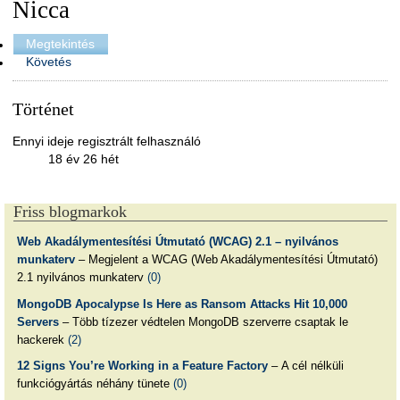
Nicca
Megtekintés
Követés
Történet
Ennyi ideje regisztrált felhasználó
18 év 26 hét
Friss blogmarkok
Web Akadálymentesítési Útmutató (WCAG) 2.1 – nyilvános
munkaterv
– Megjelent a WCAG (Web Akadálymentesítési Útmutató)
2.1 nyilvános munkaterv
(0)
MongoDB Apocalypse Is Here as Ransom Attacks Hit 10,000
Servers
– Több tízezer védtelen MongoDB szerverre csaptak le
hackerek
(2)
12 Signs You’re Working in a Feature Factory
– A cél nélküli
funkciógyártás néhány tünete
(0)