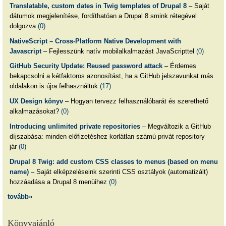
Translatable, custom dates in Twig templates of Drupal 8
– Saját
dátumok megjelenítése, fordíthatóan a Drupal 8 smink rétegével
dolgozva
(0)
NativeScript – Cross-Platform Native Development with
Javascript
– Fejlesszünk natív mobilalkalmazást JavaScripttel
(0)
GitHub Security Update: Reused password attack
– Érdemes
bekapcsolni a kétfaktoros azonosítást, ha a GitHub jelszavunkat más
oldalakon is újra felhasználtuk
(17)
UX Design könyv
– Hogyan tervezz felhasználóbarát és szerethető
alkalmazásokat?
(0)
Introducing unlimited private repositories
– Megváltozik a GitHub
díjszabása: minden előfizetéshez korlátlan számú privát repository
jár
(0)
Drupal 8 Twig: add custom CSS classes to menus (based on menu
name)
– Saját elképzeléseink szerinti CSS osztályok (automatizált)
hozzáadása a Drupal 8 menüihez
(0)
tovább»
Könyvajánló