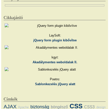
Cikkajánló
LaySoft:
jQuery form plugin kibővítve
kgyt:
Akadálymentes weboldalak II.
Poetro:
Sablonkezelés jQuery alatt
Címkék
CSS
AJAX
biztonság
böngésző
CSS3
Apache
design