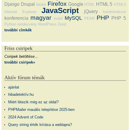
Firefox
Django
Drupal
Google
HTML 5
felület
HTML
HTML5
JavaScript
jQuery
Internet Explorer
keretrendszer
magyar
PHP
MySQL
konferencia
PHP 5
mobil
PEAR
Python
rendezvény
WordPress
Zend
további címkék
Friss csiripek
Csiripek betöltése…
további csiripek»
Aktív fórum témák
ajánlat
hibadetektív.hu
Miért létezik még ez az oldal?
PHPMailer mauális telepítése 2025-ben
2024 Advent of Code
Query string érték kiírása a weblapra?