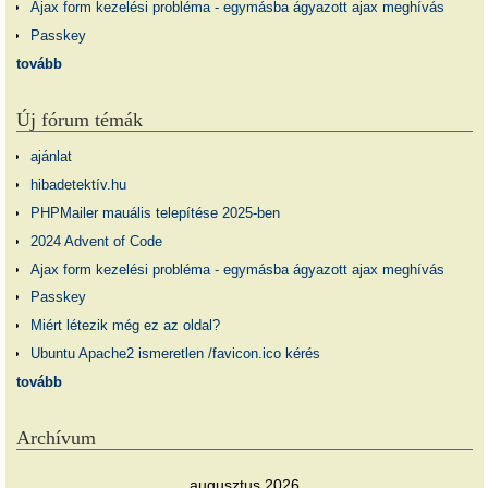
Ajax form kezelési probléma - egymásba ágyazott ajax meghívás
Passkey
tovább
Új fórum témák
ajánlat
hibadetektív.hu
PHPMailer mauális telepítése 2025-ben
2024 Advent of Code
Ajax form kezelési probléma - egymásba ágyazott ajax meghívás
Passkey
Miért létezik még ez az oldal?
Ubuntu Apache2 ismeretlen /favicon.ico kérés
tovább
Archívum
augusztus 2026