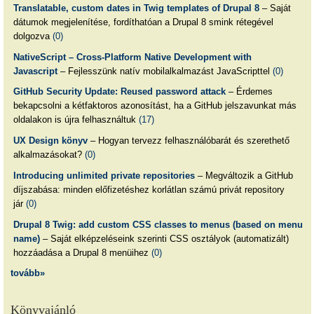
Translatable, custom dates in Twig templates of Drupal 8
– Saját
dátumok megjelenítése, fordíthatóan a Drupal 8 smink rétegével
dolgozva
(0)
NativeScript – Cross-Platform Native Development with
Javascript
– Fejlesszünk natív mobilalkalmazást JavaScripttel
(0)
GitHub Security Update: Reused password attack
– Érdemes
bekapcsolni a kétfaktoros azonosítást, ha a GitHub jelszavunkat más
oldalakon is újra felhasználtuk
(17)
UX Design könyv
– Hogyan tervezz felhasználóbarát és szerethető
alkalmazásokat?
(0)
Introducing unlimited private repositories
– Megváltozik a GitHub
díjszabása: minden előfizetéshez korlátlan számú privát repository
jár
(0)
Drupal 8 Twig: add custom CSS classes to menus (based on menu
name)
– Saját elképzeléseink szerinti CSS osztályok (automatizált)
hozzáadása a Drupal 8 menüihez
(0)
tovább»
Könyvajánló