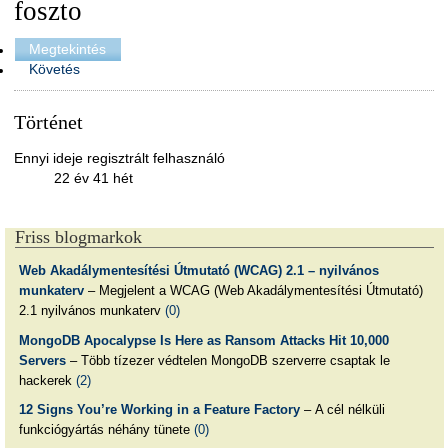
foszto
Megtekintés
Követés
Történet
Ennyi ideje regisztrált felhasználó
22 év 41 hét
Friss blogmarkok
Web Akadálymentesítési Útmutató (WCAG) 2.1 – nyilvános
munkaterv
– Megjelent a WCAG (Web Akadálymentesítési Útmutató)
2.1 nyilvános munkaterv
(0)
MongoDB Apocalypse Is Here as Ransom Attacks Hit 10,000
Servers
– Több tízezer védtelen MongoDB szerverre csaptak le
hackerek
(2)
12 Signs You’re Working in a Feature Factory
– A cél nélküli
funkciógyártás néhány tünete
(0)