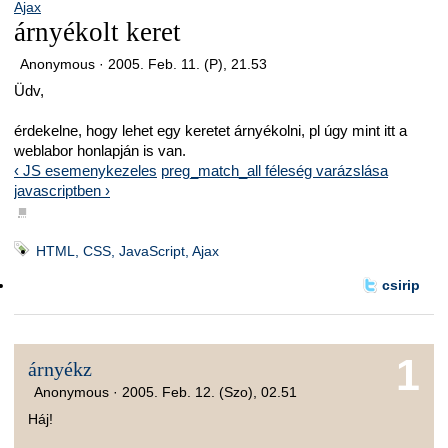
Ajax
árnyékolt keret
Anonymous ·
2005. Feb. 11. (P), 21.53
Üdv,
érdekelne, hogy lehet egy keretet árnyékolni, pl úgy mint itt a
weblabor honlapján is van.
‹ JS esemenykezeles
preg_match_all féleség varázslása
javascriptben ›
■
HTML, CSS, JavaScript, Ajax
csirip
1
árnyékz
Anonymous ·
2005. Feb. 12. (Szo), 02.51
Háj!