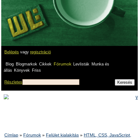
Belépés
vagy
regisztráció
Fórumok
Blog
Blogmarkok
Cikkek
Levlisták
Munka és
állás
Könyvek
Friss
Részletes
Címlap
»
Fórumok
»
Felület kialakítás
»
HTML, CSS, JavaScript,