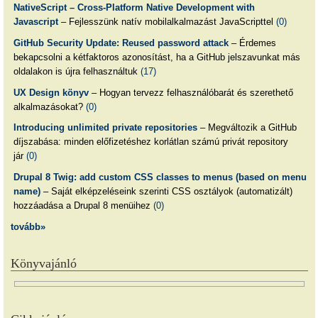
NativeScript – Cross-Platform Native Development with
Javascript
– Fejlesszünk natív mobilalkalmazást JavaScripttel
(0)
GitHub Security Update: Reused password attack
– Érdemes
bekapcsolni a kétfaktoros azonosítást, ha a GitHub jelszavunkat más
oldalakon is újra felhasználtuk
(17)
UX Design könyv
– Hogyan tervezz felhasználóbarát és szerethető
alkalmazásokat?
(0)
Introducing unlimited private repositories
– Megváltozik a GitHub
díjszabása: minden előfizetéshez korlátlan számú privát repository
jár
(0)
Drupal 8 Twig: add custom CSS classes to menus (based on menu
name)
– Saját elképzeléseink szerinti CSS osztályok (automatizált)
hozzáadása a Drupal 8 menüihez
(0)
tovább»
Könyvajánló