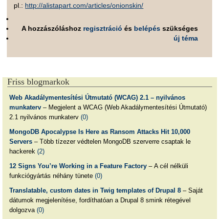
pl.:
http://alistapart.com/articles/onionskin/
A hozzászóláshoz
regisztráció
és
belépés
szükséges
új téma
Friss blogmarkok
Web Akadálymentesítési Útmutató (WCAG) 2.1 – nyilvános
munkaterv
– Megjelent a WCAG (Web Akadálymentesítési Útmutató)
2.1 nyilvános munkaterv
(0)
MongoDB Apocalypse Is Here as Ransom Attacks Hit 10,000
Servers
– Több tízezer védtelen MongoDB szerverre csaptak le
hackerek
(2)
12 Signs You’re Working in a Feature Factory
– A cél nélküli
funkciógyártás néhány tünete
(0)
Translatable, custom dates in Twig templates of Drupal 8
– Saját
dátumok megjelenítése, fordíthatóan a Drupal 8 smink rétegével
dolgozva
(0)