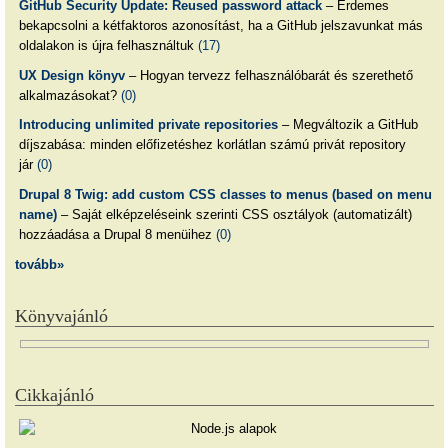
GitHub Security Update: Reused password attack
– Érdemes
bekapcsolni a kétfaktoros azonosítást, ha a GitHub jelszavunkat más
oldalakon is újra felhasználtuk
(17)
UX Design könyv
– Hogyan tervezz felhasználóbarát és szerethető
alkalmazásokat?
(0)
Introducing unlimited private repositories
– Megváltozik a GitHub
díjszabása: minden előfizetéshez korlátlan számú privát repository
jár
(0)
Drupal 8 Twig: add custom CSS classes to menus (based on menu
name)
– Saját elképzeléseink szerinti CSS osztályok (automatizált)
hozzáadása a Drupal 8 menüihez
(0)
tovább»
Könyvajánló
Cikkajánló