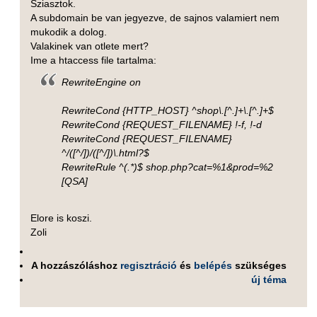
Sziasztok.
A subdomain be van jegyezve, de sajnos valamiert nem
mukodik a dolog.
Valakinek van otlete mert?
Ime a htaccess file tartalma:
RewriteEngine on
RewriteCond {HTTP_HOST} ^shop\.[^.]+\.[^.]+$
RewriteCond {REQUEST_FILENAME} !-f, !-d
RewriteCond {REQUEST_FILENAME}
^/([^/])/([^/])\.html?$
RewriteRule ^(.*)$ shop.php?cat=%1&prod=%2
[QSA]
Elore is koszi.
Zoli
A hozzászóláshoz
regisztráció
és
belépés
szükséges
új téma