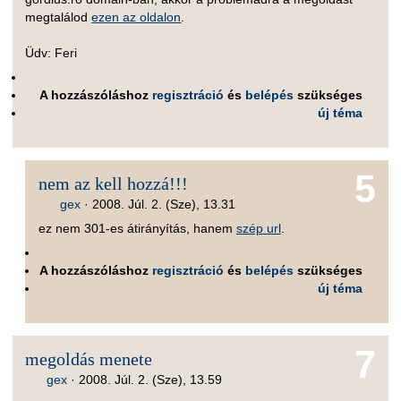
megtalálod
ezen az oldalon
.
Üdv: Feri
A hozzászóláshoz
regisztráció
és
belépés
szükséges
új téma
5
nem az kell hozzá!!!
gex
·
2008. Júl. 2. (Sze), 13.31
ez nem 301-es átirányítás, hanem
szép url
.
A hozzászóláshoz
regisztráció
és
belépés
szükséges
új téma
7
megoldás menete
gex
·
2008. Júl. 2. (Sze), 13.59