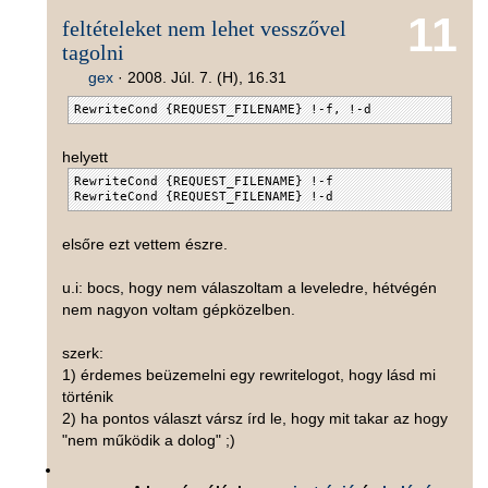
11
feltételeket nem lehet vesszővel
tagolni
gex
·
2008. Júl. 7. (H), 16.31
RewriteCond {REQUEST_FILENAME} !-f, !-d
helyett
RewriteCond {REQUEST_FILENAME} !-f
RewriteCond {REQUEST_FILENAME} !-d
elsőre ezt vettem észre.
u.i: bocs, hogy nem válaszoltam a leveledre, hétvégén
nem nagyon voltam gépközelben.
szerk:
1) érdemes beüzemelni egy rewritelogot, hogy lásd mi
történik
2) ha pontos választ vársz írd le, hogy mit takar az hogy
"nem működik a dolog" ;)