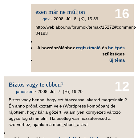
16
ezen már ne múljon
gex
·
2008. Júl. 8. (K), 15.39
http://weblabor.hu/forumok/temak/15272#comment-
34193
A hozzászóláshoz
regisztráció
és
belépés
szükséges
új téma
12
Biztos vagy te ebben?
janoszen
·
2008. Júl. 7. (H), 19.20
Biztos vagy benne, hogy ezt htaccessel akarod megcsinálni?
Én annó próbálkoztam vele (Wordpress kombóban) de
rájöttem, hogy kár a gőzért, valamilyen környezeti változó
úgyse fog stimmelni. Ha esetleg van hozzáférésed a
szerverhez, ajánlom a mod_vhost_alias-t.