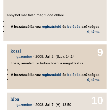
ennyiből már talán meg tudod oldani.
A hozzászóláshoz
regisztráció
és
belépés
szükséges
új téma
9
koszi
gazember
·
2008. Júl. 2. (Sze), 14.14
Koszi, remelem, ki tudom hozni a megoldast ra.
A hozzászóláshoz
regisztráció
és
belépés
szükséges
új téma
10
hiba
gazember
·
2008. Júl. 7. (H), 13.50