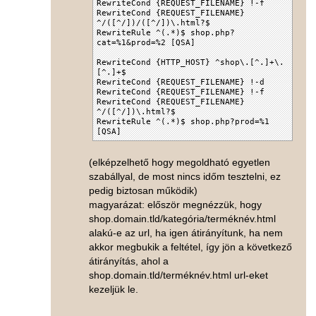
RewriteCond {REQUEST_FILENAME} !-f
RewriteCond {REQUEST_FILENAME}
^/([^/])/([^/])\.html?$
RewriteRule ^(.*)$ shop.php?
cat=%1&prod=%2 [QSA]
RewriteCond {HTTP_HOST} ^shop\.[^.]+\.
[^.]+$
RewriteCond {REQUEST_FILENAME} !-d
RewriteCond {REQUEST_FILENAME} !-f
RewriteCond {REQUEST_FILENAME}
^/([^/])\.html?$
RewriteRule ^(.*)$ shop.php?prod=%1
[QSA]
(elképzelhető hogy megoldható egyetlen
szabállyal, de most nincs időm tesztelni, ez
pedig biztosan működik)
magyarázat: először megnézzük, hogy
shop.domain.tld/kategória/terméknév.html
alakú-e az url, ha igen átirányítunk, ha nem
akkor megbukik a feltétel, így jön a következő
átirányítás, ahol a
shop.domain.tld/terméknév.html url-eket
kezeljük le.