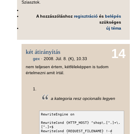
Sziasztok.
A hozzászóláshoz
regisztráció
és
belépés
szükséges
új téma
14
két átirányítás
gex
·
2008. Júl. 8. (K), 10.33
nem teljesen értem, kétféleképpen is tudom
értelmezni amit írtál.
a kategoria resz opcionalis legyen
RewriteEngine on
RewriteCond {HTTP_HOST} ^shop\.[^.]+\.
[^.]+$
RewriteCond {REQUEST_FILENAME} !-d