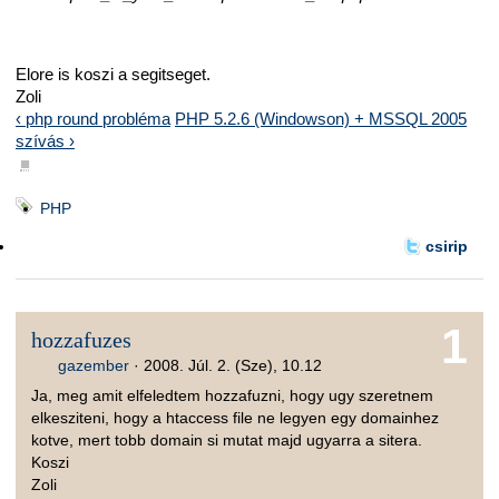
Elore is koszi a segitseget.
Zoli
‹ php round probléma
PHP 5.2.6 (Windowson) + MSSQL 2005
szívás ›
■
PHP
csirip
1
hozzafuzes
gazember
·
2008. Júl. 2. (Sze), 10.12
Ja, meg amit elfeledtem hozzafuzni, hogy ugy szeretnem
elkesziteni, hogy a htaccess file ne legyen egy domainhez
kotve, mert tobb domain si mutat majd ugyarra a sitera.
Koszi
Zoli