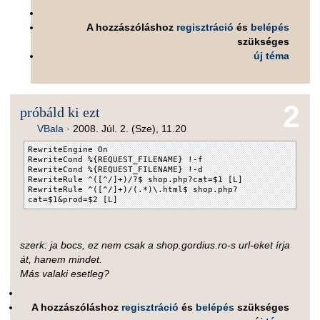
A hozzászóláshoz
regisztráció
és
belépés
szükséges
új téma
2
próbáld ki ezt
VBala
·
2008. Júl. 2. (Sze), 11.20
RewriteEngine On
RewriteCond %{REQUEST_FILENAME} !-f
RewriteCond %{REQUEST_FILENAME} !-d
RewriteRule ^([^/]+)/?$ shop.php?cat=$1 [L]
RewriteRule ^([^/]+)/(.*)\.html$ shop.php?
cat=$1&prod=$2 [L]
szerk: ja bocs, ez nem csak a shop.gordius.ro-s url-eket írja
át, hanem mindet.
Más valaki esetleg?
A hozzászóláshoz
regisztráció
és
belépés
szükséges