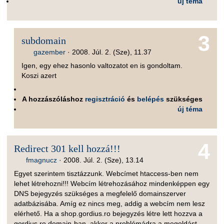
új téma
3
subdomain
gazember
·
2008. Júl. 2. (Sze), 11.37
Igen, egy ehez hasonlo valtozatot en is gondoltam.
Koszi azert
A hozzászóláshoz
regisztráció
és
belépés
szükséges
új téma
4
Redirect 301 kell hozzá!!!
fmagnucz
·
2008. Júl. 2. (Sze), 13.14
Egyet szerintem tisztázzunk. Webcímet htaccess-ben nem
lehet létrehozni!!! Webcím létrehozásához mindenképpen egy
DNS bejegyzés szükséges a megfelelő domainszerver
adatbázisába. Amíg ez nincs meg, addig a webcím nem lesz
elérhető. Ha a shop.gordius.ro bejegyzés létre lett hozzva a
gordius.ro domain-ban, akkor a problémádra a megoldást