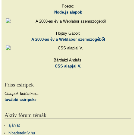
Poetro:
Node.js alapok
Hojtsy Gábor:
A 2003-as év a Weblabor szemszögéből
Bártházi András:
CSS alapjai V.
Friss csiripek
Csiripek betöltése…
további csiripek»
Aktív fórum témák
ajánlat
hibadetektív.hu