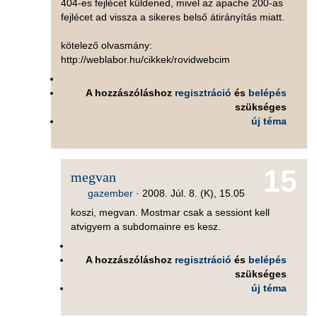
404-es fejlécet küldened, mivel az apache 200-as
fejlécet ad vissza a sikeres belső átirányítás miatt.
kötelező olvasmány:
http://weblabor.hu/cikkek/rovidwebcim
A hozzászóláshoz
regisztráció
és
belépés
szükséges
új téma
15
megvan
gazember
·
2008. Júl. 8. (K), 15.05
koszi, megvan. Mostmar csak a sessiont kell
atvigyem a subdomainre es kesz.
A hozzászóláshoz
regisztráció
és
belépés
szükséges
új téma