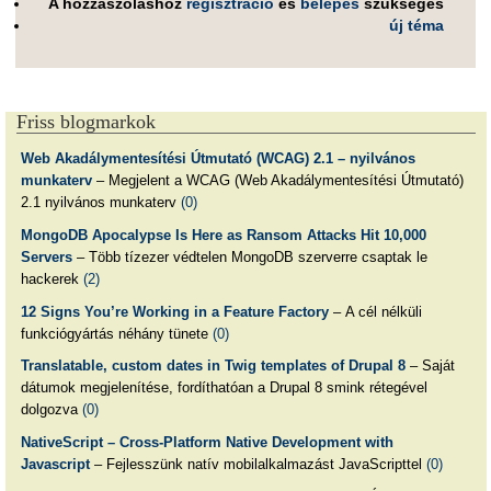
A hozzászóláshoz
regisztráció
és
belépés
szükséges
új téma
Friss blogmarkok
Web Akadálymentesítési Útmutató (WCAG) 2.1 – nyilvános
munkaterv
– Megjelent a WCAG (Web Akadálymentesítési Útmutató)
2.1 nyilvános munkaterv
(0)
MongoDB Apocalypse Is Here as Ransom Attacks Hit 10,000
Servers
– Több tízezer védtelen MongoDB szerverre csaptak le
hackerek
(2)
12 Signs You’re Working in a Feature Factory
– A cél nélküli
funkciógyártás néhány tünete
(0)
Translatable, custom dates in Twig templates of Drupal 8
– Saját
dátumok megjelenítése, fordíthatóan a Drupal 8 smink rétegével
dolgozva
(0)
NativeScript – Cross-Platform Native Development with
Javascript
– Fejlesszünk natív mobilalkalmazást JavaScripttel
(0)