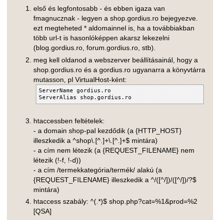
első és legfontosabb - és ebben igaza van
fmagnucznak - legyen a shop.gordius.ro bejegyezve.
ezt megteheted * aldomainnel is, ha a továbbiakban
több url-t is hasonlóképpen akarsz lekezelni
(blog.gordius.ro, forum.gordius.ro, stb).
meg kell oldanod a webszerver beállításainál, hogy a
shop.gordius.ro és a gordius.ro ugyanarra a könyvtárra
mutasson, pl VirtualHost-ként:
ServerName gordius.ro
ServerAlias shop.gordius.ro
htaccessben feltételek:
- a domain shop-pal kezdődik (a {HTTP_HOST}
illeszkedik a ^shop\.[^.]+\.[^.]+$ mintára)
- a cím nem létezik (a {REQUEST_FILENAME} nem
létezik (!-f, !-d))
- a cím /termekkategória/termék/ alakú (a
{REQUEST_FILENAME} illeszkedik a ^/([^/])/([^/])/?$
mintára)
htaccess szabály: ^(.*)$ shop.php?cat=%1&prod=%2
[QSA]