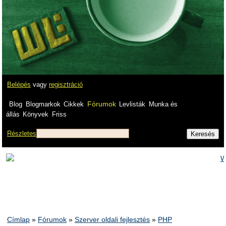
Belépés
vagy
regisztráció
Fórumok
Blog
Blogmarkok
Cikkek
Levlisták
Munka és
állás
Könyvek
Friss
Részletes
Címlap
»
Fórumok
»
Szerver oldali fejlesztés
»
PHP