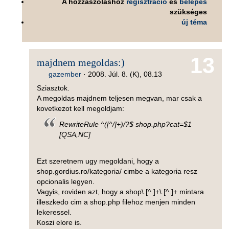
A hozzászóláshoz
regisztráció
és
belépés
szükséges
új téma
13
majdnem megoldas:)
gazember
·
2008. Júl. 8. (K), 08.13
Sziasztok.
A megoldas majdnem teljesen megvan, mar csak a
kovetkezot kell megoldjam:
RewriteRule ^([^/]+)/?$ shop.php?cat=$1
[QSA,NC]
Ezt szeretnem ugy megoldani, hogy a
shop.gordius.ro/kategoria/ cimbe a kategoria resz
opcionalis legyen.
Vagyis, roviden azt, hogy a shop\.[^.]+\.[^.]+ mintara
illeszkedo cim a shop.php filehoz menjen minden
lekeressel.
Koszi elore is.