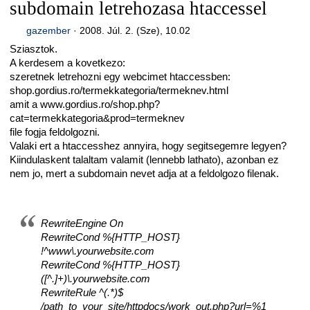
subdomain letrehozasa htaccessel
gazember
·
2008. Júl. 2. (Sze), 10.02
Sziasztok.
A kerdesem a kovetkezo:
szeretnek letrehozni egy webcimet htaccessben:
shop.gordius.ro/termekkategoria/termeknev.html
amit a www.gordius.ro/shop.php?
cat=termekkategoria&prod=termeknev
file fogja feldolgozni.
Valaki ert a htaccesshez annyira, hogy segitsegemre legyen?
Kiindulaskent talaltam valamit (lennebb lathato), azonban ez
nem jo, mert a subdomain nevet adja at a feldolgozo filenak.
RewriteEngine On
RewriteCond %{HTTP_HOST}
!^www\.yourwebsite.com
RewriteCond %{HTTP_HOST}
([^.]+)\.yourwebsite.com
RewriteRule ^(.*)$
/path_to_your_site/httpdocs/work_out.php?url=%1