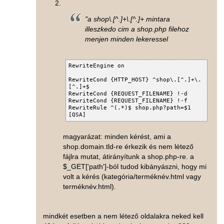
"a shop\.[^.]+\.[^.]+ mintara
illeszkedo cim a shop.php filehoz
menjen minden lekeressel
RewriteEngine on
RewriteCond {HTTP_HOST} ^shop\.[^.]+\.
[^.]+$
RewriteCond {REQUEST_FILENAME} !-d
RewriteCond {REQUEST_FILENAME} !-f
RewriteRule ^(.*)$ shop.php?path=$1
[QSA]
magyarázat: minden kérést, ami a
shop.domain.tld-re érkezik és nem létező
fájlra mutat, átirányítunk a shop.php-re. a
$_GET['path']-ból tudod kibányászni, hogy mi
volt a kérés (kategória/terméknév.html vagy
terméknév.html).
mindkét esetben a nem létező oldalakra neked kell