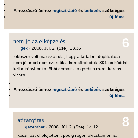
A hozzászóláshoz
regisztráció
és
belépés
szükséges
új téma
6
nem jó az elképzelés
gex
·
2008. Júl. 2. (Sze), 13.35
többször volt már szó róla, hogy a tartalom duplikálása
nem jó, mert nem szeretik a keresőrobotok. 301-es kóddal
kell átirányítani a többi domain-t a gordius.ro-ra. keress
vissza.
A hozzászóláshoz
regisztráció
és
belépés
szükséges
új téma
8
atiranyitas
gazember
·
2008. Júl. 2. (Sze), 14.12
koszi, ezt elfelejtettem, pedig regen olvastam en is.