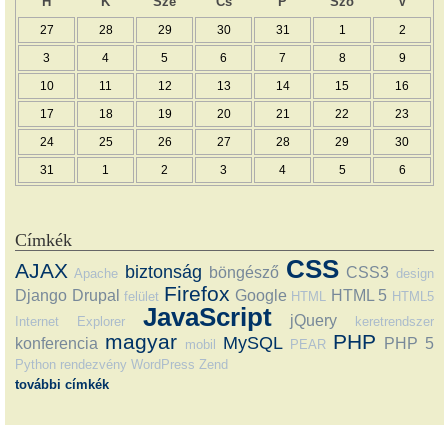
H
K
Sze
Cs
P
Szo
V
27
28
29
30
31
1
2
3
4
5
6
7
8
9
10
11
12
13
14
15
16
17
18
19
20
21
22
23
24
25
26
27
28
29
30
31
1
2
3
4
5
6
Címkék
CSS
AJAX
biztonság
böngésző
CSS3
Apache
design
Firefox
Django
Drupal
Google
HTML 5
felület
HTML
HTML5
JavaScript
jQuery
Internet Explorer
keretrendszer
magyar
PHP
MySQL
konferencia
PHP 5
mobil
PEAR
Python
rendezvény
WordPress
Zend
további címkék