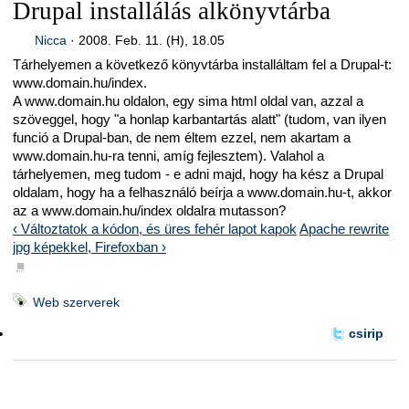
Drupal installálás alkönyvtárba
Nicca
·
2008. Feb. 11. (H), 18.05
Tárhelyemen a következő könyvtárba installáltam fel a Drupal-t:
www.domain.hu/index.
A www.domain.hu oldalon, egy sima html oldal van, azzal a
szöveggel, hogy "a honlap karbantartás alatt" (tudom, van ilyen
funció a Drupal-ban, de nem éltem ezzel, nem akartam a
www.domain.hu-ra tenni, amíg fejlesztem). Valahol a
tárhelyemen, meg tudom - e adni majd, hogy ha kész a Drupal
oldalam, hogy ha a felhasználó beírja a www.domain.hu-t, akkor
az a www.domain.hu/index oldalra mutasson?
‹ Változtatok a kódon, és üres fehér lapot kapok
Apache rewrite
jpg képekkel, Firefoxban ›
■
Web szerverek
csirip