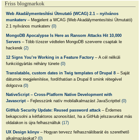
Friss blogmarkok
Web Akadálymentesítési Útmutató (WCAG) 2.1 – nyilvános
munkaterv
– Megjelent a WCAG (Web Akadálymentesítési Útmutató)
2.1 nyilvános munkaterv
(0)
MongoDB Apocalypse Is Here as Ransom Attacks Hit 10,000
Servers
– Több tízezer védtelen MongoDB szerverre csaptak le
hackerek
(2)
12 Signs You’re Working in a Feature Factory
– A cél nélküli
funkciógyártás néhány tünete
(0)
Translatable, custom dates in Twig templates of Drupal 8
– Saját
dátumok megjelenítése, fordíthatóan a Drupal 8 smink rétegével
dolgozva
(0)
NativeScript – Cross-Platform Native Development with
Javascript
– Fejlesszünk natív mobilalkalmazást JavaScripttel
(0)
GitHub Security Update: Reused password attack
– Érdemes
bekapcsolni a kétfaktoros azonosítást, ha a GitHub jelszavunkat más
oldalakon is újra felhasználtuk
(17)
UX Design könyv
– Hogyan tervezz felhasználóbarát és szerethető
alkalmazásokat?
(0)