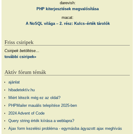
darevish:
PHP kiterjesztések megvalósítása
macat:
A NoSQL világa – 2. rész: Kulcs–érték tárolók
Friss csiripek
Csiripek betöltése…
további csiripek»
Aktív fórum témák
ajánlat
hibadetektív.hu
Miért létezik még ez az oldal?
PHPMailer mauális telepítése 2025-ben
2024 Advent of Code
Query string érték kiírása a weblapra?
Ajax form kezelési probléma - egymásba ágyazott ajax meghívás