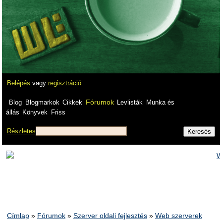
Belépés
vagy
regisztráció
Fórumok
Blog
Blogmarkok
Cikkek
Levlisták
Munka és
állás
Könyvek
Friss
Részletes
Címlap
»
Fórumok
»
Szerver oldali fejlesztés
»
Web szerverek